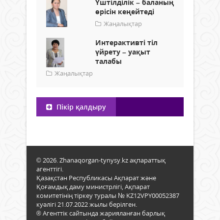
Үштілділік – баланың
өрісін кеңейтеді
Жаңалықтар
Интерактивті тіл
үйрету – уақыт
талабы
Жаңалықтар
Пікір қалдыру
© 2026. Zhanaqorgan-tynysy.kz ақпараттық
агенттігі.
Қазақстан Республикасы Ақпарат және
Қоғамдық даму министрлігі, Ақпарат
комитетінің тіркеу туралы № KZ12VPY00052387
куәлігі 21.07.2022 жылы берілген.
® Агенттік сайтында жарияланған барлық