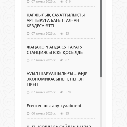
07 тамыз 2026 ж.
616
ҚАРЖЫЛЫҚ САУАТТЫЛЫҚТЫ
АРТТЫРУҒА БАҒЫТТАЛҒАН
КЕЗДЕСУ ӨТТІ
07 тамыз 2026 ж.
83
ЖАҢАҚОРҒАНДА СУ ТАРАТУ
СТАНЦИЯСЫ ІСКЕ ҚОСЫЛДЫ
07 тамыз 2026 ж.
87
АУЫЛ ШАРУАШЫЛЫҒЫ – ӨҢІР
ЭКОНОМИКАСЫНЫҢ НЕГІЗГІ
ТІРЕГІ
07 тамыз 2026 ж.
578
Есептен шығару куәліктері
06 тамыз 2026 ж.
85
ҚЫЗЫЛОРДАДА САЙЛАУШЫЛАР