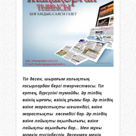
Тіл деген, шырағым халықтың
ғасырлардан бергі творчествосы. Тіл
ертең, бүрсүгіні тумайды. Әр тілдің
өзінің ырғағы, өзінің ұғымы бар. Әр тілдің
өзіне жарастықты шешендігі, өзіне
жарастықты көсемдігі бар. Әр тілдің
өзіне лайықты ақылдылығы, өзіне
лайықты ақындығы бар... Мен мұны
мүмкін түсінбеспін, дегенмен менің