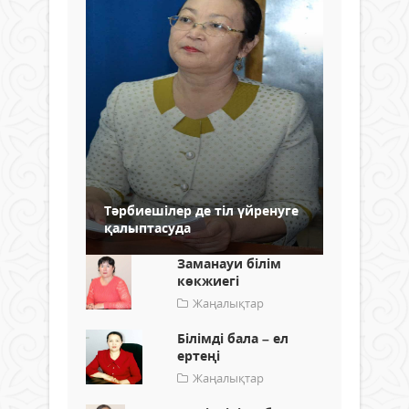
Тәрбиешілер де тіл үйренуге
қалыптасуда
Заманауи білім
көкжиегі
Жаңалықтар
Білімді бала – ел
ертеңі
Жаңалықтар