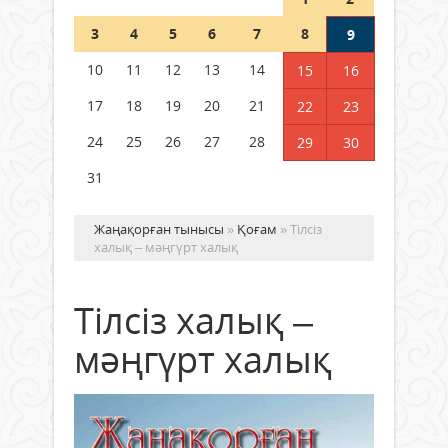
Шетелде жүрген Қазақстан
3
4
5
6
7
8
9
азаматтары қалай дауыс бере
алады?
10
11
12
13
14
15
16
05 тамыз 2026 ж.
168
17
18
19
20
21
22
23
24
25
26
27
28
29
30
31
Жаңақорған тынысы
»
Қоғам
» Тілсіз
халық – мәңгүрт халық
Тілсіз халық –
мәңгүрт халық