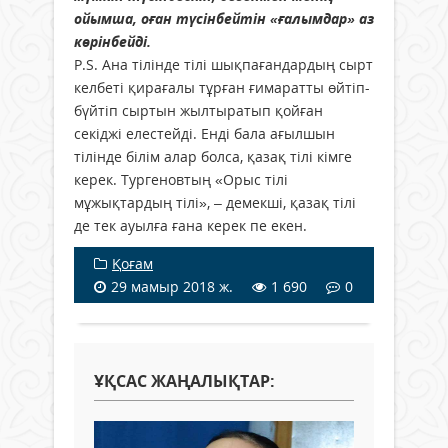
ойымша, оған түсінбейтін «ғалымдар» аз
көрінбейді.
P.S. Ана тілінде тілі шықпағандардың сырт
келбеті қирағалы тұрған ғимаратты өйтіп-
бүйтіп сыртын жылтыратып қойған
секіджі елестейді. Енді бала ағылшын
тілінде білім алар болса, қазақ тілі кімге
керек. Тургеновтың «Орыс тілі
мұжықтардың тілі», – демекші, қазақ тілі
де тек ауылға ғана керек пе екен.
Қоғам
29 мамыр 2018 ж.
1 690
0
ҰҚСАС ЖАҢАЛЫҚТАР: