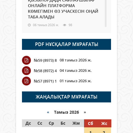
ОНЛАЙН ПЛАТФОРМА
КӨМЕГІМЕН ӨЗ УЧАСКЕСІН ОҢАЙ
ТАБА АЛАДЫ
06 тамыз 2026 ж.
98
Open Air: Қызылорда облысы
PDF НҰСҚАЛАР МҰРАҒАТЫ
полиция департаменті 20
мыңнан астам көрерменнің
қауіпсіздігін қамтамасыз етті
08 тамыз 2026 ж.
№59 (8973) 8
06 тамыз 2026 ж.
116
04 тамыз 2026 ж.
№58 (8972) 4
Wi-Fi ҚАБЫРҒА АРҚЫЛЫ ҚАЛАЙ
01 тамыз 2026 ж.
№57 (8971) 1
ӨТЕДІ?
06 тамыз 2026 ж.
276
ЖАҢАЛЫҚТАР МҰРАҒАТЫ
Как могут проголосовать
граждане Казахстана,
«
Тамыз 2026 »
находящиеся за рубежом?
Дс
Сс
Ср
Бс
Жм
Сб
Жс
05 тамыз 2026 ж.
157
1
2