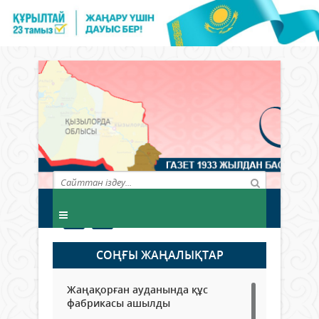
СОҢҒЫ ЖАҢАЛЫҚТАР
Жаңақорған ауданында құс
фабрикасы ашылды