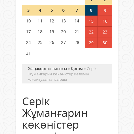
Шетелде жүрген Қазақстан
3
4
5
6
7
8
9
азаматтары қалай дауыс бере
алады?
10
11
12
13
14
15
16
05 тамыз 2026 ж.
157
17
18
19
20
21
22
23
24
25
26
27
28
29
30
31
Жаңақорған тынысы
»
Қоғам
» Серік
Жұманғарин көкөністер көлемін
ұлғайтуды тапсырды
Серік
Жұманғарин
көкөністер