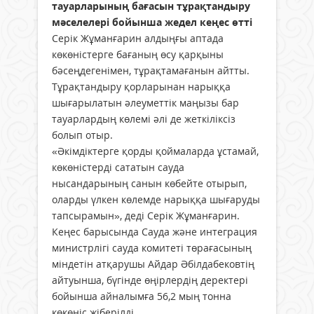
тауарларының бағасын тұрақтандыру
мәселелері бойынша жедел кеңес өтті
Серік Жұманғарин алдыңғы аптада
көкөністерге бағаның өсу қарқыны
бәсеңдегенімен, тұрақтамағанын айтты.
Тұрақтандыру қорларынан нарыққа
шығарылатын әлеуметтік маңызы бар
тауарлардың көлемі әлі де жеткіліксіз
болып отыр.
«Әкімдіктерге қорды қоймаларда ұстамай,
көкөністерді сататын сауда
нысандарының санын көбейте отырып,
оларды үлкен көлемде нарыққа шығаруды
тапсырамын», деді Серік Жұманғарин.
Кеңес барысында Сауда және интеграция
министрлігі сауда комитеті төрағасының
міндетін атқарушы Айдар Әбілдабековтің
айтуынша, бүгінде өңірлердің деректері
бойынша айналымға 56,2 мың тонна
көкөніс жіберілді.