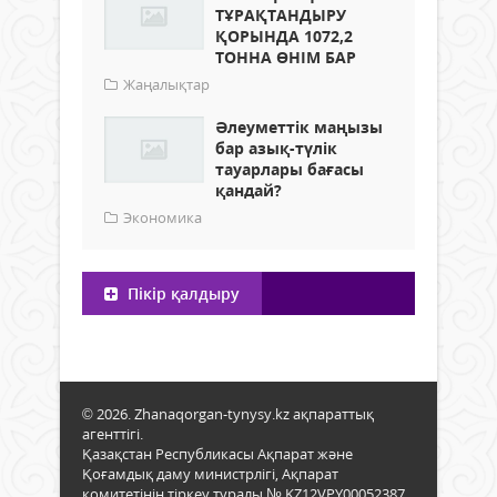
ТҰРАҚТАНДЫРУ
ҚОРЫНДА 1072,2
ТОННА ӨНІМ БАР
Жаңалықтар
Әлеуметтік маңызы
бар азық-түлік
тауарлары бағасы
қандай?
Экономика
Пікір қалдыру
© 2026. Zhanaqorgan-tynysy.kz ақпараттық
агенттігі.
Қазақстан Республикасы Ақпарат және
Қоғамдық даму министрлігі, Ақпарат
комитетінің тіркеу туралы № KZ12VPY00052387