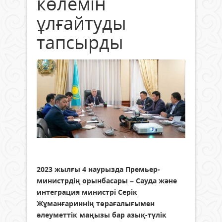
көлемін
ұлғайтуды
тапсырды
2023 жылғы 4 наурызда Премьер-
министрдің орынбасары – Сауда және
интеграция министрі Серік
Жұманғариннің төрағалығымен
әлеуметтік маңызы бар азық-түлік