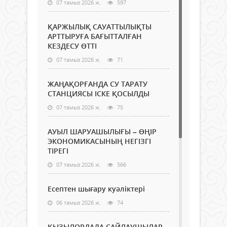
07 тамыз 2026 ж.
597
ҚАРЖЫЛЫҚ САУАТТЫЛЫҚТЫ
АРТТЫРУҒА БАҒЫТТАЛҒАН
КЕЗДЕСУ ӨТТІ
07 тамыз 2026 ж.
71
ЖАҢАҚОРҒАНДА СУ ТАРАТУ
СТАНЦИЯСЫ ІСКЕ ҚОСЫЛДЫ
07 тамыз 2026 ж.
75
АУЫЛ ШАРУАШЫЛЫҒЫ – ӨҢІР
ЭКОНОМИКАСЫНЫҢ НЕГІЗГІ
ТІРЕГІ
07 тамыз 2026 ж.
566
Есептен шығару куәліктері
06 тамыз 2026 ж.
74
ҚЫЗЫЛОРДАДА САЙЛАУШЫЛАР