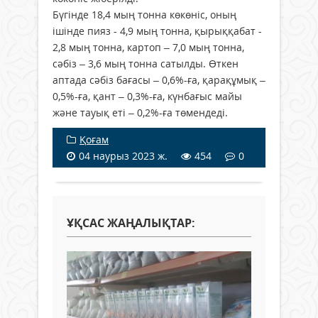
Бүгінде 18,4 мың тонна көкөніс, оның
ішінде пияз - 4,9 мың тонна, қырыққабат -
2,8 мың тонна, картоп – 7,0 мың тонна,
сәбіз – 3,6 мың тонна сатылды. Өткен
аптада сәбіз бағасы – 0,6%-ға, қарақұмық –
0,5%-ға, қант – 0,3%-ға, күнбағыс майы
және тауық еті – 0,2%-ға төмендеді.
Қоғам
04 наурыз 2023 ж.
454
0
ҰҚСАС ЖАҢАЛЫҚТАР: