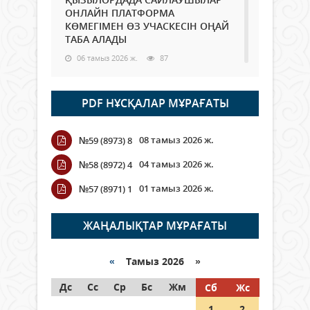
ОНЛАЙН ПЛАТФОРМА
КӨМЕГІМЕН ӨЗ УЧАСКЕСІН ОҢАЙ
ТАБА АЛАДЫ
06 тамыз 2026 ж.
87
Open Air: Қызылорда облысы
PDF НҰСҚАЛАР МҰРАҒАТЫ
полиция департаменті 20
мыңнан астам көрерменнің
қауіпсіздігін қамтамасыз етті
08 тамыз 2026 ж.
№59 (8973) 8
06 тамыз 2026 ж.
97
04 тамыз 2026 ж.
№58 (8972) 4
Wi-Fi ҚАБЫРҒА АРҚЫЛЫ ҚАЛАЙ
01 тамыз 2026 ж.
№57 (8971) 1
ӨТЕДІ?
06 тамыз 2026 ж.
265
ЖАҢАЛЫҚТАР МҰРАҒАТЫ
Как могут проголосовать
граждане Казахстана,
«
Тамыз 2026 »
находящиеся за рубежом?
Дс
Сс
Ср
Бс
Жм
Сб
Жс
05 тамыз 2026 ж.
146
1
2