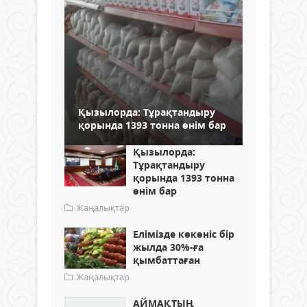
Қызылорда: Тұрақтандыру
қорында 1393 тонна өнім бар
Қызылорда:
Тұрақтандыру
қорында 1393 тонна
өнім бар
Жаңалықтар
Елімізде көкөніс бір
жылда 30%-ға
қымбаттаған
Жаңалықтар
АЙМАҚТЫҢ