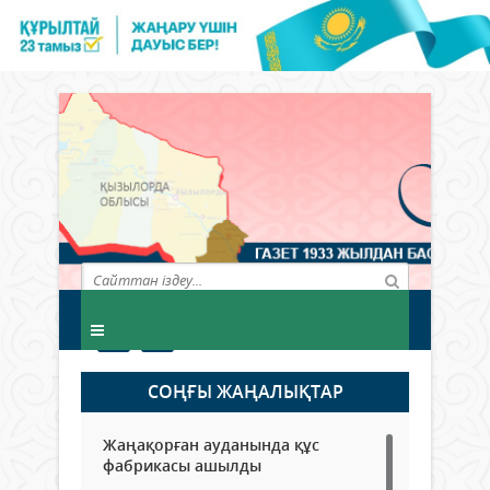
СОҢҒЫ ЖАҢАЛЫҚТАР
Жаңақорған ауданында құс
фабрикасы ашылды