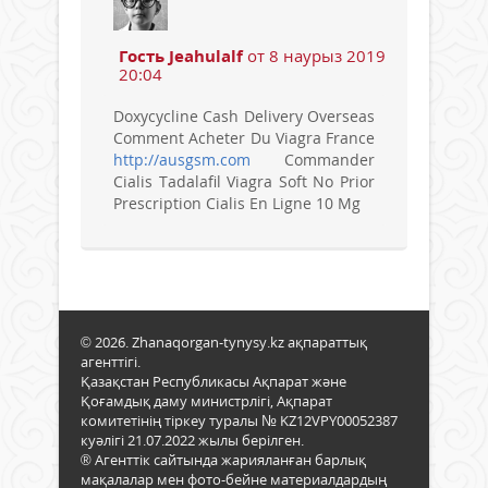
Гость Jeahulalf
от 8 наурыз 2019
20:04
Doxycycline Cash Delivery Overseas
Comment Acheter Du Viagra France
http://ausgsm.com
Commander
Cialis Tadalafil Viagra Soft No Prior
Prescription Cialis En Ligne 10 Mg
© 2026. Zhanaqorgan-tynysy.kz ақпараттық
агенттігі.
Қазақстан Республикасы Ақпарат және
Қоғамдық даму министрлігі, Ақпарат
комитетінің тіркеу туралы № KZ12VPY00052387
куәлігі 21.07.2022 жылы берілген.
® Агенттік сайтында жарияланған барлық
мақалалар мен фото-бейне материалдардың