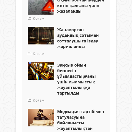
кетіп қалғаны үшін
жазаланды
Қоғам
Жаңақорған
аудандық сотымен
сотталушыға іздеу
жарияланды
Қоғам
Заңсыз ойын
бизнесін
ұйымдастырғаны
үшін қылмыстық
жауаптылыққа
тартылды
Қоғам
Медиация тәртібімен
татуласуына
байланысты
жауаптылықтан