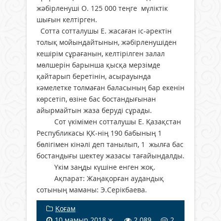
жәбірленуші О. 125 000 теңге мүліктік
шығын келтірген.
Сотта сотталушы Е. жасаған іс-әректін
толық мойындайтынын, жәбірленушіден
кешірім сұрағанын, келтірілген залал
мөлшерін барынша қысқа мерзімде
қайтарып беретінін, асырауында
кәмелетке толмаған баласының бар екенін
көрсетіп, өзіне бас бостандығынан
айырмайтын жаза беруді сұрады.
Сот үкімімен сотталушы Е. Қазақстан
Республикасы ҚК-нің 190 бабының 1
бөлігімен кінәлі деп танылып, 1 жылға бас
бостандығы шектеу жазасы тағайындалды.
Үкім заңды күшіне енген жоқ.
Ақпарат: Жаңақорған аудандық
сотының маманы: Э.Серікбаева.
Қоғам
10 мамыр 2018 ж.
2 089
2