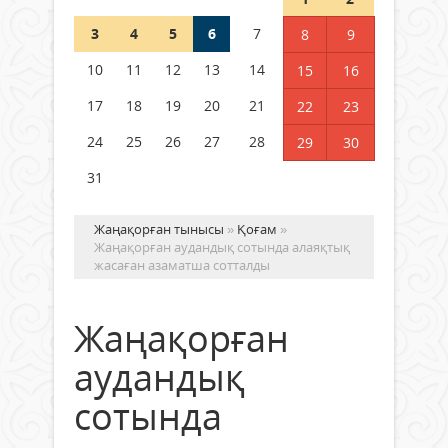
3
4
5
6
7
8
9
Қысқы демалыс 14 күн: 2026–
2027 оқу жылына арналған
10
11
12
13
14
15
16
каникул кестесі бекітілді
17
18
19
20
21
22
23
04 тамыз 2026 ж.
123
24
25
26
27
28
29
30
31
Жаңақорған тынысы
»
Қоғам
»
Жаңақорған аудандық сотында алаяқтық
жасаған азаматша сотталды
Жаңақорған
аудандық
сотында