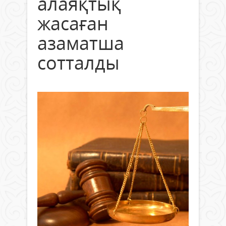
алаяқтық
жасаған
азаматша
сотталды