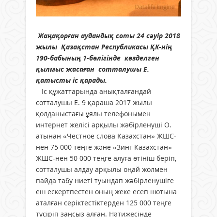
Жаңақорған аудандық соты 24 сәуір 2018
жылы Қазақстан Республикасы ҚК-нің
190-бабының 1-бөлігінде көзделген
қылмыс жасаған сотталушы Е.
қатысты іс қарады.
Іс құжаттарында анықталғандай
сотталушы Е. 9 қараша 2017 жылы
қолданыстағы ұялы телефонымен
интернет желісі арқылы жәбірленуші О.
атынан «Честное слова Казахстан» ЖШС-
нен 75 000 теңге және «Зинг Казахстан»
ЖШС-нен 50 000 теңге алуға өтініш беріп,
сотталушы алдау арқылы оңай жолмен
пайда табу ниеті туындап жәбірленушіге
еш ескертпестен оның жеке есеп шотына
аталған серіктестіктерден 125 000 теңге
түсіріп заңсыз алған. Нәтижесінде