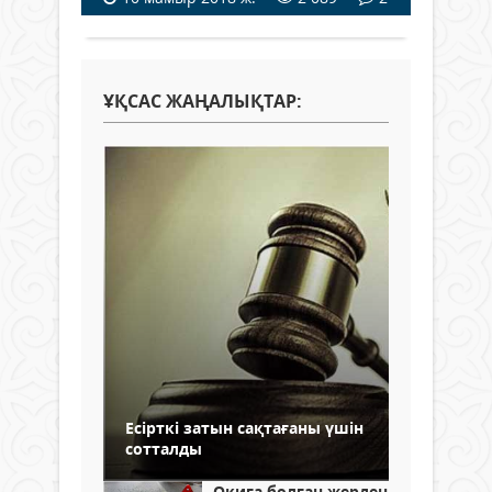
ҰҚСАС ЖАҢАЛЫҚТАР:
Есірткі затын сақтағаны үшін
сотталды
Оқиға болған жерден