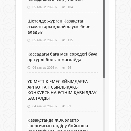
05 тамыз 2026 ж.
104
Шетелде жүрген Қазақстан
азаматтары қалай дауыс бере
алады?
05 тамыз 2026 ж.
115
Кассадағы баға мен сөредегі баға
әр түрлі болған жағдайда
04 тамыз 2026 ж.
96
ҮКІМЕТТІК ЕМЕС ҰЙЫМДАРҒА
АРНАЛҒАН СЫЙЛЫҚАҚЫ
КОНКУРСЫНА ӨТІНІМ ҚАБЫЛДАУ
БАСТАЛДЫ
04 тамыз 2026 ж.
89
Қазақстанда ЖЭК электр
энергиясын өндіру бойынша