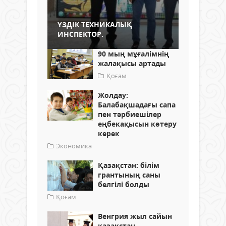
ҮЗДІК ТЕХНИКАЛЫҚ
ИНСПЕКТОР.
90 мың мұғалімнің
жалақысы артады
Қоғам
Жолдау:
Балабақшадағы сапа
пен тәрбиешілер
еңбекақысын көтеру
керек
Экономика
Қазақстан: білім
грантының саны
белгілі болды
Қоғам
Венгрия жыл сайын
қазақстан