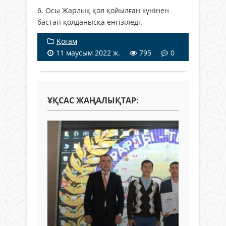
6. Осы Жарлық қол қойылған күнінен
бастап қолданысқа енгізіледі.
Қоғам
11 маусым 2022 ж.
795
0
ҰҚСАС ЖАҢАЛЫҚТАР: