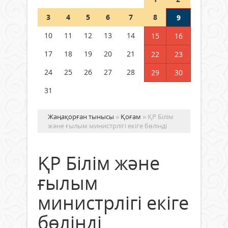
Шетелде жүрген Қазақстан
3
4
5
6
7
8
9
азаматтары қалай дауыс бере
алады?
10
11
12
13
14
15
16
05 тамыз 2026 ж.
171
17
18
19
20
21
22
23
24
25
26
27
28
29
30
31
Жаңақорған тынысы
»
Қоғам
» ҚР Білім
және ғылым министрлігі екіге бөлінді
ҚР Білім және
ғылым
министрлігі екіге
бөлінді