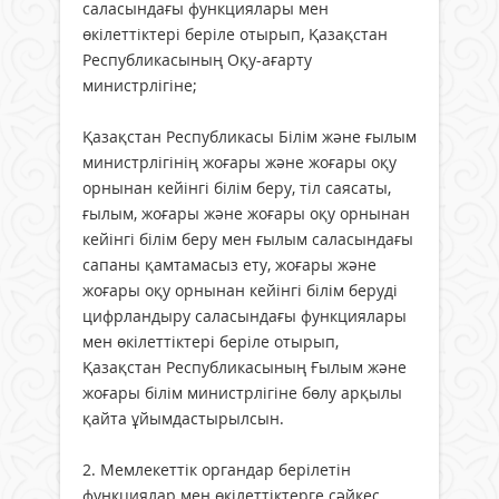
саласындағы функциялары мен
өкілеттіктері беріле отырып, Қазақстан
Республикасының Оқу-ағарту
министрлігіне;
Қазақстан Республикасы Білім және ғылым
министрлігінің жоғары және жоғары оқу
орнынан кейінгі білім беру, тіл саясаты,
ғылым, жоғары және жоғары оқу орнынан
кейінгі білім беру мен ғылым саласындағы
сапаны қамтамасыз ету, жоғары және
жоғары оқу орнынан кейінгі білім беруді
цифрландыру саласындағы функциялары
мен өкілеттіктері беріле отырып,
Қазақстан Республикасының Ғылым және
жоғары білім министрлігіне бөлу арқылы
қайта ұйымдастырылсын.
2. Мемлекеттік органдар берілетін
функциялар мен өкілеттіктерге сәйкес