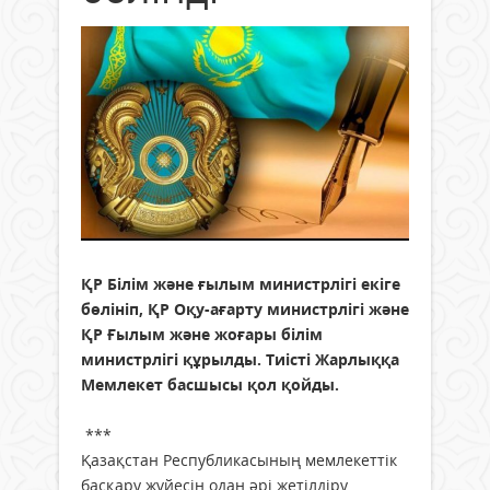
ҚР Білім және ғылым министрлігі екіге
бөлініп, ҚР Оқу-ағарту министрлігі және
ҚР Ғылым және жоғары білім
министрлігі құрылды. Тиісті Жарлыққа
Мемлекет басшысы қол қойды.
***
Қазақстан Республикасының мемлекеттік
басқару жүйесін одан әрі жетілдіру