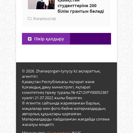
студенттеріне 200
білім грантын бөледі
Жаңалықтар
Пікір қалдыру
© 2026. Zhanaqorgan-tynysy.kz ақпараттық
агенттігі.
Қазақстан Республикасы Ақпарат және
Қоғамдық даму министрлігі, Ақпарат
комитетінің тіркеу туралы № KZ12VPY00052387
куәлігі 21.07.2022 жылы берілген.
® Агенттік сайтында жарияланған барлық
мақалалар мен фото-бейне материалдардың
авторлық құқықтары қорғалған.
Материалдарды пайдаланған жағдайда сілтеме
жасалуы міндетті.
Меншік иесі:
«Сыр медиа»
ЖШС.