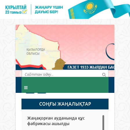
СОҢҒЫ ЖАҢАЛЫҚТАР
Жаңақорған ауданында құс
фабрикасы ашылды