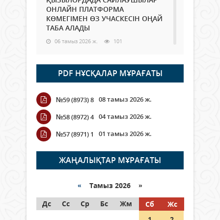
ОНЛАЙН ПЛАТФОРМА
КӨМЕГІМЕН ӨЗ УЧАСКЕСІН ОҢАЙ
ТАБА АЛАДЫ
06 тамыз 2026 ж.
101
Open Air: Қызылорда облысы
PDF НҰСҚАЛАР МҰРАҒАТЫ
полиция департаменті 20
мыңнан астам көрерменнің
қауіпсіздігін қамтамасыз етті
08 тамыз 2026 ж.
№59 (8973) 8
06 тамыз 2026 ж.
124
04 тамыз 2026 ж.
№58 (8972) 4
Wi-Fi ҚАБЫРҒА АРҚЫЛЫ ҚАЛАЙ
01 тамыз 2026 ж.
№57 (8971) 1
ӨТЕДІ?
06 тамыз 2026 ж.
278
ЖАҢАЛЫҚТАР МҰРАҒАТЫ
Как могут проголосовать
граждане Казахстана,
«
Тамыз 2026 »
находящиеся за рубежом?
Дс
Сс
Ср
Бс
Жм
Сб
Жс
05 тамыз 2026 ж.
160
1
2