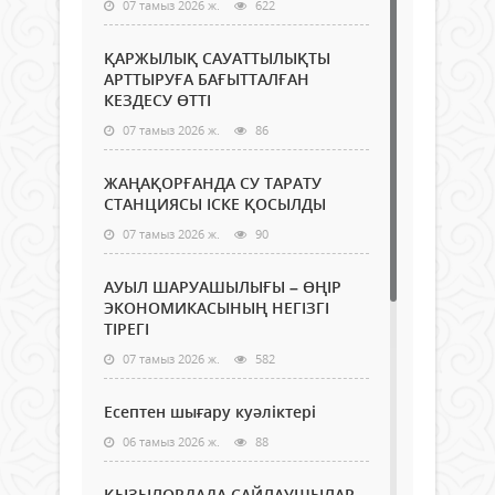
07 тамыз 2026 ж.
622
ҚАРЖЫЛЫҚ САУАТТЫЛЫҚТЫ
АРТТЫРУҒА БАҒЫТТАЛҒАН
КЕЗДЕСУ ӨТТІ
07 тамыз 2026 ж.
86
ЖАҢАҚОРҒАНДА СУ ТАРАТУ
СТАНЦИЯСЫ ІСКЕ ҚОСЫЛДЫ
07 тамыз 2026 ж.
90
АУЫЛ ШАРУАШЫЛЫҒЫ – ӨҢІР
ЭКОНОМИКАСЫНЫҢ НЕГІЗГІ
ТІРЕГІ
07 тамыз 2026 ж.
582
Есептен шығару куәліктері
06 тамыз 2026 ж.
88
ҚЫЗЫЛОРДАДА САЙЛАУШЫЛАР