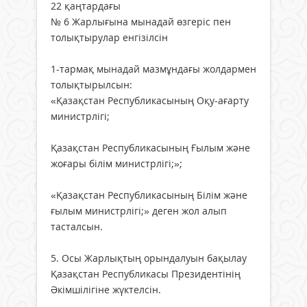
22 қаңтардағы
№ 6 Жарлығына мынадай өзгеріс пен
толықтырулар енгізілсін
1-тармақ мынадай мазмұндағы жолдармен
толықтырылсын:
«Қазақстан Республикасының Оқу-ағарту
министрлігі;
Қазақстан Республикасының Ғылым және
жоғары білім министрлігі;»;
«Қазақстан Республикасының Білім және
ғылым министрлігі;» деген жол алып
тасталсын.
5. Осы Жарлықтың орындалуын бақылау
Қазақстан Республикасы Президентінің
Әкімшілігіне жүктелсін.