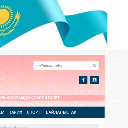
ЕМ
ТАРИХ
СПОРТ
БАЙЛАНЫСТАР
сыйақы беріледі