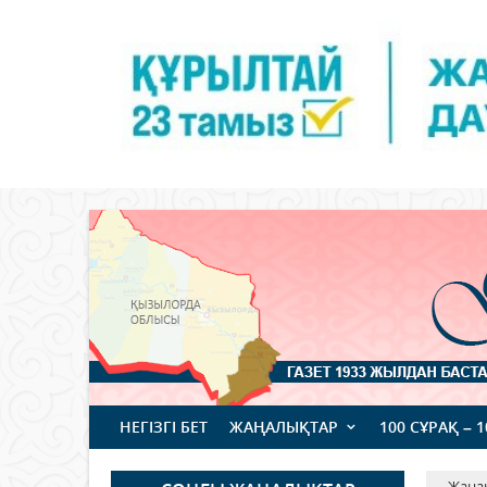
НЕГІЗГІ БЕТ
ЖАҢАЛЫҚТАР
100 СҰРАҚ – 
Жаңа