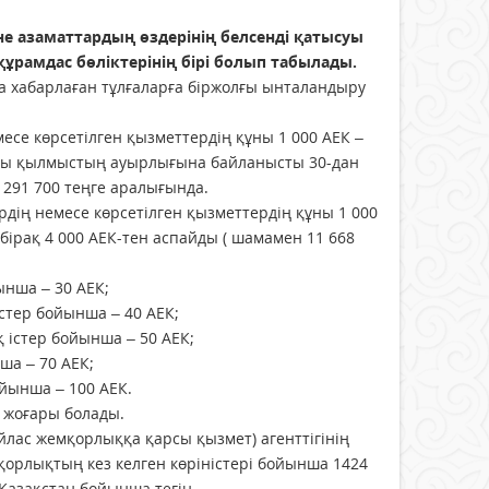
 азаматтардың өздерінің белсенді қатысуы
амдас бөліктерінің бірі болып табылады.
а хабарлаған тұлғаларға біржолғы ынталандыру
есе көрсетілген қызметтердің құны 1 000 АЕК –
сы қылмыстың ауырлығына байланысты 30-дан
 291 700 теңге аралығында.
рдің немесе көрсетілген қызметтердің құны 1 000
бірақ 4 000 АЕК-тен аспайды ( шамамен 11 668
ынша – 30 АЕК;
тер бойынша – 40 АЕК;
істер бойынша – 50 АЕК;
ша – 70 АЕК;
йынша – 100 АЕК.
 жоғары болады.
лас жемқорлыққа қарсы қызмет) агенттігінің
рлықтың кез келген көріністері бойынша 1424
Қазақстан бойынша тегін.