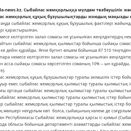
da-news.kz.
Сыбайлас жемқорлыққа мүлдем төзбеушілік және
ас жемқорлық құқық бұзушылықтарды жоюдың маңызды құр
 таңда сыбайлас жемқорлық құқық бұзушылық фактілері жайынд
рі қарастырылған.
месе келтірілген залал сомасы не ұсынылған жеңілдіктердің нем
пайтын сыбайлас жемқорлық қылмыстар бойынша сыйақы сома
-ке дейін құрайды. Яғни бүгінгі өлшем бойынша 87 510 теңгеден
 пара немесе келтірілген залал сомасы не ұсынылған жеңілдікте
ен асса-сыйақы сомасы көрсетілген соманың 10% – ын құрайды, 
е).
ас жемқорлық құқық бұзушылықтар туралы әкімшілік істер бой
уыр емес сыбайлас жемқорлық қылмыстар туралы қылмыстық іс
ғы орташа сыбайлас жемқорлық қылмыстар туралы қылмыстық 
ыбайлас жемқорлық қылмыстар туралы қылмыстық істер бойын
ыр сыбайлас жемқорлық қылмыстар туралы қылмыстық істер бо
 мөлшері неғұрлым көп болса, сыйақының көлемі де соғұрлым
ан Республикасы Сыбайлас жемқорлыққа қарсы іс-қимыл (Сыбай
да облысы бойынша департаменті азаматтарды сыбайлас жемқо
икалық кол-орталығына хабарласуға шақырады, Қоңырау шалу 