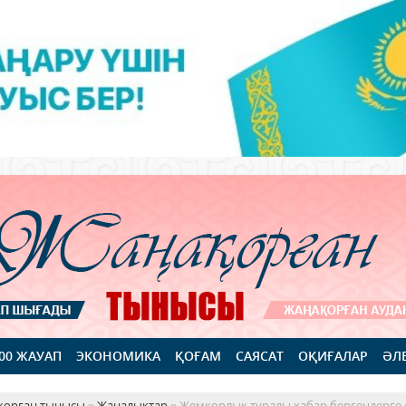
100 ЖАУАП
ЭКОНОМИКА
ҚОҒАМ
САЯСАТ
ОҚИҒАЛАР
ӘЛ
қорған тынысы
»
Жаңалықтар
» Жемқорлық туралы хабар бергендерге 