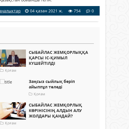
аңалықтар
04 қазан 2021 ж.
754
0
СЫБАЙЛАС ЖЕМҚОРЛЫҚҚА
ҚАРСЫ ІС-ҚИМЫЛ
КҮШЕЙТІЛДІ
Қоғам
Заңсыз сыйлық беріп
айыппұл төледі
Қоғам
СЫБАЙЛАС ЖЕМҚОРЛЫҚ
КӨРІНІСІНІҢ АЛДЫН АЛУ
ЖОЛДАРЫ ҚАНДАЙ?
Қоғам