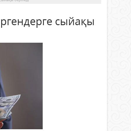
ергендерге сыйақы