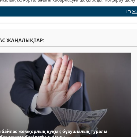
Ж
АС ЖАҢАЛЫҚТАР:
ыбайлас жемқорлық құқық бұзушылық туралы