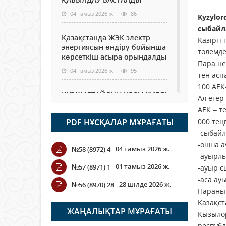
04 тамыз 2026 ж.
86
Kyzylor
сыбайл
Қазақстанда ЖЭК электр
Қазіргі
энергиясын өндіру бойынша
төлемде
көрсеткіш асыра орындалды
Пара не
04 тамыз 2026 ж.
95
тен ас
100 АЕК
ҚҰРҚЫЛТАЙДЫҢ ҰЯСЫ КИЕЛІ
Ал егер
МЕ?
АЕК – т
04 тамыз 2026 ж.
87
PDF НҰСҚАЛАР МҰРАҒАТЫ
000 теңг
-сыбайл
Германия аптап ыстыққа
-онша а
04 тамыз 2026 ж.
№58 (8972) 4
байланысты суды үнемдей
-ауырлы
бастады
01 тамыз 2026 ж.
№57 (8971) 1
-ауыр с
04 тамыз 2026 ж.
80
-аса ау
28 шілде 2026 ж.
№56 (8970) 28
Параның
Молдовада су мен электр
Қазақст
энергиясын үнемдеу режимі
ЖАҢАЛЫҚТАР МҰРАҒАТЫ
Қызылор
енгізілді
республ