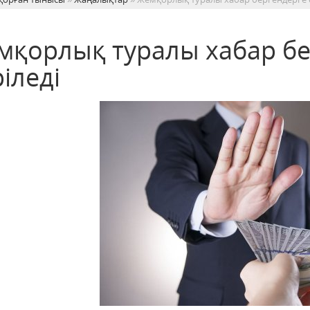
мқорлық туралы хабар б
іледі