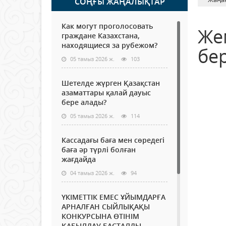
СОҢҒЫ ЖАҢАЛЫҚТАР
Как могут проголосовать
Же
граждане Казахстана,
находящиеся за рубежом?
бер
05 тамыз 2026 ж.
103
Шетелде жүрген Қазақстан
азаматтары қалай дауыс
бере алады?
05 тамыз 2026 ж.
114
Кассадағы баға мен сөредегі
баға әр түрлі болған
жағдайда
04 тамыз 2026 ж.
94
ҮКІМЕТТІК ЕМЕС ҰЙЫМДАРҒА
АРНАЛҒАН СЫЙЛЫҚАҚЫ
КОНКУРСЫНА ӨТІНІМ
ҚАБЫЛДАУ БАСТАЛДЫ