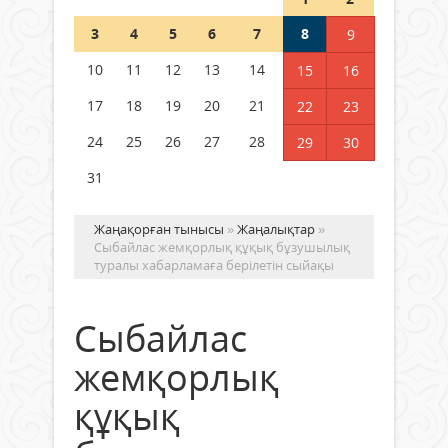
Шетелде жүрген Қазақстан
3
4
5
6
7
8
9
азаматтары қалай дауыс бере
алады?
10
11
12
13
14
15
16
05 тамыз 2026 ж.
156
17
18
19
20
21
22
23
24
25
26
27
28
29
30
31
Жаңақорған тынысы
»
Жаңалықтар
»
Сыбайлас жемқорлық құқық бұзушылық
туралы хабарламаға берілетін сыйақы
Сыбайлас
жемқорлық
құқық