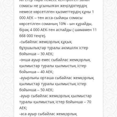
сомасы не ұсынылған жеңілдіктердің
немесе көрсетілген қызметтердің құны 1
000 АЕК – тен асса-сыйақы сомасы
көрсетілген соманың 10% - ын құрайды,
бірақ 4 000 АЕК-тен аспайды ( шамамен 11
668 000 теңге).
-сыбайлас жемқорлық құқық
бұзушылықтар туралы әкімшілік істер
бойынша – 30 АЕК;
-онша ауыр емес сыбайлас жемқорлық
қылмыстар туралы қылмыстық істер
бойынша – 40 АЕК;
-ауырлығы орташа сыбайлас жемқорлық
қылмыстар туралы қылмыстық істер
бойынша – 50 АЕК;
-ауыр сыбайлас жемқорлық қылмыстар
туралы қылмыстық істер бойынша – 70
АЕК;
-аса ауыр сыбайлас жемқорлық