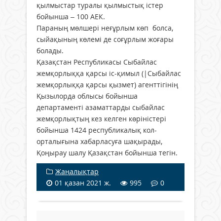
қылмыстар туралы қылмыстық істер
бойынша – 100 АЕК.
Параның мөлшері неғұрлым көп болса,
сыйақының көлемі де соғұрлым жоғары
болады.
Қазақстан Республикасы Сыбайлас
жемқорлыққа қарсы іс-қимыл (|Сыбайлас
жемқорлыққа қарсы қызмет) агенттігінің
Қызылорда облысы бойынша
департаменті азаматтарды сыбайлас
жемқорлықтың кез келген көріністері
бойынша 1424 республикалық кол-
орталығына хабарласуға шақырады,
Қоңырау шалу Қазақстан бойынша тегін.
Жаңалықтар
01 қазан 2021 ж.
995
0