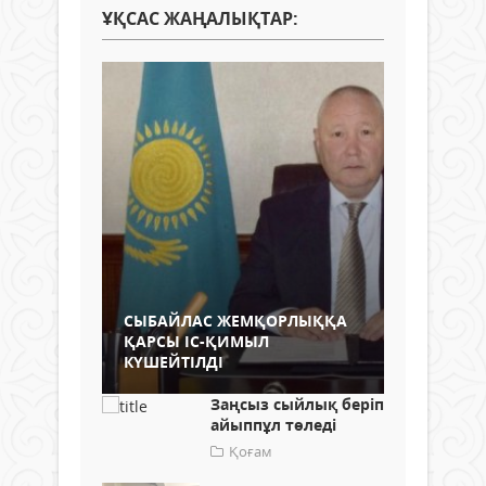
ҰҚСАС ЖАҢАЛЫҚТАР:
СЫБАЙЛАС ЖЕМҚОРЛЫҚҚА
ҚАРСЫ ІС-ҚИМЫЛ
КҮШЕЙТІЛДІ
Заңсыз сыйлық беріп
айыппұл төледі
Қоғам