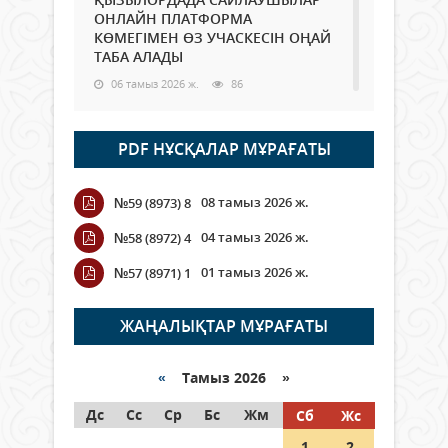
ОНЛАЙН ПЛАТФОРМА
КӨМЕГІМЕН ӨЗ УЧАСКЕСІН ОҢАЙ
ТАБА АЛАДЫ
06 тамыз 2026 ж.
86
Open Air: Қызылорда облысы
PDF НҰСҚАЛАР МҰРАҒАТЫ
полиция департаменті 20
мыңнан астам көрерменнің
қауіпсіздігін қамтамасыз етті
08 тамыз 2026 ж.
№59 (8973) 8
06 тамыз 2026 ж.
96
04 тамыз 2026 ж.
№58 (8972) 4
Wi-Fi ҚАБЫРҒА АРҚЫЛЫ ҚАЛАЙ
01 тамыз 2026 ж.
№57 (8971) 1
ӨТЕДІ?
06 тамыз 2026 ж.
264
ЖАҢАЛЫҚТАР МҰРАҒАТЫ
Как могут проголосовать
граждане Казахстана,
«
Тамыз 2026 »
находящиеся за рубежом?
Дс
Сс
Ср
Бс
Жм
Сб
Жс
05 тамыз 2026 ж.
145
1
2