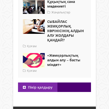
Құқықтық сана
мәдениеті
Жаңалықтар
СЫБАЙЛАС
ЖЕМҚОРЛЫҚ
КӨРІНІСІНІҢ АЛДЫН
АЛУ ЖОЛДАРЫ
ҚАНДАЙ?
Қоғам
«Жемқорлықтың
алдын алу – басты
міндет»
Қоғам
Пікір қалдыру