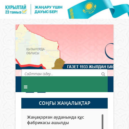
СОҢҒЫ ЖАҢАЛЫҚТАР
Жаңақорған ауданында құс
фабрикасы ашылды