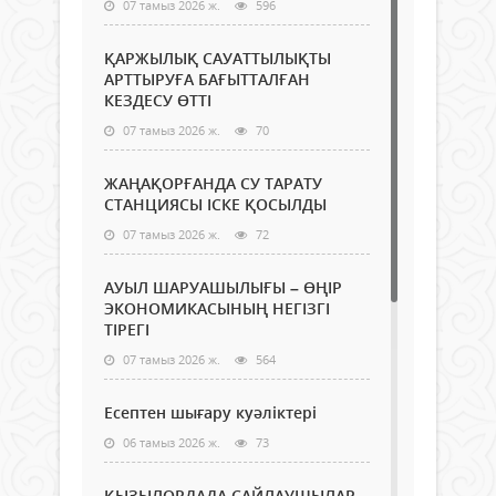
07 тамыз 2026 ж.
596
ҚАРЖЫЛЫҚ САУАТТЫЛЫҚТЫ
АРТТЫРУҒА БАҒЫТТАЛҒАН
КЕЗДЕСУ ӨТТІ
07 тамыз 2026 ж.
70
ЖАҢАҚОРҒАНДА СУ ТАРАТУ
СТАНЦИЯСЫ ІСКЕ ҚОСЫЛДЫ
07 тамыз 2026 ж.
72
АУЫЛ ШАРУАШЫЛЫҒЫ – ӨҢІР
ЭКОНОМИКАСЫНЫҢ НЕГІЗГІ
ТІРЕГІ
07 тамыз 2026 ж.
564
Есептен шығару куәліктері
06 тамыз 2026 ж.
73
ҚЫЗЫЛОРДАДА САЙЛАУШЫЛАР