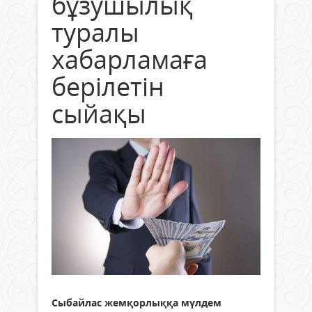
бұзушылық
туралы
хабарламаға
берілетін
сыйақы
Сыбайлас жемқорлыққа мүлдем