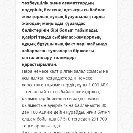
төзбеушілік және азаматтардың
өздерінің белсенді қатысуы сыбайлас
жемқорлық құқық бұзушылықтарды
жоюдың маңызды құрамдас
бөліктерінің бірі болып табылады.
Қазіргі таңда сыбайлас жемқорлық
құқық бұзушылық фактілері жайында
хабарлаған тұлғаларға біржолғы
ынталандыру төлемдері
қарастырылған.
Пара немесе келтірілген залал сомасы не
ұсынылған жеңілдіктердің немесе
көрсетілген қызметтердің құны 1 000 АЕК
– тен аспайтын сыбайлас жемқорлық
қылмыстар бойынша сыйақы сомасы
қылмыстың ауырлығына байланысты 30-
дан 100 АЕК-ке дейін құрайды. Яғни бүгінгі
өлшем бойынша 87 510 теңгеден 291 700
теңге аралығында.
Ал егер пара немесе келтірілген залал