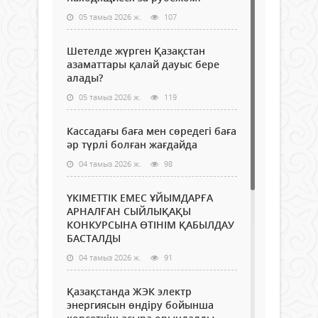
05 тамыз 2026 ж.
107
Шетелде жүрген Қазақстан
азаматтары қалай дауыс бере
алады?
05 тамыз 2026 ж.
119
Кассадағы баға мен сөредегі баға
әр түрлі болған жағдайда
04 тамыз 2026 ж.
98
ҮКІМЕТТІК ЕМЕС ҰЙЫМДАРҒА
АРНАЛҒАН СЫЙЛЫҚАҚЫ
КОНКУРСЫНА ӨТІНІМ ҚАБЫЛДАУ
БАСТАЛДЫ
04 тамыз 2026 ж.
91
Қазақстанда ЖЭК электр
энергиясын өндіру бойынша