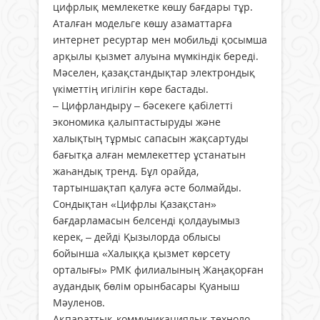
цифрлық мемлекетке көшу бағдары тұр.
Аталған модельге көшу азаматтарға
интернет ресуртар мен мобильді қосымша
арқылы қызмет алуына мүмкіндік береді.
Мәселен, қазақстандықтар электрондық
үкіметтің игілігін көре бастады.
– Цифрландыру – бәсекеге қабілетті
экономика қалыптастыруды және
халықтың тұрмыс сапасын жақсартуды
бағытқа алған мемлекеттер ұстанатын
жаһандық тренд. Бұл орайда,
тартыншақтап қалуға әсте болмайды.
Сондықтан «Цифрлы Қазақстан»
бағдарламасын белсенді қолдауымыз
керек, – дейді Қызылорда облысы
бойынша «Халыққа қызмет көрсету
орталығы» РМК филиалының Жаңақорған
аудандық бөлім орынбасары Қуаныш
Мәуленов.
Ақпараттық-коммуникация­лық техноло­