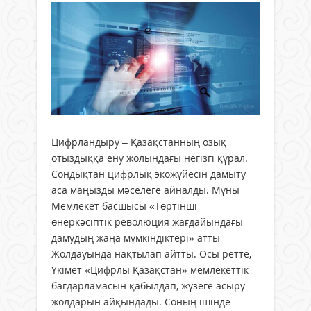
Цифрландыру – Қазақстанның озық
отыздыққа ену жолындағы негізгі құрал.
Сондықтан цифрлық экожүйесін дамыту
аса маңызды мәселеге айналды. Мұны
Мемлекет басшысы «Төртінші
өнеркәсіптік революция жағдайындағы
дамудың жаңа мүмкіндіктері» атты
Жолдауында нақтылап айтты. Осы ретте,
Үкімет «Цифрлы Қазақстан» мемлекеттік
бағдарламасын қабылдап, жүзеге асыру
жолдарын айқындады. Соның ішінде