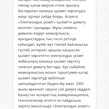
гиялар қоғам өміріне етене араласа
бастауынан халыққа қызмет көрсетудің
жаңа түрлері пайда болды. Әсіресе,
«Электрондық үкімет» қызметін дамыту
мәселесі туындады. Мұны әлемнің
дамыған елдері жемқорлықты
ауыздықтаудың тың тәсілі ретінде
қабылдап, жүзбе-жүз тікелей байланысқа
түспей, интернет арқылы қашықтан
қызмет көрсететін электрондық үкімет
жобасының халыққа қызмет көрсету
саласын дамыта бастады. Бұл сыбайлас
жемқорлықтың жолын тарылтумен қатар
қызмет көрсетуді мейлінше
шапшаңдататын бірден-бір амал. 2005
жылы өркениет көшіне сай дамуға мүдделі
Қазақстан ақпараттық-коммуникациялық
технологиялар игілігін ел пайдасына
жарату мақсатында «Электрондық үкімет»