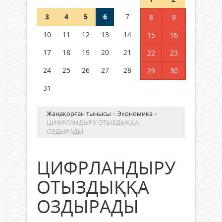
3
4
5
6
7
8
9
Қысқы демалыс 14 күн: 2026–
2027 оқу жылына арналған
10
11
12
13
14
15
16
каникул кестесі бекітілді
17
18
19
20
21
22
23
04 тамыз 2026 ж.
125
24
25
26
27
28
29
30
31
Жаңақорған тынысы
»
Экономика
»
ЦИФРЛАНДЫРУ ОТЫЗДЫҚҚА
ОЗДЫРАДЫ
ЦИФРЛАНДЫРУ
ОТЫЗДЫҚҚА
ОЗДЫРАДЫ