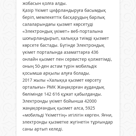
жобасын қолға алды.
Қазір Үкімет цифрландыруға басымдық
беріп, мемлекеттік басқарудың барлық
салаларындағы қызмет көрсетуді
«Электрондық үкімет» веб-порталына
шоғырландырып, халыққа тиімді қызмет
көрсете бастады. Бүгінде Электрондық
үкімет порталында азаматтарға 436
онлайн қызмет пен сервистер қолжетімді,
оның 50-ден астам түрін мобильдік
қосымша арқылы алуға болады.
2017 жылы «Халыққа қызмет көрсету
орталығы» РМК Жаңақорған аудандық
бөлімінде 142 616 құжат қабылданды.
Электронды үкімет бойынша 42000
жаңақорғандық қызмет алса, 5925
«мобильді Үкіметтің» игілігін көрген. Яғни,
электронды қызметке жүгінетін тұрғындар
саны артып келеді.