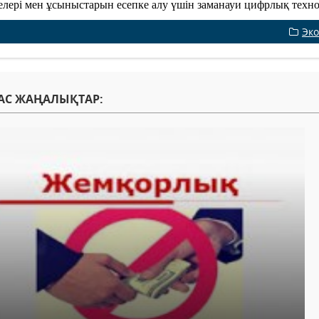
елері мен ұсыныстарын есепке алу үшін заманауи цифрлық техно
Эк
АС ЖАҢАЛЫҚТАР: