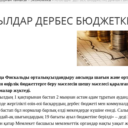
ЫЛДАР ДЕРБЕС БЮДЖЕТК
да Фискальды орталықсыздандыру аясында шағын және орта 
 өңірлік бюджеттерге беру мәселесін шешу мәселесі қаралған.
малар жүктеді.
ылдың 1 қаңтарынан бастап 2 мыңнан астам адам тұратын аудан
рде жергілікті өзін-өзі басқарудың дербес бюджеті мен коммуналд
бастап бұл нормалар барлық елді мекендерде күшіне енеді. Салы
ондай-ақ шығындардың 19 бағыты ауыл бюджетіне берілді» – деді
 қатар Мемлекет басшысы мемлекеттік органдар нақты уақыт жә