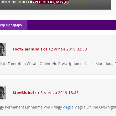
ЕМҚОРЛЫҚПЕН КҮРЕС ОРТАҚ МҮДДЕ
кір қалдыру
Гость Jeahulalf
от 12 ақпан 2019 02:53
llaki Tamoxifen Citrate Online No Prescription
п»їcialis
Maradona P
StevBlubof
от 8 мамыр 2019 18:48
ligy Permanent Einnahme Von Priligy
viagra
Viagra Online Overnigh