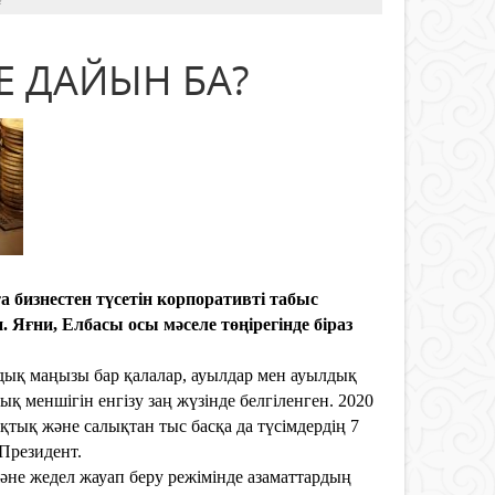
Е ДАЙЫН БА?
бизнестен түсетін корпоративті табыс
 Яғни, Елбасы осы мәселе төңірегінде біраз
дық маңызы бар қалалар, ауылдар мен ауылдық
ық меншігін енгізу заң жүзінде белгіленген. 2020
қтық және салықтан тыс басқа да түсімдердің 7
 Президент.
не жедел жауап беру режімінде азаматтардың