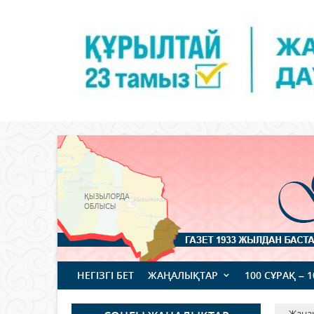
НЕГІЗГІ БЕТ
ЖАҢАЛЫҚТАР
100 СҰРАҚ – 
Жаңа