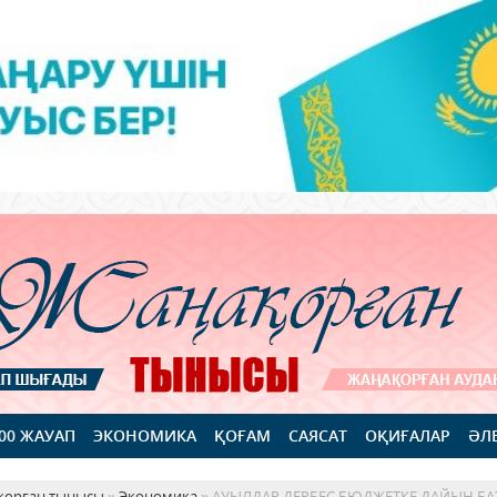
100 ЖАУАП
ЭКОНОМИКА
ҚОҒАМ
САЯСАТ
ОҚИҒАЛАР
ӘЛ
қорған тынысы
»
Экономика
» АУЫЛДАР ДЕРБЕС БЮДЖЕТКЕ ДАЙЫН БА