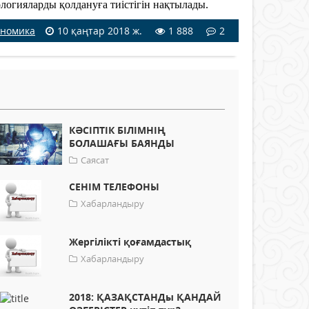
логияларды қолдануға тиістігін нақтылады.
ономика
10 қаңтар 2018 ж.
1 888
2
КӘСІПТІК БІЛІМНІҢ
БОЛАШАҒЫ БАЯНДЫ
Саясат
СЕНІМ ТЕЛЕФОНЫ
Хабарландыру
Жергілікті қоғамдастық
Хабарландыру
2018: ҚАЗАҚСТАНДы ҚАНДАЙ