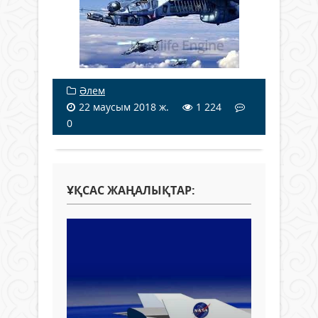
Әлем
22 маусым 2018 ж.
1 224
0
ҰҚСАС ЖАҢАЛЫҚТАР: