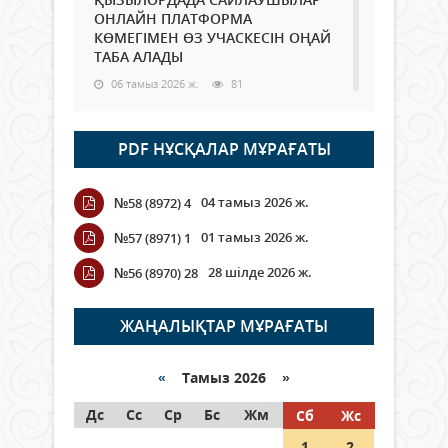
ОНЛАЙН ПЛАТФОРМА
КӨМЕГІМЕН ӨЗ УЧАСКЕСІН ОҢАЙ
ТАБА АЛАДЫ
06 тамыз 2026 ж.
81
Open Air: Қызылорда облысы
PDF НҰСҚАЛАР МҰРАҒАТЫ
полиция департаменті 20
мыңнан астам көрерменнің
қауіпсіздігін қамтамасыз етті
04 тамыз 2026 ж.
№58 (8972) 4
06 тамыз 2026 ж.
88
01 тамыз 2026 ж.
№57 (8971) 1
Wi-Fi ҚАБЫРҒА АРҚЫЛЫ ҚАЛАЙ
28 шілде 2026 ж.
№56 (8970) 28
ӨТЕДІ?
06 тамыз 2026 ж.
257
ЖАҢАЛЫҚТАР МҰРАҒАТЫ
Как могут проголосовать
граждане Казахстана,
«
Тамыз 2026 »
находящиеся за рубежом?
Дс
Сс
Ср
Бс
Жм
Сб
Жс
05 тамыз 2026 ж.
139
1
2