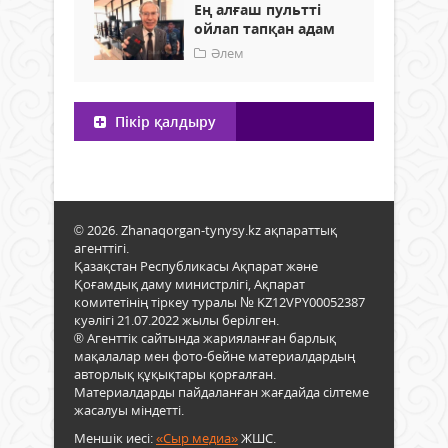
Ең алғаш пультті
ойлап тапқан адам
Әлем
Пікір қалдыру
© 2026. Zhanaqorgan-tynysy.kz ақпараттық
агенттігі.
Қазақстан Республикасы Ақпарат және
Қоғамдық даму министрлігі, Ақпарат
комитетінің тіркеу туралы № KZ12VPY00052387
куәлігі 21.07.2022 жылы берілген.
® Агенттік сайтында жарияланған барлық
мақалалар мен фото-бейне материалдардың
авторлық құқықтары қорғалған.
Материалдарды пайдаланған жағдайда сілтеме
жасалуы міндетті.
Меншік иесі:
«Сыр медиа»
ЖШС.