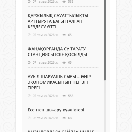
07 тамыз 2026 ж.
588
ҚАРЖЫЛЫҚ САУАТТЫЛЫҚТЫ
АРТТЫРУҒА БАҒЫТТАЛҒАН
КЕЗДЕСУ ӨТТІ
07 тамыз 2026 ж.
65
ЖАҢАҚОРҒАНДА СУ ТАРАТУ
СТАНЦИЯСЫ ІСКЕ ҚОСЫЛДЫ
07 тамыз 2026 ж.
65
АУЫЛ ШАРУАШЫЛЫҒЫ – ӨҢІР
ЭКОНОМИКАСЫНЫҢ НЕГІЗГІ
ТІРЕГІ
07 тамыз 2026 ж.
558
Есептен шығару куәліктері
06 тамыз 2026 ж.
68
ҚЫЗЫЛОРДАДА САЙЛАУШЫЛАР