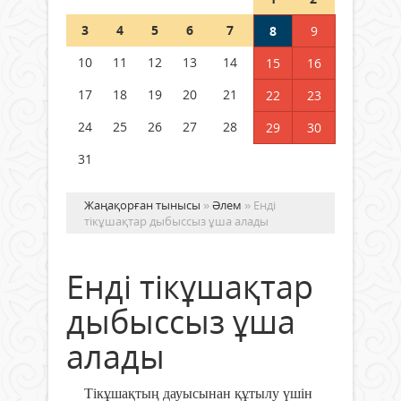
Шетелде жүрген Қазақстан
3
4
5
6
7
8
9
азаматтары қалай дауыс бере
алады?
10
11
12
13
14
15
16
05 тамыз 2026 ж.
149
17
18
19
20
21
22
23
24
25
26
27
28
29
30
31
Жаңақорған тынысы
»
Әлем
» Енді
тікұшақтар дыбыссыз ұша алады
Енді тікұшақтар
дыбыссыз ұша
алады
Т
ікұшақтың дауысынан құтылу үшін