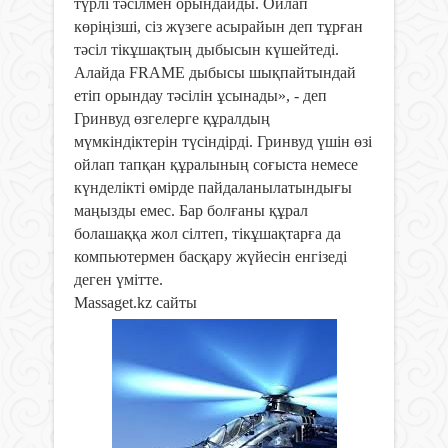
түрлі тәсілмен орындайды. Ойлап
көріңізші, сіз жүзеге асырайын деп тұрған
тәсіл тікұшақтың дыбысын күшейтеді.
Алайда FRAME дыбысы шықпайтындай
етіп орындау тәсілін ұсынады», - деп
Гринвуд өзгелерге құралдың
мүмкіндіктерін түсіндірді. Гринвуд үшін өзі
ойлап тапқан құралының соғыста немесе
күнделікті өмірде пайдаланылатындығы
маңызды емес. Бар болғаны құрал
болашаққа жол сілтеп, тікұшақтарға да
компьютермен басқару жүйесін енгізеді
деген үмітте.
Massaget.kz сайты