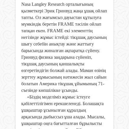
Nasa Langley Research орталығының
қызметкері Эрик Гринвуд
жаңа ұшақ ойлап
тапты. Ол жағымсыз дауыстан құтылуға
мүмкіндік беретін FRAME тәсілін ойлап
тапқан екен.
FRAME екі элементтің
негізінде жұмыс істейді: тікұшақ даусының
шығу себебін анықтау және жаттығу
барысында жиналған ақпаратқа сүйену.
Гринвуд физика заңдарына сүйеніп,
тікұшақ даусының қаншалықты
өзгеретіндігін болжай алады. Маман өзінің
зерттеу жұмысының нәтижесін жыл сайын
болатын Америка тікұшақ ұйымының 71-
съезінде көпшілікке ұсынды.
«Біздің моделіміз жұмыс істеуге
қабілеттілігімен ерекшеленеді. Болашақта
ұшқыштар ұсынылған құралдың
арқасында дыбыссыз ұша алады.
Мысалы,
ұшқыштар оңға бағытталған бұрылысты