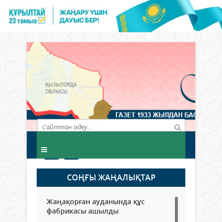
СОҢҒЫ ЖАҢАЛЫҚТАР
Жаңақорған ауданында құс
фабрикасы ашылды