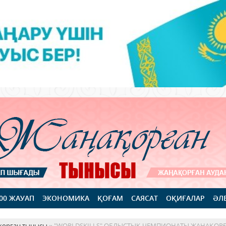
100 ЖАУАП
ЭКОНОМИКА
ҚОҒАМ
САЯСАТ
ОҚИҒАЛАР
ӘЛ
қорған тынысы
» "WORLDSKILLS" ОБЛЫСТЫҚ ЧЕМПИОНАТЫ ЖАҢАҚОРҒ