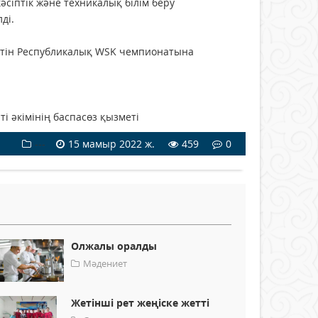
сіптік және техникалық білім беру
ді.
етін Республикалық WSK чемпионатына
асөз қызметі
---
15 мамыр 2022 ж.
459
0
Олжалы оралды
Мәдениет
Жетінші рет жеңіске жетті