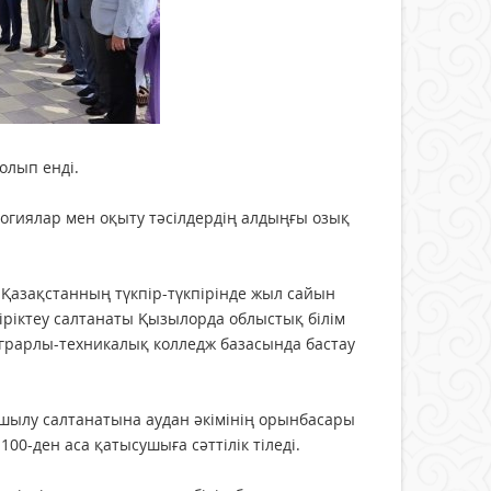
олып енді.
огиялар мен оқыту тәсілдердің алдыңғы озық
 Қазақстанның түкпір-түкпірінде жыл сайын
іріктеу салтанаты Қызылорда облыстық білім
рарлы-техникалық колледж базасында бастау
ашылу салтанатына аудан әкімінің орынбасары
0-ден аса қатысушыға сәттілік тіледі.