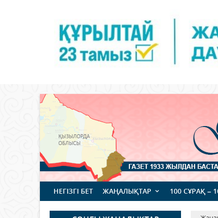
НЕГІЗГІ БЕТ
ЖАҢАЛЫҚТАР
100 СҰРАҚ – 
Жаңа