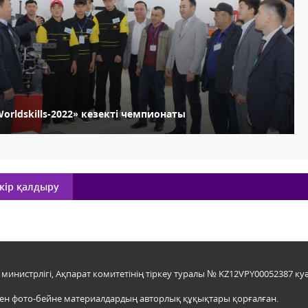
orldskills-2022» кезекті чемпионаты
кір қалдыру
инистрлігі, Ақпарат комитетінің тіркеу туралы № KZ12VPY00052387 куә
мен фото-бейне материалдардың авторлық құқықтары қорғалған.