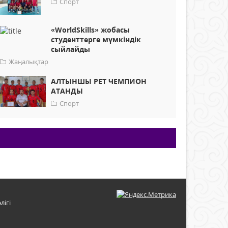
Спорт
«WorldSkills» жобасы
студенттерге мүмкіндік
сыйлайды
Жаңалықтар
АЛТЫНШЫ РЕТ ЧЕМПИОН
АТАНДЫ
Спорт
лігі