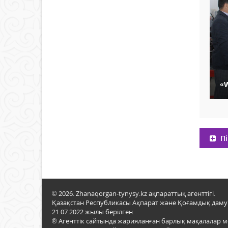
«W
Пі
© 2026. Zhanaqorgan-tynysy.kz ақпараттық агенттігі.
Қазақстан Республикасы Ақпарат және Қоғамдық даму м
21.07.2022 жылы берілген.
® Агенттік сайтында жарияланған барлық мақалалар 