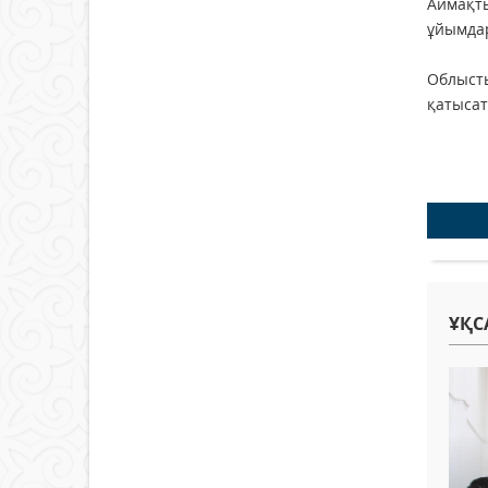
Аймақты
ұйымдар
Облысты
қатысат
Жаң
ҰҚС