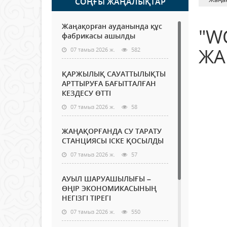
СОҢҒЫ ЖАҢАЛЫҚТАР
Жаңақорған ауданында құс
"W
фабрикасы ашылды
ЖА
07 тамыз 2026 ж.
582
ҚАРЖЫЛЫҚ САУАТТЫЛЫҚТЫ
АРТТЫРУҒА БАҒЫТТАЛҒАН
КЕЗДЕСУ ӨТТІ
07 тамыз 2026 ж.
58
ЖАҢАҚОРҒАНДА СУ ТАРАТУ
СТАНЦИЯСЫ ІСКЕ ҚОСЫЛДЫ
07 тамыз 2026 ж.
57
АУЫЛ ШАРУАШЫЛЫҒЫ –
ӨҢІР ЭКОНОМИКАСЫНЫҢ
НЕГІЗГІ ТІРЕГІ
07 тамыз 2026 ж.
550