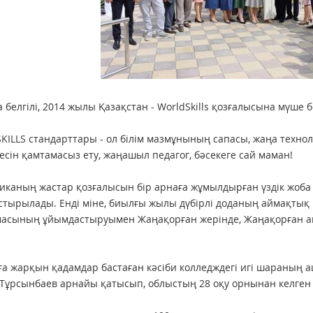
 белгілі, 2014 жылы Қазақстан - WorldSkills қозғалысына мүше б
ILLS стандарттары - ол білім мазмұнының сапасы, жаңа технол
есін қамтамасыз ету, жаңашыл педагог, бәсекеге сай маман!
иканың жастар қозғалысын бір арнаға жұмылдырған үздік жоба
тырылады. Енді міне, биылғы жылы дүбірлі доданың аймақтық 
асының ұйымдастыруымен Жаңақорған жерінде, Жаңақорған аг
а жарқын қадамдар бастаған кәсіби колледждегі игі шараның 
Тұрсынбаев арнайы қатысып, облыстың 28 оқу орнынан келген 10