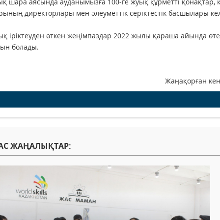
қ шара аясында ауданымызға 100-ге жуық құрметті қонақтар, кә
ының директорлары мен әлеуметтік серіктестік басшылары кел
қ іріктеуден өткен жеңімпаздар 2022 жылы қараша айында өт
ын болады.
ақорған кенті әкімінің басп
АС ЖАҢАЛЫҚТАР: