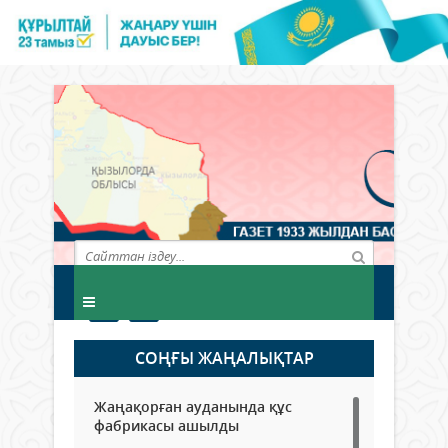
СОҢҒЫ ЖАҢАЛЫҚТАР
Жаңақорған ауданында құс
фабрикасы ашылды