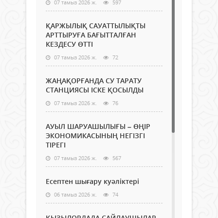
07 тамыз 2026 ж.
597
ҚАРЖЫЛЫҚ САУАТТЫЛЫҚТЫ
АРТТЫРУҒА БАҒЫТТАЛҒАН
КЕЗДЕСУ ӨТТІ
07 тамыз 2026 ж.
72
ЖАҢАҚОРҒАНДА СУ ТАРАТУ
СТАНЦИЯСЫ ІСКЕ ҚОСЫЛДЫ
07 тамыз 2026 ж.
76
АУЫЛ ШАРУАШЫЛЫҒЫ – ӨҢІР
ЭКОНОМИКАСЫНЫҢ НЕГІЗГІ
ТІРЕГІ
07 тамыз 2026 ж.
567
Есептен шығару куәліктері
06 тамыз 2026 ж.
74
ҚЫЗЫЛОРДАДА САЙЛАУШЫЛАР