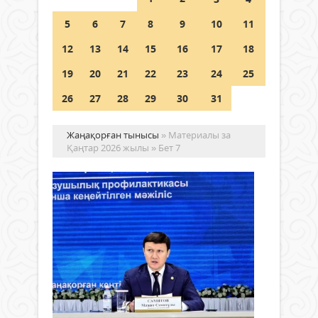
Шетелде жүрген Қазақстан
5
6
7
8
9
10
11
азаматтары қалай дауыс бере
алады?
12
13
14
15
16
17
18
05 тамыз 2026 ж.
157
19
20
21
22
23
24
25
26
27
28
29
30
31
Жаңақорған тынысы
» Материалы за
Қаңтар 2026 жылы » Бет 7
АУ
«З
МЕ
ТӘ
ҚА
Жаңалықтар
АЯ
24 қаңтар
КЕ
2026 ж.
МӘ
297
0
ӨТ
Толығырақ