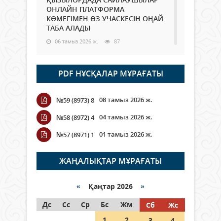
ОНЛАЙН ПЛАТФОРМА
КӨМЕГІМЕН ӨЗ УЧАСКЕСІН ОҢАЙ
ТАБА АЛАДЫ
06 тамыз 2026 ж.
87
Open Air: Қызылорда облысы
PDF НҰСҚАЛАР МҰРАҒАТЫ
полиция департаменті 20
мыңнан астам көрерменнің
қауіпсіздігін қамтамасыз етті
08 тамыз 2026 ж.
№59 (8973) 8
06 тамыз 2026 ж.
99
04 тамыз 2026 ж.
№58 (8972) 4
Wi-Fi ҚАБЫРҒА АРҚЫЛЫ ҚАЛАЙ
01 тамыз 2026 ж.
№57 (8971) 1
ӨТЕДІ?
06 тамыз 2026 ж.
265
ЖАҢАЛЫҚТАР МҰРАҒАТЫ
Как могут проголосовать
граждане Казахстана,
«
Қаңтар 2026
»
находящиеся за рубежом?
Дс
Сс
Ср
Бс
Жм
Сб
Жс
05 тамыз 2026 ж.
146
1
2
3
4