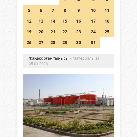
Шетелде жүрген Қазақстан
5
6
7
8
9
10
11
азаматтары қалай дауыс бере
алады?
12
13
14
15
16
17
18
05 тамыз 2026 ж.
160
19
20
21
22
23
24
25
26
27
28
29
30
31
Жаңақорған тынысы
» Материалы за
05.01.2026
Өнд
өр
өрі
ке
Жаңалықтар
Эко
баст
05 қаңтар
тірег
2026 ж.
–
431
0
өнер
Толығырақ