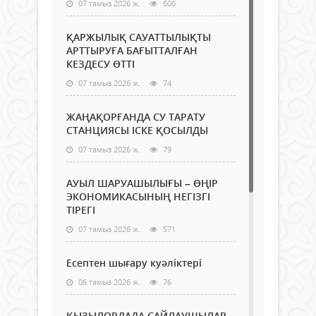
07 тамыз 2026 ж.
600
ҚАРЖЫЛЫҚ САУАТТЫЛЫҚТЫ
АРТТЫРУҒА БАҒЫТТАЛҒАН
КЕЗДЕСУ ӨТТІ
07 тамыз 2026 ж.
74
ЖАҢАҚОРҒАНДА СУ ТАРАТУ
СТАНЦИЯСЫ ІСКЕ ҚОСЫЛДЫ
07 тамыз 2026 ж.
79
АУЫЛ ШАРУАШЫЛЫҒЫ – ӨҢІР
ЭКОНОМИКАСЫНЫҢ НЕГІЗГІ
ТІРЕГІ
07 тамыз 2026 ж.
571
Есептен шығару куәліктері
06 тамыз 2026 ж.
76
ҚЫЗЫЛОРДАДА САЙЛАУШЫЛАР