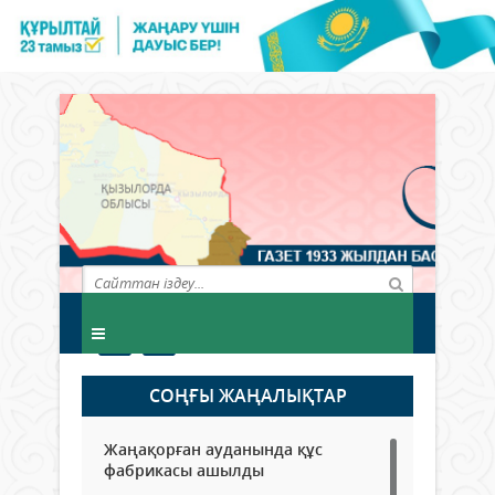
СОҢҒЫ ЖАҢАЛЫҚТАР
Жаңақорған ауданында құс
фабрикасы ашылды