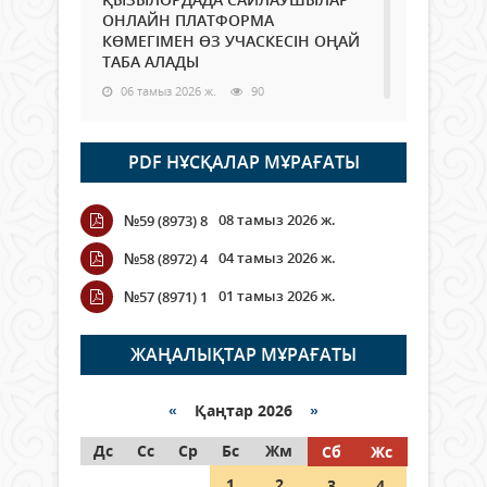
ОНЛАЙН ПЛАТФОРМА
КӨМЕГІМЕН ӨЗ УЧАСКЕСІН ОҢАЙ
ТАБА АЛАДЫ
06 тамыз 2026 ж.
90
Open Air: Қызылорда облысы
PDF НҰСҚАЛАР МҰРАҒАТЫ
полиция департаменті 20
мыңнан астам көрерменнің
қауіпсіздігін қамтамасыз етті
08 тамыз 2026 ж.
№59 (8973) 8
06 тамыз 2026 ж.
104
04 тамыз 2026 ж.
№58 (8972) 4
Wi-Fi ҚАБЫРҒА АРҚЫЛЫ ҚАЛАЙ
01 тамыз 2026 ж.
№57 (8971) 1
ӨТЕДІ?
06 тамыз 2026 ж.
267
ЖАҢАЛЫҚТАР МҰРАҒАТЫ
Как могут проголосовать
граждане Казахстана,
«
Қаңтар 2026
»
находящиеся за рубежом?
Дс
Сс
Ср
Бс
Жм
Сб
Жс
05 тамыз 2026 ж.
149
1
2
3
4