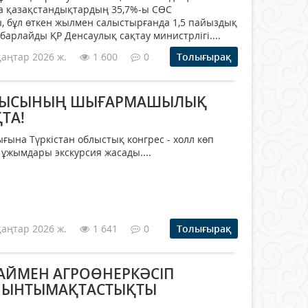
 қазақстандықтардың 35,7%-ы СӨС
, бұл өткен жылмен салыстырғанда 1,5 пайыздық
барлайды ҚР Денсаулық сақтау министрлігі....
қаңтар 2026 ж.
1 600
0
Толығырақ
БЛЫСЫНЫҢ ШЫҒАРМАШЫЛЫҚ
ТА!
ығына Түркістан облыстық конгрес - холл көп
 ұжымдары экскурсия жасады....
қаңтар 2026 ж.
1 641
0
Толығырақ
ТАЙМЕН АГРОӨНЕРКӘСІП
 ЫНТЫМАҚТАСТЫҚТЫ