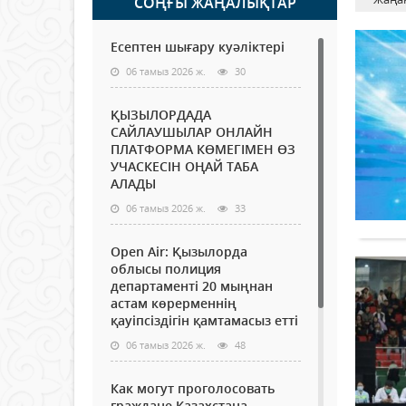
СОҢҒЫ ЖАҢАЛЫҚТАР
Есептен шығару куәліктері
06 тамыз 2026 ж.
30
ҚЫЗЫЛОРДАДА
САЙЛАУШЫЛАР ОНЛАЙН
ПЛАТФОРМА КӨМЕГІМЕН ӨЗ
УЧАСКЕСІН ОҢАЙ ТАБА
АЛАДЫ
06 тамыз 2026 ж.
33
Open Air: Қызылорда
облысы полиция
департаменті 20 мыңнан
астам көрерменнің
қауіпсіздігін қамтамасыз етті
06 тамыз 2026 ж.
48
Как могут проголосовать
граждане Казахстана,