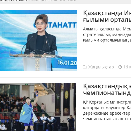
Қазақстанда И
ғылыми ортал
Алматы қаласында Ме
стратегиялық маңызды
ғылыми орталығының ашы
Жаңалықтар
16 
Қазақстандық 
чемпионатынд
ҚР Қорғаныс министрл
қатардағы жауынгер Қа
дәрежесінде ересектер
чемпионатының алтын м