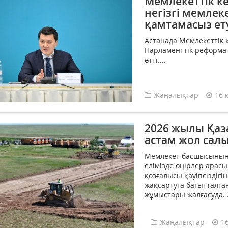
Мемлекеттік к
негізгі мемлек
қамтамасыз ету
Астанада Мемлекеттік 
Парламенттік реформа
өтті....
Жаңалықтар
16 
2026 жылы Қа
астам жол сал
Мемлекет басшысының 
елімізде өңірлер арас
қозғалысы қауіпсіздігі
жақсартуға бағытталғ
жұмыстары жалғасуда. 
Жаңалықтар
1