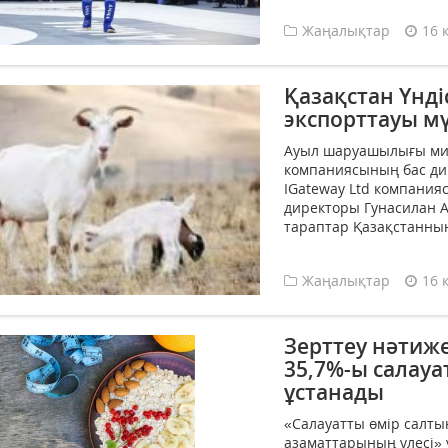
Жаңалықтар
16 
Қазақстан Үнді
экспорттауы м
Ауыл шаруашылығы мин
компаниясының бас ди
IGateway Ltd компания
директоры Гунасилан А
тараптар Қазақстанның
Жаңалықтар
16 
Зерттеу нәтиж
35,7%-ы салауа
ұстанады
«Салауатты өмір салты
азаматтарының үлесі» 