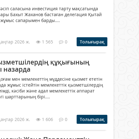
кәсіп саласына инвестиция тарту мақсатында
сары Бахыт Жаханов бастаған делегация Қытай
жұмыс сапарымен барды....
қаңтар 2026 ж.
1 565
0
Толығырақ
ызметшілердің құқығының
ы назарда
қоғам мен мемлекеттің мүддесіне қызмет ететін
ада жұмыс істейтін мемлекеттік қызметшілердің
імді, кәсіби және адал мемлекеттік аппарат
і шарттарының бірі....
қаңтар 2026 ж.
1 606
0
Толығырақ