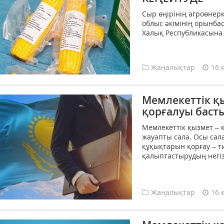
Сыр өңірінің агроөнер
облыс әкімінің орынба
Халық Республикасына 
Жаңалықтар
16 
Мемлекеттік қ
қорғалуы баст
Мемлекеттік қызмет – 
жауапты сала. Осы сал
құқықтарын қорғау – ти
қалыптастырудың негізг
Жаңалықтар
16 