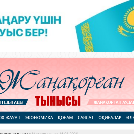
100 ЖАУАП
ЭКОНОМИКА
ҚОҒАМ
САЯСАТ
ОҚИҒАЛАР
ӘЛ
қорған тынысы
» Материалы за 16.01.2026