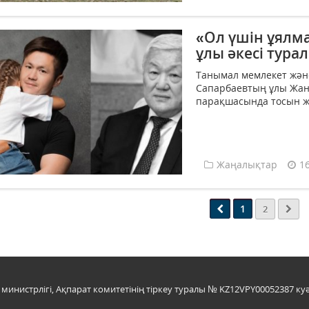
«Ол үшін ұялм
ұлы әкесі тур
Танымал мемлекет және
Сапарбаевтың ұлы Жанс
парақшасында тосын жа
Жаңалықтар
1
1
2
инистрлігі, Ақпарат комитетінің тіркеу туралы № KZ12VPY00052387 куә