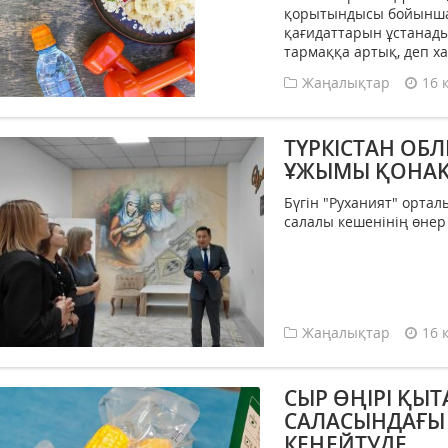
қорытындысы бойынша
қағидаттарын ұстанады
тармаққа артық, деп ха
Жаңалықтар
16 
ТҮРКІСТАН О
ҰЖЫМЫ ҚОНАҚ
Бүгін "Руханият" ортал
салалы кешенінің өнер
Жаңалықтар
16 
СЫР ӨҢІРІ ҚЫ
САЛАСЫНДАҒЫ
КЕҢЕЙТУДЕ