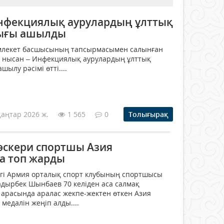
нфекциялық аурулардың ұлттық
ығы ашылды
млекет басшысының тапсырмасымен салынған
 нысан – Инфекциялық аурулардың ұлттық
лу рәсімі өтті....
қаңтар 2026 ж.
1 565
0
Толығырақ
әскери спортшы Азия
а топ жарды
ігі Армия орталық спорт клубының спортшысы
дырбек Шынбаев 70 келіден аса салмақ
 арасында аралас жекпе-жектен өткен Азия
едалін жеңіп алды....