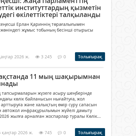
еңесші: Жаңа Парламенттің
еттік институттардың қызметін
дегі өкілеттіктері талқыланды
кеңесші Ерлан Қариннің төрағалығымен
 жөніндегі жұмыс тобының бесінші отырысы
қаңтар 2026 ж.
3 245
0
Толығырақ
зақстанда 11 мың шақырымнан
ынады
тапсырмаларын жүзеге асыру шеңберінде
ындағы көлік байланысын нығайтуға, жол
н арттыруға және халықтың өмір сүру сапасын
ан автожол инфрақұрылымын жүйелі дамыту
2026 жылға арналған жоспарлар туралы Көлік...
6 қаңтар 2026 ж.
745
0
Толығырақ