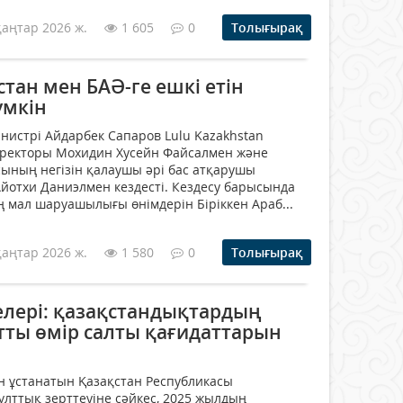
қаңтар 2026 ж.
1 605
0
Толығырақ
стан мен БАӘ-ге ешкі етін
үмкін
истрі Айдарбек Сапаров Lulu Kazakhstan
ректоры Мохидин Хусейн Файсалмен және
сының негізін қалаушы әрі бас атқарушы
йотхи Даниэлмен кездесті. Кездесу барысында
 мал шаруашылығы өнімдерін Біріккен Араб...
қаңтар 2026 ж.
1 580
0
Толығырақ
елері: қазақстандықтардың
тты өмір салты қағидаттарын
н ұстанатын Қазақстан Республикасы
ұлттық зерттеуіне сәйкес, 2025 жылдың