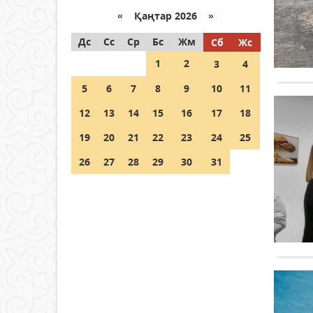
Қазақстанда ЖЭК электр
энергиясын өндіру бойынша
«
Қаңтар 2026
»
көрсеткіш асыра орындалды
Дс
Сс
Ср
Бс
Жм
Сб
Жс
04 тамыз 2026 ж.
103
1
2
3
4
ҚҰРҚЫЛТАЙДЫҢ ҰЯСЫ КИЕЛІ
5
6
7
8
9
10
11
МЕ?
12
13
14
15
16
17
18
04 тамыз 2026 ж.
94
19
20
21
22
23
24
25
Германия аптап ыстыққа
байланысты суды үнемдей
26
27
28
29
30
31
бастады
04 тамыз 2026 ж.
88