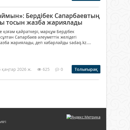
аймын»: Бердібек Сапарбаевтың
алы тосын жазба жариялады
 қоғам қайраткері, марқұм Бердібек
ұлтан Сапарбаев әлеуметтік желідегі
зба жариялады, деп хабарлайды sadaq.kz....
6 қаңтар 2026 ж.
625
0
Толығырақ
лігі