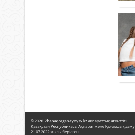
© 2026. Zhanaqorgan-tynysy.kz ақпараттық агенттігі.
Қазақстан Республикасы Ақпарат және Қоғамдық даму м
21.07.2022 жылы берілген.