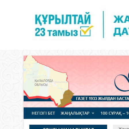
НЕГІЗГІ БЕТ
ЖАҢАЛЫҚТАР
100 СҰРАҚ – 
Жаңа