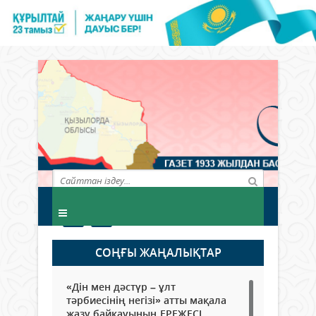
СОҢҒЫ ЖАҢАЛЫҚТАР
«Дін мен дәстүр – ұлт
тәрбиесінің негізі» атты мақала
жазу байқауының ЕРЕЖЕСІ