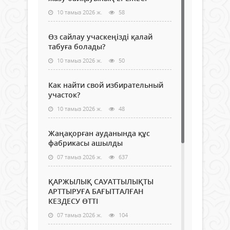
10 тамыз 2026 ж.
58
Өз сайлау учаскеңізді қалай
табуға болады?
10 тамыз 2026 ж.
50
Как найти свой избирательный
участок?
10 тамыз 2026 ж.
48
Жаңақорған ауданында құс
фабрикасы ашылды
07 тамыз 2026 ж.
637
ҚАРЖЫЛЫҚ САУАТТЫЛЫҚТЫ
АРТТЫРУҒА БАҒЫТТАЛҒАН
КЕЗДЕСУ ӨТТІ
07 тамыз 2026 ж.
104