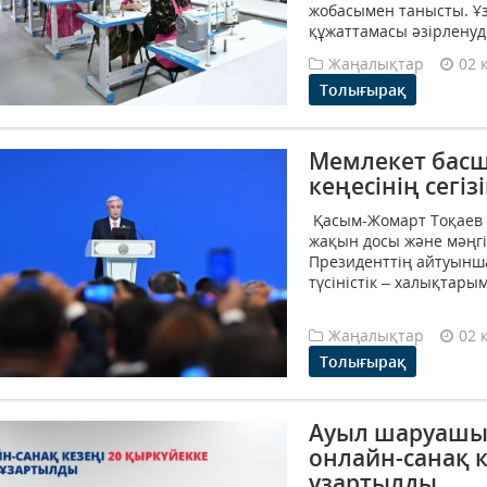
жобасымен танысты. Ұз
құжаттамасы әзірленуде
Жаңалықтар
02 
Толығырақ
Мемлекет басш
кеңесінің сегі
Қасым-Жомарт Тоқаев Қ
жақын досы және мәңгіл
Президенттің айтуынша
түсіністік – халықтары
Жаңалықтар
02 
Толығырақ
Ауыл шаруашы
онлайн-санақ к
ұзартылды