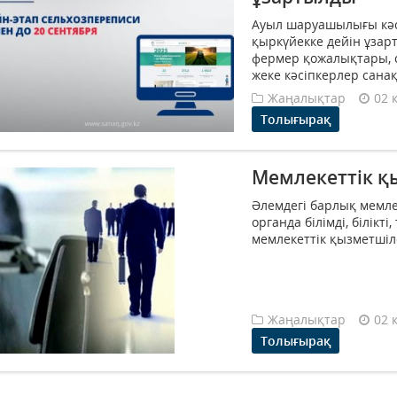
Ауыл шаруашылығы кәс
қыркүйекке дейін ұзар
фермер қожалықтары,
жеке кәсіпкерлер санақ
Жаңалықтар
02 
Толығырақ
Мемлекеттік қ
Әлемдегі барлық мемле
органда білімді, білікт
мемлекеттік қызметшіл
Жаңалықтар
02 
Толығырақ