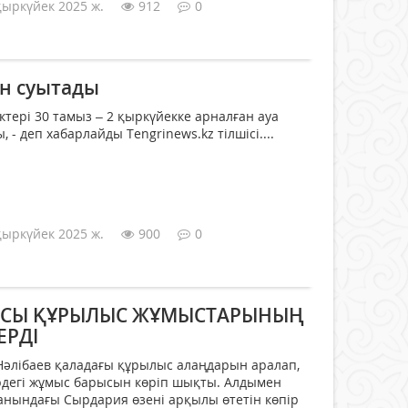
қыркүйек 2025 ж.
912
0
үн суытады
ктері 30 тамыз – 2 қыркүйекке арналған ауа
- деп хабарлайды Tengrinews.kz тілшісі....
қыркүйек 2025 ж.
900
0
СЫ ҚҰРЫЛЫС ЖҰМЫСТАРЫНЫҢ
ЕРДІ
Нәлібаев қаладағы құрылыс алаңдарын аралап,
рдегі жұмыс барысын көріп шықты. Алдымен
анындағы Сырдария өзені арқылы өтетін көпір