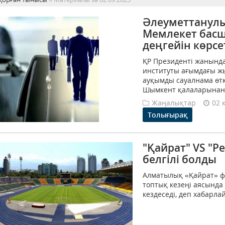
Әлеуметтанулы
Мемлекет басш
деңгейін көрсе
ҚР Президенті жанынд
институты ағымдағы ж
ауқымды сауалнама өткі
Шымкент қалаларынан 1
Жаңалықтар
02 
Толығырақ
"Қайрат" VS "Ре
белгілі болды
Алматылық «Қайрат» ф
топтық кезеңі аясында
кездеседі, деп хабарлай