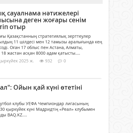
қ сауалнама нәтижелері
ысына деген жоғары сенім
тіп отыр
ағы Қазақстанның стратегиялық зерттеулер
ылдың 11 шілдесі мен 12 тамызы аралығында кең
зді. Оған 17 облыс пен Астана, Алматы,
8 жастан асқан 8000 адам қатысты....
қыркүйек 2025 ж.
932
0
ал": Ойын қай күні өтетіні
утбол клубы УЕФА Чемпиондар лигасының
 30 қыркүйек күні Мадридтің «Реал» клубымен
ды BAQ.KZ....