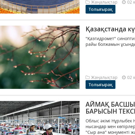
Жаңалықтар
02 
Толығырақ
Қазақстанда к
"Қазгидромет" синопти
райы болжамын ұсынды, 
Жаңалықтар
02 
Толығырақ
АЙМАҚ БАСШЫ
БАРЫСЫН ТЕКС
Облыс әкімі Нұрлыбек 
нысандар мен көпірле
"Сыр ана" монументі ж