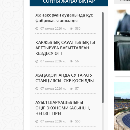
СОҢҒЫ ЖАҢАЛЫҚТАР
Жаңақорған ауданында құс
фабрикасы ашылды
07 тамыз 2026 ж.
580
ҚАРЖЫЛЫҚ САУАТТЫЛЫҚТЫ
АРТТЫРУҒА БАҒЫТТАЛҒАН
КЕЗДЕСУ ӨТТІ
07 тамыз 2026 ж.
56
ЖАҢАҚОРҒАНДА СУ ТАРАТУ
СТАНЦИЯСЫ ІСКЕ ҚОСЫЛДЫ
07 тамыз 2026 ж.
57
АУЫЛ ШАРУАШЫЛЫҒЫ –
ӨҢІР ЭКОНОМИКАСЫНЫҢ
НЕГІЗГІ ТІРЕГІ
07 тамыз 2026 ж.
550