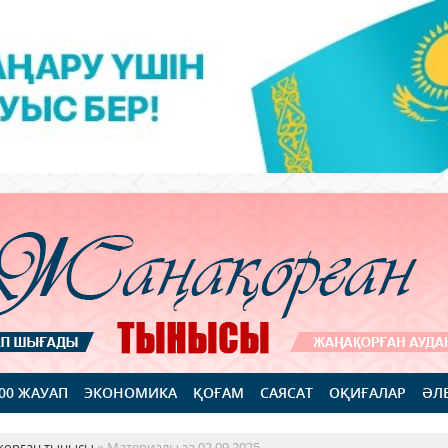
100 ЖАУАП
ЭКОНОМИКА
ҚОҒАМ
САЯСАТ
ОҚИҒАЛАР
ӘЛ
қорған тынысы
» Материалы за 02.09.2025