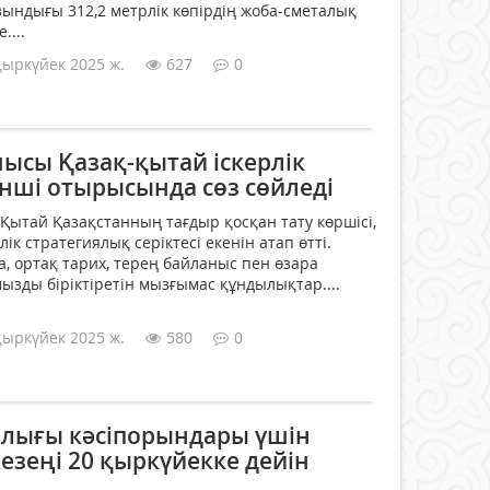
ындығы 312,2 метрлік көпірдің жоба-сметалық
....
қыркүйек 2025 ж.
627
0
ысы Қазақ-қытай іскерлік
зінші отырысында сөз сөйледі
ытай Қазақстанның тағдыр қосқан тату көршісі,
ік стратегиялық серіктесі екенін атап өтті.
, ортақ тарих, терең байланыс пен өзара
мызды біріктіретін мызғымас құндылықтар....
қыркүйек 2025 ж.
580
0
лығы кәсіпорындары үшін
езеңі 20 қыркүйекке дейін