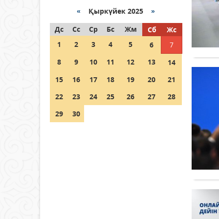
«
Қыркүйек 2025
»
Как могут проголосовать
Дс
граждане Казахстана,
Сс
Ср
Бс
Жм
Сб
Жс
находящиеся за рубежом?
1
2
3
4
5
6
7
05 тамыз 2026 ж.
133
8
9
10
11
12
13
14
Шетелде жүрген Қазақстан
15
16
17
18
19
20
21
азаматтары қалай дауыс
бере алады?
22
23
24
25
26
27
28
05 тамыз 2026 ж.
144
29
30