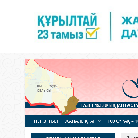
НЕГІЗГІ БЕТ
ЖАҢАЛЫҚТАР
100 СҰРАҚ – 
Жаңа