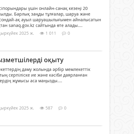
іпорындары үшін онлайн-санақ кезеңі 20
тылды. Барлық заңды тұлғалар, шаруа және
 сондай-ақ ауыл шаруашылығымен айналысатын
тан sanaq.gov.kz сайтында өте алады....
қыркүйек 2025 ж.
1 011
0
ызметшілерді оқыту
кеттердің даму жолында әрбір мемлекеттік
і, тың серпіліске ие және кәсіби даярланған
ердің жұмысы аса маңызды....
қыркүйек 2025 ж.
587
0