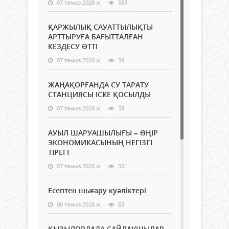
07 тамыз 2026 ж.
583
ҚАРЖЫЛЫҚ САУАТТЫЛЫҚТЫ
АРТТЫРУҒА БАҒЫТТАЛҒАН
КЕЗДЕСУ ӨТТІ
07 тамыз 2026 ж.
59
ЖАҢАҚОРҒАНДА СУ ТАРАТУ
СТАНЦИЯСЫ ІСКЕ ҚОСЫЛДЫ
07 тамыз 2026 ж.
58
АУЫЛ ШАРУАШЫЛЫҒЫ – ӨҢІР
ЭКОНОМИКАСЫНЫҢ НЕГІЗГІ
ТІРЕГІ
07 тамыз 2026 ж.
551
Есептен шығару куәліктері
06 тамыз 2026 ж.
63
ҚЫЗЫЛОРДАДА САЙЛАУШЫЛАР