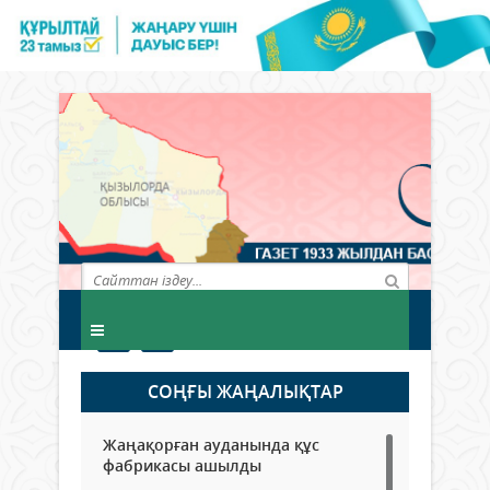
СОҢҒЫ ЖАҢАЛЫҚТАР
Жаңақорған ауданында құс
фабрикасы ашылды