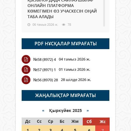
ОНЛАЙН ПЛАТФОРМА
КӨМЕГІМЕН ӨЗ УЧАСКЕСІН ОҢАЙ
ТАБА АЛАДЫ
06 тамыз 2026 ж.
78
Open Air: Қызылорда облысы
PDF НҰСҚАЛАР МҰРАҒАТЫ
полиция департаменті 20
мыңнан астам көрерменнің
қауіпсіздігін қамтамасыз етті
04 тамыз 2026 ж.
№58 (8972) 4
06 тамыз 2026 ж.
84
01 тамыз 2026 ж.
№57 (8971) 1
Wi-Fi ҚАБЫРҒА АРҚЫЛЫ ҚАЛАЙ
28 шілде 2026 ж.
№56 (8970) 28
ӨТЕДІ?
06 тамыз 2026 ж.
255
ЖАҢАЛЫҚТАР МҰРАҒАТЫ
Как могут проголосовать
граждане Казахстана,
«
Қыркүйек 2025
»
находящиеся за рубежом?
Дс
Сс
Ср
Бс
Жм
Сб
Жс
05 тамыз 2026 ж.
134
1
2
3
4
5
6
7