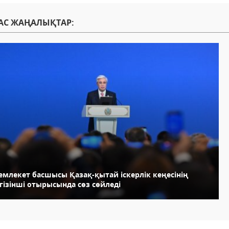
АС ЖАҢАЛЫҚТАР:
емлекет басшысы Қазақ-қытай іскерлік кеңесінің
гізінші отырысында сөз сөйледі