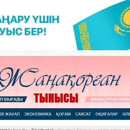
100 ЖАУАП
ЭКОНОМИКА
ҚОҒАМ
САЯСАТ
ОҚИҒАЛАР
ӘЛ
қорған тынысы
»
Жаңалықтар
» Мемлекет басшысы: «Алатау қаласы елі