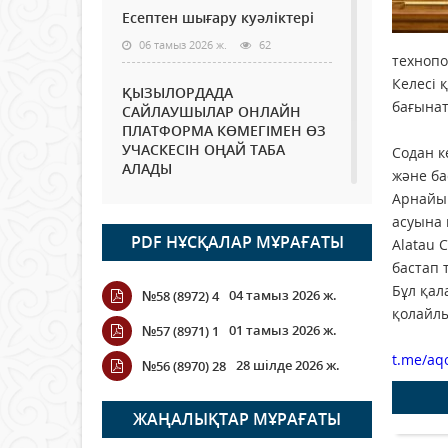
Есептен шығару куәліктері
06 тамыз 2026 ж.
62
технопо
Келесі 
ҚЫЗЫЛОРДАДА
бағынат
САЙЛАУШЫЛАР ОНЛАЙН
ПЛАТФОРМА КӨМЕГІМЕН ӨЗ
УЧАСКЕСІН ОҢАЙ ТАБА
Содан к
АЛАДЫ
және ба
06 тамыз 2026 ж.
76
Арнайы 
асуына 
PDF НҰСҚАЛАР МҰРАҒАТЫ
Open Air: Қызылорда
Alatau 
облысы полиция
бастап 
департаменті 20 мыңнан
Бұл қал
04 тамыз 2026 ж.
№58 (8972) 4
астам көрерменнің
қолайлы
қауіпсіздігін қамтамасыз етті
01 тамыз 2026 ж.
№57 (8971) 1
06 тамыз 2026 ж.
84
t.me/aq
28 шілде 2026 ж.
№56 (8970) 28
Wi-Fi ҚАБЫРҒА АРҚЫЛЫ
ҚАЛАЙ ӨТЕДІ?
ЖАҢАЛЫҚТАР МҰРАҒАТЫ
06 тамыз 2026 ж.
254