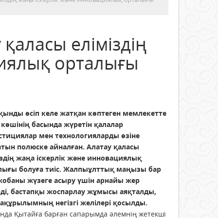
қаласы еліміздің
циялық орталығы
қынды өсіп келе жатқан көптеген мемлекетте
 көшінің басында жүретін қалалар
стициялар мен технологияларды өзіне
атын полюске айналған. Алатау қаласы
іздің жаңа іскерлік және инновациялық
лығы болуға тиіс. Жалпыұлттық маңызы бар
жобаны жүзеге асыру үшін арнайы жер
нді, бастапқы жоспарлау жұмысы аяқталды,
ақұрылымның негізгі желілері қосылды.
нда Қытайға барған сапарымда әлемнің жетекші