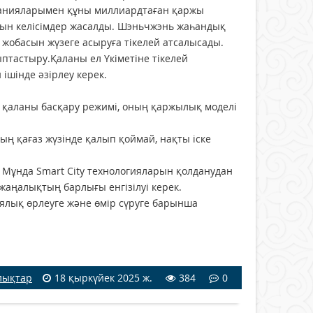
анияларымен құны миллиардтаған қаржы
тын келісімдер жасалды. Шэньчжэнь жаһандық
y жобасын жүзеге асыруға тікелей атсалысады.
ыптастыру.Қаланы ел Үкіметіне тікелей
ішінде әзірлеу керек.
а қаланы басқару режимі, оның қаржылық моделі
ң қағаз жүзінде қалып қоймай, нақты іске
. Мұнда Smart City технологияларын қолданудан
жаңалықтың барлығы енгізілуі керек.
иялық өрлеуге және өмір сүруге барынша
лықтар
18 қыркүйек 2025 ж.
384
0