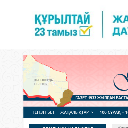
НЕГІЗГІ БЕТ
ЖАҢАЛЫҚТАР
100 СҰРАҚ – 
Жаңа