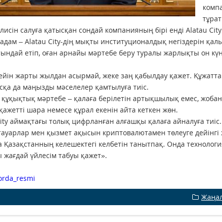
комп
тұра
лисін салуға қатысқан сондай компанияның бірі енді Alatau Cit
қадам – Alatau City-дің мықты институционалдық негіздерін қал
ындай етіп, оған арнайы мәртебе беру туралы жарлықты он күн 
ейін жарты жылдан асырмай, жеке заң қабылдау қажет. Құжатт
сқа да маңызды мәселелер қамтылуға тиіс.
құқықтық мәртебе – қалаға берілетін артықшылық емес, жобаны
қажетті шара немесе құрал екенін айта кеткен жөн.
City аймақтағы толық цифрланған алғашқы қалаға айналуға тиіс
тауарлар мен қызмет ақысын криптовалютамен төлеуге дейінгі 
а Қазақстанның келешектегі келбетін танытпақ. Онда технолог
 жағдай үйлесім табуы қажет».
orda_resmi
Жаңа