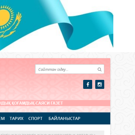
ЕМ
ТАРИХ
СПОРТ
БАЙЛАНЫСТАР
міздің жаңа іскерлік және инновациялық орталығы