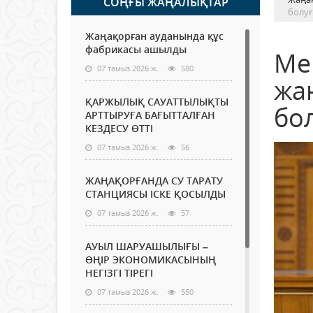
СОҢҒЫ ЖАҢАЛЫҚТАР
болуғ
Жаңақорған ауданында құс
фабрикасы ашылды
Ме
07 тамыз 2026 ж.
580
жа
ҚАРЖЫЛЫҚ САУАТТЫЛЫҚТЫ
бол
АРТТЫРУҒА БАҒЫТТАЛҒАН
КЕЗДЕСУ ӨТТІ
07 тамыз 2026 ж.
56
ЖАҢАҚОРҒАНДА СУ ТАРАТУ
СТАНЦИЯСЫ ІСКЕ ҚОСЫЛДЫ
07 тамыз 2026 ж.
57
АУЫЛ ШАРУАШЫЛЫҒЫ –
ӨҢІР ЭКОНОМИКАСЫНЫҢ
НЕГІЗГІ ТІРЕГІ
07 тамыз 2026 ж.
550