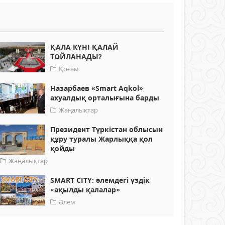
ҚАЛА КҮНІ ҚАЛАЙ
ТОЙЛАНАДЫ?
Қоғам
Назарбаев «Smart Aqkol»
ахуалдық орталығына барды
Жаңалықтар
Президент Түркістан облысын
құру туралы Жарлыққа қол
қойды
Жаңалықтар
SMART CITY: әлемдегі үздік
«ақылды қалалар»
Әлем