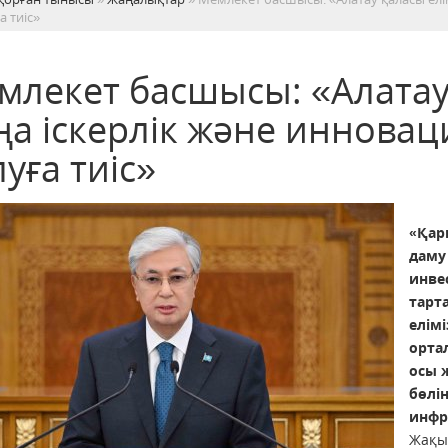
а тиіс»
млекет басшысы: «Алатау 
ңа іскерлік және иннова
уға тиіс»
«Қар
даму
инве
тарт
елім
орта
осы 
бөлі
инфр
Жақы