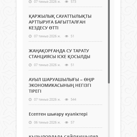
07 тамыз 2026 ж.
573
ҚАРЖЫЛЫҚ САУАТТЫЛЫҚТЫ
АРТТЫРУҒА БАҒЫТТАЛҒАН
КЕЗДЕСУ ӨТТІ
07 тамыз 2026 ж.
51
ЖАҢАҚОРҒАНДА СУ ТАРАТУ
СТАНЦИЯСЫ ІСКЕ ҚОСЫЛДЫ
07 тамыз 2026 ж.
51
АУЫЛ ШАРУАШЫЛЫҒЫ – ӨҢІР
ЭКОНОМИКАСЫНЫҢ НЕГІЗГІ
ТІРЕГІ
07 тамыз 2026 ж.
544
Есептен шығару куәліктері
06 тамыз 2026 ж.
57
ҚЫЗЫЛОРДАДА САЙЛАУШЫЛАР