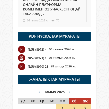
ОНЛАЙН ПЛАТФОРМА
КӨМЕГІМЕН ӨЗ УЧАСКЕСІН ОҢАЙ
ТАБА АЛАДЫ
06 тамыз 2026 ж.
70
Open Air: Қызылорда облысы
PDF НҰСҚАЛАР МҰРАҒАТЫ
полиция департаменті 20
мыңнан астам көрерменнің
қауіпсіздігін қамтамасыз етті
04 тамыз 2026 ж.
№58 (8972) 4
06 тамыз 2026 ж.
81
01 тамыз 2026 ж.
№57 (8971) 1
Wi-Fi ҚАБЫРҒА АРҚЫЛЫ ҚАЛАЙ
28 шілде 2026 ж.
№56 (8970) 28
ӨТЕДІ?
06 тамыз 2026 ж.
252
ЖАҢАЛЫҚТАР МҰРАҒАТЫ
Как могут проголосовать
граждане Казахстана,
«
Тамыз 2025
»
находящиеся за рубежом?
Дс
Сс
Ср
Бс
Жм
Сб
Жс
05 тамыз 2026 ж.
125
1
2
3