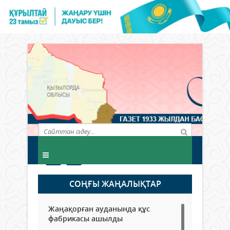
СОҢҒЫ ЖАҢАЛЫҚТАР
Жаңақорған ауданында құс
фабрикасы ашылды