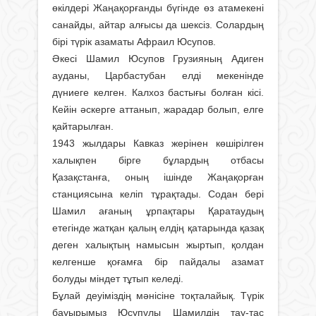
өкілдері Жаңақорғанды бүгінде өз атамекені
санайды, айтар алғысы да шексіз. Солардың
бірі түрік азаматы Афраил Юсупов.
Әкесі Шамил Юсупов Грузияның Адиген
ауданы, Цар­бастубан елді мекенінде
дүниеге келген. Калхоз бастығы болған кісі.
Кейін әскерге аттанып, жарадар болып, елге
қайта­рылған.
1943 жылдары Кавказ жерінен көшірілген
халықпен бірге бұлардың отбасы
Қазақстанға, оның ішінде Жаңақорған
станциясына келіп тұрақ­тады. Содан бері
Шамил ағаның ұрпақ­тары Қаратаудың
етегінде жатқан қалың елдің қатарында қазақ
деген халықтың намысын жыртып, қолдан
келгенше қоғамға бір пайдалы азамат
болуды міндет тұтып келеді.
Бұлай деуіміздің мәнісіне тоқта­лай­ық. Түрік
бауырымыз Юсупұлы Шамилдің тау-тас