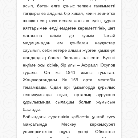
асып, бөтен елге қоныс тепкен тауқыметті
тағдыры өз алдына бір хикая, кейін зейнетке
шыққан соң таза ислам жолына түсіп, құран
аяттарымен елді емдеген кереметтігінің шет
жағасына өзіміз де куәміз. Талай
медицинадан ем қонбаған науқастар
сауығып, сәби көтере алмай жүрген қамкөңіл
жандардың бөпелі болғаны әлі есте. Бүгінгі
әңгіме осы кісінің бір ұлы – Афраил Юсупов
туралы. Ол ксі 1941 жылы туылған.
Жаңақорғандағы №169 орта мектебін
тәмамдады. Одан әрі Қызылорда құрылыс
техникумында оқып, орталық аурухана
құрылысында сылақшы болып жұмысын
бастады.
Бойындағы суретшілік қабілетін ұш­тай түсу
мақсатында Мәскеу көркем­су­рет
университетіне оқуға түседі. Облыс­тық