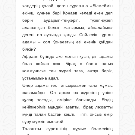
халдерің қалай, деген сұрағына «Білмеймін
екі-үш күннен бері Қонаев келеді екен деп
бәрін аударып-төңкеріп, түзеп-күзеп
алашапқын болып жатырмыз, айналайын»
дегені ел аузында қалды. Сөйлесіп тұрған
адамы – сол Қонаевтың өзі екенін қайдан
білсін?
Афраил бүгінде әке жолын қуып, дін адамы
бола қойған жоқ. Бірақ о баста нағыз
коммуниске тән жүрегі таза, антқа берік,
ұстанымына адал.
Өнер адамы тек тапсырмамен ғана жұмыс
жасамайды. Ол әркез өз жүрегінің үніне
құлақ тосады, әміріне бағынады. Біздің
кейіпкеріміз мұндай азапты, бірақ ләззатты
күйді талай бастан кешті. Тіпті, онсыз өмір
сүру мүмкін еместей.
Талантты суретшінің жұмыс бөл­месінің