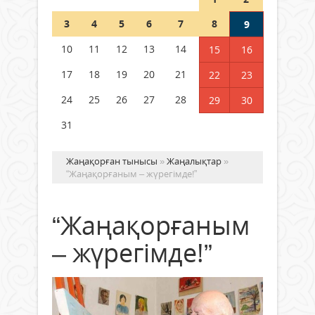
Шетелде жүрген Қазақстан
3
4
5
6
7
8
9
азаматтары қалай дауыс бере
алады?
10
11
12
13
14
15
16
05 тамыз 2026 ж.
168
17
18
19
20
21
22
23
24
25
26
27
28
29
30
31
Жаңақорған тынысы
»
Жаңалықтар
»
“Жаңақорғаным – жүрегімде!”
“Жаңақорғаным
– жүрегімде!”