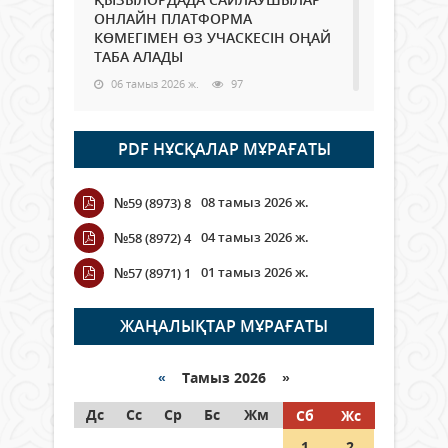
ОНЛАЙН ПЛАТФОРМА
КӨМЕГІМЕН ӨЗ УЧАСКЕСІН ОҢАЙ
ТАБА АЛАДЫ
06 тамыз 2026 ж.
97
Open Air: Қызылорда облысы
PDF НҰСҚАЛАР МҰРАҒАТЫ
полиция департаменті 20
мыңнан астам көрерменнің
қауіпсіздігін қамтамасыз етті
08 тамыз 2026 ж.
№59 (8973) 8
06 тамыз 2026 ж.
116
04 тамыз 2026 ж.
№58 (8972) 4
Wi-Fi ҚАБЫРҒА АРҚЫЛЫ ҚАЛАЙ
01 тамыз 2026 ж.
№57 (8971) 1
ӨТЕДІ?
06 тамыз 2026 ж.
276
ЖАҢАЛЫҚТАР МҰРАҒАТЫ
Как могут проголосовать
граждане Казахстана,
«
Тамыз 2026 »
находящиеся за рубежом?
Дс
Сс
Ср
Бс
Жм
Сб
Жс
05 тамыз 2026 ж.
157
1
2