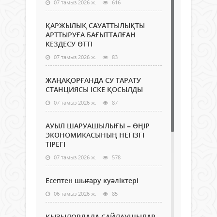
07 тамыз 2026 ж.
616
ҚАРЖЫЛЫҚ САУАТТЫЛЫҚТЫ
АРТТЫРУҒА БАҒЫТТАЛҒАН
КЕЗДЕСУ ӨТТІ
07 тамыз 2026 ж.
83
ЖАҢАҚОРҒАНДА СУ ТАРАТУ
СТАНЦИЯСЫ ІСКЕ ҚОСЫЛДЫ
07 тамыз 2026 ж.
87
АУЫЛ ШАРУАШЫЛЫҒЫ – ӨҢІР
ЭКОНОМИКАСЫНЫҢ НЕГІЗГІ
ТІРЕГІ
07 тамыз 2026 ж.
578
Есептен шығару куәліктері
06 тамыз 2026 ж.
85
ҚЫЗЫЛОРДАДА САЙЛАУШЫЛАР