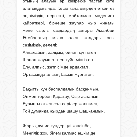
отының алауын әр көкірекке тастап кете
алатындығында. Кеше ғана өмірден өткен өз
өңіріміздің перзенті, майталман мәдениет
қайраткері, бірнеше жауһар жыр жинағы
және сырлы саздардың авторы Аманбай
Өтебаевтың мына өлең жолдары осы
сөзіміздің дәлелі:
Айналайын, халқым, ойнап күлгізген
Шапан жауып ат пен түйе мінгізген.
Елу, алпыс, жетпісімде ардақтап ,
Ортасында алшаң басып жүргізген.
Бақытты күн баспалдағын басқанмын,
Әнмен тербеп Қаратау, Сыр аспанын.
Бұрынғы өткен сал-серілер жолымен,
Той думанда жырдан шашу шашқанмын.
Жарық дүние күндеріңді көпсінбе,
Мәңгілік жоқ, білем қалмас ешкім де.