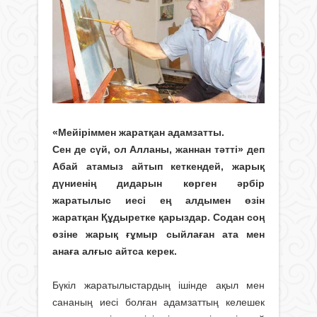
«Мейіріммен жаратқан адамзатты.
Сен де сүй, ол Алланы, жаннан тәтті» деп
Абай атамыз айтып кеткендей, жарық
дүниенің дидарын көрген әр­бір
жаратылыс иесі ең алдымен өзін
жаратқан Құдыретке қарыздар. Содан соң
өзіне жарық ғұмыр сыйлаған ата мен
анаға алғыс айтса керек.
Бүкіл жаратылыстардың ішінде ақыл мен
сананың иесі болған адам­заттың келешек