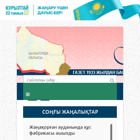
СОҢҒЫ ЖАҢАЛЫҚТАР
Жаңақорған ауданында құс
фабрикасы ашылды