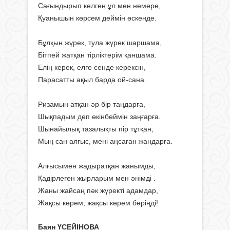
Сағындырып келген ұл мен немере,
Қуанышын көрсем деймін өскенде.
Бұлқын жүрек, тула жүрек шаршама,
Бітпей жатқан тірліктерім қаншама.
Елің керек, елге сенде керексін,
Парасатты ақыл барда ой-сана.
Ризамын атқан әр бір таңдарға,
Шықпадым деп өкінбеймін заңғарға.
Шынайылық тазалықты пір тұтқан,
Мың сан алғыс, мені аңсаған жандарға.
Алғысымен жадыратқан жанымды,
Қадірлеген жырларым мен әнімді .
Жаны жайсаң пәк жүректі адамдар,
Жақсы көрем, жақсы көрем бәріңді!
Баян ҮСЕЙІНОВА