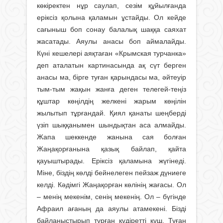
көкіректен нұр саулап, сезім құйылғанда
еріксіз қолына қаламын ұстайды. Ол кейде
сағыныш боп сонау балалық шаққа саяхат
жасатады. Аяулы анасы боп аймалайды.
Күні кешелері аяқтаған «Крымская турчанка»
деп аталатын картинасында ақ сүт берген
анасы ма, бірге туған қарындасы ма, әйтеуір
тым-тым жақын жанға деген телегей-теңіз
құштар көңілдің желкені жарым көңілін
жылытып тұрғандай. Қиял қанаты шеңберді
үзіп шыққанымен шындықтан аса алмайды.
Жапа шеккенде жанына сая болған
Жаңақорғанына қазық байлап, қайта
қауыштырады. Еріксіз қаламына жүгінеді.
Міне, біздің көлді бейнелеген пейзаж дүниеге
келді. Кәдімгі Жаңақорған көлінің жағасы. Ол
– менің мекенім, сенің мекенің. Ол – бүгінде
Афраил ағаның да аяулы атамекені. Бізді
байланыстырып тұрған құдіретті күш. Туған