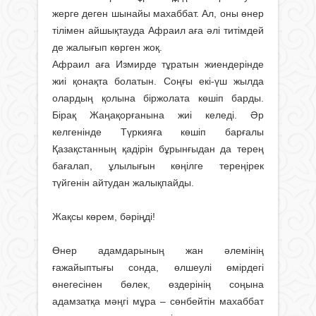
жерге деген шынайы махаббат. Ал, оны өнер
тілімен айшықтауда Афраил аға әлі титімдей
де жалығып көрген жоқ.
Афраил аға Измирде тұратын жиендерінде
жиі қонақта болатын. Соңғы екі-үш жылда
олардың қолына біржолата көшіп барды.
Бірақ Жаңақорғанына жиі келеді. Әр
келгенінде Түркияға көшіп барғалы
Қазақстанның қадірін бұрынғыдан да терең
бағалап, ұлылығын көңілге тереңірек
түйгенін айтудан жалықпайды.
Жақсы көрем, бәріңді!
Өнер адамдарының жан әле­мінің
ғажайыптығы сонда, өлшеулі өмірдегі
өнегесінен бөлек, өздерінің соңына
адамзатқа мәңгі мұра – сөнбейтін махаббат