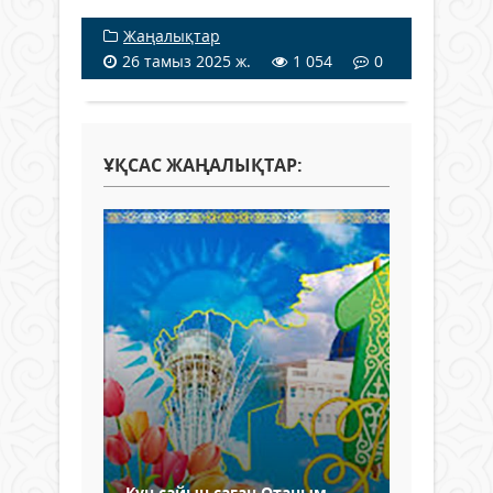
Жаңалықтар
26 тамыз 2025 ж.
1 054
0
ҰҚСАС ЖАҢАЛЫҚТАР:
Күн сайын саған Отаным,