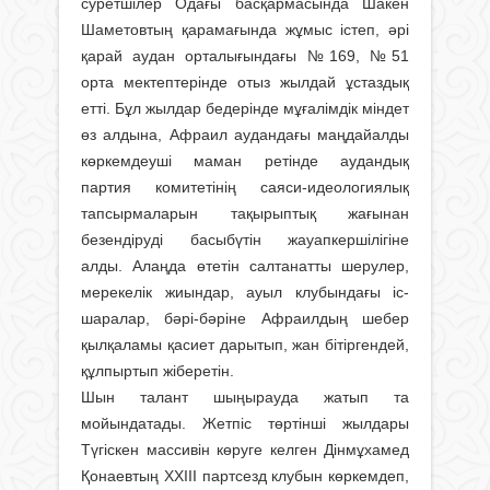
суретшілер Одағы басқармасында Шакен
Шаметовтың қарамағында жұмыс істеп, әрі
қарай аудан орталығындағы №169, №51
орта мектептерінде отыз жылдай ұстаздық
етті. Бұл жылдар бедерінде мұғалімдік міндет
өз алдына, Афраил аудандағы маңдайалды
көр­кемдеуші маман ретінде аудан­дық
партия комитетінің саяси-идеологиялық
тапсырмаларын тақырыптық жағынан
безендіруді басыбүтін жауапкершілігіне
алды. Алаңда өтетін салтанатты шерулер,
мерекелік жиындар, ауыл клубындағы іс-
шаралар, бәрі-бәріне Афраилдың шебер
қылқаламы қасиет дарытып, жан бітіргендей,
құлпыртып жіберетін.
Шын талант шыңырауда жатып та
мойындатады. Жетпіс төртінші жылдары
Түгіскен массивін көруге келген Дін­мұха­мед
Қонаевтың ХХІІІ партсезд клубын көркемдеп,