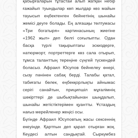
қабырғаларын тұтастай алып жатқан небір
ғажайып туындылар көп жылдар көз майын
тауысып еңбектенген бейнетінің шынайы
жемісі деуге болады. Ең алғашқы төлтумасы
«Три богатыря» картинасының жиегіне
«1962 жыл» деп белгі соғылыпты. Одан
басқа түрлі тақырыптағы эскиздерге,
натюрморт, портреттерге көз сала отырып,
тұмса таланттың тереңіне сүңгей түскендей
боласыз. Афраил Юсупов бейнелеу өнері,
сызу пәнінен сабақ берді. Талабы қатал,
табиғаты бөлек, еңбекқорлықты айнымас
серігі санайтын, приципшіл мұғалімнің
шәкірттері де шыбықтайынан шыңдалып,
шынайы жетістіктерімен қуантты. Ұстаздың
нағыз мерейленер жеңісі осы.
Бүгінде Афраил Юсуповтың жасы сексеннің
екеуінде. Қартпын деп қарап отырған жоқ.
Кеудесі алтын сандықтай. Сыркүмбез