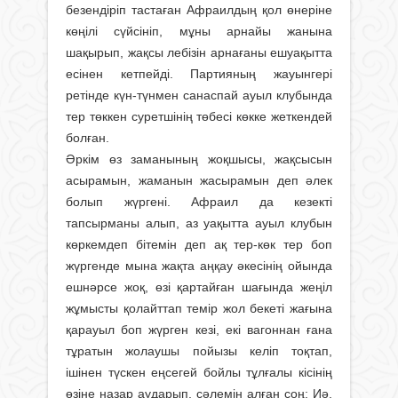
безендіріп тастаған Афраилдың қол өнеріне
көңілі сүйсініп, мұны арнайы жанына
шақырып, жақсы лебізін арнағаны ешуақытта
есінен кетпейді. Партияның жауынгері
ретінде күн-түнмен санаспай ауыл клубында
тер төккен суретшінің төбесі көкке жеткендей
болған.
Әркім өз заманының жоқшысы, жақ­сысын
асырамын, жаманын жасырамын деп әлек
болып жүргені. Афраил да кезекті
тапсырманы алып, аз уақытта ауыл клубын
көркемдеп бітемін деп ақ тер-көк тер боп
жүргенде мына жақта аңқау әкесінің ойында
ешнәрсе жоқ, өзі қартайған шағында жеңіл
жұмысты қолайттап темір жол бекеті жағына
қарауыл боп жүрген кезі, екі вагоннан ғана
тұратын жолаушы пойызы келіп тоқтап,
ішінен түскен еңсегей бойлы тұлғалы кісінің
өзіне назар аударып, сәлемін алған соң: Иә,