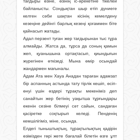
тағдыры өзіне, өзінің іс-әрекетіне тікелей
байланысты. Сон­дықтан шыр етіп дүниеге
келген сәби шақтан кісінің кемелдену
кезеңіне дейінгі барлық кезеңі қоғаммен біте
қайнасып жатады.
Адал перзент туған жер тағдырынан тыс тұра
алмайды. Жатса да, тұрса да соның қамын
жеп, қуанышына ортақтасып, қиындығын
жүрегінен өт­кізеді. Мына өмір осындай
жандармен мағыналы.
Адам Ата мен Хауа Анадан тараған адамзат
бір аспанның астында тату тірлік кешіп, өсіп-
өнуі үшін өздері тұрақты мекеніміз деп
санайтын жер бетінің уақытша тұрғындары
екенін сезіне білмеуі сәт сайын, сандаған
қасіретке соқтырып келеді. Пенденің
кемшілігіміз, міне, осында.
Елдегі тыныштықтың, тұрақты­лық­тың қадірін
өзімізден гөрі жете бағалай білетін өзге ұлт