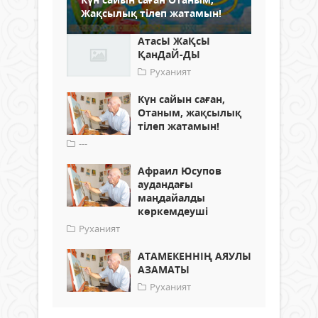
Жақсылық тілеп жатамын!
АтасЫ ЖаҚсЫ
ҚанДаЙ-ДЫ
Руханият
Күн сайын саған,
Отаным, жақсылық
тілеп жатамын!
---
Афраил Юсупов
аудандағы
маңдайалды
көркемдеуші
Руханият
АТАМЕКЕННІҢ АЯУЛЫ
АЗАМАТЫ
Руханият