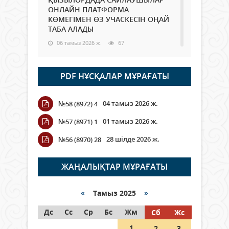
ОНЛАЙН ПЛАТФОРМА
КӨМЕГІМЕН ӨЗ УЧАСКЕСІН ОҢАЙ
ТАБА АЛАДЫ
06 тамыз 2026 ж.
67
Open Air: Қызылорда облысы
PDF НҰСҚАЛАР МҰРАҒАТЫ
полиция департаменті 20
мыңнан астам көрерменнің
қауіпсіздігін қамтамасыз етті
04 тамыз 2026 ж.
№58 (8972) 4
06 тамыз 2026 ж.
76
01 тамыз 2026 ж.
№57 (8971) 1
Wi-Fi ҚАБЫРҒА АРҚЫЛЫ ҚАЛАЙ
28 шілде 2026 ж.
№56 (8970) 28
ӨТЕДІ?
06 тамыз 2026 ж.
251
ЖАҢАЛЫҚТАР МҰРАҒАТЫ
Как могут проголосовать
граждане Казахстана,
«
Тамыз 2025
»
находящиеся за рубежом?
Дс
Сс
Ср
Бс
Жм
Сб
Жс
05 тамыз 2026 ж.
122
1
2
3