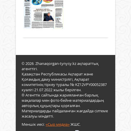
20
30 тамыз
соңғ
1949
жы
2025 ж.
кезд
жыл
927
уақы
29
...
0
пен
там
кеңіс
Толығырақ
бұрқ
жаң
ете
даму
қалғ
өрке
жой
заң
жар
орай
1991
2022
жыл
© 2026. Zhanaqorgan-tynysy.kz ақпараттық
жыл
дейі
агенттігі.
5
жалғ
Қазақстан Республикасы Ақпарат және
маус
Аба
Қоғамдық даму министрлігі, Ақпарат
атам
комитетінің тіркеу туралы № KZ12VPY00052387
қасі
куәлігі 21.07.2022 жылы берілген.
пен
® Агенттік сайтында жарияланған барлық
көз
мақалалар мен фото-бейне материалдардың
жас
авторлық құқықтары қорғалған.
тұн
Материалдарды пайдаланған жағдайда сілтеме
жасалуы міндетті.
келг
рас.
Меншік иесі:
«Сыр медиа»
ЖШС.
Биы