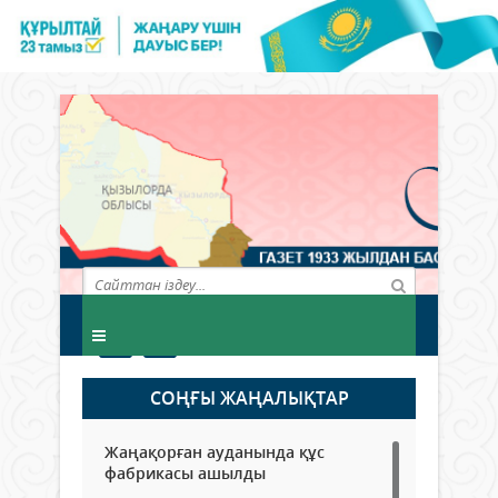
СОҢҒЫ ЖАҢАЛЫҚТАР
Жаңақорған ауданында құс
фабрикасы ашылды