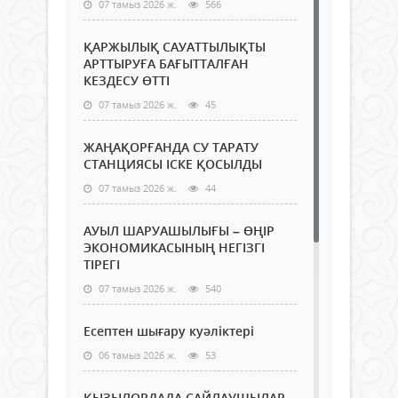
07 тамыз 2026 ж.
566
ҚАРЖЫЛЫҚ САУАТТЫЛЫҚТЫ
АРТТЫРУҒА БАҒЫТТАЛҒАН
КЕЗДЕСУ ӨТТІ
07 тамыз 2026 ж.
45
ЖАҢАҚОРҒАНДА СУ ТАРАТУ
СТАНЦИЯСЫ ІСКЕ ҚОСЫЛДЫ
07 тамыз 2026 ж.
44
АУЫЛ ШАРУАШЫЛЫҒЫ – ӨҢІР
ЭКОНОМИКАСЫНЫҢ НЕГІЗГІ
ТІРЕГІ
07 тамыз 2026 ж.
540
Есептен шығару куәліктері
06 тамыз 2026 ж.
53
ҚЫЗЫЛОРДАДА САЙЛАУШЫЛАР