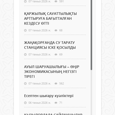
07 тамыз 2026 ж.
591
ҚАРЖЫЛЫҚ САУАТТЫЛЫҚТЫ
АРТТЫРУҒА БАҒЫТТАЛҒАН
КЕЗДЕСУ ӨТТІ
07 тамыз 2026 ж.
68
ЖАҢАҚОРҒАНДА СУ ТАРАТУ
СТАНЦИЯСЫ ІСКЕ ҚОСЫЛДЫ
07 тамыз 2026 ж.
69
АУЫЛ ШАРУАШЫЛЫҒЫ – ӨҢІР
ЭКОНОМИКАСЫНЫҢ НЕГІЗГІ
ТІРЕГІ
07 тамыз 2026 ж.
562
Есептен шығару куәліктері
06 тамыз 2026 ж.
71
ҚЫЗЫЛОРДАДА САЙЛАУШЫЛАР