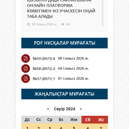
ОНЛАЙН ПЛАТФОРМА
КӨМЕГІМЕН ӨЗ УЧАСКЕСІН ОҢАЙ
ТАБА АЛАДЫ
06 тамыз 2026 ж.
84
Open Air: Қызылорда облысы
PDF НҰСҚАЛАР МҰРАҒАТЫ
полиция департаменті 20
мыңнан астам көрерменнің
қауіпсіздігін қамтамасыз етті
08 тамыз 2026 ж.
№59 (8973) 8
06 тамыз 2026 ж.
92
04 тамыз 2026 ж.
№58 (8972) 4
Wi-Fi ҚАБЫРҒА АРҚЫЛЫ ҚАЛАЙ
01 тамыз 2026 ж.
№57 (8971) 1
ӨТЕДІ?
06 тамыз 2026 ж.
261
ЖАҢАЛЫҚТАР МҰРАҒАТЫ
Как могут проголосовать
граждане Казахстана,
«
Сәуір 2024
»
находящиеся за рубежом?
Дс
Сс
Ср
Бс
Жм
Сб
Жс
05 тамыз 2026 ж.
142
1
2
3
4
5
6
7