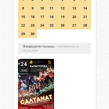
Шетелде жүрген Қазақстан
8
9
10
11
12
13
14
азаматтары қалай дауыс бере
алады?
15
16
17
18
19
20
21
05 тамыз 2026 ж.
152
22
23
24
25
26
27
28
29
30
Жаңақорған тынысы
» Материалы за
05.04.2024
«С
сы
елі
Құрм
Қыз
Жаңалықтар
обл
05 сәуір
тұрғ
2024 ж.
мен
403
0
қона
Толығырақ