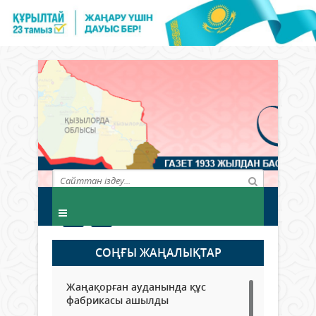
СОҢҒЫ ЖАҢАЛЫҚТАР
Жаңақорған ауданында құс
фабрикасы ашылды