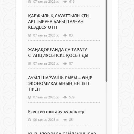
07 тамыз 2026 ж.
616
ҚАРЖЫЛЫҚ САУАТТЫЛЫҚТЫ
АРТТЫРУҒА БАҒЫТТАЛҒАН
КЕЗДЕСУ ӨТТІ
07 тамыз 2026 ж.
83
ЖАҢАҚОРҒАНДА СУ ТАРАТУ
СТАНЦИЯСЫ ІСКЕ ҚОСЫЛДЫ
07 тамыз 2026 ж.
87
АУЫЛ ШАРУАШЫЛЫҒЫ – ӨҢІР
ЭКОНОМИКАСЫНЫҢ НЕГІЗГІ
ТІРЕГІ
07 тамыз 2026 ж.
579
Есептен шығару куәліктері
06 тамыз 2026 ж.
85
ҚЫЗЫЛОРДАДА САЙЛАУШЫЛАР