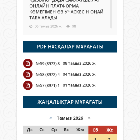
ОНЛАЙН ПЛАТФОРМА
КӨМЕГІМЕН ӨЗ УЧАСКЕСІН ОҢАЙ
ТАБА АЛАДЫ
06 тамыз 2026 ж.
98
Open Air: Қызылорда облысы
PDF НҰСҚАЛАР МҰРАҒАТЫ
полиция департаменті 20
мыңнан астам көрерменнің
қауіпсіздігін қамтамасыз етті
08 тамыз 2026 ж.
№59 (8973) 8
06 тамыз 2026 ж.
116
04 тамыз 2026 ж.
№58 (8972) 4
Wi-Fi ҚАБЫРҒА АРҚЫЛЫ ҚАЛАЙ
01 тамыз 2026 ж.
№57 (8971) 1
ӨТЕДІ?
06 тамыз 2026 ж.
276
ЖАҢАЛЫҚТАР МҰРАҒАТЫ
Как могут проголосовать
граждане Казахстана,
«
Тамыз 2026 »
находящиеся за рубежом?
Дс
Сс
Ср
Бс
Жм
Сб
Жс
05 тамыз 2026 ж.
157
1
2