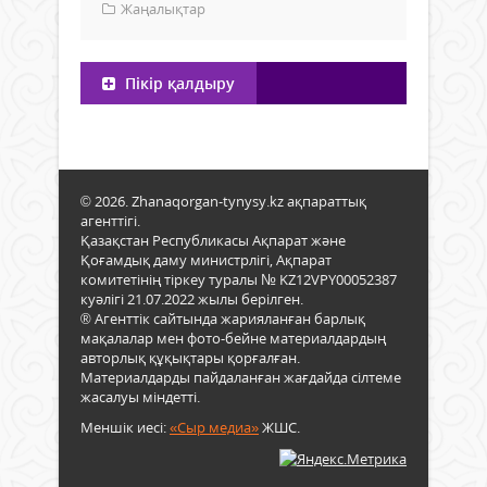
Жаңалықтар
Пікір қалдыру
© 2026. Zhanaqorgan-tynysy.kz ақпараттық
агенттігі.
Қазақстан Республикасы Ақпарат және
Қоғамдық даму министрлігі, Ақпарат
комитетінің тіркеу туралы № KZ12VPY00052387
куәлігі 21.07.2022 жылы берілген.
® Агенттік сайтында жарияланған барлық
мақалалар мен фото-бейне материалдардың
авторлық құқықтары қорғалған.
Материалдарды пайдаланған жағдайда сілтеме
жасалуы міндетті.
Меншік иесі:
«Сыр медиа»
ЖШС.