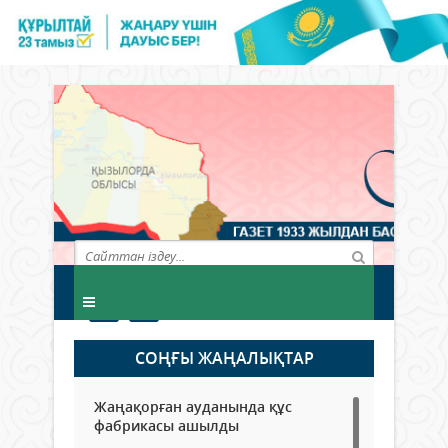
СОҢҒЫ ЖАҢАЛЫҚТАР
Жаңақорған ауданында құс
фабрикасы ашылды