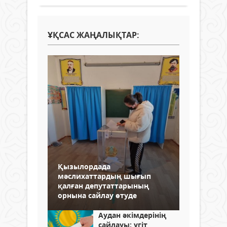
ҰҚСАС ЖАҢАЛЫҚТАР:
Қызылордада
мәслихаттардың шығып
қалған депутаттарының
орнына сайлау өтуде
Аудан әкімдерінің
сайлауы: үгіт