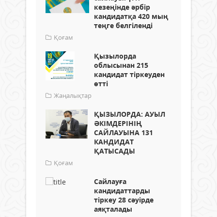
кезеңінде әрбір
кандидатқа 420 мың
теңге белгіленді
Қоғам
Қызылорда
облысынан 215
кандидат тіркеуден
өтті
Жаңалықтар
ҚЫЗЫЛОРДА: АУЫЛ
ӘКІМДЕРІНІҢ
САЙЛАУЫНА 131
КАНДИДАТ
ҚАТЫСАДЫ
Қоғам
Сайлауға
кандидаттарды
тіркеу 28 сәуірде
аяқталады