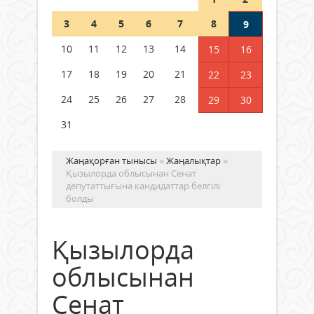
Шетелде жүрген Қазақстан
3
4
5
6
7
8
9
азаматтары қалай дауыс бере
алады?
10
11
12
13
14
15
16
05 тамыз 2026 ж.
168
17
18
19
20
21
22
23
24
25
26
27
28
29
30
31
Жаңақорған тынысы
»
Жаңалықтар
»
Қызылорда облысынан Сенат
депутаттығына кандидаттар белгілі
болды
Қызылорда
облысынан
Сенат