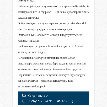
сайлау өтеді.
Сайлауды ұйымдастыру және өткізуге арналған Күнтізбелік
жоспарға сәйкес, 4 сәуір сағ: 18.00-де кандидаттарды тіркеу
уақыты аяқталды.
Әрбір кандидаттың құжаттарының талапқа сай сәйкестігі
тексеріліп, тіркеу қорытындысы айқындалды.
Осылайша ҚР Парламенті Сенатының депутаттығына 3
кандидат тіркелді.
Енді кандидаттар үшін үгіт кезеңі жүруде. Үгіт 24 сәуір
күнге дейін жалғасады.
Айта кетейік, Сайлау заңнамасына сәйкес Сенат
депутаттары жасырын дауыс беру арқылы жанама сайлау
құқығы негізінде сайланады. Жанама сайлау құқығы
Парламент Сенатының депутатын сайлауға дауыс беруге
тек сайлаушылар – мәслихат депутаттары ғана
қатысатынын білдіреді.
Жаңалықтар
05 сәуір 2024 ж.
452
0