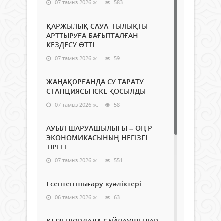
07 тамыз 2026 ж.
583
ҚАРЖЫЛЫҚ САУАТТЫЛЫҚТЫ
АРТТЫРУҒА БАҒЫТТАЛҒАН
КЕЗДЕСУ ӨТТІ
07 тамыз 2026 ж.
59
ЖАҢАҚОРҒАНДА СУ ТАРАТУ
СТАНЦИЯСЫ ІСКЕ ҚОСЫЛДЫ
07 тамыз 2026 ж.
58
АУЫЛ ШАРУАШЫЛЫҒЫ – ӨҢІР
ЭКОНОМИКАСЫНЫҢ НЕГІЗГІ
ТІРЕГІ
07 тамыз 2026 ж.
551
Есептен шығару куәліктері
06 тамыз 2026 ж.
63
ҚЫЗЫЛОРДАДА САЙЛАУШЫЛАР