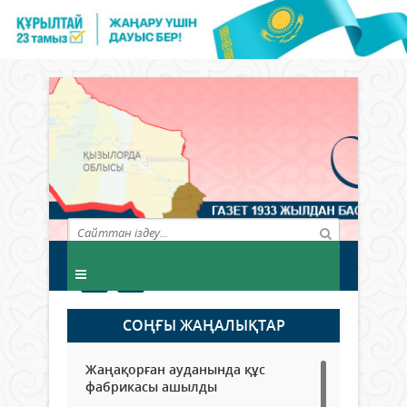
СОҢҒЫ ЖАҢАЛЫҚТАР
Жаңақорған ауданында құс
фабрикасы ашылды