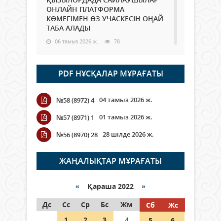
ОНЛАЙН ПЛАТФОРМА
КӨМЕГІМЕН ӨЗ УЧАСКЕСІН ОҢАЙ
ТАБА АЛАДЫ
06 тамыз 2026 ж.
78
Open Air: Қызылорда облысы
PDF НҰСҚАЛАР МҰРАҒАТЫ
полиция департаменті 20
мыңнан астам көрерменнің
қауіпсіздігін қамтамасыз етті
04 тамыз 2026 ж.
№58 (8972) 4
06 тамыз 2026 ж.
84
01 тамыз 2026 ж.
№57 (8971) 1
Wi-Fi ҚАБЫРҒА АРҚЫЛЫ ҚАЛАЙ
28 шілде 2026 ж.
№56 (8970) 28
ӨТЕДІ?
06 тамыз 2026 ж.
255
ЖАҢАЛЫҚТАР МҰРАҒАТЫ
Как могут проголосовать
граждане Казахстана,
«
Қараша 2022
»
находящиеся за рубежом?
Дс
Сс
Ср
Бс
Жм
Сб
Жс
05 тамыз 2026 ж.
134
1
2
3
4
5
6