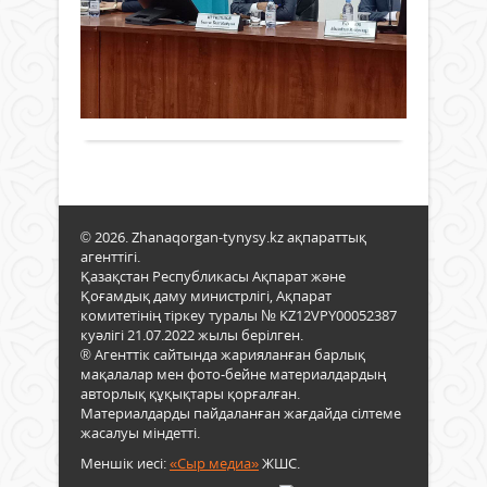
ке
әкім
азам
24
мен
өтт
қамқ
құқ
қараша
селе
әрек
мен
2022 ж.
реж
Жұм
жөні
бост
343
0
өңір
беру
жоқ
қорғ
әкім
Толығырақ
өз
емес
айр
қаты
қызм
екен.
маңы
ауд
ие.
мен
Ал
жар
заң
тұра
одан
емес
әрі
© 2026. Zhanaqorgan-tynysy.kz ақпараттық
төле
күше
агенттігі.
МӘМ
Қазақстан Республикасы Ақпарат және
мемл
жүйе
Қоғамдық даму министрлігі, Ақпарат
бас
«сақ
комитетінің тіркеу туралы № KZ12VPY00052387
Қасы
мәрт
куәлігі 21.07.2022 жылы берілген.
Жом
бол
® Агенттік сайтында жарияланған барлық
Тоқа
себе
мақалалар мен фото-бейне материалдардың
жар
бірі
авторлық құқықтары қорғалған.
түр
бол
Материалдарды пайдаланған жағдайда сілтеме
биы
жасалуы міндетті.
табы
жыл
Бұл
5
Меншік иесі:
«Сыр медиа»
ЖШС.
тура
қар