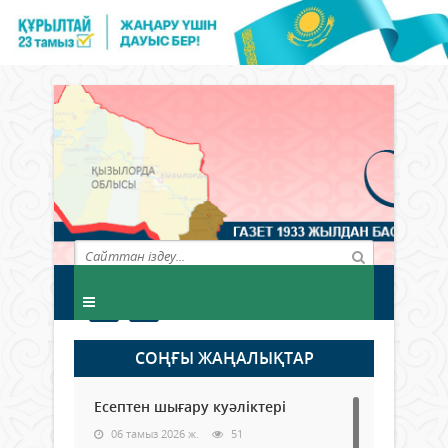
СОҢҒЫ ЖАҢАЛЫҚТАР
Есептен шығару куәліктері
06 тамыз 2026 ж.
51