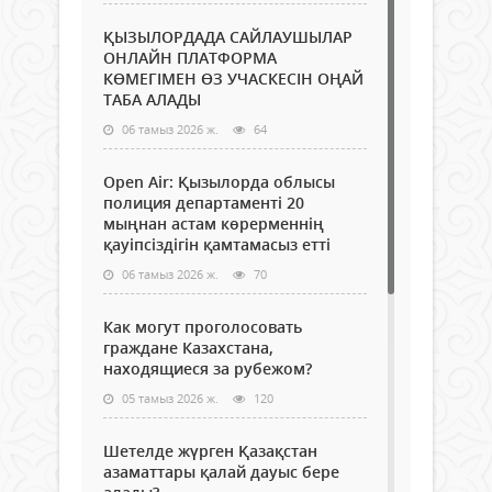
ҚЫЗЫЛОРДАДА САЙЛАУШЫЛАР
ОНЛАЙН ПЛАТФОРМА
КӨМЕГІМЕН ӨЗ УЧАСКЕСІН ОҢАЙ
ТАБА АЛАДЫ
06 тамыз 2026 ж.
64
Open Air: Қызылорда облысы
полиция департаменті 20
мыңнан астам көрерменнің
қауіпсіздігін қамтамасыз етті
06 тамыз 2026 ж.
70
Как могут проголосовать
граждане Казахстана,
находящиеся за рубежом?
05 тамыз 2026 ж.
120
Шетелде жүрген Қазақстан
азаматтары қалай дауыс бере