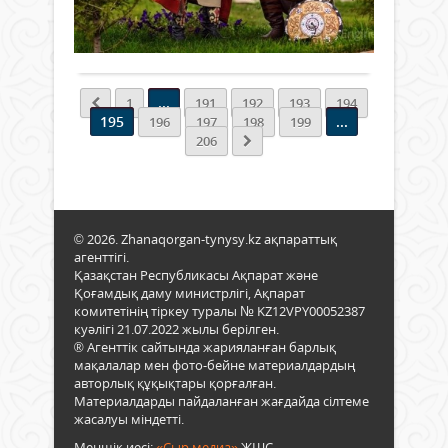
бiрлi
өте
қаз
0
ғұм
күнi
жақ
дауы
кіта
Толығырақ
қарс
оқыд
Қазы
қыт
Асса
Тала
биді
тілі
сесс
да
жас
жар
...
1
191
192
193
194
тауд
буын
көрді
195
...
196
197
198
199
жоғ
айтқ
206
білім
өсиет
алып
Түсі
ғал
тере
болс
ой
деп
бере
арма
© 2026. Zhanaqorgan-tynysy.kz ақпараттық
Аты
агенттігі.
жақ
Қазақстан Республикасы Ақпарат және
болс
Қоғамдық даму министрлігі, Ақпарат
Тірш
комитетінің тіркеу туралы № KZ12VPY00052387
мінг
куәлігі 21.07.2022 жылы берілген.
пыра
® Агенттік сайтында жарияланған барлық
Бала
мақалалар мен фото-бейне материалдардың
жақ
авторлық құқықтары қорғалған.
болс
Материалдарды пайдаланған жағдайда сілтеме
Жан
жасалуы міндетті.
тұрғ
Меншік иесі:
«Сыр медиа»
ЖШС.