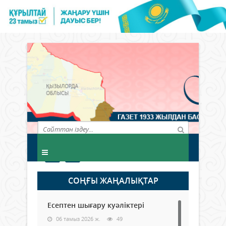
СОҢҒЫ ЖАҢАЛЫҚТАР
Есептен шығару куәліктері
06 тамыз 2026 ж.
49