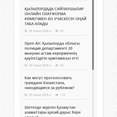
ҚЫЗЫЛОРДАДА САЙЛАУШЫЛАР
ОНЛАЙН ПЛАТФОРМА
КӨМЕГІМЕН ӨЗ УЧАСКЕСІН ОҢАЙ
ТАБА АЛАДЫ
06 тамыз 2026 ж.
62
Open Air: Қызылорда облысы
полиция департаменті 20
мыңнан астам көрерменнің
қауіпсіздігін қамтамасыз етті
06 тамыз 2026 ж.
65
Как могут проголосовать
граждане Казахстана,
находящиеся за рубежом?
05 тамыз 2026 ж.
118
Шетелде жүрген Қазақстан
азаматтары қалай дауыс бере