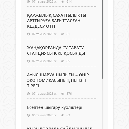
07 тамыз 2026 ж.
614
ҚАРЖЫЛЫҚ САУАТТЫЛЫҚТЫ
АРТТЫРУҒА БАҒЫТТАЛҒАН
КЕЗДЕСУ ӨТТІ
07 тамыз 2026 ж.
81
ЖАҢАҚОРҒАНДА СУ ТАРАТУ
СТАНЦИЯСЫ ІСКЕ ҚОСЫЛДЫ
07 тамыз 2026 ж.
85
АУЫЛ ШАРУАШЫЛЫҒЫ – ӨҢІР
ЭКОНОМИКАСЫНЫҢ НЕГІЗГІ
ТІРЕГІ
07 тамыз 2026 ж.
576
Есептен шығару куәліктері
06 тамыз 2026 ж.
83
ҚЫЗЫЛОРДАДА САЙЛАУШЫЛАР