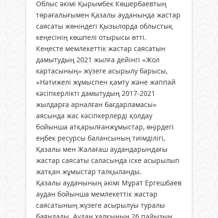
Облыс әкімі Қырымбек Көшербаевтың
төрағалығымен Қазалы ауданында жастар
саясаты жөніндегі Қызылорда облыстық
кеңесінің көшпелі отырысы өтті.
Кеңесте мемлекеттік жастар саясатын
дамытудың 2021 жылға дейінгі «Жол
картасының» жүзеге асырылу барысы,
«Нәтижелі жұмыспен қамту және жаппай
кәсіпкерлікті дамытудың 2017-2021
жылдарға арналған бағдарламасы»
аясында жас кәсіпкерлерді қолдау
бойынша атқарылғанжұмыстар, өңірдегі
еңбек ресурсы балансының тиімділігі,
Қазалы мен Жалағаш аудандарындағы
жастар саясаты саласында іске асырылып
жатқан жұмыстар талқыланды.
Қазалы ауданының әкімі Мұрат Ергешбаев
аудан бойынша мемлекеттік жастар
саясатының жүзеге асырылуы туралы
баяндады. Аудан халқының 26 пайызын