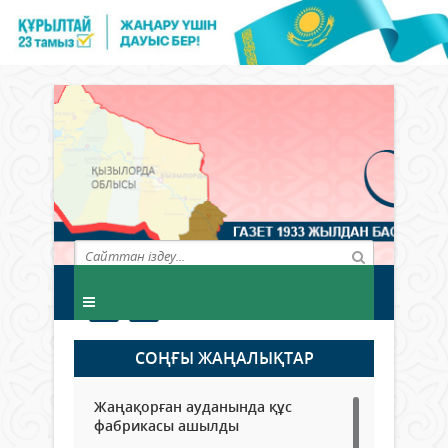
СОҢҒЫ ЖАҢАЛЫҚТАР
Жаңақорған ауданында құс
фабрикасы ашылды