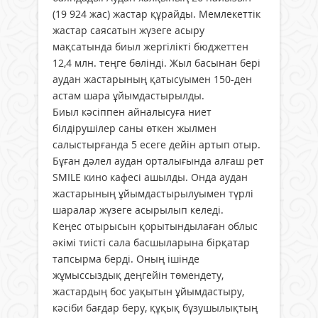
(19 924 жас) жастар құрайды. Мемлекеттік
жастар саясатын жүзеге асыру
мақсатында биыл жергілікті бюджеттен
12,4 млн. теңге бөлінді. Жыл басынан бері
аудан жастарының қатысуымен 150-ден
астам шара ұйымдастырылды.
Биыл кәсіппен айналысуға ниет
білдірушілер саны өткен жылмен
салыстырғанда 5 есеге дейін артып отыр.
Бұған дәлел аудан орталығында алғаш рет
SMILE кино кафесі ашылды. Онда аудан
жастарының ұйымдастырылуымен түрлі
шаралар жүзеге асырылып келеді.
Кеңес отырысын қорытындылаған облыс
әкімі тиісті сала басшыларына бірқатар
тапсырма берді. Оның ішінде
жұмыссыздық деңгейін төмендету,
жастардың бос уақытын ұйымдастыру,
кәсіби бағдар беру, құқық бұзушылықтың