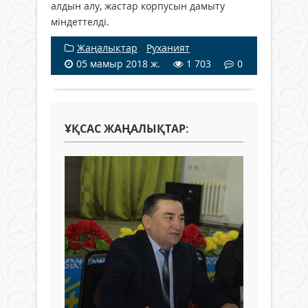
алдын алу, жастар корпусын дамыту
міндеттелді.
Жаңалықтар
/
Руханият
05 мамыр 2018 ж.
1 703
0
ҰҚСАС ЖАҢАЛЫҚТАР: