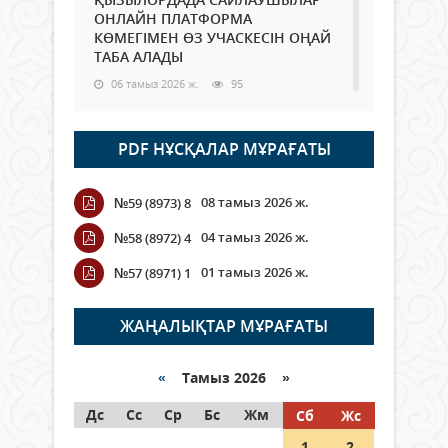
ОНЛАЙН ПЛАТФОРМА
КӨМЕГІМЕН ӨЗ УЧАСКЕСІН ОҢАЙ
ТАБА АЛАДЫ
06 тамыз 2026 ж.
95
Open Air: Қызылорда облысы
PDF НҰСҚАЛАР МҰРАҒАТЫ
полиция департаменті 20
мыңнан астам көрерменнің
қауіпсіздігін қамтамасыз етті
08 тамыз 2026 ж.
№59 (8973) 8
06 тамыз 2026 ж.
114
04 тамыз 2026 ж.
№58 (8972) 4
Wi-Fi ҚАБЫРҒА АРҚЫЛЫ ҚАЛАЙ
01 тамыз 2026 ж.
№57 (8971) 1
ӨТЕДІ?
06 тамыз 2026 ж.
273
ЖАҢАЛЫҚТАР МҰРАҒАТЫ
Как могут проголосовать
граждане Казахстана,
«
Тамыз 2026 »
находящиеся за рубежом?
Дс
Сс
Ср
Бс
Жм
Сб
Жс
05 тамыз 2026 ж.
154
1
2