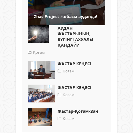
Zhas Project жобасы ауданда!
АУДАН
ЖАСТАРЫНЫҢ
БҮГІНГІ АХУАЛЫ
ҚАНДАЙ?
Қоғам
ЖАСТАР КЕҢЕСІ
Қоғам
ЖАСТАР КЕҢЕСІ
Қоғам
Жастар-Қоғам-Заң
Қоғам