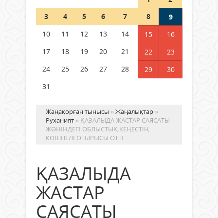
Шетелде жүрген Қазақстан
3
4
5
6
7
8
9
азаматтары қалай дауыс бере
алады?
10
11
12
13
14
15
16
05 тамыз 2026 ж.
164
17
18
19
20
21
22
23
24
25
26
27
28
29
30
31
Жаңақорған тынысы
»
Жаңалықтар
»
Руханият
» ҚАЗАЛЫДА ЖАСТАР САЯСАТЫ
ЖӨНІНДЕГІ ОБЛЫСТЫҚ КЕҢЕСТІҢ
КӨШПЕЛІ ОТЫРЫСЫ ӨТТІ
ҚАЗАЛЫДА
ЖАСТАР
САЯСАТЫ