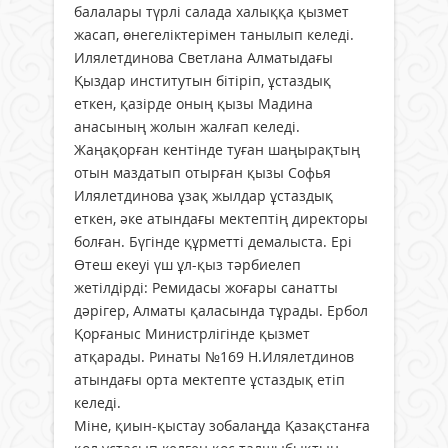
балалары түрлі салада халыққа қызмет
жасап, өнегеліктерімен танылып келеді.
Илялетдинова Светлана Алматыдағы
Қыздар институтын бітіріп, ұстаздық
еткен, қазірде оның қызы Мадина
анасының жолын жалғап келеді.
Жаңақорған кентінде туған шаңырақтың
отын маздатып отырған қызы Софья
Илялетдинова ұзақ жылдар ұстаздық
еткен, әке атындағы мектептің директоры
болған. Бүгінде құрметті демалыста. Ері
Өтеш екеуі үш ұл-қыз тәрбиелеп
жетілдірді: Ремидасы жоғары санатты
дәрігер, Алматы қаласында тұрады. Ербол
Қорғаныс Министрлігінде қызмет
атқарады. Ринаты №169 Н.Илялетдинов
атындағы орта мектепте ұстаздық етіп
келеді.
Міне, қиын-қыстау зобалаңда Қазақстанға