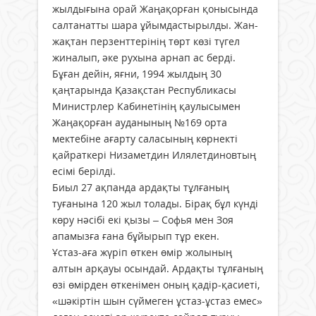
жылдығына орай Жаңақорған қонысында
салтанатты шара ұйымдастырылды. Жан-
жақтан перзенттерінің төрт көзі түгел
жиналып, әке рухына арнап ас берді.
Бұған дейін, яғни, 1994 жылдың 30
қаңтарында Қазақстан Республикасы
Министрлер Кабинетінің қаулысымен
Жаңақорған ауданының №169 орта
мектебіне ағарту саласының көрнекті
қайраткері Низаметдин Илялетдиновтың
есімі берілді.
Биыл 27 ақпанда ардақты тұлғаның
туғанына 120 жыл толады. Бірақ бұл күнді
көру нәсібі екі қызы – Софья мен Зоя
апамызға ғана бұйырып тұр екен.
Ұстаз-аға жүріп өткен өмір жолының
алтын арқауы осындай. Ардақты тұлғаның
өзі өмірден өткенімен оның қадір-қасиеті,
«шәкіртін шын сүймеген ұстаз-ұстаз емес»