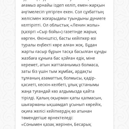
ағамыз арнайы іздеп келіп, емен-жарқын
әңгімелесіп үлгірген екен. Сол сұхбаттың
желісімен жоғарыдағы туындыны дүниеге
келтіріпті. Ол облыстық «Ленин жолы»
(қазіргі «Сыр бойы») газетінде жарық
көрген. Өкініштісі, басты кейіпкер өзі
туралы еңбекті көре алған жоқ. Бұдан
жарты ғасыр бұрын тасқа басылған құнды
жазбаға құныға бас қойған едік, міне
керемет, атын жаттағанымыз болмаса,
заты біз үшін тым жұмбақ, ардақты
тұлғаның азаматтық болмысы, қадір-
қасиеті, кескін-келбеті, ұлық ұстанымы
жаңа туғандай көз алдымызда қайта
тірілді. Қалың оқырман қапы қалмасын,
шығарманы ықшамдап ұсынып көрейік,
оқиға желісі кейіпкердің өз атынан
төмендегіше өрнектеледі:
«Сонымен қазақ жерінен, Бесарық