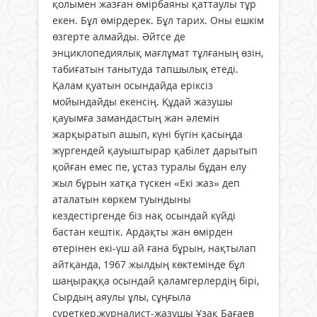
қолымен жазған өмірбаяны қаттаулы тұр
екен. Бұл өмірдерек. Бұл тарих. Оны ешкім
өзгерте алмайды. Әйтсе де
энциклопедиялық мағлұмат тұлғаның өзін,
табиғатын танытуда тапшылық етеді.
Қалам қуатын осындайда еріксіз
мойындайды екенсің. Құдай жазушы
қауымға замандастың жан әлемін
жарқыратып ашып, күні бүгін қасыңда
жүргендей қауыштырар қабілет дарытып
қойған емес пе, ұстаз туралы бұдан елу
жыл бұрын хатқа түскен «Екі жаз» деп
аталатын көркем туындыны
кездестіргенде біз нақ осындай күйді
бастан кештік. Ардақты жан өмірден
өтерінен екі-үш ай ғана бұрын, нақтылап
айтқанда, 1967 жылдың көктемінде бұл
шаңыраққа осындай қаламгерлердің бірі,
Сырдың аяулы ұлы, сұңғыла
суреткер,журналист-жазушы Ұзақ Бағаев