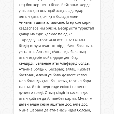
кең боп көрінетін бізге. Бейтаныс жерде
ұшырасқан осындай жақсы адамдар
алтын қазық сияқты болады екен.
Айналып шыға алмайсың. Егер сол қария
кездеспесе кім білсін. Бесарықта тұрақтап
қалар ма едік, қалмас па едік?
...Арада үш-төрт жыл өтті. 1929 жылы
біздің отауға қуаныш кірді. Ғаян босанып,
ұл тапты. Алтекең «Алғашқы баланың
атын өздерің қойыңдар» деп бізді
көндірді. Баланың аты Альфарид болды.
Ата-ана болдық. Бесарық, алғаш қызмет
бастаған, алғаш ұл бала дүниеге келген
жер боғандықтан ба, ыстық тартып бара
жатты. Өстіп жүргенде екінші нәресте
дүниеге келді. Оның кіндігін кескен де,
атын қойған да Алтынбек қария. Мұғалім
деген елдің көзін ашатын дос, елге дос,
мына шарана да ата-анасындай болсын,