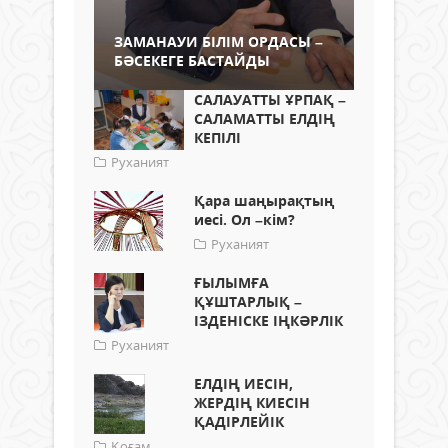
ЗАМАНАУИ БІЛІМ ОРДАСЫ –
БӘСЕКЕГЕ БАСТАЙДЫ
САЛАУАТТЫ ҰРПАҚ –
САЛАМАТТЫ ЕЛДІҢ
КЕПІЛІ
Руханият
Қара шаңырақтың
иесі. Ол –кім?
Руханият
ҒЫЛЫМҒА
ҚҰШТАРЛЫҚ –
ІЗДЕНІСКЕ ІҢКӘРЛІК
Руханият
ЕЛДІҢ ИЕСІН,
ЖЕРДІҢ КИЕСІН
ҚАДІРЛЕЙІК
Қоғам