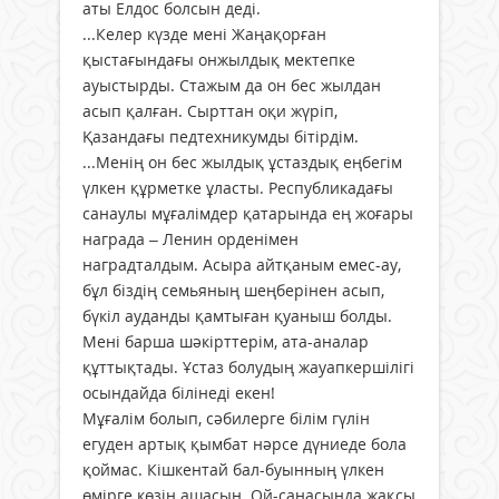
аты Елдос болсын деді.
...Келер күзде мені Жаңақорған
қыстағындағы онжылдық мектепке
ауыстырды. Стажым да он бес жылдан
асып қалған. Сырттан оқи жүріп,
Қазандағы педтехникумды бітірдім.
...Менің он бес жылдық ұстаздық еңбегім
үлкен құрметке ұласты. Республикадағы
санаулы мұғалімдер қатарында ең жоғары
награда – Ленин орденімен
наградталдым. Асыра айтқаным емес-ау,
бұл біздің семьяның шеңберінен асып,
бүкіл ауданды қамтыған қуаныш болды.
Мені барша шәкірттерім, ата-аналар
құттықтады. Ұстаз болудың жауапкершілігі
осындайда білінеді екен!
Мұғалім болып, сәбилерге білім гүлін
егуден артық қымбат нәрсе дүниеде бола
қоймас. Кішкентай бал-буынның үлкен
өмірге көзін ашасың. Ой-санасында жақсы