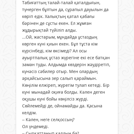
Табиғаттың талай-талай қаталдығын,
түнерген бұлтын да, сұрапыл дауылын да
көріп едік. Халықтың қатал қабағы
бәрінен де сұсты екен. Ел жұмған
жұдырықтай түйіліп алды.
...Ой, жастарым, мұндайда ұстаз­дың
көрген күні қиын екен. Бұл тұста кім
күрсінбеді, кім өксімеді? Ал осы
ауыртпалық ұстаз жүрегіне екі есе батқан
заман туды. Алдымда көздерін жәудіретіп,
күнәсіз сәбилер отыр. Мен олардың
әрқайсысына зер салып қараймын.
Көңілім елжіреп, жүрегім тулап кетеді. Бір
күні мынадай оқиға болды. Кәлен деген
оқушы күні бойы көңілсіз жүрді.
Сөйлемейді де, ойнамайды да. Қасына
келдім.
– Кәлен, неге селқоссың?
Ол үндемеді.
– Сырқаттанып қалдың ба?