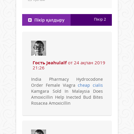
Пікір
2
Пікір қалдыру
Гость Jeahulalf
от 24 ақпан 2019
21:26
India Pharmacy Hydrocodone
Order Female Viagra
cheap cialis
Kamgara Sold In Malaysia Does
Amoxicillin Help Inected Bud Bites
Rosacea Amoxicillin