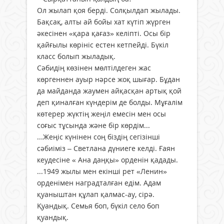
Ол жылап қоя берді. Солқылдап жылады.
Бақсақ, алты ай бойы хат күтіп жүрген
әкесінен «қара қағаз» келіпті. Осы бір
қайғылы көрініс естен кетпейді. Бүкіл
класс болып жыладық.
Сәбидің көзінен мөлтілдеген жас
көргеннен ауыр нәрсе жоқ шығар. Бұдан
да майданда жаумен айқасқан артық қой
деп қиналған күндерім де болды. Мұғалім
көтерер жүктің жеңіл емесін мен осы
соғыс тұсында және бір көрдім...
...Жеңіс күнінен соң біздің сегізінші
сәбиіміз – Светлана дүниеге келді. Ғаян
кеудесіне « Ана даңқы» орденін қадады.
...1949 жылы мен екінші рет «Ленин»
орденімен наградталған едім. Адам
қуаныштан құлап қалмас-ау, сірә.
Қуандық. Семья боп, бүкіл село боп
қуандық.