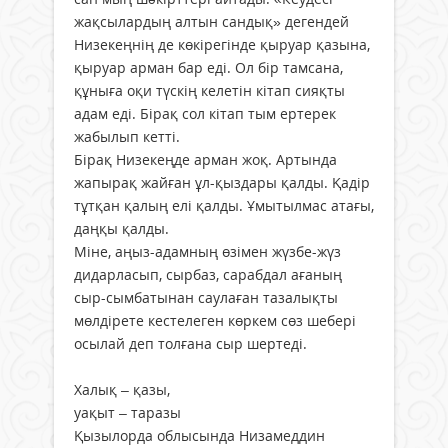
жақсылардың алтын сандық» дегендей
Низекеңнің де көкірегінде қыруар қазына,
қыруар арман бар еді. Ол бір тамсана,
құныға оқи түскің келетін кітап сияқты
адам еді. Бірақ сол кітап тым ертерек
жабылып кетті.
Бірақ Низекеңде арман жоқ. Артында
жапырақ жайған ұл-қыздары қалды. Қадір
тұтқан қалың елі қалды. Ұмытылмас атағы,
даңқы қалды.
Міне, аңыз-адамның өзімен жүзбе-жүз
дидарласып, сырбаз, сарабдал ағаның
сыр-сымбатынан саулаған тазалықты
мөлдірете кестелеген көркем сөз шебері
осылай деп толғана сыр шертеді.
Халық – қазы,
уақыт – таразы
Қызылорда облысында Низамеддин