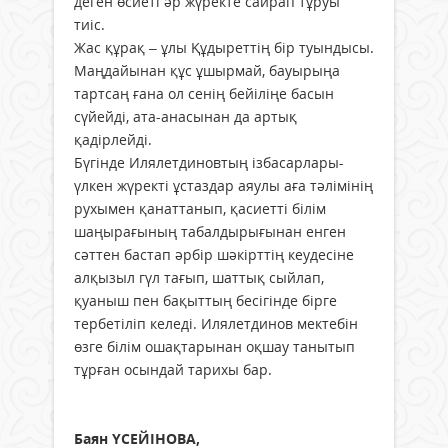
деген өсиеті әр жүректе сайрап тұруы
тиіс.
Жас құрақ – ұлы Құдыреттің бір туындысы.
Маңдайынан құс ұшырмай, бауырыңа
тартсаң ғана ол сенің бейіліңе басын
сүйейді, ата-анасынан да артық
қадірлейді.
Бүгінде Илялетдиновтың ізбасарлары-
үлкен жүректі ұстаздар аяулы аға тәлімінің
рухымен қанаттанып, қасиетті білім
шаңырағының табалдырығынан енген
сәттен бастап әрбір шәкірттің кеудесіне
алқызыл гүл тағып, шаттық сыйлап,
қуаныш пен бақыттың бесігінде бірге
тербетіліп келеді. Илялетдинов мектебін
өзге білім ошақтарынан оқшау танытып
тұрған осындай тарихы бар.
Баян ҮСЕЙІНОВА,