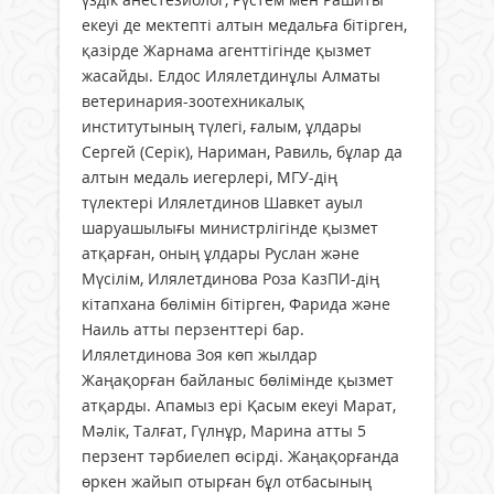
екеуі де мектепті алтын медальға бітірген,
қазірде Жарнама агенттігінде қызмет
жасайды. Елдос Илялетдинұлы Алматы
ветеринария-зоотехникалық
институтының түлегі, ғалым, ұлдары
Сергей (Серік), Нариман, Равиль, бұлар да
алтын медаль иегерлері, МГУ-дің
түлектері Илялетдинов Шавкет ауыл
шаруашылығы министрлігінде қызмет
атқарған, оның ұлдары Руслан және
Мүсілім, Илялетдинова Роза КазПИ-дің
кітапхана бөлімін бітірген, Фарида және
Наиль атты перзенттері бар.
Илялетдинова Зоя көп жылдар
Жаңақорған байланыс бөлімінде қызмет
атқарды. Апамыз ері Қасым екеуі Марат,
Мәлік, Талғат, Гүлнұр, Марина атты 5
перзент тәрбиелеп өсірді. Жаңақорғанда
өркен жайып отырған бұл отбасының