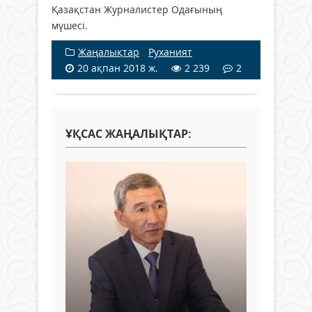
Қазақстан Журналистер Одағының
мүшесі.
Жаңалықтар
/
Руханият
20 ақпан 2018 ж.
2 239
2
ҰҚСАС ЖАҢАЛЫҚТАР: