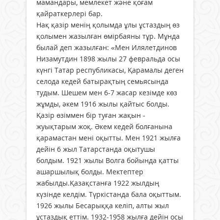
мамандары, мемлекет және қоғам
қайраткерлері бар.
Нақ қазір менің қолымда ұлы ұстаздың өз
қолымен жазылған өмірбаяны тұр. Мұнда
былай деп жазылған: «Мен Илялетдинов
Низамутдин 1898 жылы 27 февральда осы
күнгі Татар республикасы, Қарамалы деген
селода кедей батырақтың семьясында
тудым. Шешем мен 6-7 жасар кезімде көз
жұмды, әкем 1916 жылы қайтыс болды.
Қазір өзіммен бір туған жақын -
жуықтарым жоқ. Әкем кедей болғанына
қарамастан мені оқытты. Мен 1921 жылға
дейін 6 жыл Татарстанда оқытушы
болдым. 1921 жылы Волга бойында қатты
ашаршылық болды. Мектептер
жабылды.Қазақстанға 1922 жылдың
күзінде келдім. Түркістанда бала оқыттым.
1926 жылы Бесарыққа келіп, алты жыл
ұстаздық еттім. 1932-1958 жылға дейін осы