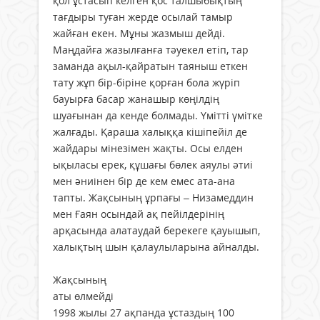
қол ұстасып келген қос талшыбықтың
тағдыры туған жерде осылай тамыр
жайған екен. Мұны жазмыш дейді.
Маңдайға жазылғанға тәуекел етіп, тар
заманда ақыл-қайратын таяныш еткен
тату жұп бір-біріне қорған бола жүріп
бауырға басар жанашыр көңілдің
шуағынан да кенде болмады. Үмітті үмітке
жалғады. Қараша халыққа кішіпейіл де
жайдары мінезімен жақты. Осы елден
ықыласы ерек, құшағы бөлек аяулы әтиі
мен әниінен бір де кем емес ата-ана
тапты. Жақсының ұрпағы – Низамеддин
мен Ғаян осындай ақ пейілдерінің
арқасында алатаудай берекеге қауышып,
халықтың шын қалаулыларына айналды.
Жақсының
аты өлмейді
1998 жылы 27 ақпанда ұстаздың 100