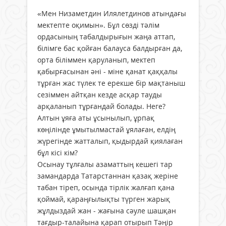
«Мен Низаметдин Илялетдинов атындағы
мектепте оқимын». Бұл сөзді тәлім
ордасының табалдырығын жаңа аттап,
білімге бас қойған балауса балдырған да,
орта біліммен қаруланып, мектеп
қабырғасынан әні - міне қанат қаққалы
тұрған жас түлек те ерекше бір мақтаныш
сезіммен айтқан кезде асқар тауды
арқаланып тұрғандай болады. Неге?
Алтын ұяға аты ұсынылып, ұрпақ
көңілінде ұмытылмастай ұялаған, елдің
жүрегінде жатталып, қыдырдай қиялаған
бұл кісі кім?
Осынау тұлғалы азаматтың кешегі тар
замандарда Татарстаннан қазақ жеріне
табан тіреп, осында тірлік жалғап қана
қоймай, қараңғылықты түрген жарық
жұлдыздай жан - жағына сәуле шашқан
тағдыр-талайына қарап отырып Тәңір