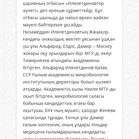
қарияның отбасын «Илялетдиновтер
әулеті» деп ерекше құрметтейді. Бұл
отбасы шыныда да нағыз өркен жайған
мәуелі бәйтерекке ұқсайды.
Низамеддин Илялетдиновтың Жаңақор­
ған­дағы онжылдық мектеп ұясынан ұшқан
үш ұлы Альфарид, Елдос, Дамир – Мәскеу
жоғары оқу орындарын-бірі МГУ-ді, екеуі
Тимириязев атындағы академияны
бітірген. Альфарид Илялетдинов Қазақ
ССР Ғылым академиясы микробиология
институтының директоры болып қызмет
атқарды. Академиктің қызы Наиля МТУ-ды
оқып бітірген, микробиология саласы
бойынша кандидаттық атағы бар
оқытушы, БҰҰ-ның мүшесі, қазірде Женева
қаласында тұрады. Екінші ұлы Дамир
ғалым-зоотехник, оның ұлдары Ильдар
медицина ғылымдарының кандидаты,
үздік анестезиолог, Рүстем мен Рашиты