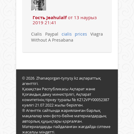
Гость Jeahulalf
от 13 наурыз
2019 21:41
Cialis Paypal
cialis prices
Viagra
Without A Presabana
© 2026. Zhanaqorgan-tynysy.kz ақпараттық
агенттігі.
Қазақстан Республикасы Ақпарат және
Қоғамдық даму министрлігі, Ақпарат
комитетінің тіркеу туралы № KZ12VPY00052387
куәлігі 21.07.2022 жылы берілген.
® Агенттік сайтында жарияланған барлық
мақалалар мен фото-бейне материалдардың
авторлық құқықтары қорғалған.
Материалдарды пайдаланған жағдайда сілтеме
жасалуы міндетті.