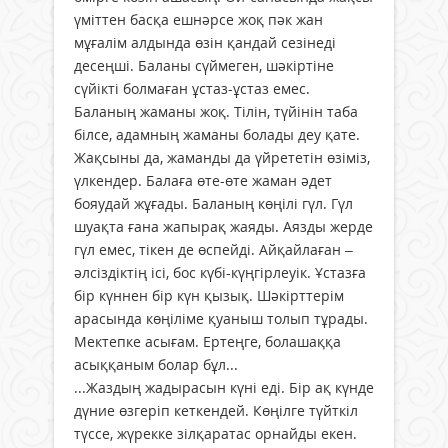
үміттен басқа ешнәрсе жоқ пәк жан
мұғалім алдында өзін қандай сезінеді
десеңші. Баланы сүймеген, шәкіртіне
сүйікті болмаған ұстаз-ұстаз емес.
Баланың жаманы жоқ. Тілін, түйінін таба
білсе, адамның жаманы болады деу қате.
Жақсыны да, жаманды да үйрететін өзіміз,
үлкендер. Балаға өте-өте жаман әдет
бояудай жұғады. Баланың көңілі гүл. Гүл
шуақта ғана жапырақ жаяды. Аязды жерде
гүл емес, тікен де өспейді. Айқайлаған –
әлсіздіктің ісі, бос күбі-күңгірлеуік. Ұстазға
бір күннен бір күн қызық. Шәкірттерім
арасында көңіліме қуаныш толып тұрады.
Мектепке асығам. Ертеңге, болашаққа
асыққаным болар бұл...
...Жаздың жадырасын күні еді. Бір ақ күнде
дүние өзгеріп кеткендей. Көңілге түйткіл
түссе, жүрекке зілқаратас орнайды екен.