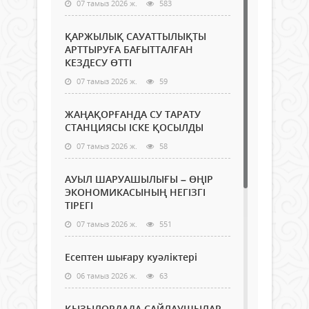
07 тамыз 2026 ж.
583
ҚАРЖЫЛЫҚ САУАТТЫЛЫҚТЫ
АРТТЫРУҒА БАҒЫТТАЛҒАН
КЕЗДЕСУ ӨТТІ
07 тамыз 2026 ж.
59
ЖАҢАҚОРҒАНДА СУ ТАРАТУ
СТАНЦИЯСЫ ІСКЕ ҚОСЫЛДЫ
07 тамыз 2026 ж.
58
АУЫЛ ШАРУАШЫЛЫҒЫ – ӨҢІР
ЭКОНОМИКАСЫНЫҢ НЕГІЗГІ
ТІРЕГІ
07 тамыз 2026 ж.
551
Есептен шығару куәліктері
06 тамыз 2026 ж.
63
ҚЫЗЫЛОРДАДА САЙЛАУШЫЛАР