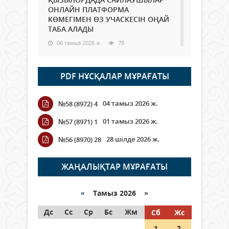
ОНЛАЙН ПЛАТФОРМА
КӨМЕГІМЕН ӨЗ УЧАСКЕСІН ОҢАЙ
ТАБА АЛАДЫ
06 тамыз 2026 ж.
78
Open Air: Қызылорда облысы
PDF НҰСҚАЛАР МҰРАҒАТЫ
полиция департаменті 20
мыңнан астам көрерменнің
қауіпсіздігін қамтамасыз етті
04 тамыз 2026 ж.
№58 (8972) 4
06 тамыз 2026 ж.
84
01 тамыз 2026 ж.
№57 (8971) 1
Wi-Fi ҚАБЫРҒА АРҚЫЛЫ ҚАЛАЙ
28 шілде 2026 ж.
№56 (8970) 28
ӨТЕДІ?
06 тамыз 2026 ж.
255
ЖАҢАЛЫҚТАР МҰРАҒАТЫ
Как могут проголосовать
граждане Казахстана,
«
Тамыз 2026 »
находящиеся за рубежом?
Дс
Сс
Ср
Бс
Жм
Сб
Жс
05 тамыз 2026 ж.
134
1
2