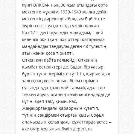
күнгі ВЛКСМ- ның 30 жыл атындағы орта
мектепте мұғалім, 1939-1949 жылға дейін
мектептің директоры болдым.Еңбек ете
жүріп соғыс уақытында үзіліп қалған
КазПИ – дегі оқуымды жалғадым, – дей
келе өзі оқытқан шәкірттері қатарында
маңдайалды таңдаулы деген 48 түлектің
аты -жөнін қоса тіркепті.
Өткен күн қайта келмейді. Өткеннің
қымбат естеліктері де. Бұдан бір ғасыр
бұрын туған жерімізге ту тігіп, қырық жыл
халықтың көзін ашып, білім нәрімен
сусындатуда қажымай-талмай, адал тер
төккен аяу­­лы ағаның көзін көргендерді де
бүгін іздеп табу қиын. Рас,
Жаңақорғандағы қараорнын күзетіп,
түтінін сөндірмей отырған қызы Софья
апамыздың қолындағы құжаттарда ұстаз –
әке өмір жолының бүкіл дерегі, өз