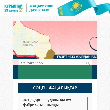
СОҢҒЫ ЖАҢАЛЫҚТАР
Жаңақорған ауданында құс
фабрикасы ашылды