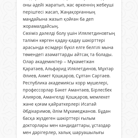
оны әдейі жаратып, жас өркеннің жебеуші
періштесі жасап, Жаңақорғанның
маңдайына жазып қойған ба деп
жорамалдайсың.
Сөзіміз дәлелді болу үшін Илялетдиновтың
тәлімін көрген қадау-қадау шәкірттері
арасында есімдері бүкіл елге белгілі мына
төмендегі азаматтарды айтсақ та болады.
Олар академиктер – Мұхаметжан
Қаратаев, Альфарид Илялетдинов, Мұхтар
Әлиев, Ахмет Қошқаров, Сұлтан Сартаев.
Республика академиясы корр мүшелері,
профессорлар Бәкет Амантаев, Бірлесбек
Алияров, Амангелді Қошқаров, мемлекет
және қоғам қайраткерлері Исатай
Әбдікаримов, Әлім Мұхамеджанов. Бұдан
басқа жүздеген шәкірттері ғылым
докторлары мен кандидаттары, ұстаздар
мен дәрігерлер, халық шаруашылығы