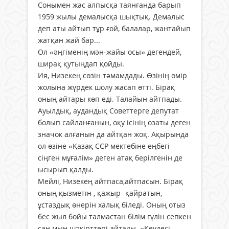
Сонымен жас алпысқа таянғанда барып
1959 жылы демалысқа шықтық. Демалыс
деп аты айтып тұр ғой, балалар, жантайып
жатқан жай бар...
Ол «әңгіменің мән-жайы осы» дегендей,
ширақ қутыңдап қойды.
Ия, Низекең сөзін тәмамдады. Өзінің өмір
жолына жүрдек шолу жасап өтті. Бірақ
оның айтары көп еді. Талайын айтпады.
Ауылдық, аудандық Советтерге депутат
болып сайланғанын, оқу ісінің озаты деген
значок алғанын да айтқан жоқ. Ақырында
ол өзіне «Қазақ ССР мектебіне еңбегі
сіңген мұғалім» деген атақ берілгенін де
ысырып қалды.
Мейлі, Низекең айтпаса,айтпасын. Бірақ
оның қызметін , қажыр- қайратын,
ұстаздық өнерін халық біледі. Оның отыз
бес жыл бойы талмастан білім гүлін сепкен
сан мың шәкірттері айтады. «Кеудесі