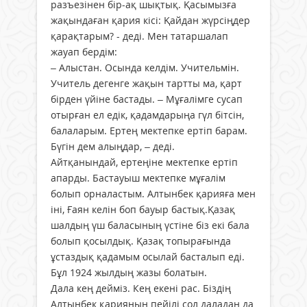
разъезінен бір-ақ шықтық. Қасымызға
жақындаған қария кісі: Қайдан жүрсіңдер
қарақтарым? - деді. Мен татаршалап
жауап бердім:
– Алыстан. Осында келдім. Учительмін.
Учитель дегенге жақын тартты ма, қарт
бірден үйіне бастады. – Мұғалімге сусап
отырған ел едік, қадамдарыңа гүл бітсін,
балаларым. Ертең мектепке ертіп барам.
Бүгін дем алыңдар, – деді.
Айтқанындай, ертеңіне мектепке ертіп
апарды. Бастауыш мектепке мұғалім
болып орналастым. Алтынбек қарияға мен
іні, Ғаян келін боп бауыр бастық.Қазақ
шалдың үш баласының үстіне біз екі бала
болып қосылдық. Қазақ топырағында
ұстаздық қадамым осылай басталып еді.
Бұл 1924 жылдың жазы болатын.
Дала кең дейміз. Кең екені рас. Біздің
Алтынбек қарияның пейілі сол даладан да