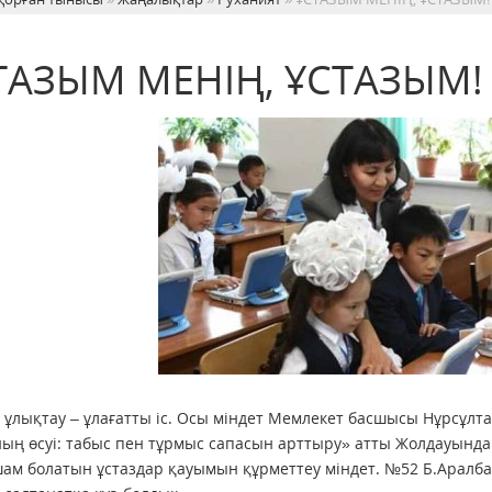
ТАЗЫМ МЕНІҢ, ҰСТАЗЫМ!
 ұлықтау – ұлағатты іс. Осы міндет Мемлекет басшысы Нұрсұл
ың өсуі: табыс пен тұрмыс сапасын арттыру» атты Жолдауында 
ам болатын ұстаздар қауымын құрметтеу міндет. №52 Б.Аралба