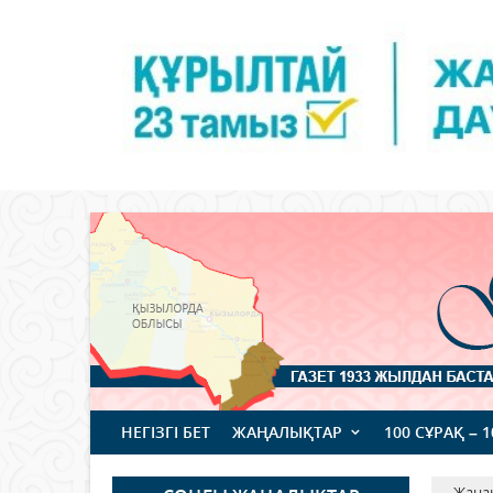
НЕГІЗГІ БЕТ
ЖАҢАЛЫҚТАР
100 СҰРАҚ – 
Жаңа