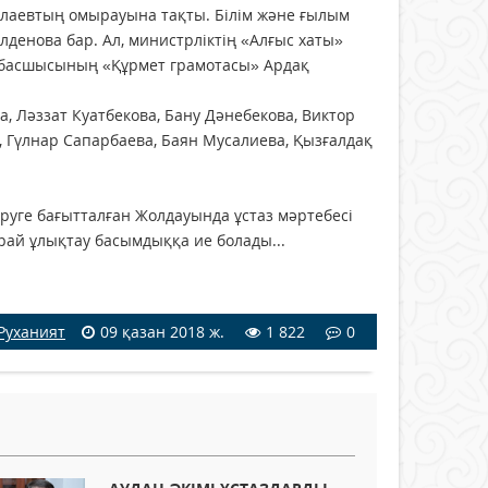
лаевтың омырауына тақты. Білім және ғылым
денова бар. Ал, министрліктің «Алғыс хаты»
 басшысының «Құрмет грамотасы» Ардақ
, Ләззат Куатбекова, Бану Дәнебекова, Виктор
 Гүлнар Сапарбаева, Баян Мусалиева, Қызғалдақ
руге бағытталған Жолдауында ұстаз мәртебесі
арай ұлықтау басымдыққа ие болады...
Руханият
09 қазан 2018 ж.
1 822
0