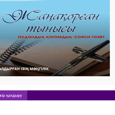
АЛДЫРҒАН ІЗІҢ МӘҢГІЛІК
кір қалдыру