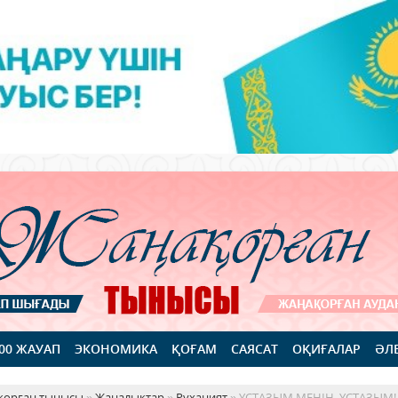
100 ЖАУАП
ЭКОНОМИКА
ҚОҒАМ
САЯСАТ
ОҚИҒАЛАР
ӘЛ
қорған тынысы
»
Жаңалықтар
»
Руханият
» ҰСТАЗЫМ МЕНІҢ, ҰСТАЗЫМ!