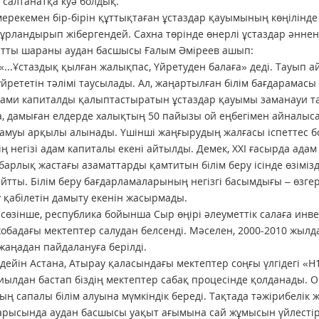
н салтанатқа куә болдық.
мерекемен бір-бірін құттықтаған ұстаздар қауымының көңілінде ш
ұрландырып жібергендей. Сахна төрінде өнерлі ұстаздар әнне
атты шараны аудан басшысы Ғалым Әміреев ашып:
 «...Ұстаздық қылған жалықпас, Үйретуден балаға» деді. Тауып ай
үйрететін тәлімі таусылады. Ал, жаңартылған білім бағдарамасы
дами капиталды қалыптастыратын ұстаздар қауымы заманауи тала
, дамыған елдерде халықтың 50 пайызы ой еңбегімен айналысад
амуы арқылы алынады. Үшінші жаңғырудың жалғасы іспеттес бо
ің негізі адам капиталы екені айтылды. Демек, ХХІ ғасырда ад
барлық жастағы азаматтарды қамтитын білім беру ісінде өзіміз
айтты. Білім беру бағдарламаларының негізгі басымдығы – өзгері
 қабілетін дамыту екенін жасырмады.
 сөзінше, республика бойынша Сыр өңірі әлеуметтік салаға инв
жобадағы мектептер салудан белсенді. Мәселен, 2000-2010 жыл
жаңадан пайдалануға берілді.
дейін Астана, Атырау қаласындағы мектептер соңғы үлгідегі «Н
биылдан бастап біздің мектептер сабақ процесінде қолданады.
ң сапалы білім алуына мүмкіндік береді. Тақтада тәжірибелік 
рысында аудан басшысы уақыт ағымына сай жұмысын үйлестірі