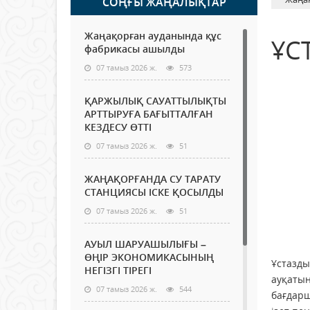
СОҢҒЫ ЖАҢАЛЫҚТАР
Жаңақорған ауданында құс
ҰС
фабрикасы ашылды
07 тамыз 2026 ж.
573
ҚАРЖЫЛЫҚ САУАТТЫЛЫҚТЫ
АРТТЫРУҒА БАҒЫТТАЛҒАН
КЕЗДЕСУ ӨТТІ
07 тамыз 2026 ж.
51
ЖАҢАҚОРҒАНДА СУ ТАРАТУ
СТАНЦИЯСЫ ІСКЕ ҚОСЫЛДЫ
07 тамыз 2026 ж.
51
АУЫЛ ШАРУАШЫЛЫҒЫ –
ӨҢІР ЭКОНОМИКАСЫНЫҢ
Ұстазды
НЕГІЗГІ ТІРЕГІ
ауқатын
07 тамыз 2026 ж.
544
бағдарш