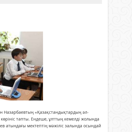
тан Назарбаевтың «Қазақстандықтардың әл-
көрініс тапты. Ендеше, ұлттың кемелді жолында
ев атындағы мектептің мәжіліс залында осындай