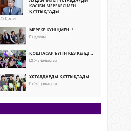
АУДАН ӘКІМІ ҰСТАЗДАРДЫ
КӘСІБИ МЕРЕКЕСІМЕН
ҚҰТТЫҚТАДЫ
Қоғам
МЕРЕКЕ КҮНІҢМЕН..!
Қоғам
ҚОШТАСАР БҮГІН КЕЗ КЕЛДІ...
Жаңалықтар
ҰСТАЗДАРДЫ ҚҰТТЫҚТАДЫ
Жаңалықтар