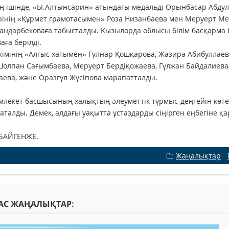
 ішінде, «Ы.Алтынсарин» атындағы медальді Орынбасар Абдул
інің «Құрмет грамотасымен» Роза Низанбаева мен Меруерт Мел
ндарбековаға табысталды. Қызылорда облысы білім басқарма
аға берілді.
кімінің «Алғыс хатымен» Гүлнар Қошқарова, Жазира Абибуллаева
Шолпан Сағымбаева, Меруерт Бердіқожаева, Гүлжан Байдалиева,
аева, және Оразгүл Жүсіпова марапатталды.
емлекет басшысының халықтың әлеуметтік тұрмыс-деңгейін көте
аталды. Демек, алдағы уақытта ұстаздарды сіңірген еңбегіне қ
 БАЙГЕНЖЕ.
Жаңалықтар
/
АС ЖАҢАЛЫҚТАР: