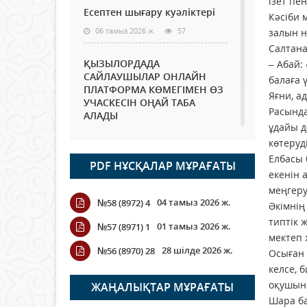
ізет пе
Есептен шығару куәліктері
Кәсіби 
06 тамыз 2026 ж.
57
залын н
Салтан
ҚЫЗЫЛОРДАДА
– Абай:
САЙЛАУШЫЛАР ОНЛАЙН
балаға 
ПЛАТФОРМА КӨМЕГІМЕН ӨЗ
Яғни, а
УЧАСКЕСІН ОҢАЙ ТАБА
Расында
АЛАДЫ
ұдайы д
06 тамыз 2026 ж.
70
көтеруд
Елбасы 
PDF НҰСҚАЛАР МҰРАҒАТЫ
Open Air: Қызылорда
екенін 
облысы полиция
меңгеру
департаменті 20 мыңнан
04 тамыз 2026 ж.
№58 (8972) 4
астам көрерменнің
Әкімнің
қауіпсіздігін қамтамасыз етті
типтік 
01 тамыз 2026 ж.
№57 (8971) 1
мектеп 
06 тамыз 2026 ж.
81
28 шілде 2026 ж.
№56 (8970) 28
Осыған 
келсе, 
Wi-Fi ҚАБЫРҒА АРҚЫЛЫ
ҚАЛАЙ ӨТЕДІ?
оқушыны
ЖАҢАЛЫҚТАР МҰРАҒАТЫ
Шара ба
06 тамыз 2026 ж.
252