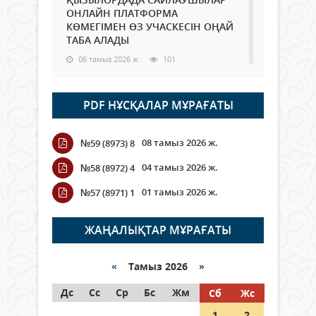
ОНЛАЙН ПЛАТФОРМА
КӨМЕГІМЕН ӨЗ УЧАСКЕСІН ОҢАЙ
ТАБА АЛАДЫ
06 тамыз 2026 ж.
101
Open Air: Қызылорда облысы
PDF НҰСҚАЛАР МҰРАҒАТЫ
полиция департаменті 20
мыңнан астам көрерменнің
қауіпсіздігін қамтамасыз етті
08 тамыз 2026 ж.
№59 (8973) 8
06 тамыз 2026 ж.
123
04 тамыз 2026 ж.
№58 (8972) 4
Wi-Fi ҚАБЫРҒА АРҚЫЛЫ ҚАЛАЙ
01 тамыз 2026 ж.
№57 (8971) 1
ӨТЕДІ?
06 тамыз 2026 ж.
278
ЖАҢАЛЫҚТАР МҰРАҒАТЫ
Как могут проголосовать
граждане Казахстана,
«
Тамыз 2026 »
находящиеся за рубежом?
Дс
Сс
Ср
Бс
Жм
Сб
Жс
05 тамыз 2026 ж.
160
1
2