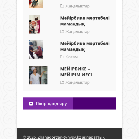
Жаңалықтар
Мейірбике мәртебелі
мамандық
Жаңалықтар
Мейірбике мәртебелі
мамандық
Қоғам
МЕЙІРБИКЕ –
МЕЙІРІМ ИЕСІ
Жаңалықтар
Пікір қалдыру
© 2026. Zhanaqorgan-tynysy.kz ақпараттық