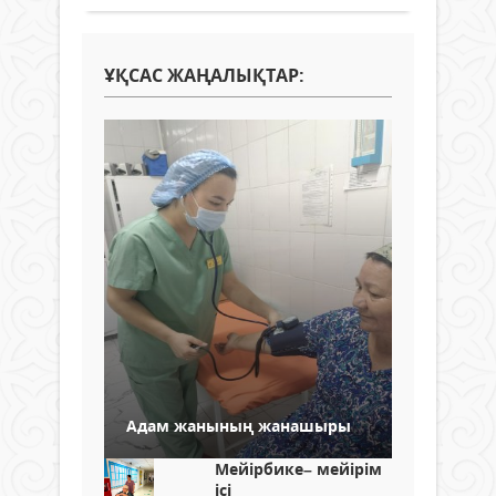
ҰҚСАС ЖАҢАЛЫҚТАР:
Адам жанының жанашыры
Мейірбике– мейірім
ісі