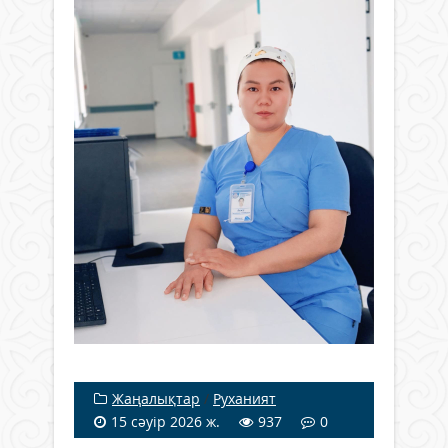
Жаңалықтар
/
Руханият
15 сәуір 2026 ж.
937
0