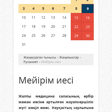
Шетелде жүрген Қазақстан
3
4
5
6
7
8
9
азаматтары қалай дауыс бере
алады?
10
11
12
13
14
15
16
05 тамыз 2026 ж.
171
17
18
19
20
21
22
23
24
25
26
27
28
29
30
31
Жаңақорған тынысы
»
Жаңалықтар
»
Руханият
» Мейірім иесі
Мейірім иесі
Жалпы медицина саласының әрбір
маман иесіне артылған жауапкершілік
жүгі жеңіл емес. Науқастың саулығына