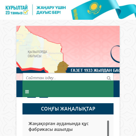
СОҢҒЫ ЖАҢАЛЫҚТАР
Жаңақорған ауданында құс
фабрикасы ашылды