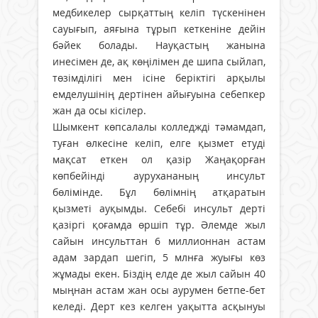
медбикелер сырқаттың келіп түскенінен
сауығып, аяғына тұрып кеткеніне дейін
бәйек болады. Науқастың жанына
инесімен де, ақ көңілімен де шипа сыйлап,
төзімділігі мен ісіне беріктігі арқылы
емделушінің дертінен айығуына себепкер
жан да осы кісілер.
Шымкент көпсалалы колледжді тәмамдап,
туған өлкесіне келіп, елге қызмет етуді
мақсат еткен ол қазір Жаңақорған
көпбейінді аурухананың инсульт
бөлімінде. Бұл бөлімнің атқаратын
қызметі ауқымды. Себебі инсульт дерті
қазіргі қоғамда өршіп тұр. Әлемде жыл
сайын инсульттан 6 миллионнан астам
адам зардап шегіп, 5 млнға жуығы көз
жұмады екен. Біздің елде де жыл сайын 40
мыңнан астам жан осы аурумен бетпе-бет
келеді. Дерт кез келген уақытта асқынуы