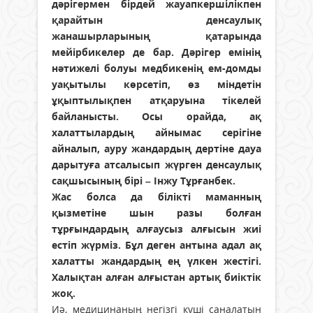
дәрігермен бірдей жауапкершілікпен
қарайтын денсаулық
жанашырларының қатарында
мейірбикелер де бар. Дәрігер емінің
нәтижелі болуы медбикенің ем-домды
уақытылы көрсетіп, өз міндетін
ұқыптылықпен атқаруына тікелей
байланысты. Осы орайда, ақ
халаттылардың айнымас серігіне
айналып, ауру жандардың дертіне дауа
дарытуға атсалысып жүрген денсаулық
сақшысының бірі – Інжу Тұрғанбек.
Жас болса да білікті маманның
қызметіне шын разы болған
тұрғындардың алғаусыз алғысын жиі
естіп жүрміз. Бұл деген антына адал ақ
халатты жандардың ең үлкен жестігі.
Халықтан алған алғыстан артық биіктік
жоқ.
Иә, медицинаның негізгі күші саналатын