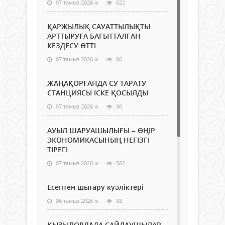
07 тамыз 2026 ж.
622
ҚАРЖЫЛЫҚ САУАТТЫЛЫҚТЫ
АРТТЫРУҒА БАҒЫТТАЛҒАН
КЕЗДЕСУ ӨТТІ
07 тамыз 2026 ж.
86
ЖАҢАҚОРҒАНДА СУ ТАРАТУ
СТАНЦИЯСЫ ІСКЕ ҚОСЫЛДЫ
07 тамыз 2026 ж.
90
АУЫЛ ШАРУАШЫЛЫҒЫ – ӨҢІР
ЭКОНОМИКАСЫНЫҢ НЕГІЗГІ
ТІРЕГІ
07 тамыз 2026 ж.
582
Есептен шығару куәліктері
06 тамыз 2026 ж.
88
ҚЫЗЫЛОРДАДА САЙЛАУШЫЛАР