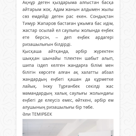
Ақнұр деген қыздарыма алғыстан басқа
айтарым жоқ. Адам жанын алдымен жылы
сөз емдейді деген рас екен. Сондықтан
Тимур Жапаров бастаған ұжымға бас идім,
жастар осылай ел саулығы жолында еңбек
ете берсін, – деп еңбек ардагері
ризашылығын білдірді.
Қысқаша айтқанда, әрбір жүректен
шыққан шынайы тілектен шабыт алып,
шипа іздеп келген жандарға білімі мен
білігін көрсете алған ақ халатты абзал
жандардың еңбегі қашан да құрметке
лайық. Інжу Тұрғанбек секілді жас
мамандардың халық саулығы жолындағы
еңбегі де елеусіз емес, өйткені, әрбір ем
алушының ризашылығы бір төбе.
Әли ТЕМІРБЕК