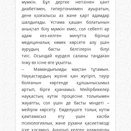
мүмкін. Бұл дертке негізінен қант
диабетімен, гипертониямен ауыратын,
дене қозғалысы аз және қарт адамдар
шалдығады. Ұстама қашан болатынын
анықтап білу мүмкін емес, сол себепті әр
адам кез-келген минутта бірінші
медициналық көмек көрсете алу үшін
аурудың басты белгілерін білуі
тиіс. Осындай күрделі саланы таңдаған
Інжу өз ісіне өте ұқыпты.
– Мамандығымды мақтан тұтамын.
Науқастардың жүзіне қан жүгіріп, тәуір
болғанын көргенде құлшынысымыз
артып, бірге қуанамыз. Мейірбикелер
науқастың күтім процесіне толығымен
жауапты, сол үшін де басты міндеті –
мейірім көрсету. Емделушіге толық күтім
қамтамасыз ету үшін кәсіби
психологиялық және рухани қасиетімізді
іске қосамыз. Ауырып келген адамдарды