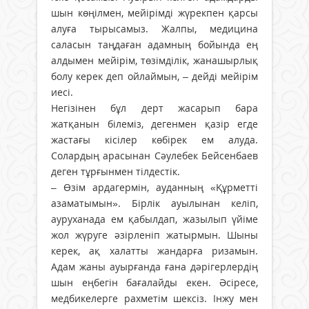
шын көңілмен, мейірімді жүрекпен қарсы
алуға тырысамыз. Жалпы, медицина
саласын таңдаған адамның бойында ең
алдымен мейірім, төзімділік, жанашырлық
болу керек деп ойлаймын, – дейді мейірім
иесі.
Негізінен бұл дерт жасарып бара
жатқанын білеміз, дегенмен қазір егде
жастағы кісілер көбірек ем алуда.
Солардың арасынан Сәулебек Бейсенбаев
деген тұрғынмен тілдестік.
– Өзім ардагермін, ауданның «Құрметті
азаматымын». Бірлік ауылынан келіп,
ауруханада ем қабылдап, жазылып үйіме
жол жүруге әзірленіп жатырмын. Шыны
керек, ақ халатты жандарға ризамын.
Адам жаны ауырғанда ғана дәрігерлердің
шын еңбегін бағалайды екен. Әсіресе,
медбикелерге рахметім шексіз. Інжу мен