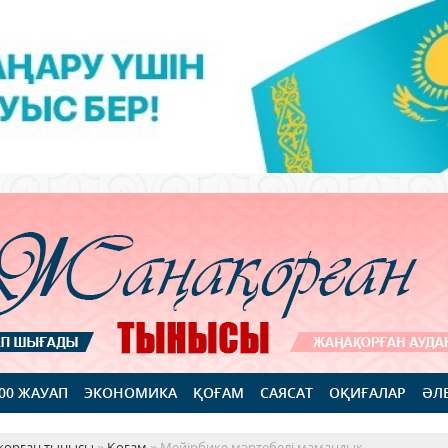
100 ЖАУАП
ЭКОНОМИКА
ҚОҒАМ
САЯСАТ
ОҚИҒАЛАР
ӘЛ
қорған тынысы
»
Қоғам
» Мейірбике мәртебелі мамандық