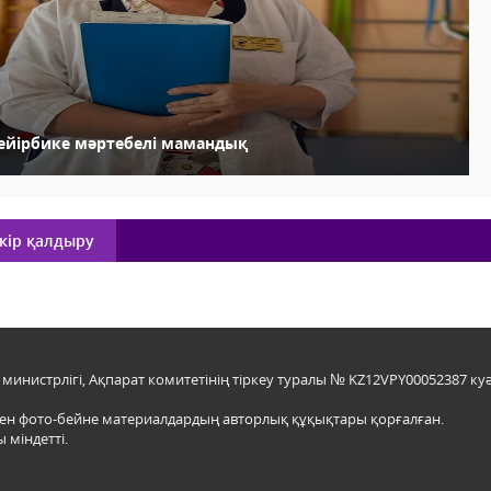
ейірбике мәртебелі мамандық
кір қалдыру
инистрлігі, Ақпарат комитетінің тіркеу туралы № KZ12VPY00052387 куә
мен фото-бейне материалдардың авторлық құқықтары қорғалған.
 міндетті.