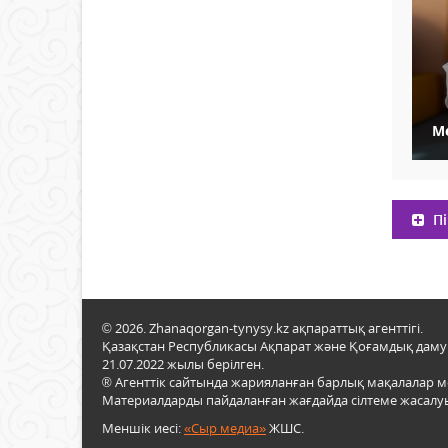
М
Пі
© 2026. Zhanaqorgan-tynysy.kz ақпараттық агенттігі.
Қазақстан Республикасы Ақпарат және Қоғамдық даму м
21.07.2022 жылы берілген.
® Агенттік сайтында жарияланған барлық мақалалар 
Материалдарды пайдаланған жағдайда сілтеме жасалуы
Меншік иесі:
«Сыр медиа»
ЖШС.