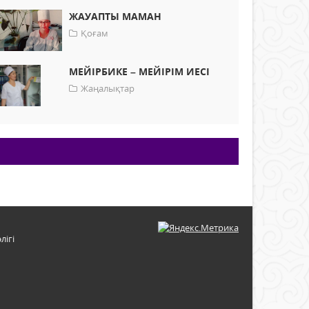
ЖАУАПТЫ МАМАН
Қоғам
МЕЙІРБИКЕ – МЕЙІРІМ ИЕСІ
Жаңалықтар
лігі