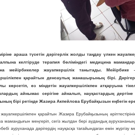
іріне араша түсетін дәрігерлік жолды таңдау үлкен жауапкер
қалпына келтіруде терапия бөліміндегі медицина маманда
на мейірбикелер жауапкершілік танытады.
Мейірбике 
ершілікпен қарайтын денсаулық жанашырының бірі. Дәрігер
лы көрсетіп, өз міндетін жауапкершілікпен атқаруына тік
ылардың айнымас серігіне айналып, науқастардың дертін
ының бірі ретінде
Жазира Акпейлова Ерубайқызын
еңбегін ер
е жауапкершілікпен қарайтын Жазира Ерубайқызының әріптестіріні
а мамандығын меңгеріп, сегіз жылдан бері аудандық аурухананың
ебебі ауруханада дәрігердің науқасқа тағайындаған емін жүргізу м