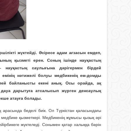
шілікті жүктейді. Әсіресе адам ағзасын емдеп,
рының қызметі ерен. Соның ішінде науқастың
– науқастың саулығына дәрігермен бірдей
 емінің нәтижелі болуы медбикенің ем-домды
елей байланысты екені анық. Осы орайда, ақ
е дауа дарытуға атсалысып жүрген денсаулық
екше атауға болады.
ң арасында беделі биік. Ол Түркістан қаласындағы
 медбике қызметкері. Медбикенің жұмысы қызық әрі
ейірбикеге жүктеледі. Сонымен қатар халыққа бәрін