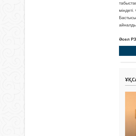
табыста
міндеті.
Бастыс
айналды
Әсел Р
ҰҚС