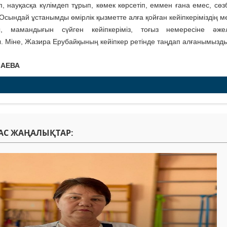
п, науқасқа күлімдеп тұрып, көмек көрсетіп, еммен ғана емес, сөз
 Осындай ұстанымды өмірлік қызметте алға қойған кейіпкеріміздің м
ы, мамандығын сүйген кейіпкеріміз, тоғыз немересіне әжел
. Міне, Жазира Ерубайқының кейіпкер ретінде таңдап алғанымызд
ЗАЕВА
АС ЖАҢАЛЫҚТАР: