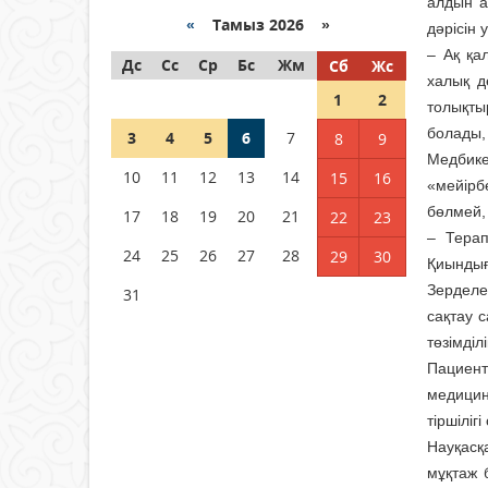
Қазақстанда ЖЭК электр
алдын а
энергиясын өндіру бойынша
«
Тамыз 2026 »
дәрісін 
көрсеткіш асыра орындалды
– Ақ қа
Дс
Сс
Ср
Бс
Жм
Сб
Жс
04 тамыз 2026 ж.
105
халық д
1
2
толықты
ҚҰРҚЫЛТАЙДЫҢ ҰЯСЫ КИЕЛІ
болады, 
3
4
5
6
7
8
9
МЕ?
Медбике
10
11
12
13
14
15
16
04 тамыз 2026 ж.
96
«мейірб
бөлмей, 
17
18
19
20
21
22
23
Германия аптап ыстыққа
– Терап
байланысты суды үнемдей
24
25
26
27
28
29
30
Қиындығ
бастады
Зерделе
31
04 тамыз 2026 ж.
93
сақтау с
төзімділ
Пациент
медицин
тіршіліг
Науқасқа
мұқтаж 