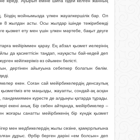
не кіреді. Ауырып еміне шипа іздей келген жанның
. Біздің мойнымызда үлкен жауап­кершілік бар. Ол
ме 8 жылдан асты. Осы жылдар ішінде тәжірибемді
е қызмет ету мен үшін үлкен мәртебе, бақыт деуге
тарға мейіріммен қарау. Ең абзал қызмет иелерінің
лы да қасиеттісін таңдап, науқасты бай-кедей деп
рген кейіпкеріміз өз ойымен бөлісті.
тын, дертінен айығуына себепкер болатын бөлім.
еді.
келер екен. Соған сай мей­ір­бикелердің денсаулық
ң қызметіміз өте маңызды, жауапты, сондай-ақ асқан
ия, пандемиямен күресте де алдыңғы қатарда тұрады.
рі екені анық. Бір сөбен айтқанда, мейірбикелер –
н жоғары санатты мейірбикенің бір күндік қызмет
әрігер мен медбикелердің жылы сөзіне, қамқорлығына
болған дұрыс. Әрбір берген дәріні «ем болсын» деп