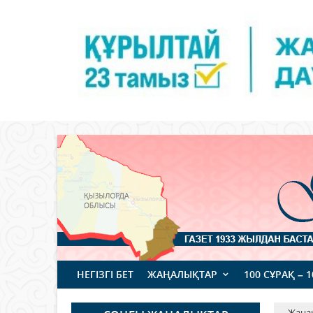
НЕГІЗГІ БЕТ
ЖАҢАЛЫҚТАР
100 СҰРАҚ – 
Жаңа