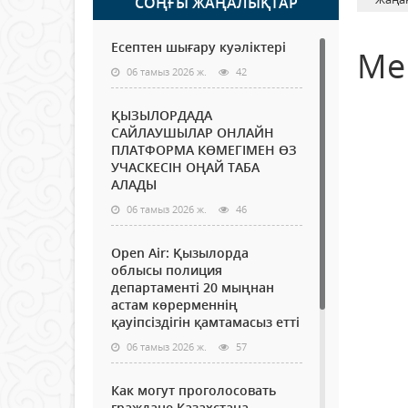
СОҢҒЫ ЖАҢАЛЫҚТАР
Есептен шығару куәліктері
Ме
06 тамыз 2026 ж.
42
ҚЫЗЫЛОРДАДА
САЙЛАУШЫЛАР ОНЛАЙН
ПЛАТФОРМА КӨМЕГІМЕН ӨЗ
УЧАСКЕСІН ОҢАЙ ТАБА
АЛАДЫ
06 тамыз 2026 ж.
46
Open Air: Қызылорда
облысы полиция
департаменті 20 мыңнан
астам көрерменнің
қауіпсіздігін қамтамасыз етті
06 тамыз 2026 ж.
57
Как могут проголосовать
граждане Казахстана,