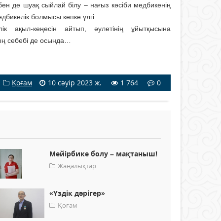
бен де шуақ сыйлай білу – нағыз кәсіби медбикенің
едбикелік болмысы көпке үлгі.
ік ақыл-кеңесін айтып, әулетінің ұйытқысына
ың себебі де осында…
Қоғам
10 сәуір 2023 ж.
1 764
0
Мейірбике болу – мақтаныш!
Жаңалықтар
«Үздік дәрігер»
Қоғам