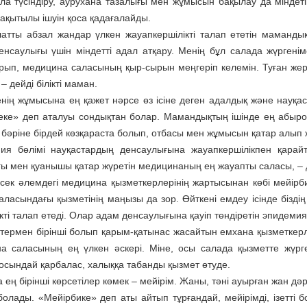
ла түсіндіру, аурухана тазалығы мен жұмысын бақылау да міндеті
уақытылы ішуін қоса қадағалайды.
латты абзал жандар үлкен жауапкершілікті талап ететін мамандық
енсаулығы үшін міндетті адал атқару. Менің бұл салада жүргені
рып, медицина саласының қыр-сырын меңгеріп келемін. Туған жерг
– дейді білікті маман.
нің жұмысына ең қажет нәрсе өз ісіне деген адалдық және науқас­
еке» деп аталуы сондықтан болар. Мамандықтың ішінде ең абырой
бәріне бірдей көзқараста болып, отбасы мен жұмысын қатар алып жү
ия бөлімі науқастардың денсаулығына жауапкершілікпен қарай
ы мен қуанышы қатар жүретін медицинаның ең жауапты саласы, – д
сек әлемдегі медицина қызметкерлерінің жартысынан көбі мейірби
ала­сындағы қызметінің маңызы да зор. Өйткені емдеу ісінде бізді
ікті талап етеді. Олар адам денсаулығына қауіп төндіретін эпидем
термен бірінші болып қарым-қатынас жасайтын емхана қызметкерле
а саласының ең үлкен әскері. Міне, осы салада қызметте жүрге
і осындай қарбалас, халыққа табанды қызмет өтуде.
 ең бірінші көрсетілер көмек – мейірім. Жаны, тәні ауырған жан д
болады. «Мейірбике» деп аты айтып тұрғандай, мейірімді, ізетті 