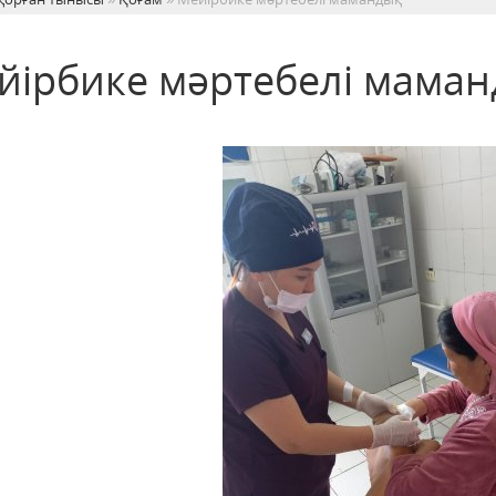
йірбике мәртебелі мама