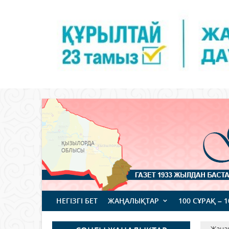
НЕГІЗГІ БЕТ
ЖАҢАЛЫҚТАР
100 СҰРАҚ – 
Жаңа