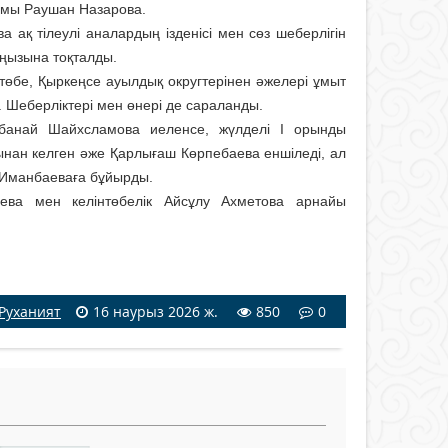
ымы Раушан Назарова.
 ақ тілеулі аналардың ізденісі мен сөз шеберлігін
аңызына тоқталды.
нтөбе, Қыркеңсе ауылдық округтерінен әжелері ұмыт
. Шеберліктері мен өнері де сараланды.
банай Шайхсламова иеленсе, жүлделі І орынды
ынан келген әже Қарлығаш Көрпебаева еншіледі, ал
а Иманбаеваға бұйырды.
аева мен келінтөбелік Айсұлу Ахметова арнайы
Руханият
16 наурыз 2026 ж.
850
0