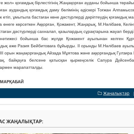
ге жол» қоғамдық бірлестігінің Жаңақорған ауданы бойынша төрай
ған аудандық қоғамдық даму бөлімінің әдіскері Тоғжан Алпамысова
ек етіп, ұмытыла бастаған көне дәстүрлерді дәріптеудің қоғамдық м
а өнеге көрсеткен Аққорған, Қожакент, Жаңарық, М.Нәлібаев, Келі
стаған дәстүрлерді сахналап, қазылардың сұрақтарына жауап берді
 нәтижесі бойынша бас жүлде Қожакент ауылынан келген Құр
ндық әже Разия Бейбитоваға бұй­ырды. ІІ орынды М.Нәлібаев ауыл
 ІІІ орын жаңақорғандық Айза­да Мұятова және аққорғандық Гулзир
ақ, байқауға белсене қатысқан қыркеңселік Сапура Дүйсенб
армен марапатталды.
 МАРҚАБАЙ
Жаңалықтар
/
АС ЖАҢАЛЫҚТАР: