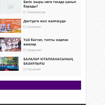
Бесік жыры неге тасада қалып
барады?
Жаңалықтар
Дәстүрге жол жалғасуда
Руханият
Той бастап, топты жарған
әжелер
Мәдениет
БАЛАЛАР КІТАПХАНАСЫНЫҢ
БАЗАРЛЫҒЫ
Руханият