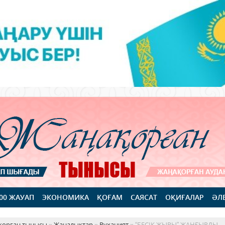
100 ЖАУАП
ЭКОНОМИКА
ҚОҒАМ
САЯСАТ
ОҚИҒАЛАР
ӘЛ
қорған тынысы
»
Жаңалықтар
»
Руханият
» “БЕСІК ЖЫРЫ” ЖАҢҒЫРДЫ