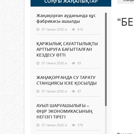
СОҢҒЫ ЖАҢАЛЫҚТАР
Жаңақорған ауданында құс
“Б
фабрикасы ашылды
07 тамыз 2026 ж.
616
ҚАРЖЫЛЫҚ САУАТТЫЛЫҚТЫ
АРТТЫРУҒА БАҒЫТТАЛҒАН
КЕЗДЕСУ ӨТТІ
07 тамыз 2026 ж.
83
ЖАҢАҚОРҒАНДА СУ ТАРАТУ
СТАНЦИЯСЫ ІСКЕ ҚОСЫЛДЫ
07 тамыз 2026 ж.
87
АУЫЛ ШАРУАШЫЛЫҒЫ –
ӨҢІР ЭКОНОМИКАСЫНЫҢ
НЕГІЗГІ ТІРЕГІ
07 тамыз 2026 ж.
578