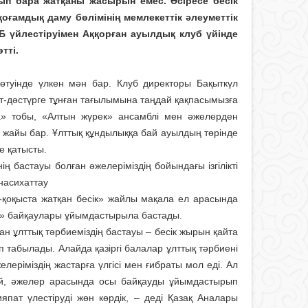
ып бара жатқаны жасырын емес. Әсіресе бесік
ғамдық даму бөлімінің мемлекеттік әлеуметтік
үйлестіруімен Аққорған ауылдық клуб үйінде
тті.
өтуінде үлкен мән бар. Клуб директоры Бақыт­күл
т-дәстүрге тұнған тағылымына таңдай қақпасымызға
а» тобы, «Алтын жүрек» ансамблі мен әжелерден
 жайы бар. Ұлттық құндылыққа бай ауылдың төрінде
е қатысты.
ң бастауы болған әжелеріміздің бойындағы ізгілікті
 насихаттау
л-қоқыста жатқан бесік» жайлы мақала ел арасын­да
ы» байқаулары ұйымдастырыла бастады.
 ұлттық тәрбиеміздің бастауы – бесік жырын қайта
ып табылады. Алайда қазіргі балалар ұлттық тәрбиені
елеріміздің жастарға үлгісі мен ғибраты мол еді. Ал
рай, әжелер арасында осы байқауды ұйымдастырып
пат үлестіруді жөн көрдік, – деді Қазақ Аналары