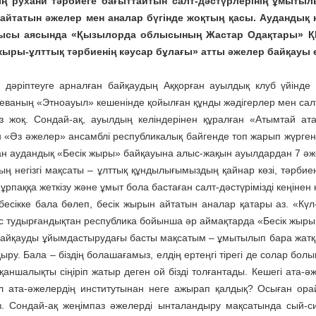
ың рухани тәрбиеге бағыттайтын салт-дәстүрлерінің ұмытыл
йтатын әжелер мен аналар бүгінде жоқтың қасы. Аудандық қо
ысы аясында «Қызылорда облысының Жастар Одақтары» ҚБ 
жыры-ұлттық тәрбиенің кәусар бұлағы» атты әжелер байқауы ө
і дәріптеуге арналған байқаудың Аққорған ауылдық клуб үйінде 
еваның «Этноауыл» кешенінде қойылған құнды жәдігерлер мен сал
 жоқ. Сондай-ақ, ауылдың келіндерінен құралған «Атымтай ат
н «Әз әжелер» ансамблі республикалық байгенде топ жарып жүрген
ан аудандық «Бесік жыры» байқауына алыс-жақын ауылдардан 7 әж
ң негізгі мақсаты – ұлттық құндылығымыздың қайнар көзі, тәрбиені
ұрпаққа жеткізу және ұмыт бола бастаған салт-дәстүрімізді кеңінен
 бесікке бала бөлеп, бесік жырын айтатын аналар қатары аз. «Кү
с тудырғандықтан республика бойынша әр аймақтарда «Бесік жыр
байқауды ұйымдастырудағы басты мақсатым – ұмытылып бара жатқан
ру. Бала – біздің болашағамыз, елдің ертеңгі тірегі де солар бол
аншалықты сіңіріп жатыр деген ой бізді толғантады. Кешегі ата-әж
ол ата-әжелердің институтынан неге ажырап қалдық? Осыған о
. Сондай-ақ жеңімпаз әжелерді ынталандыру мақсатында сый-сия