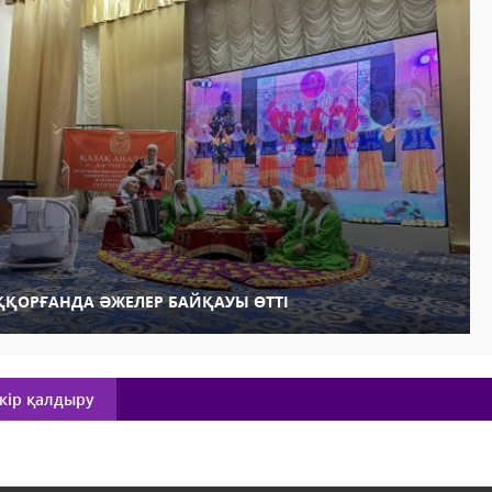
ҚҚОРҒАНДА ӘЖЕЛЕР БАЙҚАУЫ ӨТТІ
кір қалдыру