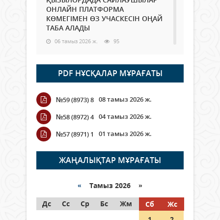
ОНЛАЙН ПЛАТФОРМА
КӨМЕГІМЕН ӨЗ УЧАСКЕСІН ОҢАЙ
ТАБА АЛАДЫ
06 тамыз 2026 ж.
95
Open Air: Қызылорда облысы
PDF НҰСҚАЛАР МҰРАҒАТЫ
полиция департаменті 20
мыңнан астам көрерменнің
қауіпсіздігін қамтамасыз етті
08 тамыз 2026 ж.
№59 (8973) 8
06 тамыз 2026 ж.
114
04 тамыз 2026 ж.
№58 (8972) 4
Wi-Fi ҚАБЫРҒА АРҚЫЛЫ ҚАЛАЙ
01 тамыз 2026 ж.
№57 (8971) 1
ӨТЕДІ?
06 тамыз 2026 ж.
273
ЖАҢАЛЫҚТАР МҰРАҒАТЫ
Как могут проголосовать
граждане Казахстана,
«
Тамыз 2026 »
находящиеся за рубежом?
Дс
Сс
Ср
Бс
Жм
Сб
Жс
05 тамыз 2026 ж.
154
1
2