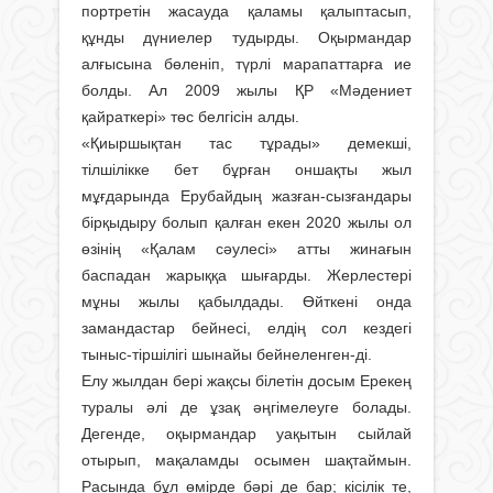
портретін жасауда қаламы қалыптасып,
құнды дүниелер тудырды. Оқырмандар
алғысына бөленіп, түрлі марапаттарға ие
болды. Ал 2009 жылы ҚР «Мәдениет
қайраткері» төс белгісін алды.
«Қиыршықтан тас тұрады» демекші,
тілшілікке бет бұрған оншақты жыл
мұғдарында Ерубайдың жазған-сызғандары
бірқыдыру болып қалған екен 2020 жылы ол
өзінің «Қалам сәулесі» атты жинағын
баспадан жарыққа шығарды. Жерлестері
мұны жылы қабылдады. Өйткені онда
замандастар бейнесі, елдің сол кездегі
тыныс-тіршілігі шынайы бейнеленген-ді.
Елу жылдан бері жақсы білетін досым Ерекең
туралы әлі де ұзақ әңгімелеуге болады.
Дегенде, оқырмандар уақытын сыйлай
отырып, мақаламды осымен шақтаймын.
Расында бұл өмірде бәрі де бар; кісілік те,