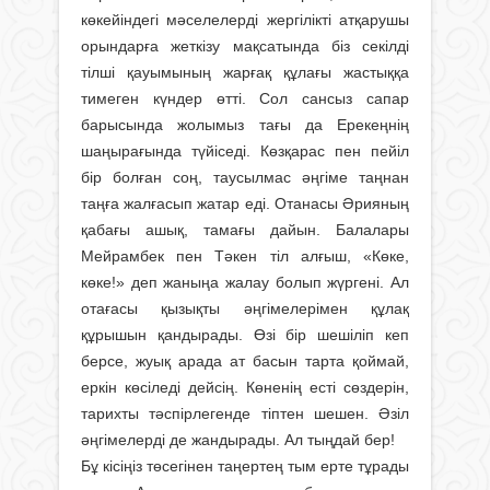
көкейіндегі мәселелерді жергілікті атқарушы
орындарға жеткізу мақсатында біз секілді
тілші қауымының жарғақ құлағы жастыққа
тимеген күндер өтті. Сол сансыз сапар
барысында жолымыз тағы да Ерекеңнің
шаңырағында түйіседі. Көзқарас пен пейіл
бір болған соң, таусылмас әңгіме таңнан
таңға жалғасып жатар еді. Отанасы Әрияның
қабағы ашық, тамағы дайын. Балалары
Мейрамбек пен Тәкен тіл алғыш, «Көке,
көке!» деп жаныңа жалау болып жүргені. Ал
отағасы қызықты әңгімелерімен құлақ
құрышын қандырады. Өзі бір шешіліп кеп
берсе, жуық арада ат басын тарта қоймай,
еркін көсіледі дейсің. Көненің есті сөздерін,
тарихты тәспірлегенде тіптен шешен. Әзіл
әңгімелерді де жандырады. Ал тыңдай бер!
Бұ кісіңіз төсегінен таңертең тым ерте тұрады