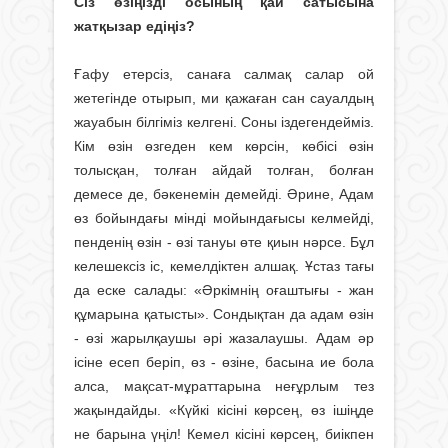
Сіз өзіңізді осының қай сатысына
жатқызар едіңіз?
Ғафу етерсіз, санаға салмақ салар ой
жетегінде отырып, ми қажаған сан сауалдың
жауабын білгіміз келгені. Соны іздегендейміз.
Кім өзін өзгеден кем көрсін, көбісі өзін
толысқан, толған айдай толған, болған
демесе де, бәкенемін демейді. Әрине, Адам
өз бойындағы мінді мойындағысы келмейді,
пенденің өзін - өзі тануы өте қиын нәрсе. Бұл
келешексіз іс, кемелдіктен алшақ. Ұстаз тағы
да еске салады: «Әркімнің оғаштығы - жан
құмарына қатысты». Сондықтан да адам өзін
- өзі жарылқаушы әрі жазалаушы. Адам әр
ісіне есеп беріп, өз - өзіне, басына ие бола
алса, мақсат-мұраттарына неғұрлым тез
жақындайды. «Күйкі кісіні көрсең, өз ішіңде
не барына үңіл! Кемел кісіні көрсең, биікпен