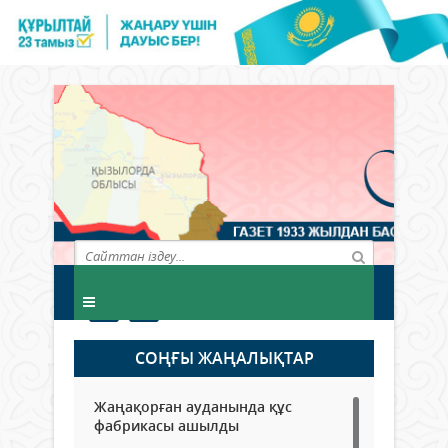
СОҢҒЫ ЖАҢАЛЫҚТАР
Жаңақорған ауданында құс
фабрикасы ашылды