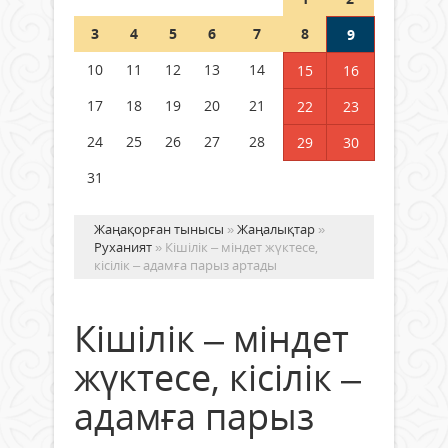
Шетелде жүрген Қазақстан
3
4
5
6
7
8
9
азаматтары қалай дауыс бере
алады?
10
11
12
13
14
15
16
05 тамыз 2026 ж.
164
17
18
19
20
21
22
23
24
25
26
27
28
29
30
31
Жаңақорған тынысы
»
Жаңалықтар
»
Руханият
» Кішілік – міндет жүктесе,
кісілік – адамға парыз артады
Кішілік – міндет
жүктесе, кісілік –
адамға парыз