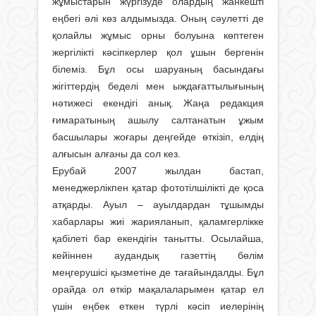
жұмыстарын жүргізуде олардың жанкешті
еңбегі әлі көз алдымызда. Оның сәулетті де
қолайлы жұмыс орны болуына көптеген
жергілікті кәсіпкерлер қол ұшын бергенін
білеміз. Бұл осы шаруаның басындағы
жігіттердің беделі мен ыждағаттылығының
нәтижесі екендігі анық. Жаңа редакция
ғимаратының ашылу салтанатын ұжым
басшылары жоғары деңгейде өткізіп, елдің
алғысын алғаны да сол кез.
Ерубай 2007 жылдан бастап,
менеджерлікпен қа­тар фототілшілікті де қоса
атқарды. Ауыл – ауылдардан тұшымды
хабарлары жиі жарияланып, қаламгерлікке
қабілеті бар екендігін танытты. Осылайша,
кейіннен аудандық газеттің бөлім
меңгерушісі қызметіне де тағайындалды. Бұл
орайда ол өткір мақалаларымен қатар ел
үшін еңбек еткен түрлі кәсіп иелерінің