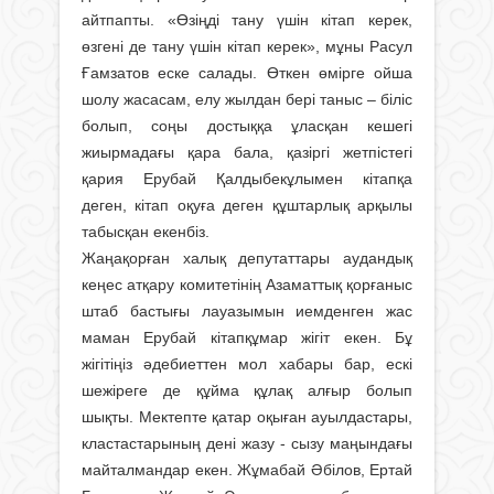
айтпапты. «Өзіңді тану үшін кітап керек,
өзгені де тану үшін кітап керек», мұны Расул
Ғамзатов еске салады. Өткен өмірге ойша
шолу жасасам, елу жылдан бері таныс – біліс
болып, соңы достыққа ұласқан кешегі
жиырмадағы қара бала, қазіргі жетпістегі
қария Ерубай Қалдыбекұлымен кітапқа
деген, кітап оқуға деген құштарлық арқылы
табысқан екенбіз.
Жаңақорған халық депутаттары аудандық
кеңес атқару комитетінің Азаматтық қорғаныс
штаб бастығы лауазымын иемденген жас
маман Ерубай кітапқұмар жігіт екен. Бұ
жігітіңіз әдебиеттен мол хабары бар, ескі
шежіреге де құйма құлақ алғыр болып
шықты. Мектепте қатар оқыған ауылдастары,
кластастарының дені жазу - сызу маңындағы
майталмандар екен. Жұмабай Әбілов, Ертай