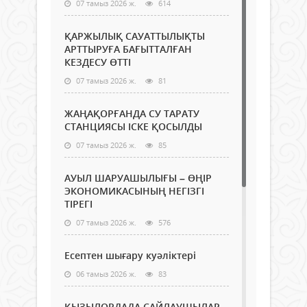
07 тамыз 2026 ж.
614
ҚАРЖЫЛЫҚ САУАТТЫЛЫҚТЫ
АРТТЫРУҒА БАҒЫТТАЛҒАН
КЕЗДЕСУ ӨТТІ
07 тамыз 2026 ж.
81
ЖАҢАҚОРҒАНДА СУ ТАРАТУ
СТАНЦИЯСЫ ІСКЕ ҚОСЫЛДЫ
07 тамыз 2026 ж.
85
АУЫЛ ШАРУАШЫЛЫҒЫ – ӨҢІР
ЭКОНОМИКАСЫНЫҢ НЕГІЗГІ
ТІРЕГІ
07 тамыз 2026 ж.
576
Есептен шығару куәліктері
06 тамыз 2026 ж.
83
ҚЫЗЫЛОРДАДА САЙЛАУШЫЛАР