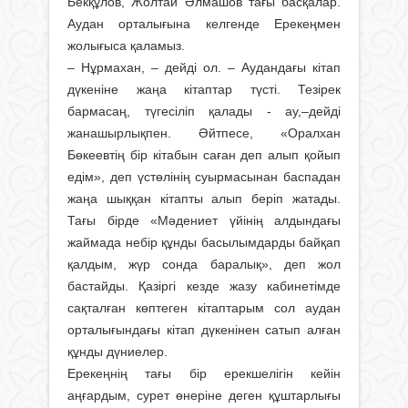
Бекқұлов, Жолтай Әлмашов тағы басқалар.
Аудан орталығына келгенде Ерекеңмен
жолығыса қаламыз.
– Нұрмахан, – дейді ол. – Аудандағы кітап
дүкеніне жаңа кітаптар түсті. Тезірек
бармасаң, түгесіліп қалады - ау,–дейді
жанашырлықпен. Әйтпесе, «Оралхан
Бөкеевтің бір кітабын саған деп алып қойып
едім», деп үстөлінің суырмасынан баспадан
жаңа шыққан кітапты алып беріп жатады.
Тағы бірде «Мәдениет үйінің алдындағы
жаймада небір құнды басылымдарды байқап
қалдым, жүр сонда баралық», деп жол
бастайды. Қазіргі кезде жазу кабинетімде
сақталған көптеген кітаптарым сол аудан
орталығындағы кітап дүкенінен сатып алған
құнды дүниелер.
Ерекеңнің тағы бір ерекшелігін кейін
аңғардым, сурет өнеріне деген құштарлығы