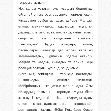
теңесуге ұмтыл!»
Иә, қалам ұстаған елу жылдың бедерінде
ойға түйгеніміз осы сарынмен өріледі екен.
Кімдермен сұқбаттаспадық дейсіз? Малшы,
егінші, механизатор, құрлысшы, мұғалім,
дәрігер, оқымысты, ғалым, әнші, күйші, әртіс,
спортшы, тағы кімдермен жолымыз
тоғыспады? Аудан әкімдері, аймақ
басшылары, министр деп өрлей келе өз
заманымыздың Тұлғасын іздеген екенбіз.
Мақтап та жаздық, сынадық та әрине, кері
реакция әртүрлі. Бұл енді заңдылық!
Білгеніміз, зейінділік – табысқа бастайды.
Шын­шылдық – сенімге жеткізеді.
Мейірбандық – кеңістікке жол ашады. Осы
ойлардың тамыры – тереңде. Мұны бізге
жеткізуші құдіретті – кітап! «Адамды адам
еткен – кітап, адамзат еткен – кітапхана!»
деп заңғар жазушы Әбіш Кекілбаев бекер