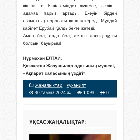
кішілік те. Кішілік-міндет жүктесе, кісілік -
адамға парыз артады. Екеуін бірдей
азаматтың парасаты қана көтереді. Мұндай
қабілет Ерубай Қалдыбекте жетеді.
Аман бол, арда бол, жетпіс жасың құтты
болсын, бауырым!
Нұрмахан ЕЛТАЙ,
Қазақстан Жазушылар одағының мүшесі,
«Ақпарат саласының үздігі»
Жаңалықтар
/
Руханият
30 тамыз 2024 ж.
1 093
0
ҰҚСАС ЖАҢАЛЫҚТАР: