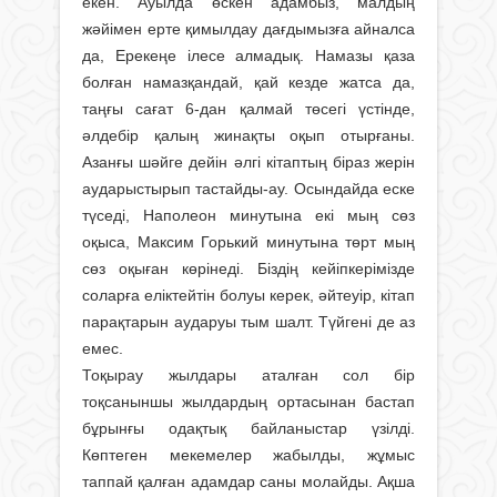
екен. Ауылда өскен адамбыз, малдың
жәйімен ерте қимылдау дағдымызға айналса
да, Ерекеңе ілесе алмадық. Намазы қаза
болған намазқандай, қай кезде жатса да,
таңғы сағат 6-дан қалмай төсегі үстінде,
әлдебір қалың жинақты оқып отырғаны.
Азанғы шәйге дейін әлгі кітаптың біраз жерін
аударыстырып тастайды-ау. Осындайда еске
түседі, Наполеон минутына екі мың сөз
оқыса, Максим Горький минутына төрт мың
сөз оқыған көрінеді. Біздің кейіпкерімізде
соларға еліктейтін болуы керек, әйтеуір, кітап
парақтарын аударуы тым шалт. Түйгені де аз
емес.
Тоқырау жылдары аталған сол бір
тоқсаныншы жылдардың ортасынан бастап
бұрынғы одақтық байланыстар үзілді.
Көптеген мекемелер жабылды, жұмыс
таппай қалған адамдар саны молайды. Ақша