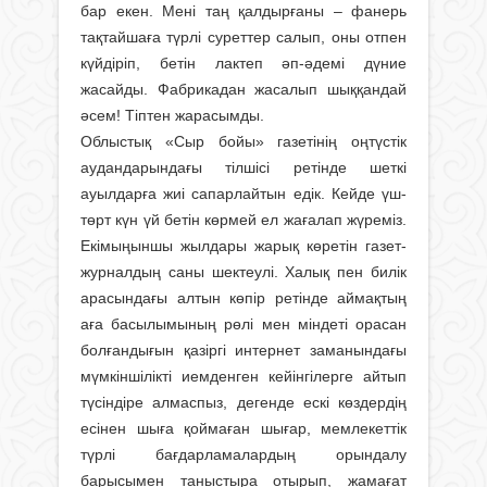
бар екен. Мені таң қалдырғаны – фанерь
тақтайшаға түрлі суреттер салып, оны отпен
күйдіріп, бетін лактеп әп-әдемі дүние
жасайды. Фабрикадан жасалып шыққандай
әсем! Тіптен жарасымды.
Облыстық «Сыр бойы» газетінің оңтүстік
аудандарындағы тілшісі ретінде шеткі
ауылдарға жиі сапарлайтын едік. Кейде үш-
төрт күн үй бетін көрмей ел жағалап жүреміз.
Екімыңыншы жылдары жарық көретін газет-
журналдың саны шектеулі. Халық пен билік
арасындағы алтын көпір ретінде аймақтың
аға басылымының рөлі мен міндеті орасан
болғандығын қазіргі интернет заманындағы
мүмкіншілікті иемденген кейінгілерге айтып
түсіндіре алмаспыз, дегенде ескі көздердің
есінен шыға қоймаған шығар, мемлекеттік
түрлі бағдарламалардың орындалу
барысымен таныстыра отырып, жамағат