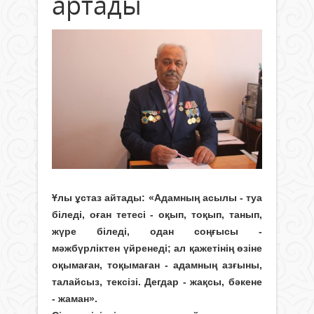
артады
Ұлы ұстаз айтады: «Адамның асылы - туа
біледі, оған тетесі - оқып, тоқып, танып,
жүре біледі, одан соңғысы -
мәжбүрліктен үйренеді; ал қажетінің өзіне
оқымаған, тоқымаған - адамның азғыны,
талайсыз, тексізі. Дегдар - жақсы, бәкене
- жаман».