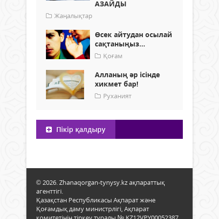
АЗАЙДЫ
Жаңалықтар
Өсек айтудан осылай
сақтаныңыз...
Қоғам
Алланың әр ісінде
хикмет бар!
Руханият
Пікір қалдыру
© 2026. Zhanaqorgan-tynysy.kz ақпараттық
агенттігі.
Қазақстан Республикасы Ақпарат және
Қоғамдық даму министрлігі, Ақпарат
комитетінің тіркеу туралы № KZ12VPY00052387