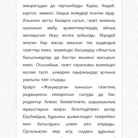
ажыратудан да тартынбады. Күріш, бидай,
картоп, көкөніс, бақша өнімдері есепке кірді.
Алынған затты базарға сатып, газет өнімінің
шығынын жабу, қызметкерлердің айлық
жалақысын беру жолға қойылды. Мұндай
жоқтан бар жасау амалын тек аудандық
газеттер емес, мүмкіндігі басымдау облыстық
басылымдлар да бастан кешкені жасырын
емес. Осылайша, газет таралымы мүмкіндігі
молая түсіп, үнжария оқырмандар қолына
уақтылы тиіп отырды.
Қазіргі «Жаңақорған тынысы» газетінің
редакциясы ғимаратын салуда да бас
редактор Алмас Бекжігітов­тің шаруашылық
жұмыстарын жақсы білетіндігімен қатар
Ерубайдың бұрынғы қызметіндегі тәжірибесі
мен батылдығы үлкен рөл атқарды.
Орталықтан жер алу, ондағы құрылыс