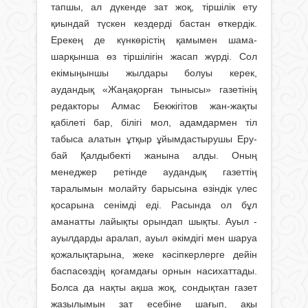
тапшы, ал дүкенде зат жоқ, тіршілік ету
қиындай түскен кездерді бастан өткердік.
Ерекең де күнкөрістің қамымен шама-
шарқынша өз тіршілігін жасап жүрді. Сол
екімыңыншы жылдары болуы керек,
аудандық «Жаңақорған тынысы» газетінің
редакторы Алмас Бекжігітов жан-жақты
қабілеті бар, білігі мол, адам­дармен тіл
табыса алатын ұтқыр ұйымдастырушы Еру­
бай Қалдыбекті жанына алды. Оның
менеджер ретін­де аудандық газеттің
таралымын молайту барысына өзіндік үлес
қосарына сенімді еді. Расында ол бұл
аманатты лайықты орындап шықты. Ауыл -
ауылдарды аралап, ауыл әкімдігі мен шаруа
қожалықтарына, жеке кәсіпкерлерге дейін
баспасөздің қоғамдағы орнын насихаттады.
Болса да нақты ақша жоқ, сондықтан газет
жазылымын зат есебіне шағып, ақы