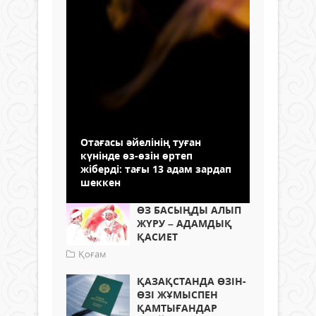
Отағасы әйелінің туған
күнінде өз-өзін өртеп
жіберді: тағы 13 адам зардап
шеккен
ӨЗ БАСЫҢДЫ АЛЫП
ЖҮРУ – АДАМДЫҚ
ҚАСИЕТ
Қоғам
ҚАЗАҚСТАНДА ӨЗІН-
ӨЗІ ЖҰМЫСПЕН
ҚАМТЫҒАНДАР