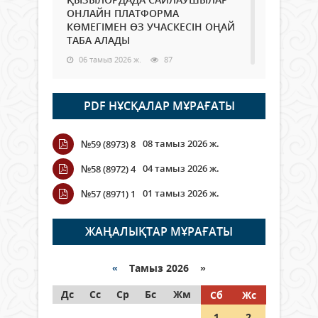
ОНЛАЙН ПЛАТФОРМА
КӨМЕГІМЕН ӨЗ УЧАСКЕСІН ОҢАЙ
ТАБА АЛАДЫ
06 тамыз 2026 ж.
87
Open Air: Қызылорда облысы
PDF НҰСҚАЛАР МҰРАҒАТЫ
полиция департаменті 20
мыңнан астам көрерменнің
қауіпсіздігін қамтамасыз етті
08 тамыз 2026 ж.
№59 (8973) 8
06 тамыз 2026 ж.
97
04 тамыз 2026 ж.
№58 (8972) 4
Wi-Fi ҚАБЫРҒА АРҚЫЛЫ ҚАЛАЙ
01 тамыз 2026 ж.
№57 (8971) 1
ӨТЕДІ?
06 тамыз 2026 ж.
265
ЖАҢАЛЫҚТАР МҰРАҒАТЫ
Как могут проголосовать
граждане Казахстана,
«
Тамыз 2026 »
находящиеся за рубежом?
Дс
Сс
Ср
Бс
Жм
Сб
Жс
05 тамыз 2026 ж.
146
1
2