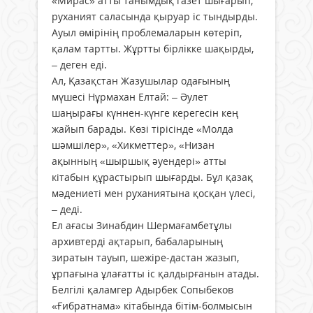
«Мирас» атты танымдық газет шығарып,
руханият саласында қыруар іс тындырды.
Ауыл өмірінің проблемаларын көтеріп,
қалам тартты. Жұртты бірлікке шақырды,
– деген еді.
Ал, Қазақстан Жазушылар одағының
мүшесі Нұрмахан Елтай: – Әулет
шаңырағы күннен-күнге керегесін кең
жайып барады. Көзі тірісінде «Молда
шәмшілер», «Хикметтер», «Низан
ақынның «шыршық әуендері» атты
кітабын құрастырып шығарды. Бұл қазақ
мәдениеті мен руханиятына қосқан үлесі,
– деді.
Ел ағасы Зинабдин Шермағамбетұлы
архивтерді ақтарып, бабаларының
зиратын тауып, шежіре-дастан жазып,
ұрпағына ұлағатты іс қалдырғанын атады.
Белгілі қаламгер Адырбек Сопыбеков
«Ғибратнама» кітабында бітім-болмысын