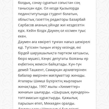
болдық, сонау сұрапыл соғыстан соң
танысқан едік. Ол кезде Қызылорда
пединститутында студент болатын,
облыстық газеттің редакторы Базарбай
Сарбасов ағаның үйінде жиі кездесетін
едік. Кейін білдік Дәукең ол кісімен туыс
екен.
Дәумен аға көкірегі тұнған нағыз шежірелі
еді. Түгіскен тыңын игеру кезінде, екі
бірдей шаруашылықта партком хатшысы,
бюро мүшесі, Кеңес депутаты болғаны ер
еңбегінің жемісін байқатады. Күн-түн
демей Ташкент, Самарқан архивтерінен
бабалар өмірінен мағлұматтар жинады.
Аталары Шәмші Бүзіріктің жырларын
жинақтады. 1997 жылы «Хикметтер»
жинағын шығарды. «Шыршық әуендерін»
топтамасын құрастырды. Қажылық
парызын өтеп, Меккеден оралды.
Дәумен қажы Шоманұлы! Бұл есімді