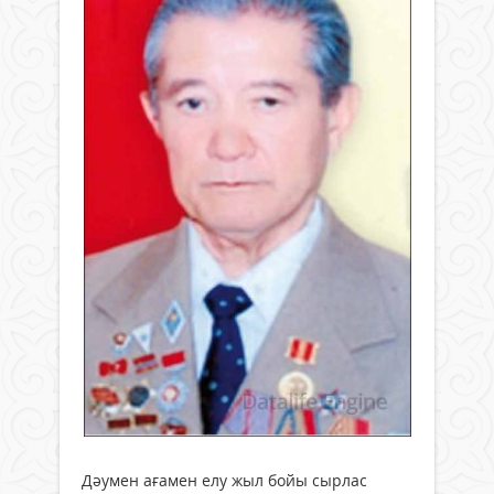
Дәумен ағамен елу жыл бойы сырлас