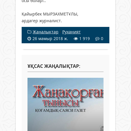
осы болар!..
Қайырбек МЫРЗАХМЕТҰЛЫ,
ардагер журналист.
Жаңалықтар
/
Руханият
26 мамыр 2018 ж.
1 919
0
ҰҚСАС ЖАҢАЛЫҚТАР: