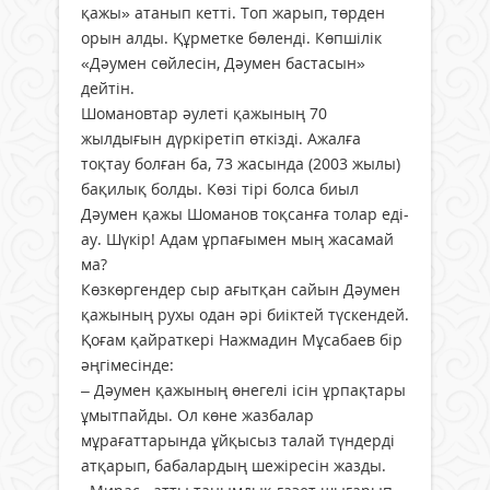
қажы» атанып кетті. Топ жарып, төрден
орын алды. Құрметке бөленді. Көпшілік
«Дәумен сөйлесін, Дәумен бастасын»
дейтін.
Шомановтар әулеті қажының 70
жылдығын дүркіретіп өткізді. Ажалға
тоқтау болған ба, 73 жасында (2003 жылы)
бақилық болды. Көзі тірі болса биыл
Дәумен қажы Шоманов тоқсанға толар еді-
ау. Шүкір! Адам ұрпағымен мың жасамай
ма?
Көзкөргендер сыр ағытқан сайын Дәумен
қажының рухы одан әрі биіктей түскендей.
Қоғам қайраткері Нажмадин Мұсабаев бір
әңгімесінде:
– Дәумен қажының өнегелі ісін ұрпақтары
ұмытпайды. Ол көне жазбалар
мұрағаттарында ұйқысыз талай түндерді
атқарып, бабалардың шежіресін жазды.