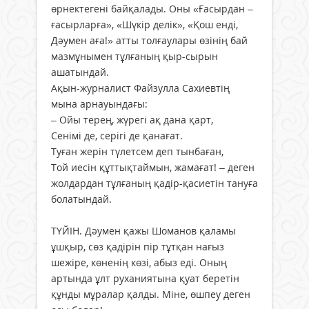
өрнектегені байқалады. Оны «Ғасырдан –
ғасырларға», «Шүкір делік», «Қош енді,
Дәумен аға!» атты толғаулары өзінің бай
мазмұнымен тұлғаның қыр-сырын
ашатындай.
Ақын-журналист Файзулла Сахиевтің
мына арнауындағы:
– Ойы терең, жүрегі ақ дана қарт,
Сенімі де, серігі де қанағат.
Туған жерін түлетсем деп тынбаған,
Той иесін құттықтаймын, жамағат! – деген
жолдардан тұлғаның қадір-қасиетін тануға
болатындай.
ТҮЙІН. Дәумен қажы Шоманов қаламы
ұшқыр, сөз қадірін пір тұтқан нағыз
шежіре, көненің көзі, абыз еді. Оның
артында ұлт руханиятына қуат беретін
құнды мұралар қалды. Міне, өшпеу деген