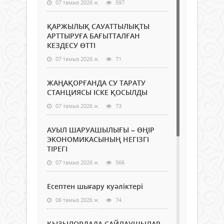
07 тамыз 2026 ж.
597
ҚАРЖЫЛЫҚ САУАТТЫЛЫҚТЫ
АРТТЫРУҒА БАҒЫТТАЛҒАН
КЕЗДЕСУ ӨТТІ
07 тамыз 2026 ж.
71
ЖАҢАҚОРҒАНДА СУ ТАРАТУ
СТАНЦИЯСЫ ІСКЕ ҚОСЫЛДЫ
07 тамыз 2026 ж.
73
АУЫЛ ШАРУАШЫЛЫҒЫ – ӨҢІР
ЭКОНОМИКАСЫНЫҢ НЕГІЗГІ
ТІРЕГІ
07 тамыз 2026 ж.
566
Есептен шығару куәліктері
06 тамыз 2026 ж.
74
ҚЫЗЫЛОРДАДА САЙЛАУШЫЛАР