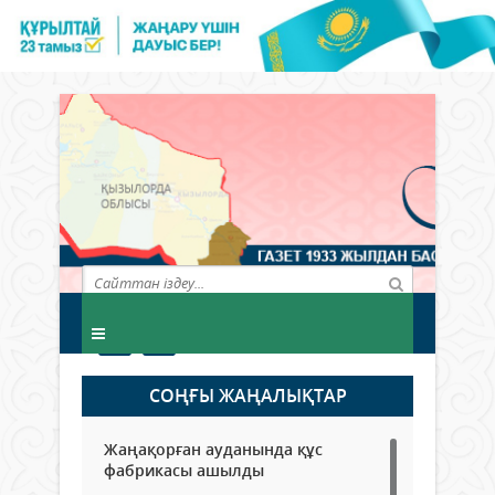
СОҢҒЫ ЖАҢАЛЫҚТАР
Жаңақорған ауданында құс
фабрикасы ашылды