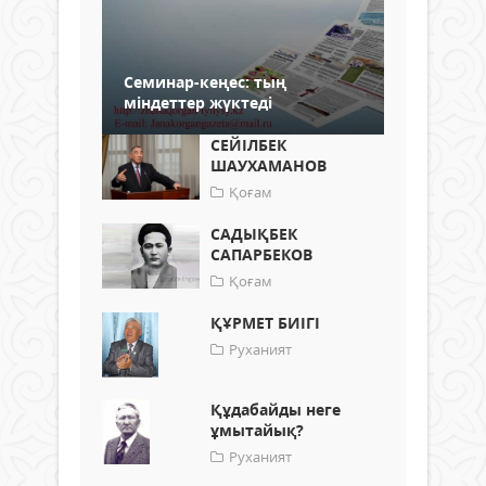
Семинар-кеңес: тың
міндеттер жүктеді
СЕЙІЛБЕК
ШАУХАМАНОВ
Қоғам
САДЫҚБЕК
САПАРБЕКОВ
Қоғам
ҚҰРМЕТ БИІГІ
Руханият
Құдабайды неге
ұмытайық?
Руханият