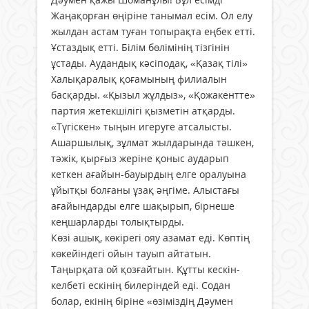
Жаңақорған өңіріне танымал есім. Ол елу
жылдан астам туған топырақта еңбек етті.
Ұстаздық етті. Білім бөлімінің тізгінін
ұстады. Аудандық кәсіподақ, «Қазақ тілі»
Халықаралық қоғамының филиалын
басқарды. «Қызыл жұлдыз», «Қожакентте»
партия жетекшілігі қызметін атқарды.
«Түгіскен» тыңын игеруге атсалысты.
Ашаршылық, зұлмат жылдарында тәшкен,
тәжік, қырғыз жеріне қоныс аударып
кеткен ағайын-бауырдың елге оралуына
ұйытқы болғаны ұзақ әңгіме. Алыстағы
ағайындарды елге шақырып, бірнеше
кеңшарларды толықтырды.
Көзі ашық, көкірегі ояу азамат еді. Көптің
көкейіндегі ойын тауып айтатын.
Таңырқата ой қозғайтын. Құтты кескін-
келбеті ескінің билеріндей еді. Содан
болар, екінің біріне «өзіміздің Дәумен