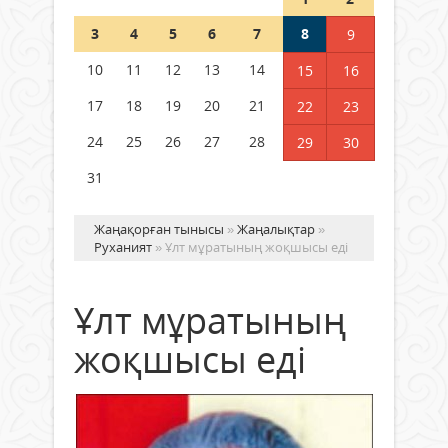
Шетелде жүрген Қазақстан
3
4
5
6
7
8
9
азаматтары қалай дауыс бере
алады?
10
11
12
13
14
15
16
05 тамыз 2026 ж.
157
17
18
19
20
21
22
23
24
25
26
27
28
29
30
31
Жаңақорған тынысы
»
Жаңалықтар
»
Руханият
» Ұлт мұратының жоқшысы еді
Ұлт мұратының
жоқшысы еді