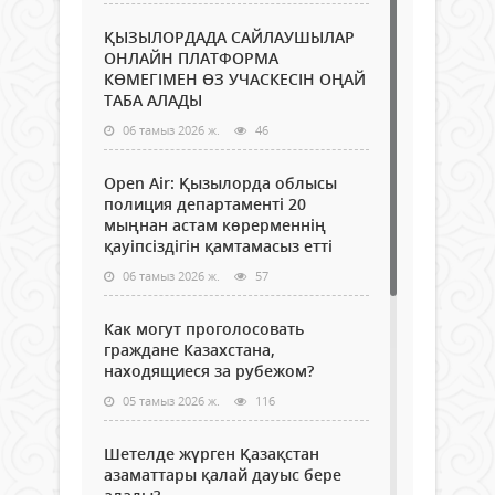
ҚЫЗЫЛОРДАДА САЙЛАУШЫЛАР
ОНЛАЙН ПЛАТФОРМА
КӨМЕГІМЕН ӨЗ УЧАСКЕСІН ОҢАЙ
ТАБА АЛАДЫ
06 тамыз 2026 ж.
46
Open Air: Қызылорда облысы
полиция департаменті 20
мыңнан астам көрерменнің
қауіпсіздігін қамтамасыз етті
06 тамыз 2026 ж.
57
Как могут проголосовать
граждане Казахстана,
находящиеся за рубежом?
05 тамыз 2026 ж.
116
Шетелде жүрген Қазақстан
азаматтары қалай дауыс бере