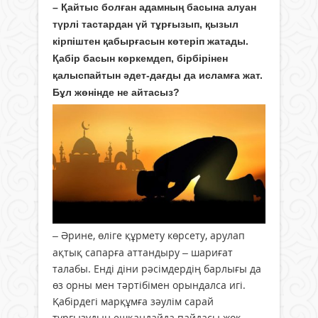
– Қайтыс болған адамның басына алуан
түрлі тастардан үй тұрғызып, қызыл
кірпіштен қабырғасын көтеріп жатады.
Қабір басын көркемдеп, бірбірінен
қалыспайтын әдет-дағды да исламға жат.
Бұл жөнінде не айтасыз?
– Әрине, өліге құрмету көрсету, арулап
ақтық сапарға аттандыру – шариғат
талабы. Енді діни рәсімдердің барлығы да
өз орны мен тәртібімен орындалса игі.
Қабірдегі марқұмға зәулім сарай
тұрғызудың ешқандайда пайдасы жоқ.