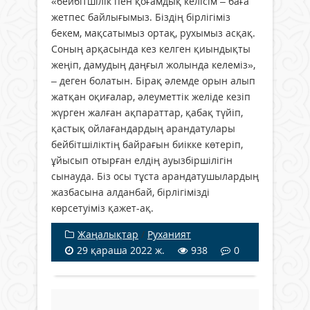
«бейбітшілік пен қоғамдық келісім – баға
жетпес байлығымыз. Біздің бірлігіміз
бекем, мақсатымыз ортақ, рухымыз асқақ.
Соның арқасында кез келген қиындықты
жеңіп, дамудың даңғыл жолында келеміз»,
– деген болатын. Бірақ әлемде орын алып
жатқан оқиғалар, әлеуметтік желіде кезіп
жүрген жалған ақпараттар, қабақ түйіп,
қастық ойлағандардың арандатулары
бейбітшіліктің байрағын биікке көтеріп,
ұйысып отырған елдің ауызбіршілігін
сынауда. Біз осы тұста арандатушылардың
жазбасына алданбай, бірлігімізді
көрсетуіміз қажет-ақ.
Жаңалықтар
/
Руханият
29 қараша 2022 ж.
938
0