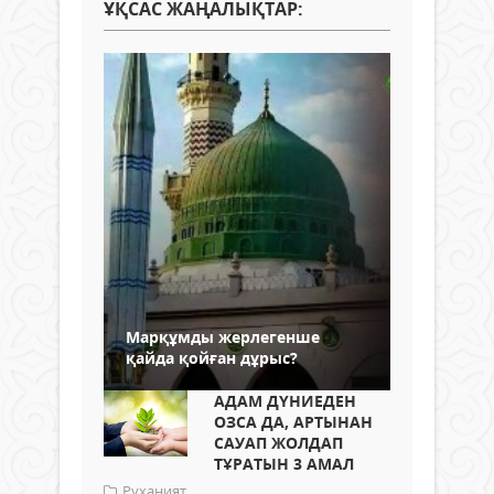
ҰҚСАС ЖАҢАЛЫҚТАР:
Марқұмды жерлегенше
қайда қойған дұрыс?
АДАМ ДҮНИЕДЕН
ОЗСА ДА, АРТЫНАН
САУАП ЖОЛДАП
ТҰРАТЫН 3 АМАЛ
Руханият