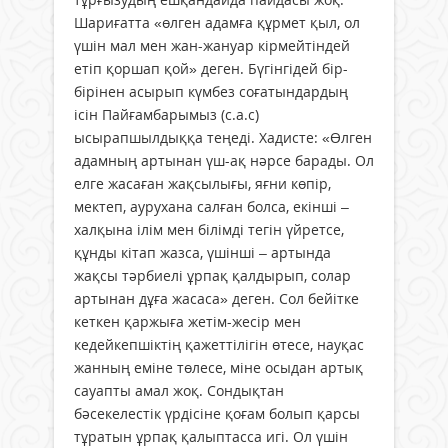
Шариғатта «өлген адамға құрмет қыл, ол
үшін мал мен жан-жануар кірмейтіндей
етіп қоршап қой» деген. Бүгінгідей бір-
бірінен асырып күмбез соғатындардың
ісін Пайғамбарымыз (с.а.с)
ысырапшылдыққа теңеді. Хадисте: «Өлген
адамның артынан үш-ақ нәрсе барады. Ол
елге жасаған жақсылығы, яғни көпір,
мектеп, аурухана салған болса, екінші –
халқына ілім мен білімді тегін үйретсе,
құнды кітап жазса, үшінші – артында
жақсы тәрбиелі ұрпақ қалдырып, солар
артынан дұға жасаса» деген. Сол бейітке
кеткен қаржыға жетім-жесір мен
кедейкепшіктің қажеттілігін өтесе, науқас
жанның еміне төлесе, міне осыдан артық
сауапты амал жоқ. Сондықтан
бәсекелестік үрдісіне қоғам болып қарсы
тұратын ұрпақ қалыптасса игі. Ол үшін