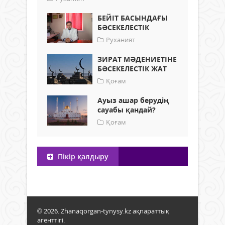
БЕЙІТ БАСЫНДАҒЫ
БӘСЕКЕЛЕСТІК
Руханият
ЗИРАТ МӘДЕНИЕТІНЕ
БӘСЕКЕЛЕСТІК ЖАТ
Қоғам
Ауыз ашар берудің
сауабы қандай?
Қоғам
Пікір қалдыру
© 2026. Zhanaqorgan-tynysy.kz ақпараттық
агенттігі.