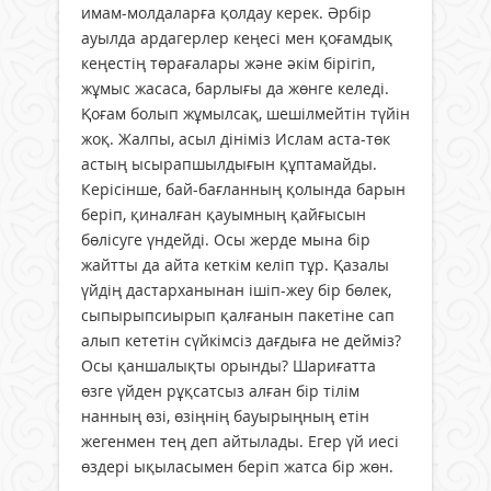
имам-молдаларға қолдау керек. Әрбір
ауылда ардагерлер кеңесі мен қоғамдық
кеңестің төрағалары және әкім бірігіп,
жұмыс жасаса, барлығы да жөнге келеді.
Қоғам болып жұмылсақ, шешілмейтін түйін
жоқ. Жалпы, асыл дініміз Ислам аста-төк
астың ысырапшылдығын құптамайды.
Керісінше, бай-бағланның қолында барын
беріп, қиналған қауымның қайғысын
бөлісуге үндейді. Осы жерде мына бір
жайтты да айта кеткім келіп тұр. Қазалы
үйдің дастарханынан ішіп-жеу бір бөлек,
сыпырыпсиырып қалғанын пакетіне сап
алып кететін сүйкімсіз дағдыға не дейміз?
Осы қаншалықты орынды? Шариғатта
өзге үйден рұқсатсыз алған бір тілім
нанның өзі, өзіңнің бауырыңның етін
жегенмен тең деп айтылады. Егер үй иесі
өздері ықыласымен беріп жатса бір жөн.