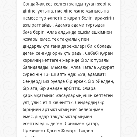
Сондай-ақ кез келген жанды туған жеріне,
дініне, ұлтына, нәсіліне және жынысына
немесе түр әлпетіне қарап бөліп, ара-жігін
ажыратпайды. Адамға адами тұрғыдан
баға беріп, Алла алдында ешкім ешкімнен
жоғары емес, тек тақуалық пен
діндарлықта ғана дәрежелері биік болады
деген сенімді орнықтырады. Себебі Құран
кәрімнің көптеген жерінде бірлік туралы
баяндалады. Мысалы, Алла Тағала Хужурат
сүресінің 13- ші аятында: «Уа, адамзат!
Сендерді Біз әуелде бір еркек, бір әйелден,
бір ата, бір анадан өрбіттік. Өзара
қарымқатынас жасауларың үшін көптеген
ұлт, ұлыс етіп көбейттік. Сендердің бір-
біріңнен артықтығың несібелеріңмен
емес, діндар-тақуалықтарыңмен
есептеледі». деген. Сонымен қатар,
Президент ҚасымЖомарт Тоқаев