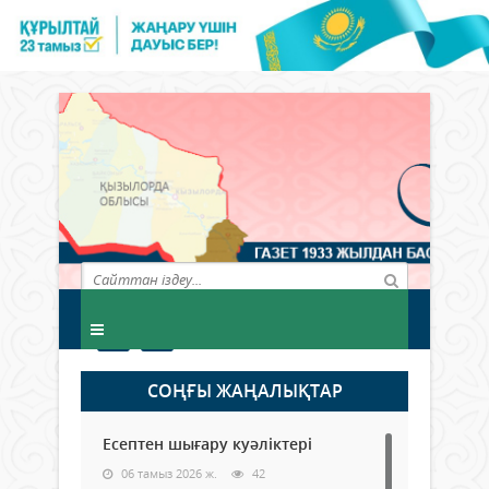
СОҢҒЫ ЖАҢАЛЫҚТАР
Есептен шығару куәліктері
06 тамыз 2026 ж.
42