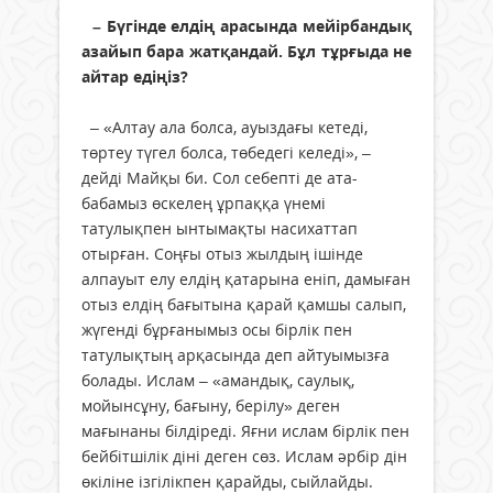
– Бүгінде елдің арасында мейірбандық
азайып бара жатқандай. Бұл тұрғыда не
айтар едіңіз?
– «Алтау ала болса, ауыздағы кетеді,
төртеу түгел болса, төбедегі келеді», –
дейді Майқы би. Сол себепті де ата-
бабамыз өскелең ұрпаққа үнемі
татулықпен ынтымақты насихаттап
отырған. Соңғы отыз жылдың ішінде
алпауыт елу елдің қатарына еніп, дамыған
отыз елдің бағытына қарай қамшы салып,
жүгенді бұрғанымыз осы бірлік пен
татулықтың арқасында деп айтуымызға
болады. Ислам – «амандық, саулық,
мойынсұну, бағыну, берілу» деген
мағынаны білдіреді. Яғни ислам бірлік пен
бейбітшілік діні деген сөз. Ислам әрбір дін
өкіліне ізгілікпен қарайды, сыйлайды.