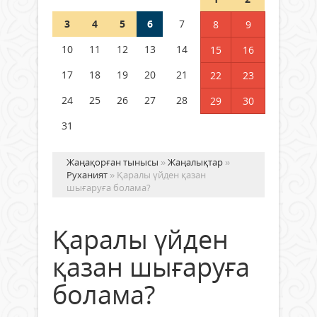
3
4
5
6
7
8
9
Германия аптап ыстыққа
байланысты суды үнемдей
10
11
12
13
14
15
16
бастады
17
18
19
20
21
22
23
04 тамыз 2026 ж.
93
24
25
26
27
28
29
30
31
Жаңақорған тынысы
»
Жаңалықтар
»
Руханият
» Қаралы үйден қазан
шығаруға болама?
Қаралы үйден
қазан шығаруға
болама?