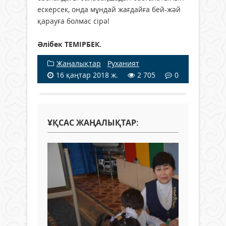
ескерсек, онда мұндай жағдайға бей-жәй
қарауға болмас сірә!
Әлібек ТЕМІРБЕК.
Жаңалықтар
/
Руханият
16 қаңтар 2018 ж.
2 705
0
ҰҚСАС ЖАҢАЛЫҚТАР: