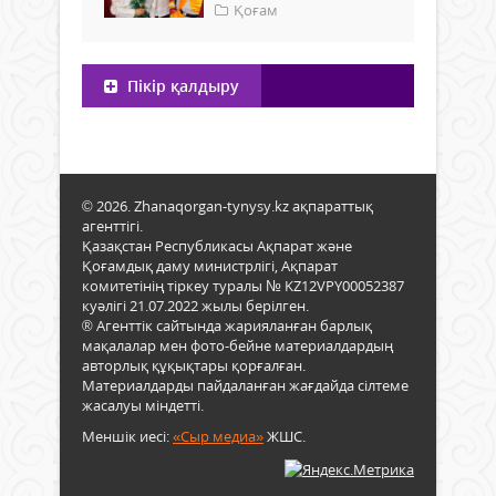
Қоғам
Пікір қалдыру
© 2026. Zhanaqorgan-tynysy.kz ақпараттық
агенттігі.
Қазақстан Республикасы Ақпарат және
Қоғамдық даму министрлігі, Ақпарат
комитетінің тіркеу туралы № KZ12VPY00052387
куәлігі 21.07.2022 жылы берілген.
® Агенттік сайтында жарияланған барлық
мақалалар мен фото-бейне материалдардың
авторлық құқықтары қорғалған.
Материалдарды пайдаланған жағдайда сілтеме
жасалуы міндетті.
Меншік иесі:
«Сыр медиа»
ЖШС.