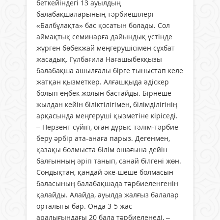
беткейіндегі 13 ауылдың
балабақшаларының тәрбиешілері
«Балбұлақта» бас қосатын болады. Сол
аймақтық семинарға дайындық үстінде
жүрген бөбекжай меңгерушісімен сұхбат
жасадық. Гүлбағила Нағашыбекқызы
балабақша ашылғалы бірге тыныстап келе
жатқан қызметкер. Алғашқыда әдіскер
болып еңбек жолын бастайды. Бірнеше
жылдан кейін біліктілігімен, білімділігінің
арқасында меңгеруші қызметіне кіріседі.
– Перзент сүйіп, оған дұрыс тәлім-тәрбие
беру әрбір ата-анаға парыз. Дегенмен,
қазақы болмыста білім ошағына дейін
балғынның әріп танып, санай білгені жөн.
Сондықтан, қандай әке-шеше болмасын
баласының балабақшада тәрбиеленгенін
қалайды. Алайда, ауылда жалғыз балалар
орталығы бар. Онда 3-5 жас
аралығындағы 20 бала тәрбиеленеді, –