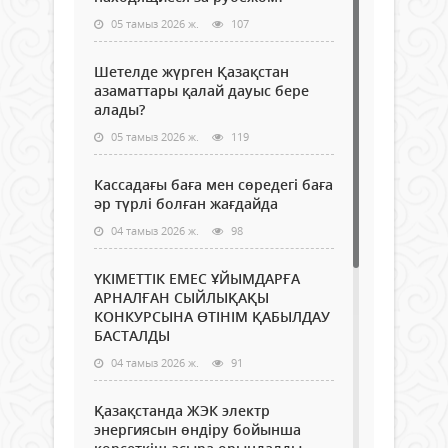
05 тамыз 2026 ж.
107
Шетелде жүрген Қазақстан
азаматтары қалай дауыс бере
алады?
05 тамыз 2026 ж.
119
Кассадағы баға мен сөредегі баға
әр түрлі болған жағдайда
04 тамыз 2026 ж.
98
ҮКІМЕТТІК ЕМЕС ҰЙЫМДАРҒА
АРНАЛҒАН СЫЙЛЫҚАҚЫ
КОНКУРСЫНА ӨТІНІМ ҚАБЫЛДАУ
БАСТАЛДЫ
04 тамыз 2026 ж.
91
Қазақстанда ЖЭК электр
энергиясын өндіру бойынша