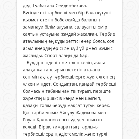
деді Гүлбағила Сейденбекова.
Бүгінде екі тәрбиеші мен бір бала күтуші
қызмет ететін бөбекжайда баланың
заманауи білім алуына, салауатты өмір
салтын ұстауына жағдай жасалған. Тәрбие
атаулының ең құдыреттісі өнер болса, сол
асыл өнердің өрісі ән-күй үйірмесі жұмыс
жасайды. Спорт алаңы да бар.
– Бүлдіршіндерін жетелеп келіп, аялы
алақанға тапсырып кететін ата-ана
сенімін ақтау тәрбиешілерге жүктелген ең
үлкен міндет. Сондықтан, қандай тәрбиеші
болмасын табанынан тік тұрып, періште
жүректің кіршіксіз көңілінен шығып,
қазақы тәлім беруді мақсат тұтуы керек.
Қос тәрбиешіміз Айсұлу Жадикова мен
Рауан Қалманова осы үдеден шығып
келеді. Бірақ, ғимараттың тарлығы,
тәрбиешілердің әдістемелік және түрлі