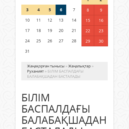
3
4
5
6
7
8
9
Қысқы демалыс 14 күн: 2026–
2027 оқу жылына арналған
10
11
12
13
14
15
16
каникул кестесі бекітілді
17
18
19
20
21
22
23
04 тамыз 2026 ж.
125
24
25
26
27
28
29
30
31
Жаңақорған тынысы
»
Жаңалықтар
»
Руханият
» БІЛІМ БАСПАЛДАҒЫ
БАЛАБАҚШАДАН БАСТАЛАДЫ
БІЛІМ
БАСПАЛДАҒЫ
БАЛАБАҚШАДАН