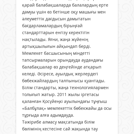
қарай балабақшаларда балалардың ерте
дамуы үшін өз бетінше оқу машығы мен
әлеуметтік дағдысын дамытатын
бағдарламалардың бірыңғай
стандарттарын енгізу керектігін
нақтылады. Яғни, жаңа жүйенің
артықшылығын айқындап берді.
Мемлекет басшысының міндетті
тапсырмаларын орындауда аудандағы
балабақшалар өз деңгейінде атқарып
келеді. Әсіресе, ауылдық жерлердегі
бөбекжайлардың талпынысы қуантады.
Білім стандарты, жаңа технологиялармен
толығып жатыр. 2011 жылы іргетасы
қаланған Қосүйеңкі ауылындағы тұңғыш
«Балбұлақ» мемлекеттік бөбекжайы да осы
тұрғыда алға адымдауда.
Тәжірибе алмасу мақсатында білім
бөлімінің кестесіне сай жақында тау