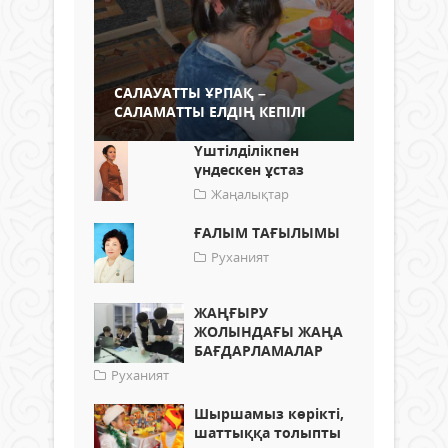
САЛАУАТТЫ ҰРПАҚ –
САЛАМАТТЫ ЕЛДІҢ КЕПІЛІ
Үштілділікпен
үндескен ұстаз
Жаңалықтар
ҒАЛЫМ ТАҒЫЛЫМЫ
Руханият
ЖАҢҒЫРУ
ЖОЛЫНДАҒЫ ЖАҢА
БАҒДАРЛАМАЛАР
Руханият
Шыршамыз көрікті,
шаттыққа толыпты