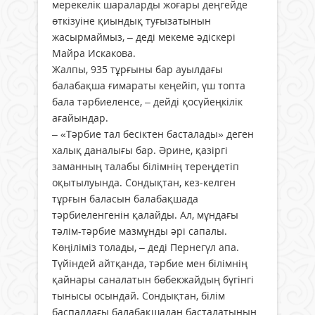
мерекелік шараларды жоғары деңгейде
өткізуіне қиындық туғызатынын
жасырмаймыз, – деді мекеме әдіскері
Майра Искакова.
Жалпы, 935 тұрғыны бар ауылдағы
балабақша ғимараты кеңейіп, үш топта
бала тәрбиеленсе, – дейді қосүйеңкілік
ағайындар.
– «Тәрбие тал бесіктен басталады» деген
халық даналығы бар. Әрине, қазіргі
заманның талабы білімнің тереңдетіп
оқытылуында. Сондықтан, кез-келген
тұрғын баласын балабақшада
тәрбиеленгенін қалайды. Ал, мұндағы
тәлім-тәрбие мазмұнды әрі сапалы.
Көңіліміз толады, – деді Пернегүл апа.
Түйіндей айтқанда, тәрбие мен білімнің
қайнары саналатын бөбекжайдың бүгінгі
тынысы осындай. Сондықтан, білім
баспалдағы балабақшадан басталатынын