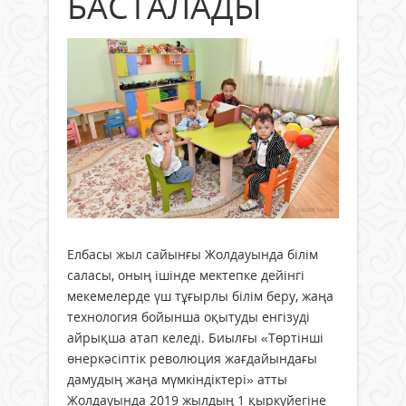
БАСТАЛАДЫ
Елбасы жыл сайынғы Жолдауында білім
саласы, оның ішінде мектепке дейінгі
мекемелерде үш тұғырлы білім беру, жаңа
технология бойынша оқытуды енгізуді
айрықша атап келеді. Биылғы «Төртінші
өнеркәсіптік революция жағдайындағы
дамудың жаңа мүмкіндіктері» атты
Жолдауында 2019 жылдың 1 қыркүйегіне