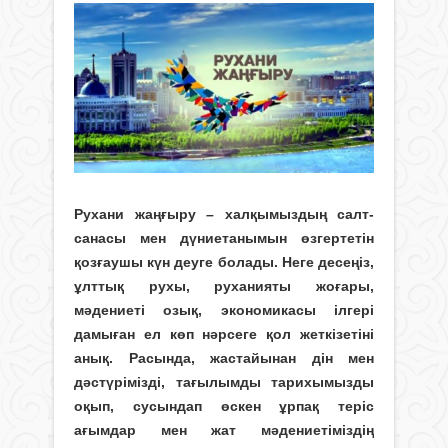
Рухани жаңғыру – халқымыздың салт-
санасы мен дүниетанымын өзгертетін
қозғаушы күн деуге болады. Неге десеңіз,
ұлттық рухы, руханияты жоғары,
мәдениеті озық, экономикасы ілгері
дамыған ел көп нәрсеге қол жеткізетіні
анық. Расында, жастайынан дін мен
дәстүрімізді, тағылымды тарихымызды
оқып, сусындап өскен ұрпақ теріс
ағымдар мен жат мәдениетіміздің