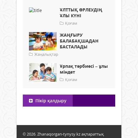
ҰЛТТЫҚ ӨРЛЕУДІҢ
ҰЛЫ КҮНІ
Қоғам
ЖАҢҒЫРУ
БАЛАБАҚШАДАН
БАСТАЛАДЫ
Жаңалықтар
Ұрпақ тәрбиесі – ұлы
міндет
Қоғам
Пікір қалдыру
© 2026. Zhanaqorgan-tynysy.kz ақпараттық