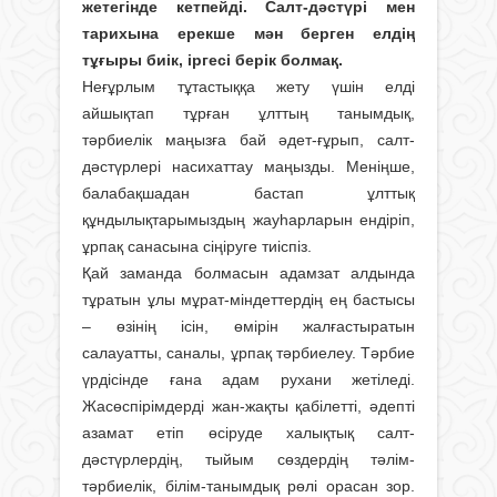
жетегінде кетпейді. Салт-дәстүрі мен
тарихына ерекше мән берген елдің
тұғыры биік, іргесі берік болмақ.
Неғұрлым тұтастыққа жету үшін елді
айшықтап тұрған ұлттың танымдық,
тәрбиелік маңызға бай әдет-ғұрып, салт-
дәстүрлері насихаттау маңызды. Меніңше,
балабақшадан бастап ұлттық
құндылықтарымыздың жауһарларын ендіріп,
ұрпақ санасына сіңіруге тиіспіз.
Қай заманда болмасын адамзат алдында
тұратын ұлы мұрат-міндеттердің ең бастысы
– өзінің ісін, өмірін жалғастыратын
салауатты, саналы, ұрпақ тәрбиелеу. Тәрбие
үрдісінде ғана адам рухани жетіледі.
Жасөспірімдерді жан-жақты қабілетті, әдепті
азамат етіп өсіруде халықтық салт-
дәстүрлердің, тыйым сөздердің тәлім-
тәрбиелік, білім-танымдық рөлі орасан зор.