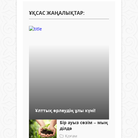
ҰҚСАС ЖАҢАЛЫҚТАР:
Ұлттық өрлеудің ұлы күні!
Бір ауыз сөзім – мың
ділдә
Қоғам