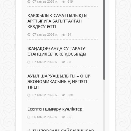
07 тамыз 2026 ж.
619
ҚАРЖЫЛЫҚ САУАТТЫЛЫҚТЫ
АРТТЫРУҒА БАҒЫТТАЛҒАН
КЕЗДЕСУ ӨТТІ
07 тамыз 2026 ж.
84
ЖАҢАҚОРҒАНДА СУ ТАРАТУ
СТАНЦИЯСЫ ІСКЕ ҚОСЫЛДЫ
07 тамыз 2026 ж.
88
АУЫЛ ШАРУАШЫЛЫҒЫ – ӨҢІР
ЭКОНОМИКАСЫНЫҢ НЕГІЗГІ
ТІРЕГІ
07 тамыз 2026 ж.
580
Есептен шығару куәліктері
06 тамыз 2026 ж.
86
ҚЫЗЫЛОРДАДА САЙЛАУШЫЛАР