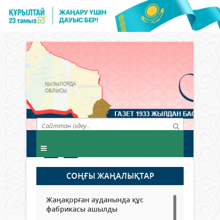
СОҢҒЫ ЖАҢАЛЫҚТАР
Жаңақорған ауданында құс
фабрикасы ашылды