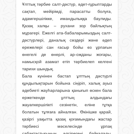
Ұлттық тәрбие салт-дәстүр, әдет-ғұрыптарды
сақтап, мейірімді, парасатты болуға,
адамгершілікке, имандылыққа баулиды.
Қазақ халқы – рухани зор байлықтың
мұрагері. Ежелгі ата-бабаларымыздың салт-
дәстүрлері, даналық сөздері және әдеп
ережелері сан ғасыр бойы өз ұрпағын
өнегелі де өнерлі, ар-ожданы жоғары,
намысқой азамат етіп тәрбиелеп келгені
тарихи шындық.
Бала күнінен бастап ұлттың дәстүрлі
құндылықтарын бойына сіңіріп, халық ауыз
әдебиеті жауһарларына қанығып өскен бала
ержеткенде ұлттың алдындағы
жауапкершілікті сезінетін, еліне тұтқа
болатын тұлғаға айналған. Өкінішке қарай,
қазіргі уақытта қазақ қоғамындағы жастар
тәрбиесі мәселесінде ұрпақ
сабақтастығының әлсірегені байқалады.