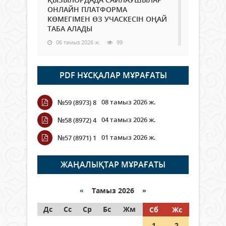
ОНЛАЙН ПЛАТФОРМА
КӨМЕГІМЕН ӨЗ УЧАСКЕСІН ОҢАЙ
ТАБА АЛАДЫ
06 тамыз 2026 ж.
99
Open Air: Қызылорда облысы
PDF НҰСҚАЛАР МҰРАҒАТЫ
полиция департаменті 20
мыңнан астам көрерменнің
қауіпсіздігін қамтамасыз етті
08 тамыз 2026 ж.
№59 (8973) 8
06 тамыз 2026 ж.
118
04 тамыз 2026 ж.
№58 (8972) 4
Wi-Fi ҚАБЫРҒА АРҚЫЛЫ ҚАЛАЙ
01 тамыз 2026 ж.
№57 (8971) 1
ӨТЕДІ?
06 тамыз 2026 ж.
276
ЖАҢАЛЫҚТАР МҰРАҒАТЫ
Как могут проголосовать
граждане Казахстана,
«
Тамыз 2026 »
находящиеся за рубежом?
Дс
Сс
Ср
Бс
Жм
Сб
Жс
05 тамыз 2026 ж.
158
1
2