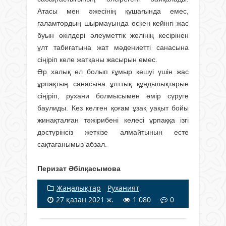
Атасы мен әжесінің құшағында емес,
ғаламтордың шырмауында өскен кейінгі жас
буын өкілдері әлеуметтік желінің кесірінен
ұлт табиғатына жат мәдениетті санасына
сіңіріп келе жатқаны жасырын емес.
Әр халық ел болып ғұмыр кешуі үшін жас
ұрпақтың санасына ұлттық құндылықтарын
сіңіріп, рухани болмысымен өмір сүруге
баулиды. Кез келген қоғам ұзақ уақыт бойы
жинақталған тәжірибені келесі ұрпаққа ізгі
дәстүрінсіз жеткізе алмайтынын есте
сақтағанымыз абзал.
Перизат Әбілқасымова
Жаңалықтар
/
Руханият
27 қазан 2021 ж.
1 080
0