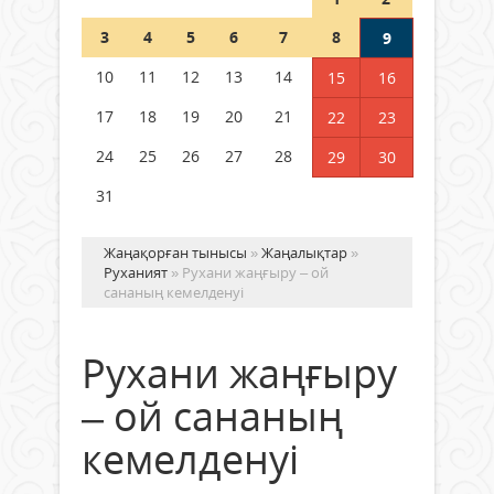
Шетелде жүрген Қазақстан
3
4
5
6
7
8
9
азаматтары қалай дауыс бере
алады?
10
11
12
13
14
15
16
05 тамыз 2026 ж.
169
17
18
19
20
21
22
23
24
25
26
27
28
29
30
31
Жаңақорған тынысы
»
Жаңалықтар
»
Руханият
» Рухани жаңғыру – ой
сананың кемелденуі
Рухани жаңғыру
– ой сананың
кемелденуі