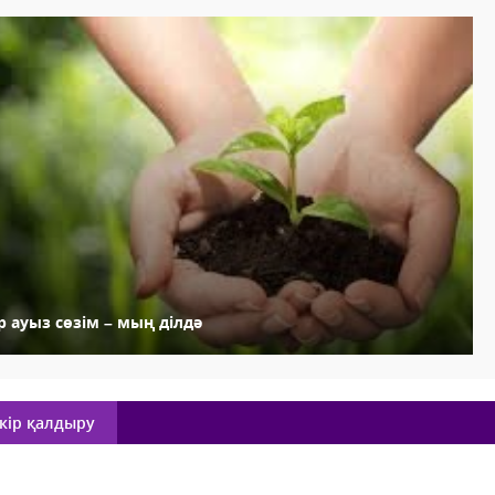
р ауыз сөзім – мың ділдә
кір қалдыру