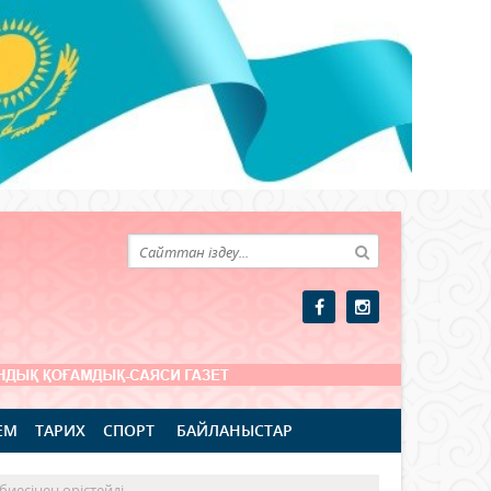
ЕМ
ТАРИХ
СПОРТ
БАЙЛАНЫСТАР
биесінен өрістейді