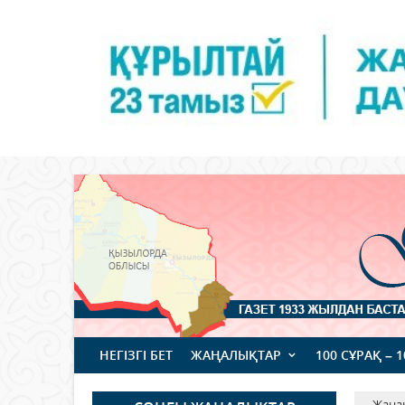
НЕГІЗГІ БЕТ
ЖАҢАЛЫҚТАР
100 СҰРАҚ – 
Жаңа