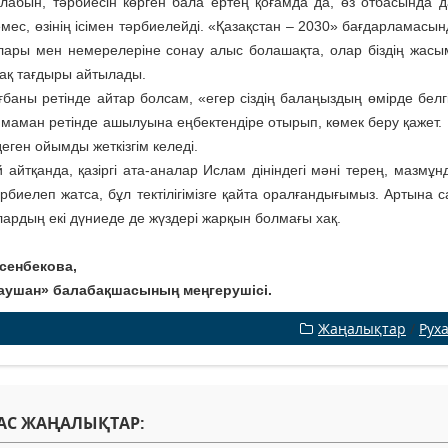
алабын, тәрбиесін көрген бала ертең қоғамда да, өз отбасында
емес, өзінің ісімен тәрбиелейді. «Қазақстан – 2030» бағдарламас
лары мен немерелеріне сонау алыс болашақта, олар біздің жасым
пақ тағдыры айтылады.
баны ретінде айтар болсам, «егер сіздің балаңыздың өмірде белгіл
, маман ретінде ашылуына еңбектендіре отырып, көмек беру қажет. 
деген ойымды жеткізгім келеді.
 айтқанда, қазіргі ата-аналар Ислам дініндегі мәні терең, мазмұн
әрбиелеп жатса, бұл тектілігімізге қайта оралғандығымыз. Артына
лардың екі дүниеде де жүздері жарқын болмағы хақ.
сенбекова,
аушан» балабақшасының меңгерушісі.
Жаңалықтар
/
Рух
АС ЖАҢАЛЫҚТАР: