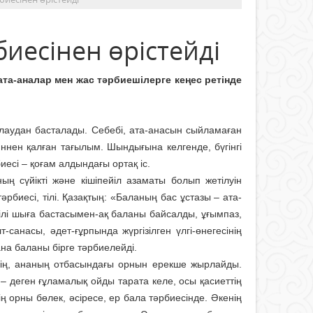
иесінен өрістейді
ата-аналар мен жас тәрбиешілерге кеңес ретінде
ыйлаудан басталады. Себебі, ата-анасын сыйламаған
ннен қалған тағылым. Шындығына келгенде, бүгінгі
иесі – қоғам алдындағы ортақ іс.
ың сүйікті және кішіпейіл азаматы болып жетілуін
рбиесі, тілі. Қазақтың: «Баланың бас ұстазы – ата-
 тілі шыға бастасымен-ақ баланы байсалды, ұғымпаз,
санасы, әдет-ғұрпында жүргізілген үлгі-өнегесінің
ана баланы бірге тәрбиелейді.
інің, ананың отбасындағы орнын ерекше жырлайды.
 деген ғұламалық ойды тарата келе, осы қасиеттің
ің орны бөлек, әсіресе, ер бала тәрбиесінде. Әкенің