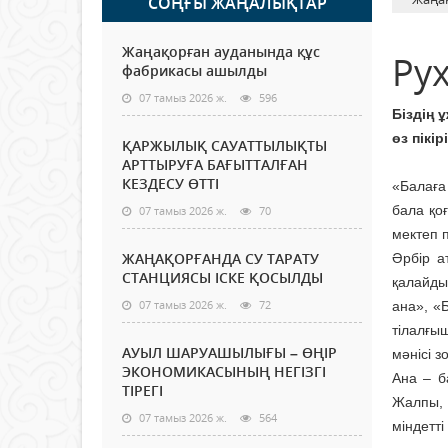
СОҢҒЫ ЖАҢАЛЫҚТАР
Жаңақорған ауданында құс
Рух
фабрикасы ашылды
07 тамыз 2026 ж.
596
Біздің 
өз пікір
ҚАРЖЫЛЫҚ САУАТТЫЛЫҚТЫ
АРТТЫРУҒА БАҒЫТТАЛҒАН
КЕЗДЕСУ ӨТТІ
«Балаға
бала қо
07 тамыз 2026 ж.
70
мектеп п
ЖАҢАҚОРҒАНДА СУ ТАРАТУ
Әрбір а
СТАНЦИЯСЫ ІСКЕ ҚОСЫЛДЫ
қалайды
07 тамыз 2026 ж.
72
ана», «Б
тілалғы
АУЫЛ ШАРУАШЫЛЫҒЫ – ӨҢІР
мәнісі з
ЭКОНОМИКАСЫНЫҢ НЕГІЗГІ
Ана – б
ТІРЕГІ
Жалпы, 
07 тамыз 2026 ж.
564
міндетті