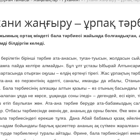
ани жаңғыру – ұрпақ тәрб
ұжымның ортақ міндеті бала тәрбиесі жайында болғандықтан, 
імді білдіргім келеді.
 берілетін бірінші тәрбие ата-анасын, туған-туысын, жолдасын с
ғамға пайда келтіре алмайды». Бұл ұлт ұстазы Ыбырай Алтынсари
артасында отырған оқушы – елдің ертеңгі тірегі. Жас ұрпақтың тәрб
та-ана өз перзентінің әдепті, саналы, иманды да ибалы, Отанын
. Бала тәрбиесінің алғашқы алтын қазығы – өз отының басындағы тә
алапан ұяда не көрсе, ұшқанда соны іледі» – дегендей, есі кіріп,
ш етіп баулыған жөн. Ата-ана тәрбие беруде ата-бабамыздың салт-
ор. Отбасы тәрбиесінде әкенің де, ананың да орны бөлек. Әке мен 
ала тәрбиесіндегі ерекше тұлға. Дана Абай бабамыз қазақ әйел
«адам бойындағы барлық қасиеттер ананың ақ сүтімен жаралған» –
 түрде тәрбиеленуі туралы айтады. Әрине, бала тәрбиесіндегі әкен