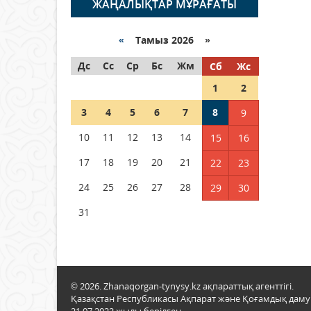
ЖАҢАЛЫҚТАР МҰРАҒАТЫ
«
Тамыз 2026 »
Дс
Сс
Ср
Бс
Жм
Сб
Жс
1
2
3
4
5
6
7
8
9
10
11
12
13
14
15
16
17
18
19
20
21
22
23
24
25
26
27
28
29
30
31
© 2026. Zhanaqorgan-tynysy.kz ақпараттық агенттігі.
Қазақстан Республикасы Ақпарат және Қоғамдық даму м