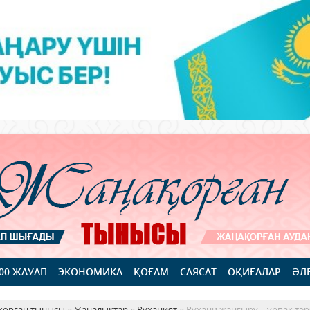
100 ЖАУАП
ЭКОНОМИКА
ҚОҒАМ
САЯСАТ
ОҚИҒАЛАР
ӘЛ
қорған тынысы
»
Жаңалықтар
»
Руханият
» Рухани жаңғыру – ұрпақ тәр