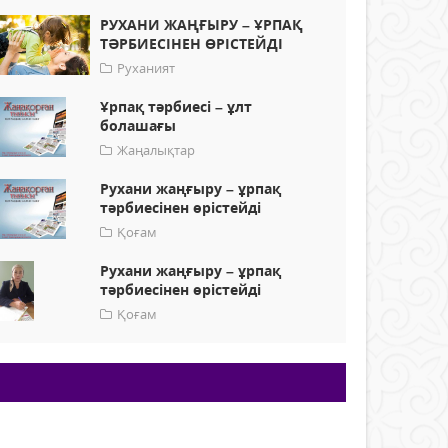
РУХАНИ ЖАҢҒЫРУ – ҰРПАҚ
ТӘРБИЕСІНЕН ӨРІСТЕЙДІ
Руханият
Ұрпақ тәрбиесі – ұлт
болашағы
Жаңалықтар
Рухани жаңғыру – ұрпақ
тәрбиесінен өрістейді
Қоғам
Рухани жаңғыру – ұрпақ
тәрбиесінен өрістейді
Қоғам