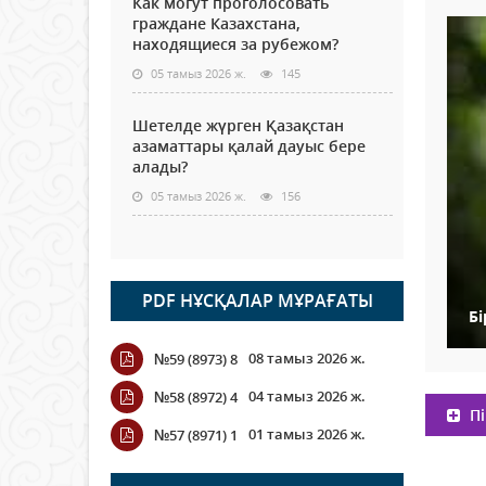
Как могут проголосовать
граждане Казахстана,
находящиеся за рубежом?
05 тамыз 2026 ж.
145
Шетелде жүрген Қазақстан
азаматтары қалай дауыс бере
алады?
05 тамыз 2026 ж.
156
PDF НҰСҚАЛАР МҰРАҒАТЫ
Бі
08 тамыз 2026 ж.
№59 (8973) 8
04 тамыз 2026 ж.
№58 (8972) 4
Пі
01 тамыз 2026 ж.
№57 (8971) 1