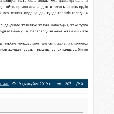
 да шешуші тұлға бола алады. Әке қашанда баланы
ында: «Әкелер мен аналардың, аталар мен әжелердің
ызға жеткен кезде қандай күйде көргіміз келеді…»
і деңгейде жетістікке жетуін қаласаңыз, жеке тұлға
Бұл ата-ана үшін, балалар үшін және қоғам үшін өте
ды тәрбие негіздерімен танысып, жаны ізгі, көргенді
 сауап жолдап тұратын иманды ұрпақ қалдыра білген
аният
19 қыркүйек 2019 ж.
1 207
0