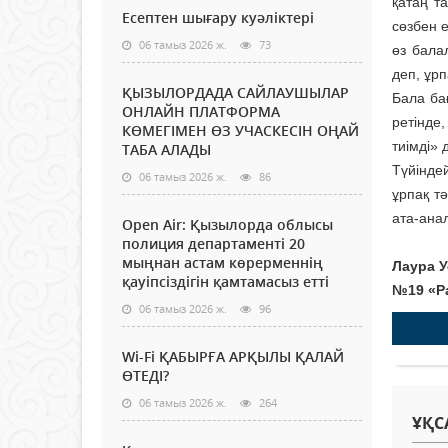
қатаң т
Есептен шығару куәліктері
сөзбен 
06 тамыз 2026 ж.
73
өз бала
деп, ұр
ҚЫЗЫЛОРДАДА САЙЛАУШЫЛАР
Бала бағ
ОНЛАЙН ПЛАТФОРМА
ретінде
КӨМЕГІМЕН ӨЗ УЧАСКЕСІН ОҢАЙ
тиімді» 
ТАБА АЛАДЫ
Түйіндей
06 тамыз 2026 ж.
86
ұрпақ т
ата-ана
Open Air: Қызылорда облысы
полиция департаменті 20
мыңнан астам көрерменнің
Лаура У
қауіпсіздігін қамтамасыз етті
№19 «Р
06 тамыз 2026 ж.
96
Wi-Fi ҚАБЫРҒА АРҚЫЛЫ ҚАЛАЙ
ӨТЕДІ?
06 тамыз 2026 ж.
264
ҰҚС