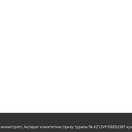
инистрлігі, Ақпарат комитетінің тіркеу туралы № KZ12VPY00052387 куә