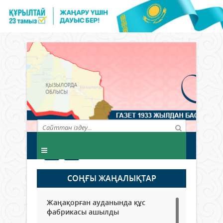
СОҢҒЫ ЖАҢАЛЫҚТАР
Жаңақорған ауданында құс
фабрикасы ашылды