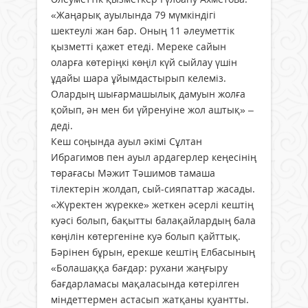
«Жаңарық ауылында 79 мүмкіндігі
шектеулі жан бар. Оның 11 әлеуметтік
қызметті қажет етеді. Мереке сайын
оларға көтеріңкі көңіл күй сыйлау үшін
ұдайы шара ұйымдастырып келеміз.
Олардың шығармашылық дамуын жолға
қойып, ән мен би үйренуіне жол аштық» –
деді.
Кеш соңында ауыл әкімі Сұлтан
Ибрагимов пен ауыл ардагерлер кеңесінің
төрағасы Мәжит Тәшимов тамаша
тілектерін жолдап, сый-сияпаттар жасады.
«Жүректен жүрекке» жеткен әсерлі кештің
куәсі болып, бақытты балақайлардың бала
көңілін көтергеніне куә болып қайттық.
Бәрінен бұрын, ерекше кештің Елбасының
«Болашаққа бағдар: рухани жаңғыру
бағдарламасы мақаласында көтерілген
міндеттермен астасып жатқаны қуантты.