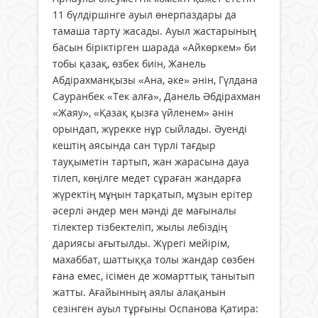
11 бүлдіршінге ауыл өнерпаздары да
тамаша тарту жасады. Ауыл жастарының
басын біріктірген шарада «Айкөркем» би
тобы қазақ, өзбек биін, Жанель
Абдірахманқызы «Ана, әке» әнін, Гүлдана
Сауранбек «Тек алға», Данель Әбдірахман
«Жаяу», «Қазақ қызға үйленем» әнін
орындап, жүрекке нұр сыйлады. Әуенді
кештің аясында сан түрлі тағдыр
тауқыметін тартып, жан жарасына дауа
тілеп, көңілге медет сұраған жандарға
жүректің мұңын тарқатып, мұзын ерітер
әсерлі әндер мен мәнді де мағыналы
тілектер тізбектеліп, жылы лебіздің
дариясы ағытылды. Жүрегі мейірім,
махаббат, шаттыққа толы жандар сөзбен
ғана емес, ісімен де жомарттық танытып
жатты. Ағайынның аялы алақанын
сезінген ауыл тұрғыны Оспанова Қатира: