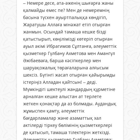
– Немере десе, ата-әженің шығарға жаны
қалмайды емес пе? Мен де немеремнің
басына түскен ауыртпалыққа көндігіп,
Жаратушы Аллаға мінәжат етіп отырған
жанмын. Осындай тамаша кешке бізді
қатыстырып, көңілімізді көтеріп отырған
ауыл әкімі Ибрагимов Сұлтанға, әлеуметтік
қызметкер Гүлбану Ахметова мен Амангүл
Әжібаеваға, барша кәсіпкерлер мен
шаруақожалық төрағаларына алғысым
шексіз. Бүгінгі жасап отырған қайырымды
істеріңіз Алладан қайтсын! – деді.
Мүмкіндігі шектеулі жандардың құрметіне
арналған кешке алыстан ат терлете
жеткен қонақтар да аз болмады. Аудандық
жұмыспен қамту, әлеуметтік
бағдарламалар және азаматтық хал
актілерді тіркеу бөлімінің қызметкерлері
де қатысып, тамаша тілектерін жеткізді.
Әлеуметтік қызметкер Гүлбану Ахметова: