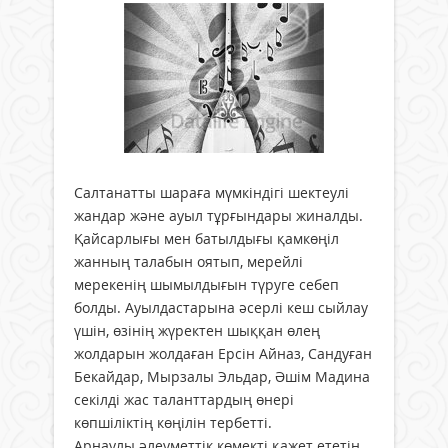
Салтанатты шараға мүмкіндігі шектеулі
жандар және ауыл тұрғындары жиналды.
Қайсарлығы мен батылдығы қамкөңіл
жанның талабын оятып, мерейлі
мерекенің шымылдығын түруге себеп
болды. Ауылдастарына әсерлі кеш сыйлау
үшін, өзінің жүректен шыққан өлең
жолдарын жолдаған Ерсін Айназ, Сандуған
Бекайдар, Мырзалы Эльдар, Әшім Мадина
секілді жас таланттардың өнері
көпшіліктің көңілін тербетті.
Арнаулы әлеуметтік көмекті қажет ететін