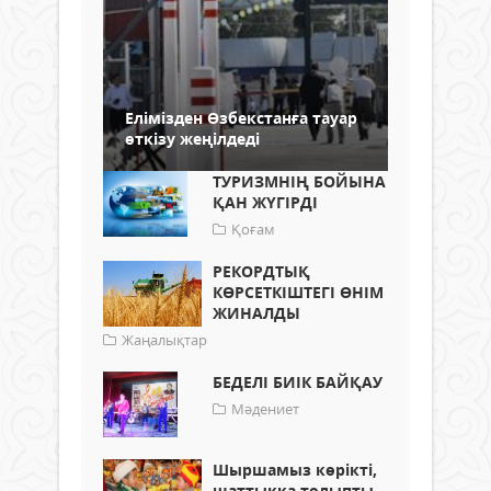
Елімізден Өзбекстанға тауар
өткізу жеңілдеді
ТУРИЗМНІҢ БОЙЫНА
ҚАН ЖҮГІРДІ
Қоғам
РЕКОРДТЫҚ
КӨРСЕТКІШТЕГІ ӨНІМ
ЖИНАЛДЫ
Жаңалықтар
БЕДЕЛІ БИІК БАЙҚАУ
Мәдениет
Шыршамыз көрікті,
шаттыққа толыпты