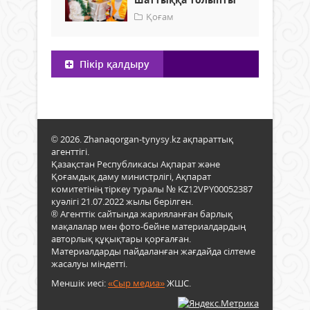
Қоғам
Пікір қалдыру
© 2026. Zhanaqorgan-tynysy.kz ақпараттық
агенттігі.
Қазақстан Республикасы Ақпарат және
Қоғамдық даму министрлігі, Ақпарат
комитетінің тіркеу туралы № KZ12VPY00052387
куәлігі 21.07.2022 жылы берілген.
® Агенттік сайтында жарияланған барлық
мақалалар мен фото-бейне материалдардың
авторлық құқықтары қорғалған.
Материалдарды пайдаланған жағдайда сілтеме
жасалуы міндетті.
Меншік иесі:
«Сыр медиа»
ЖШС.