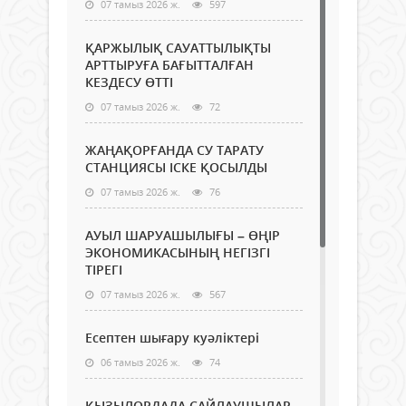
07 тамыз 2026 ж.
597
ҚАРЖЫЛЫҚ САУАТТЫЛЫҚТЫ
АРТТЫРУҒА БАҒЫТТАЛҒАН
КЕЗДЕСУ ӨТТІ
07 тамыз 2026 ж.
72
ЖАҢАҚОРҒАНДА СУ ТАРАТУ
СТАНЦИЯСЫ ІСКЕ ҚОСЫЛДЫ
07 тамыз 2026 ж.
76
АУЫЛ ШАРУАШЫЛЫҒЫ – ӨҢІР
ЭКОНОМИКАСЫНЫҢ НЕГІЗГІ
ТІРЕГІ
07 тамыз 2026 ж.
567
Есептен шығару куәліктері
06 тамыз 2026 ж.
74
ҚЫЗЫЛОРДАДА САЙЛАУШЫЛАР