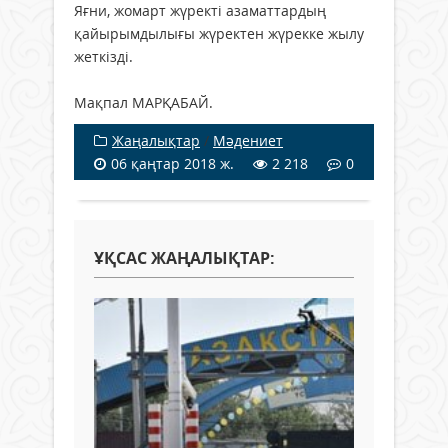
Яғни, жомарт жүректі азаматтардың
қайырымдылығы жүректен жүрекке жылу
жеткізді.
Мақпал МАРҚАБАЙ.
Жаңалықтар
/
Мәдениет
06 қаңтар 2018 ж.
2 218
0
ҰҚСАС ЖАҢАЛЫҚТАР: