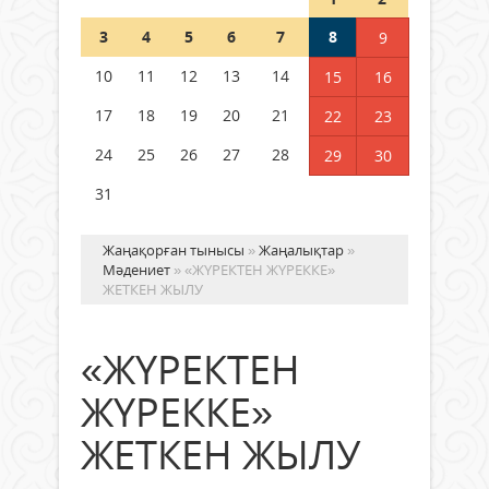
Шетелде жүрген Қазақстан
3
4
5
6
7
8
9
азаматтары қалай дауыс бере
алады?
10
11
12
13
14
15
16
05 тамыз 2026 ж.
157
17
18
19
20
21
22
23
24
25
26
27
28
29
30
31
Жаңақорған тынысы
»
Жаңалықтар
»
Мәдениет
» «ЖҮРЕКТЕН ЖҮРЕККЕ»
ЖЕТКЕН ЖЫЛУ
«ЖҮРЕКТЕН
ЖҮРЕККЕ»
ЖЕТКЕН ЖЫЛУ