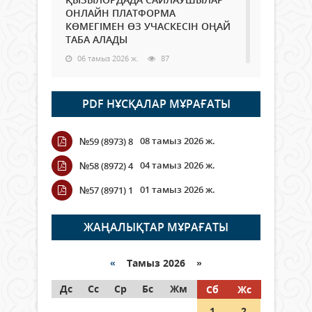
ОНЛАЙН ПЛАТФОРМА
КӨМЕГІМЕН ӨЗ УЧАСКЕСІН ОҢАЙ
ТАБА АЛАДЫ
06 тамыз 2026 ж.
87
Open Air: Қызылорда облысы
PDF НҰСҚАЛАР МҰРАҒАТЫ
полиция департаменті 20
мыңнан астам көрерменнің
қауіпсіздігін қамтамасыз етті
08 тамыз 2026 ж.
№59 (8973) 8
06 тамыз 2026 ж.
99
04 тамыз 2026 ж.
№58 (8972) 4
Wi-Fi ҚАБЫРҒА АРҚЫЛЫ ҚАЛАЙ
01 тамыз 2026 ж.
№57 (8971) 1
ӨТЕДІ?
06 тамыз 2026 ж.
265
ЖАҢАЛЫҚТАР МҰРАҒАТЫ
Как могут проголосовать
граждане Казахстана,
«
Тамыз 2026 »
находящиеся за рубежом?
Дс
Сс
Ср
Бс
Жм
Сб
Жс
05 тамыз 2026 ж.
146
1
2