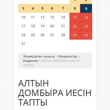
Шетелде жүрген Қазақстан
3
4
5
6
7
8
9
азаматтары қалай дауыс бере
алады?
10
11
12
13
14
15
16
05 тамыз 2026 ж.
172
17
18
19
20
21
22
23
24
25
26
27
28
29
30
31
Жаңақорған тынысы
»
Жаңалықтар
»
Мәдениет
» АЛТЫН ДОМБЫРА ИЕСІН
ТАПТЫ
АЛТЫН
ДОМБЫРА ИЕСІН
ТАПТЫ