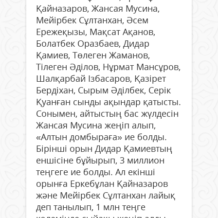
Қайназаров, Жансая Мусина,
Мейірбек Сұлтанхан, Әсем
Ережеқызы, Мақсат Ақанов,
Болатбек Оразбаев, Дидар
Қамиев, Төлеген Жаманов,
Тілеген Әділов, Нұрмат Мансұров,
Шалқарбай Ізбасаров, Қазірет
Бердіхан, Сырым Әділбек, Серік
Қуанған сынды ақындар қатысты.
Сонымен, айтыстың бас жүлдесін
Жансая Мусина жеңіп алып,
«Алтын домбыраға» ие болды.
Бірінші орын Дидар Қамиевтың
еншісіне бұйырып, 3 миллион
теңгеге ие болды. Ал екінші
орынға Еркебұлан Қайназаров
және Мейірбек Сұлтанхан лайық
деп танылып, 1 млн теңге