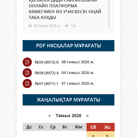
ОНЛАЙН ПЛАТФОРМА
КӨМЕГІМЕН ӨЗ УЧАСКЕСІН ОҢАЙ
ТАБА АЛАДЫ
06 тамыз 2026 ж.
102
Open Air: Қызылорда облысы
PDF НҰСҚАЛАР МҰРАҒАТЫ
полиция департаменті 20
мыңнан астам көрерменнің
қауіпсіздігін қамтамасыз етті
08 тамыз 2026 ж.
№59 (8973) 8
06 тамыз 2026 ж.
125
04 тамыз 2026 ж.
№58 (8972) 4
Wi-Fi ҚАБЫРҒА АРҚЫЛЫ ҚАЛАЙ
01 тамыз 2026 ж.
№57 (8971) 1
ӨТЕДІ?
06 тамыз 2026 ж.
279
ЖАҢАЛЫҚТАР МҰРАҒАТЫ
Как могут проголосовать
граждане Казахстана,
«
Тамыз 2026 »
находящиеся за рубежом?
Дс
Сс
Ср
Бс
Жм
Сб
Жс
05 тамыз 2026 ж.
161
1
2