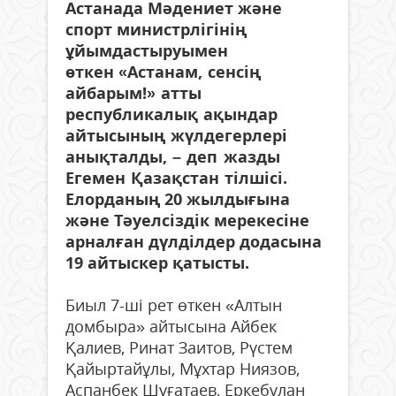
Астанада Мәдениет және
спорт министрлігінің
ұйымдастыруымен
өткен
«Астанам, сенсің
айбарым!» атты
республикалық ақындар
айтысының жүлдегерлері
анықталды, – деп жазды
Егемен Қазақстан тілшісі.
Е
лорданың 20 жылдығына
және Тәуелсіздік мерекесіне
арналған дүлділдер додасына
19 айтыскер қатысты.
Биыл 7-ші рет өткен «Алтын
домбыра» айтысына Айбек
Қалиев, Ринат Заитов, Рүстем
Қайыртайұлы, Мұхтар Ниязов,
Аспанбек Шұғатаев, Еркебұлан