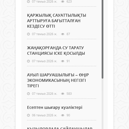
07 тамыз 2026 ж.
623
ҚАРЖЫЛЫҚ САУАТТЫЛЫҚТЫ
АРТТЫРУҒА БАҒЫТТАЛҒАН
КЕЗДЕСУ ӨТТІ
07 тамыз 2026 ж.
87
ЖАҢАҚОРҒАНДА СУ ТАРАТУ
СТАНЦИЯСЫ ІСКЕ ҚОСЫЛДЫ
07 тамыз 2026 ж.
91
АУЫЛ ШАРУАШЫЛЫҒЫ – ӨҢІР
ЭКОНОМИКАСЫНЫҢ НЕГІЗГІ
ТІРЕГІ
07 тамыз 2026 ж.
583
Есептен шығару куәліктері
06 тамыз 2026 ж.
90
ҚЫЗЫЛОРДАДА САЙЛАУШЫЛАР