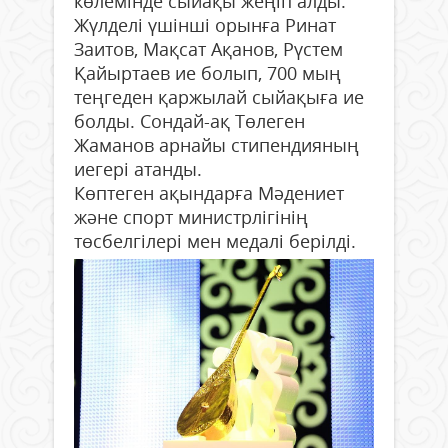
көлемінде сыйақы жеңіп алды.
Жүлделі үшінші орынға Ринат
Заитов, Мақсат Ақанов, Рүстем
Қайыртаев ие болып, 700 мың
теңгеден қаржылай сыйақыға ие
болды. Сондай-ақ Төлеген
Жаманов арнайы стипендияның
иегері атанды.
Көптеген ақындарға Мәдениет
және спорт министрлігінің
төсбелгілері мен медалі берілді.