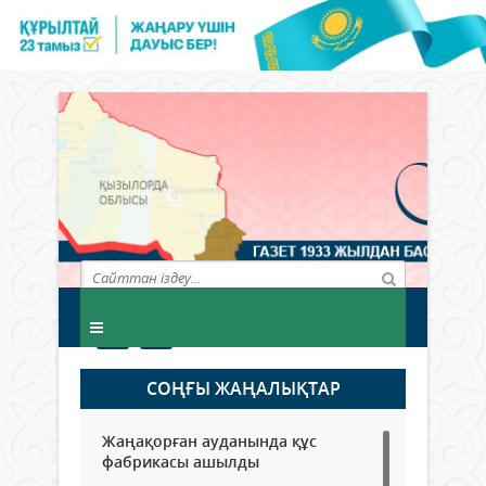
СОҢҒЫ ЖАҢАЛЫҚТАР
Жаңақорған ауданында құс
фабрикасы ашылды