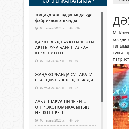
СОҢҒЫ ЖАҢАЛЫҚТАР
Жаңақорған ауданында құс
ДӘ
фабрикасы ашылды
07 тамыз 2026 ж.
596
М. Көке
қосқан
ҚАРЖЫЛЫҚ САУАТТЫЛЫҚТЫ
танымды
АРТТЫРУҒА БАҒЫТТАЛҒАН
тұлғала
КЕЗДЕСУ ӨТТІ
патриот
07 тамыз 2026 ж.
70
ЖАҢАҚОРҒАНДА СУ ТАРАТУ
СТАНЦИЯСЫ ІСКЕ ҚОСЫЛДЫ
07 тамыз 2026 ж.
72
АУЫЛ ШАРУАШЫЛЫҒЫ –
ӨҢІР ЭКОНОМИКАСЫНЫҢ
НЕГІЗГІ ТІРЕГІ
07 тамыз 2026 ж.
564