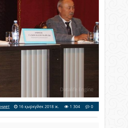
ниет
16 қыркүйек 2018 ж.
1 304
0