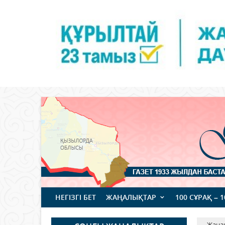
НЕГІЗГІ БЕТ
ЖАҢАЛЫҚТАР
100 СҰРАҚ – 
Жаңа