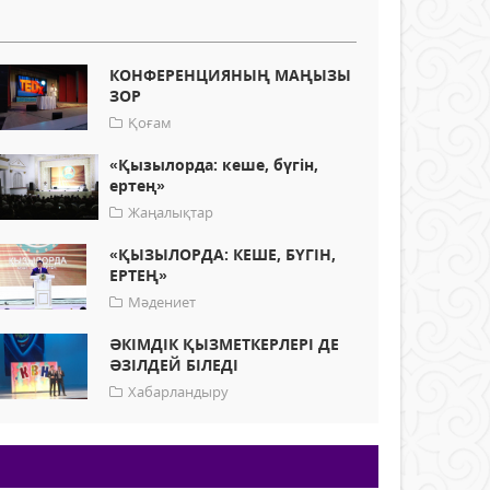
КОНФЕРЕНЦИЯНЫҢ МАҢЫЗЫ
ЗОР
Қоғам
«Қызылорда: кеше, бүгін,
ертең»
Жаңалықтар
«ҚЫЗЫЛОРДА: КЕШЕ, БҮГІН,
ЕРТЕҢ»
Мәдениет
ӘКІМДІК ҚЫЗМЕТКЕРЛЕРІ ДЕ
ӘЗІЛДЕЙ БІЛЕДІ
Хабарландыру