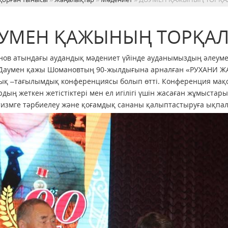
УМЕН ҚАЖЫНЫҢ ТОРҚА
нов атындағы аудандық мәдениет үйінде ауданымыздың әлеумет
 Даумен қажы Шомановтың 90-жылдығына арналған «РУХАНИ Ж
қ –тағылымдық конференциясы болып өтті. Конференция мақсаты
рдың жеткен жетістіктері мен ел игілігі үшін жасаған жұмыстар
измге тәрбиелеу және қоғамдық сананы қалыптастыруға ықпал 