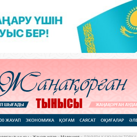
100 ЖАУАП
ЭКОНОМИКА
ҚОҒАМ
САЯСАТ
ОҚИҒАЛАР
ӘЛ
қорған тынысы
»
Жаңалықтар
»
Мәдениет
» ДӘУМЕН ҚАЖЫНЫҢ ТОРҚА