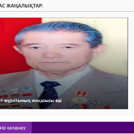
АС ЖАҢАЛЫҚТАР:
лт мұратының жоқшысы еді
кір қалдыру