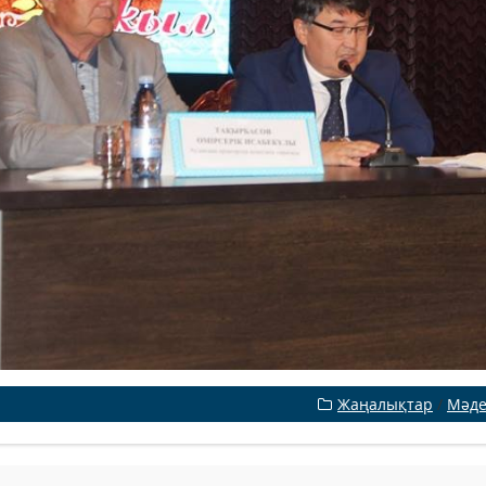
Жаңалықтар
/
Мәде