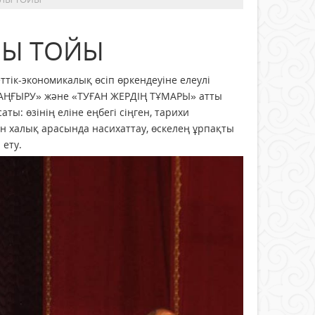
ЛЫ ТОЙЫ
тік-экономикалық өсіп өркендеуіне елеулі
АҢҒЫРУ» және «ТУҒАН ЖЕРДІҢ ТҰМАРЫ» атты
: өзінің еліне еңбегі сіңген, тарихи
ын халық арасында насихаттау, өскелең ұрпақты
ету.