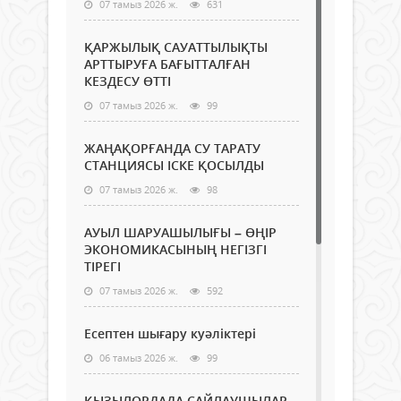
07 тамыз 2026 ж.
631
ҚАРЖЫЛЫҚ САУАТТЫЛЫҚТЫ
АРТТЫРУҒА БАҒЫТТАЛҒАН
КЕЗДЕСУ ӨТТІ
07 тамыз 2026 ж.
99
ЖАҢАҚОРҒАНДА СУ ТАРАТУ
СТАНЦИЯСЫ ІСКЕ ҚОСЫЛДЫ
07 тамыз 2026 ж.
98
АУЫЛ ШАРУАШЫЛЫҒЫ – ӨҢІР
ЭКОНОМИКАСЫНЫҢ НЕГІЗГІ
ТІРЕГІ
07 тамыз 2026 ж.
592
Есептен шығару куәліктері
06 тамыз 2026 ж.
99
ҚЫЗЫЛОРДАДА САЙЛАУШЫЛАР