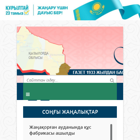
СОҢҒЫ ЖАҢАЛЫҚТАР
Жаңақорған ауданында құс
фабрикасы ашылды