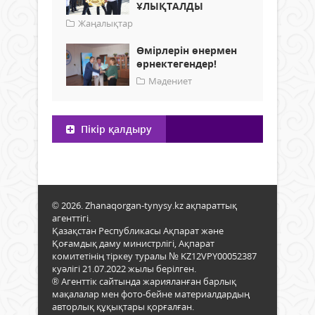
ҰЛЫҚТАЛДЫ
Жаңалықтар
Өмірлерін өнермен
өрнектегендер!
Мәдениет
Пікір қалдыру
© 2026. Zhanaqorgan-tynysy.kz ақпараттық
агенттігі.
Қазақстан Республикасы Ақпарат және
Қоғамдық даму министрлігі, Ақпарат
комитетінің тіркеу туралы № KZ12VPY00052387
куәлігі 21.07.2022 жылы берілген.
® Агенттік сайтында жарияланған барлық
мақалалар мен фото-бейне материалдардың
авторлық құқықтары қорғалған.