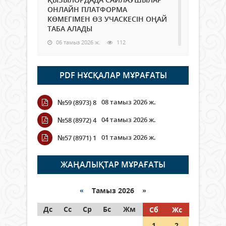
ОНЛАЙН ПЛАТФОРМА
КӨМЕГІМЕН ӨЗ УЧАСКЕСІН ОҢАЙ
ТАБА АЛАДЫ
06 тамыз 2026 ж.
112
Open Air: Қызылорда облысы
PDF НҰСҚАЛАР МҰРАҒАТЫ
полиция департаменті 20
мыңнан астам көрерменнің
қауіпсіздігін қамтамасыз етті
08 тамыз 2026 ж.
№59 (8973) 8
06 тамыз 2026 ж.
142
04 тамыз 2026 ж.
№58 (8972) 4
Wi-Fi ҚАБЫРҒА АРҚЫЛЫ ҚАЛАЙ
01 тамыз 2026 ж.
№57 (8971) 1
ӨТЕДІ?
06 тамыз 2026 ж.
288
ЖАҢАЛЫҚТАР МҰРАҒАТЫ
Как могут проголосовать
граждане Казахстана,
«
Тамыз 2026 »
находящиеся за рубежом?
Дс
Сс
Ср
Бс
Жм
Сб
Жс
05 тамыз 2026 ж.
168
1
2