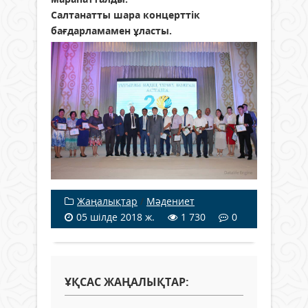
Салтанатты шара концерттік
бағдарламамен ұласты.
Жаңалықтар
/
Мәдениет
05 шілде 2018 ж.
1 730
0
ҰҚСАС ЖАҢАЛЫҚТАР: