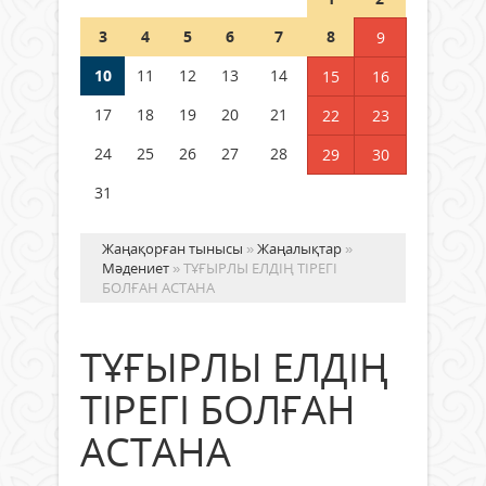
Шетелде жүрген Қазақстан
3
4
5
6
7
8
9
азаматтары қалай дауыс бере
алады?
10
11
12
13
14
15
16
05 тамыз 2026 ж.
179
17
18
19
20
21
22
23
24
25
26
27
28
29
30
31
Жаңақорған тынысы
»
Жаңалықтар
»
Мәдениет
» ТҰҒЫРЛЫ ЕЛДІҢ ТІРЕГІ
БОЛҒАН АСТАНА
ТҰҒЫРЛЫ ЕЛДІҢ
ТІРЕГІ БОЛҒАН
АСТАНА