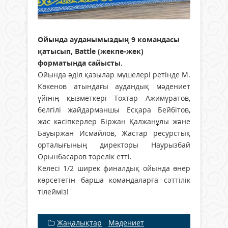
Ойында ауданымыздың 9 командасы
қатысып, Battle (жекпе-жек)
форматында сайысты.
Ойында әділ қазылар мүшелері ретінде М.
Көкенов атындағы аудандық мәдениет
үйінің қызметкері Тохтар Ажимұратов,
белгілі жайдарманшы Есқара Бейбітов,
жас кәсіпкерлер Біржан Қалжанұлы және
Бауыржан Исмайлов, Жастар ресурстық
орталығының директоры Наурызбай
Орынбасаров төрелік етті.
Келесі 1/2 ширек финалдық ойында өнер
көрсететін барша командаларға сәттілік
тілейміз!
Жаңалықтар
/
Мәдениет