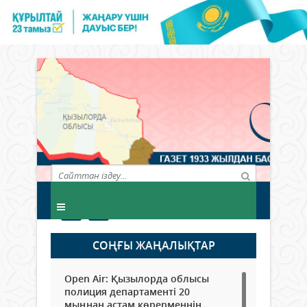
СОҢҒЫ ЖАҢАЛЫҚТАР
Open Air: Қызылорда облысы
полиция департаменті 20
мыңнан астам көрерменнің