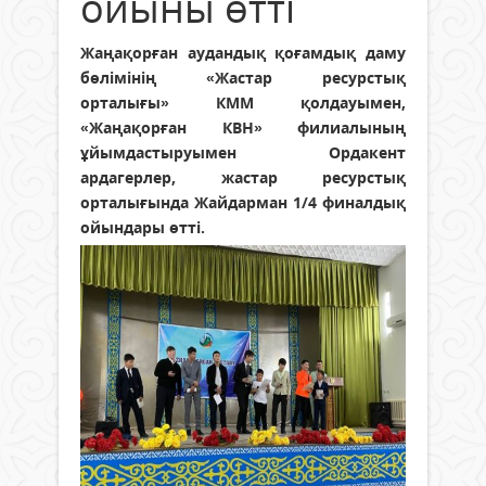
ойыны өтті
Жаңақорған аудандық қоғамдық даму
бөлімінің «Жастар ресурстық
орталығы» КММ қолдауымен,
«Жаңақорған КВН» филиалының
ұйымдастыруымен Ордакент
ардагерлер, жастар ресурстық
орталығында Жайдарман 1/4 финалдық
ойындары өтті.