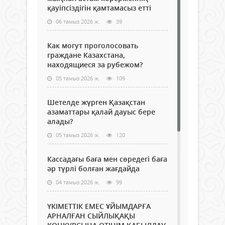
қауіпсіздігін қамтамасыз етті
06 тамыз 2026 ж.
39
Как могут проголосовать
граждане Казахстана,
находящиеся за рубежом?
05 тамыз 2026 ж.
109
Шетелде жүрген Қазақстан
азаматтары қалай дауыс бере
алады?
05 тамыз 2026 ж.
120
Кассадағы баға мен сөредегі баға
әр түрлі болған жағдайда
04 тамыз 2026 ж.
99
ҮКІМЕТТІК ЕМЕС ҰЙЫМДАРҒА
АРНАЛҒАН СЫЙЛЫҚАҚЫ