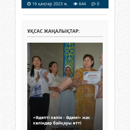
16 қаңтар 2023 ж.
644
0
ҰҚСАС ЖАҢАЛЫҚТАР:
«Әдепті келін - Әдемі» жас
келіндер байқауы өтті