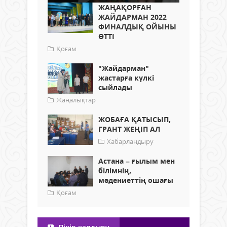
ЖАҢАҚОРҒАН
ЖАЙДАРМАН 2022
ФИНАЛДЫҚ ОЙЫНЫ
ӨТТІ
Қоғам
"Жайдарман"
жастарға күлкі
сыйлады
Жаңалықтар
ЖОБАҒА ҚАТЫСЫП,
ГРАНТ ЖЕҢІП АЛ
Хабарландыру
Астана – ғылым мен
білімнің,
мәдениеттің ошағы
Қоғам