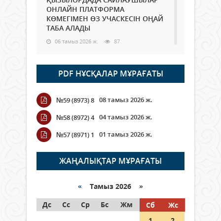
ОНЛАЙН ПЛАТФОРМА
КӨМЕГІМЕН ӨЗ УЧАСКЕСІН ОҢАЙ
ТАБА АЛАДЫ
06 тамыз 2026 ж.
87
Open Air: Қызылорда облысы
PDF НҰСҚАЛАР МҰРАҒАТЫ
полиция департаменті 20
мыңнан астам көрерменнің
қауіпсіздігін қамтамасыз етті
08 тамыз 2026 ж.
№59 (8973) 8
06 тамыз 2026 ж.
99
04 тамыз 2026 ж.
№58 (8972) 4
Wi-Fi ҚАБЫРҒА АРҚЫЛЫ ҚАЛАЙ
01 тамыз 2026 ж.
№57 (8971) 1
ӨТЕДІ?
06 тамыз 2026 ж.
265
ЖАҢАЛЫҚТАР МҰРАҒАТЫ
Как могут проголосовать
граждане Казахстана,
«
Тамыз 2026 »
находящиеся за рубежом?
Дс
Сс
Ср
Бс
Жм
Сб
Жс
05 тамыз 2026 ж.
146
1
2