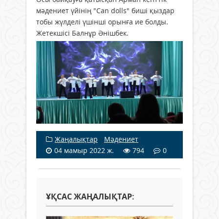
мәдениет үйінің "Can dolls" биші қыздар
тобы жүлделі үшінші орынға ие болды.
Жетекшісі Балнұр Әнішбек.
Жаңалықтар
/
Мәдениет
04 мамыр 2022 ж.
794
0
ҰҚСАС ЖАҢАЛЫҚТАР: