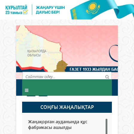
СОҢҒЫ ЖАҢАЛЫҚТАР
Жаңақорған ауданында құс
фабрикасы ашылды