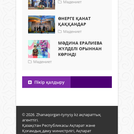
Мәдениет
ӨНЕРГЕ ҚАНАТ
ҚАҚҚАНДАР
Мәдениет
МӘДИНА ЕРАЛИЕВА
ЖҮЛДЕЛІ ОРЫННАН
КӨРІНДІ
Мәдениет
Пікір қалдыру
© 2026. Zhanaqorgan-tynysy.kz ақпараттық
агенттігі.
Қазақстан Республикасы Ақпарат және
Қоғамдық даму министрлігі, Ақпарат