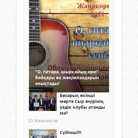
"О, гитара, шырқайық сені"
байқауы өз жеңімпаздарын
анықтады!
Бесарық екінші
мәрте Сыр өңірінің
үздік клубы атанды
ма?
Жаңалықтар
Сүйінші!!!