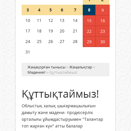
Шетелде жүрген Қазақстан
3
4
5
6
7
8
9
азаматтары қалай дауыс бере
алады?
10
11
12
13
14
15
16
05 тамыз 2026 ж.
157
17
18
19
20
21
22
23
24
25
26
27
28
29
30
31
Жаңақорған тынысы
»
Жаңалықтар
»
Мәдениет
» Құттықтаймыз!
Құттықтаймыз!
Облыстық халық шығармашылығын
дамыту және мәдени- продюсерлік
орталығы ұйымдастыруымен "Талантар
топ жарған күн" атты балалар