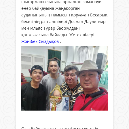
шығармашылығына арналған заманауи
өнер байқауына Жаңақорған
ауданынының намысын қорғаған Бесарық
бекетінің рэп әншілері Досжан Дәулетияр
мен Ильяс Тұрар бас жүлдені
қанжығасына байлады. Жетекшілері
Жәнібек Сыздықов
.
Осы байқауға қатысқан Арман кенттік