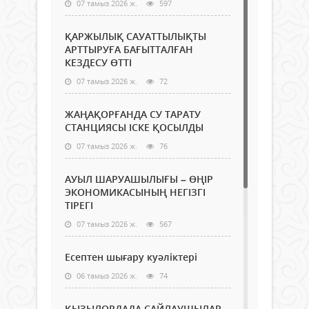
07 тамыз 2026 ж.
597
ҚАРЖЫЛЫҚ САУАТТЫЛЫҚТЫ
АРТТЫРУҒА БАҒЫТТАЛҒАН
КЕЗДЕСУ ӨТТІ
07 тамыз 2026 ж.
72
ЖАҢАҚОРҒАНДА СУ ТАРАТУ
СТАНЦИЯСЫ ІСКЕ ҚОСЫЛДЫ
07 тамыз 2026 ж.
76
АУЫЛ ШАРУАШЫЛЫҒЫ – ӨҢІР
ЭКОНОМИКАСЫНЫҢ НЕГІЗГІ
ТІРЕГІ
07 тамыз 2026 ж.
567
Есептен шығару куәліктері
06 тамыз 2026 ж.
74
ҚЫЗЫЛОРДАДА САЙЛАУШЫЛАР