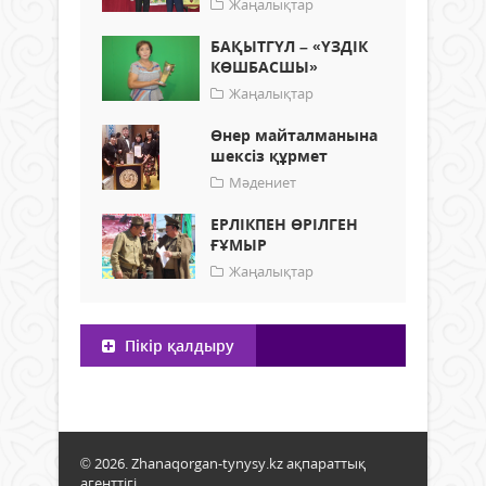
Жаңалықтар
БАҚЫТГҮЛ – «ҮЗДІК
КӨШБАСШЫ»
Жаңалықтар
Өнер майталманына
шексіз құрмет
Мәдениет
ЕРЛІКПЕН ӨРІЛГЕН
ҒҰМЫР
Жаңалықтар
Пікір қалдыру
© 2026. Zhanaqorgan-tynysy.kz ақпараттық
агенттігі.