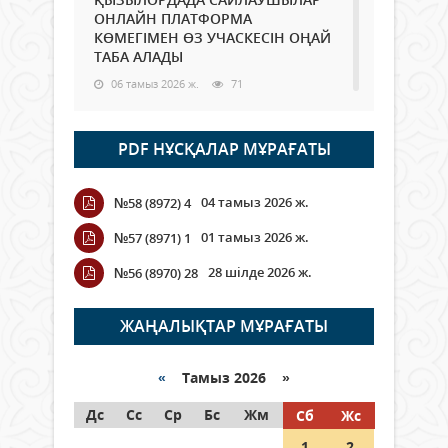
ОНЛАЙН ПЛАТФОРМА
КӨМЕГІМЕН ӨЗ УЧАСКЕСІН ОҢАЙ
ТАБА АЛАДЫ
06 тамыз 2026 ж.
71
Open Air: Қызылорда облысы
PDF НҰСҚАЛАР МҰРАҒАТЫ
полиция департаменті 20
мыңнан астам көрерменнің
қауіпсіздігін қамтамасыз етті
04 тамыз 2026 ж.
№58 (8972) 4
06 тамыз 2026 ж.
81
01 тамыз 2026 ж.
№57 (8971) 1
Wi-Fi ҚАБЫРҒА АРҚЫЛЫ ҚАЛАЙ
28 шілде 2026 ж.
№56 (8970) 28
ӨТЕДІ?
06 тамыз 2026 ж.
252
ЖАҢАЛЫҚТАР МҰРАҒАТЫ
Как могут проголосовать
граждане Казахстана,
«
Тамыз 2026 »
находящиеся за рубежом?
Дс
Сс
Ср
Бс
Жм
Сб
Жс
05 тамыз 2026 ж.
131
1
2