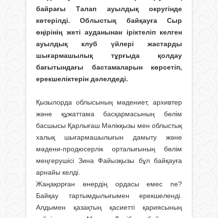
байрағы Талап ауылдық округінде
көтерілді. Облыстық байқауға Сыр
өңірінің жеті ауданынан іріктеліп келген
ауылдық клуб үйлері жастарды
шығармашылық тұрғыда қолдау
бағытындағы бастамаларын көрсетіп,
ерекшеліктерін дәлелдеді.
Қызылорда облысының мәдениет, ар­хив­тер
және құжаттама басқармасының бөлім
басшысы Қарлығаш Мәлікқызы мен облыстық
халық шығармашылығын дамыту және
мәдени-продюсерлік орталығының бөлім
меңгерушісі Зина Файызқызы бұл байқауға
арнайы келді.
Жаңақорған өнердің ордасы емес пе?
Байқау тартымдылығымен ерекшеленді.
Алдымен қазақтың қасиетті қариясының