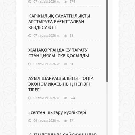
07 тамыз 2026 ж.
574
ҚАРЖЫЛЫҚ САУАТТЫЛЫҚТЫ
АРТТЫРУҒА БАҒЫТТАЛҒАН
КЕЗДЕСУ ӨТТІ
07 тамыз 2026 ж.
51
ЖАҢАҚОРҒАНДА СУ ТАРАТУ
СТАНЦИЯСЫ ІСКЕ ҚОСЫЛДЫ
07 тамыз 2026 ж.
51
АУЫЛ ШАРУАШЫЛЫҒЫ – ӨҢІР
ЭКОНОМИКАСЫНЫҢ НЕГІЗГІ
ТІРЕГІ
07 тамыз 2026 ж.
544
Есептен шығару куәліктері
06 тамыз 2026 ж.
57
ҚЫЗЫЛОРДАДА САЙЛАУШЫЛАР