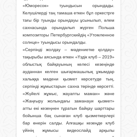
«Юморесок» туындысын орындады.
Келушілерді таң тамаша еткен бұл оркестрге
тағы бір туынды орындауы ұсынылып, әлем
сахнасында орындалып жүрген Польша
композиторы Петербургскийдің «Утомленное
солнце» туындысы орындалды.
«Серпінді жолдау – мәдениетке қол­дау»
тақырыбы аясында өткен «Үздік клуб – 2019»
облыстық байқауының келесі кезеңінде
ауданнан келген шығармашылық ұжымдар
халыққа мәдени қызмет көрсетуде тың,
серпінді жұмыстарын сахна төрінде көрсетті.
«Жүйелі жұмыс, жауапты маман» және
«Жаңғыру жолындағы заманауи қызмет»
атты екі кезеңнен тұратын байқау шарттары
бойынша бақ сынаған клуб қызметкерлері
бар өнерін салды. Алғашқы кезеңде клуб
үйінің жұмысы видеослайд арқылы