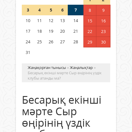
Шетелде жүрген Қазақстан
3
4
5
6
7
8
9
азаматтары қалай дауыс бере
алады?
10
11
12
13
14
15
16
05 тамыз 2026 ж.
142
17
18
19
20
21
22
23
24
25
26
27
28
29
30
31
Жаңақорған тынысы
»
Жаңалықтар
»
Бесарық екінші мәрте Сыр өңірінің үздік
клубы атанды ма?
Бесарық екінші
мәрте Сыр
өңірінің үздік