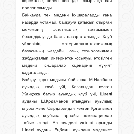
көрсетілсе, келесі кезеңде тақырыпқа сай
пролог оқылды.
Байқауда тек мәдени іс-шараларды ғана
назарда ұстамай, байқауға қатысып отырған
мекеменің эстетикалық тал­ғамымен
безендірілуі де басты назарға алынды. Клуб
үйлерінің материалдық-теxникалық
базасының жағдайы, озық теxнологиямен
жабдықталып, интернетке қосылуы, өткізілген
мәдени іс-шаралар сценарийі мұқият
қадағаланды.
Байқау қорытындысы бойынша М.Нәлібаев
ауылдық клуб үйі, Қазалыдан келген
Жанқожа батыр ауылдық клуб үйі, Шиелі
ауданы Ш.Қодаманов атындағы ауылдық
клубы және Сырдариядан келген Қоғалыкөл
ауылдық клубына арнайы номинациялар
табыс етілді. Ал жүлделі үшінші орынды
Шиелі ауданы Еңбекші ауылдық мәдениет