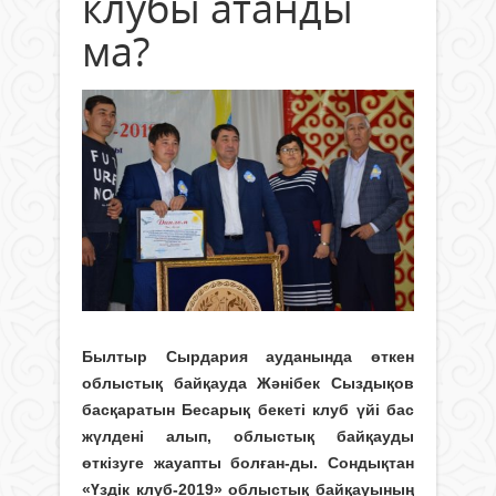
клубы атанды
ма?
Былтыр Сырдария ауданында өткен
облыстық байқауда Жәнібек Сыздықов
басқаратын Бесарық бекеті клуб үйі бас
жүлдені алып, облыстық байқауды
өткізуге жауапты болған-ды. Сондықтан
«Үздік клуб-2019» облыстық байқауының