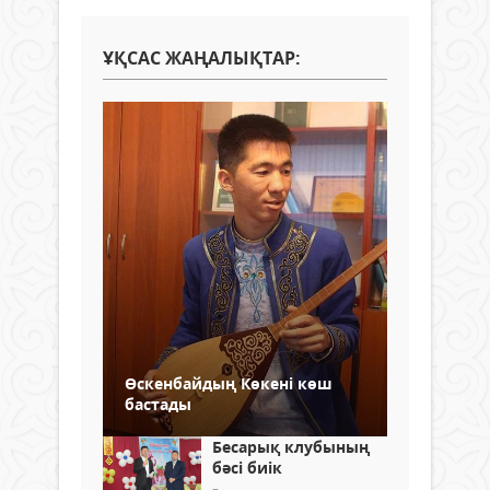
ҰҚСАС ЖАҢАЛЫҚТАР:
Өскенбайдың Көкені көш
бастады
Бесарық клубының
бәсі биік