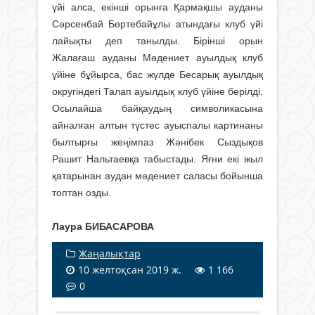
үйі алса, екінші орынға Қармақшы ауданы
Сәрсенбай Бөртебайұлы атындағы клуб үйі
лайықты деп танылды. Бірінші орын
Жалағаш ауданы Мәдениет ауылдық клуб
үйіне бұйырса, бас жүлде Бесарық ауылдық
округіндегі Талап ауылдық клуб үйіне берілді.
Осылайша байқаудың символикасына
айналған алтын түстес ауыспалы картинаны
былтырғы жеңімпаз Жәнібек Сыздықов
Рашит Нальтаевқа табыстады. Яғни екі жыл
қатарынан аудан мәдениет саласы бойынша
топтан озды.
Лаура БИБАСАРОВА
Жаңалықтар
10 желтоқсан 2019 ж.
1 166
0