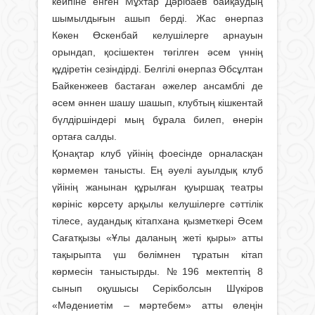
кейпіне енген Мұхтар Дәрібаев байқаудың
шымылдығын ашып берді. Жас өнерпаз
Көкен Өскенбай келушілерге арнауын
орындап, қосішектен төгілген әсем үннің
құдіретін сезіндірді. Белгілі өнерпаз Әбсұлтан
Байкенжеев бастаған әжелер ансамблі де
әсем әннен шашу шашып, клубтың кішкентай
бүлдіршіндері мың бұрала билеп, өнерін
ортаға салды.
Қонақтар клуб үйінің фоесінде орналасқан
көрмемен танысты. Ең әуелі ауылдық клуб
үйінің жанынан құрылған қуыршақ театры
көрініс көрсету арқылы келушілерге сәттілік
тілесе, аудандық кітапхана қызметкері Әсем
Сағатқызы «Ұлы даланың жеті қыры» атты
тақырыпта үш бөлімнен тұратын кітап
көрмесін таныстырды. №196 мектептің 8
сынып оқушысы Серікболсын Шүкіров
«Мәдениетім – мәртебем» атты өлеңін