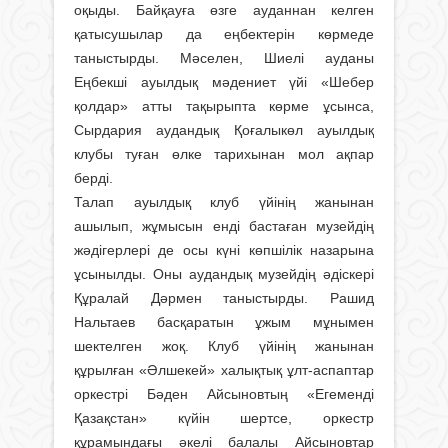
оқыды. Байқауға өзге ауданнан келген
қатысушылар да еңбектерін көрмеде
таныстырды. Мәселен, Шиелі ауданы
Еңбекші ауылдық мәдениет үйі «Шебер
қолдар» атты тақырыпта көрме ұсынса,
Сырдария аудандық Қоғалыкөл ауылдық
клубы туған өлке тарихынан мол ақпар
берді.
Талап ауылдық клуб үйінің жанынан
ашылып, жұмысын енді бастаған музейдің
жәдігерлері де осы күні көпшілік назарына
ұсынылды. Оны аудандық музейдің әдіскері
Құралай Дәрмен таныстырды. Рашид
Нальтаев басқаратын ұжым мұнымен
шектелген жоқ. Клуб үйінің жанынан
құрылған «Әлшекей» халықтық ұлт-аспаптар
оркестрі Бәден Айсыновтың «Егеменді
Қазақстан» күйін шертсе, оркестр
құрамындағы әкелі балалы Айсыновтар