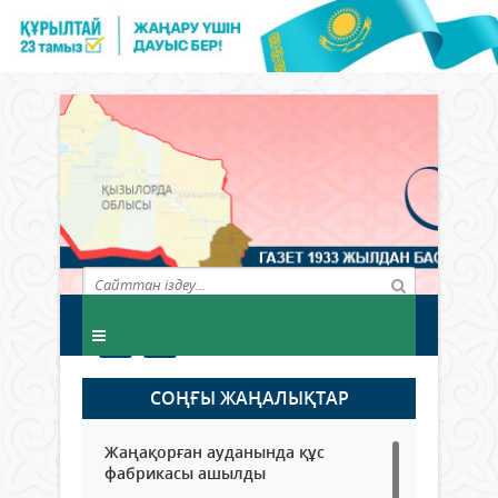
СОҢҒЫ ЖАҢАЛЫҚТАР
Жаңақорған ауданында құс
фабрикасы ашылды