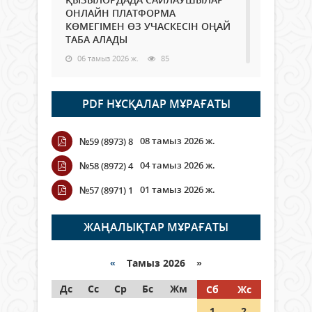
ОНЛАЙН ПЛАТФОРМА
КӨМЕГІМЕН ӨЗ УЧАСКЕСІН ОҢАЙ
ТАБА АЛАДЫ
06 тамыз 2026 ж.
85
Open Air: Қызылорда облысы
PDF НҰСҚАЛАР МҰРАҒАТЫ
полиция департаменті 20
мыңнан астам көрерменнің
қауіпсіздігін қамтамасыз етті
08 тамыз 2026 ж.
№59 (8973) 8
06 тамыз 2026 ж.
94
04 тамыз 2026 ж.
№58 (8972) 4
Wi-Fi ҚАБЫРҒА АРҚЫЛЫ ҚАЛАЙ
01 тамыз 2026 ж.
№57 (8971) 1
ӨТЕДІ?
06 тамыз 2026 ж.
262
ЖАҢАЛЫҚТАР МҰРАҒАТЫ
Как могут проголосовать
граждане Казахстана,
«
Тамыз 2026 »
находящиеся за рубежом?
Дс
Сс
Ср
Бс
Жм
Сб
Жс
05 тамыз 2026 ж.
144
1
2