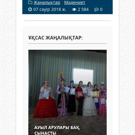
Жаңалықтар
/
Мәдениет
07 сәуір 2018 ж.
2 584
0
ҰҚСАС ЖАҢАЛЫҚТАР:
АУЫЛ АРУЛАРЫ БАҚ
СЫНАСТЫ