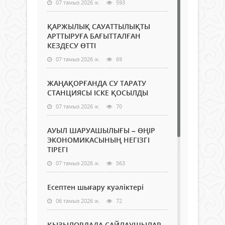
07 тамыз 2026 ж.
593
ҚАРЖЫЛЫҚ САУАТТЫЛЫҚТЫ
АРТТЫРУҒА БАҒЫТТАЛҒАН
КЕЗДЕСУ ӨТТІ
07 тамыз 2026 ж.
69
ЖАҢАҚОРҒАНДА СУ ТАРАТУ
СТАНЦИЯСЫ ІСКЕ ҚОСЫЛДЫ
07 тамыз 2026 ж.
70
АУЫЛ ШАРУАШЫЛЫҒЫ – ӨҢІР
ЭКОНОМИКАСЫНЫҢ НЕГІЗГІ
ТІРЕГІ
07 тамыз 2026 ж.
563
Есептен шығару куәліктері
06 тамыз 2026 ж.
72
ҚЫЗЫЛОРДАДА САЙЛАУШЫЛАР