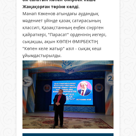
Жаңақорған төріне келді.
Манап Көкенов атындағы аудандық
мәдениет үйінде қазақ сатирасының
классигі, Қазақстанның еңбек сіңірген
қайраткері, "Парасат" орденінің иегері,
сықақшы, ақын КӨПЕН ƏМІРБЕКТІҢ
"Көпен келе жатыр" əзіл - сықақ кеші
ұйымдастырылды.