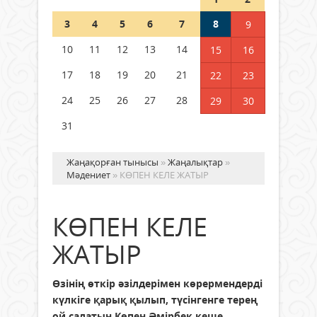
Шетелде жүрген Қазақстан
3
4
5
6
7
8
9
азаматтары қалай дауыс бере
алады?
10
11
12
13
14
15
16
05 тамыз 2026 ж.
153
17
18
19
20
21
22
23
24
25
26
27
28
29
30
31
Жаңақорған тынысы
»
Жаңалықтар
»
Мәдениет
» КӨПЕН КЕЛЕ ЖАТЫР
КӨПЕН КЕЛЕ
ЖАТЫР
Өзінің өткір әзілдерімен көрермендерді
күлкіге қарық қылып, түсінгенге терең
ой салатын Көпен Әмірбек кеше