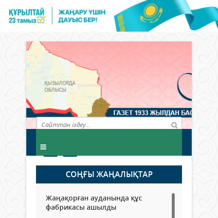
СОҢҒЫ ЖАҢАЛЫҚТАР
Жаңақорған ауданында құс
фабрикасы ашылды