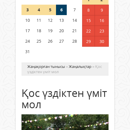
3
4
5
6
7
8
9
Қысқы демалыс 14 күн: 2026–
2027 оқу жылына арналған
10
11
12
13
14
15
16
каникул кестесі бекітілді
17
18
19
20
21
22
23
04 тамыз 2026 ж.
124
24
25
26
27
28
29
30
31
Жаңақорған тынысы
»
Жаңалықтар
» Қос
үздіктен үміт мол
Қос үздіктен үміт
мол