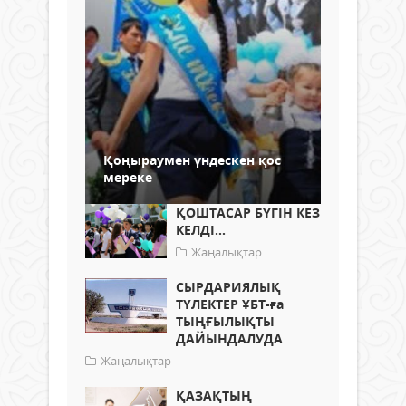
Қоңыраумен үндескен қос
мереке
ҚОШТАСАР БҮГІН КЕЗ
КЕЛДІ...
Жаңалықтар
СЫРДАРИЯЛЫҚ
ТҮЛЕКТЕР ҰБТ-ға
ТЫҢҒЫЛЫҚТЫ
ДАЙЫНДАЛУДА
Жаңалықтар
ҚАЗАҚТЫҢ