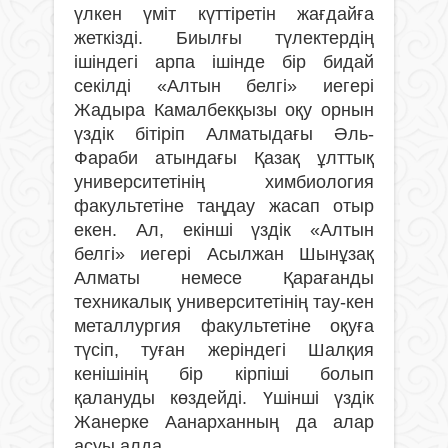
үлкен үміт күттіретін жағдайға
жеткізді. Биылғы түлектердің
ішіндегі арпа ішінде бір бидай
секілді «Алтын белгі» иегері
Жадыра Камалбекқызы оқу орнын
үздік бітіріп Алматыдағы Әль-
Фараби атындағы Қазақ ұлттық
университетінің химбиология
факультетіне таңдау жасап отыр
екен. Ал, екінші үздік «Алтын
белгі» иегері Асылжан Шынұзақ
Алматы немесе Қарағанды
техникалық университетінің тау-кен
металлургия факультетіне оқуға
түсіп, туған жеріндегі Шалқия
кенішінің бір кірпіші болып
қалануды көздейді. Үшінші үздік
Жанерке Аанарханның да алар
асуы алда.