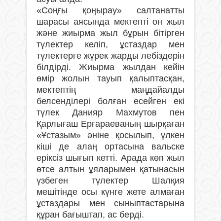
«Соңғы қоңырау» салтанатты
шарасы аясында мектепті он жыл
және жиырма жыл бұрын бітірген
түлектер келіп, ұстаздар мен
түлектерге жүрек жарды лебіздерін
білдірді. Жиырма жылдан кейін
өмір жолын тауып қалыптасқан,
мектептің маңдайалды
белсенділері болған есейген екі
түлек Данияр Махмутов пен
Қарлығаш Ерғараеваның шырқаған
«Ұстазым» әніне қосылып, үлкен
кіші де алаң ортасына вальске
еріксіз шығып кетті. Арада көп жыл
өтсе алтын ұяларымен қатынасын
үзбеген түлектер Шалқия
мешітінде осы күнге жете алмаған
ұстаздары мен сыныптастарына
құран бағыштап, ас берді.