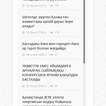
05 тамыз 2026 ж.
105
Шетелде жүрген Қазақстан
азаматтары қалай дауыс бере
алады?
05 тамыз 2026 ж.
116
Кассадағы баға мен сөредегі баға
әр түрлі болған жағдайда
04 тамыз 2026 ж.
97
ҮКІМЕТТІК ЕМЕС ҰЙЫМДАРҒА
АРНАЛҒАН СЫЙЛЫҚАҚЫ
КОНКУРСЫНА ӨТІНІМ ҚАБЫЛДАУ
БАСТАЛДЫ
04 тамыз 2026 ж.
90
Қазақстанда ЖЭК электр
энергиясын өндіру бойынша