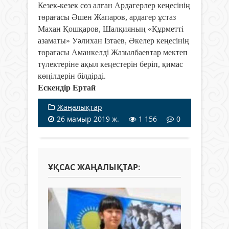
Кезек-кезек сөз алған Ардагерлер кеңесінің
төрағасы Әшен Жапаров, ардагер ұстаз
Махан Қошқаров, Шалқияның «Құрметті
азаматы» Уәлихан Ізтаев, Әкелер кеңесінің
төрағасы Аманкелді Жазылбаевтар мектеп
түлектеріне ақыл кеңестерін беріп, қимас
көңілдерін білдірді.
Ескендір Ертай
Жаңалықтар
26 мамыр 2019 ж.
1 156
0
ҰҚСАС ЖАҢАЛЫҚТАР: