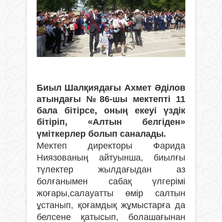
Биыл Шалқиядағы Ахмет Әділов
атындағы №86-шы мектепті 11
бала бітірсе, оның екеуі үздік
бітіріп, «Алтын белгіден»
үміткерлер болып саналады.
Мектеп директоры Фарида
Ниязованың айтуынша, биылғы
түлектер жылдағыдан аз
болғанымен сабақ үлгерімі
жоғары,салауатты өмір салтын
ұстанып, қоғамдық жұмыстарға да
белсене қатысып, болашағынан