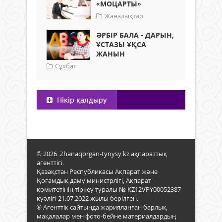
«МОЦАРТЫ»
Жаңалықтар
ӘРБІР БАЛА - ДАРЫН,
ҰСТАЗЫ ҰҚСА
ЖАНЫН
Сұхбат
Пікір қалдыру
© 2026. Zhanaqorgan-tynysy.kz ақпараттық
агенттігі.
Қазақстан Республикасы Ақпарат және
Қоғамдық даму министрлігі, Ақпарат
комитетінің тіркеу туралы № KZ12VPY00052387
куәлігі 21.07.2022 жылы берілген.
® Агенттік сайтында жарияланған барлық
мақалалар мен фото-бейне материалдардың