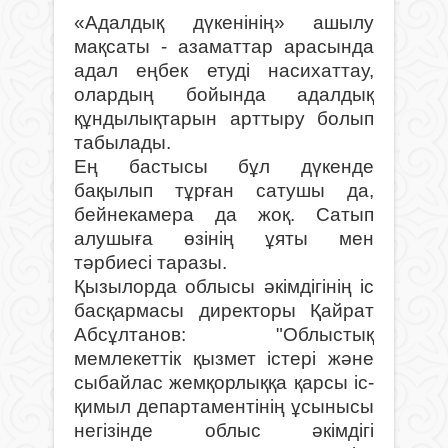
«Адалдық дүкенінің» ашылу
мақсаты - азаматтар арасында
адал еңбек етуді насихаттау,
олардың бойында адалдық
құндылықтарын арттыру болып
табылады.
Ең бастысы бұл дүкенде
бақылып тұрған сатушы да,
бейнекамера да жоқ. Сатып
алушыға өзінің ұяты мен
тәрбиесі таразы.
Қызылорда облысы әкімдігінің іс
басқармасы директоры Қайрат
Абсұлтанов: "Облыстық
мемлекеттік қызмет істері және
сыбайлас жемқорлыққа қарсы іс-
қимыл департаментінің ұсынысы
негізінде облыс әкімдігі