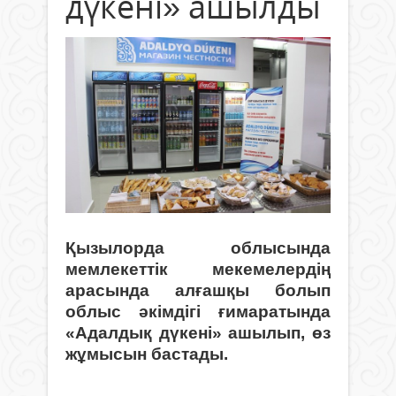
дүкені» ашылды
Қызылорда облысында
мемлекеттік мекемелердің
арасында алғашқы болып
облыс әкімдігі ғимаратында
«Адалдық дүкені» ашылып, өз
жұмысын бастады.