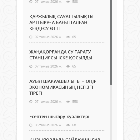
07 тамыз 2026 ж.
588
ҚАРЖЫЛЫҚ САУАТТЫЛЫҚТЫ
АРТТЫРУҒА БАҒЫТТАЛҒАН
КЕЗДЕСУ ӨТТІ
07 тамыз 2026 ж.
65
ЖАҢАҚОРҒАНДА СУ ТАРАТУ
СТАНЦИЯСЫ ІСКЕ ҚОСЫЛДЫ
07 тамыз 2026 ж.
65
АУЫЛ ШАРУАШЫЛЫҒЫ – ӨҢІР
ЭКОНОМИКАСЫНЫҢ НЕГІЗГІ
ТІРЕГІ
07 тамыз 2026 ж.
558
Есептен шығару куәліктері
06 тамыз 2026 ж.
68
ҚЫЗЫЛОРДАДА САЙЛАУШЫЛАР