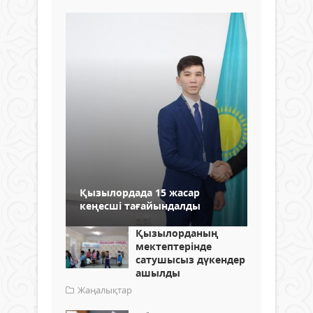
Қызылордада 15 жасар
кеңесші тағайындалды
Қызылорданың
мектептерінде
сатушысыз дүкендер
ашылды
Жаңалықтар