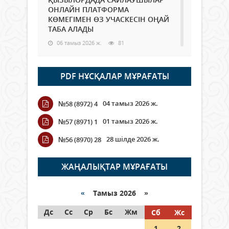
ОНЛАЙН ПЛАТФОРМА
КӨМЕГІМЕН ӨЗ УЧАСКЕСІН ОҢАЙ
ТАБА АЛАДЫ
06 тамыз 2026 ж.
81
Open Air: Қызылорда облысы
PDF НҰСҚАЛАР МҰРАҒАТЫ
полиция департаменті 20
мыңнан астам көрерменнің
қауіпсіздігін қамтамасыз етті
04 тамыз 2026 ж.
№58 (8972) 4
06 тамыз 2026 ж.
88
01 тамыз 2026 ж.
№57 (8971) 1
Wi-Fi ҚАБЫРҒА АРҚЫЛЫ ҚАЛАЙ
28 шілде 2026 ж.
№56 (8970) 28
ӨТЕДІ?
06 тамыз 2026 ж.
257
ЖАҢАЛЫҚТАР МҰРАҒАТЫ
Как могут проголосовать
граждане Казахстана,
«
Тамыз 2026 »
находящиеся за рубежом?
Дс
Сс
Ср
Бс
Жм
Сб
Жс
05 тамыз 2026 ж.
139
1
2