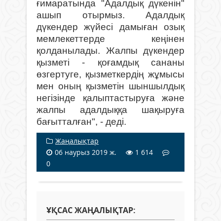
ғимаратында "Адалдық дүкенін"
ашып отырмыз. Адалдық
дүкендер жүйесі дамыған озық
мемлекеттерде кеңінен
қолданылады. Жалпы дүкендер
қызметі - қоғамдық сананы
өзгертуге, қызметкердің жұмысы
мен оның қызметін шыншылдық
негізінде қалыптастыруға және
жалпы адалдыққа шақыруға
бағытталған", - деді.
Жаңалықтар
06 наурыз 2019 ж.
1 614
0
ҰҚСАС ЖАҢАЛЫҚТАР: