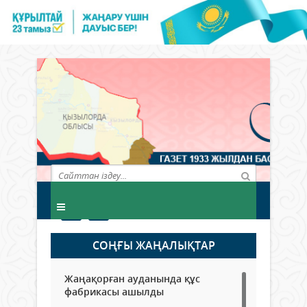
СОҢҒЫ ЖАҢАЛЫҚТАР
Жаңақорған ауданында құс
фабрикасы ашылды