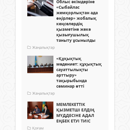
Облыс әкімдеріне
«Сыбайлас
жемқорлықтан ада
өңірлер» жобалық
кеңселердің
қызметіне жеке
қызығушылық
таныту ұсынылды
Жаңалықтар
«Құқықтық
мәдениет: құқықтық
сауаттылықты
арттыру»
тақырыбында
семинар өтті
Жаңалықтар
МЕМЛЕКЕТТІК
ҚЫЗМЕТШІ ЕЛДІҢ
МҮДДЕСІНЕ АДАЛ
ЕҢБЕК ЕТУІ ТИІС
Қоғам