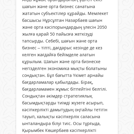
шағын және орта бизнес санатына
жататын субъектілер құрайды. Мемлекет
басшысы Нұрсұлтан Назарбаев шағын
және орта кәсіпорындардың үлесін 2050
жылға қарай 50 пайызға жеткізуді
тапсырды. Себебі, шағын және орта
бизнес – тіпті, дағдарыс кезінде де кез
келген жағдайға бейімделе алатын
құрылым. Шағын және орта бизнеске
негізделген экономика мықты болатыны
сондықтан. Бұл бағытта Үкімет арнайы
бағдарламалар қабылдады. Бірақ,
бағдарламамен жұмыс бітпейтіні белгілі.
Сондықтан әкімдер стратегиялық
басымдықтарды тиімді жүзеге асырып,
кәсіпкерлікті дамытудың оңтайлы тетігін
тауып, халықты кәсіпкерлік саласына
ынталандыра білуі тиіс. Осы тұрғыда,
Қырымбек Көшербаев кәсіпкерлікті