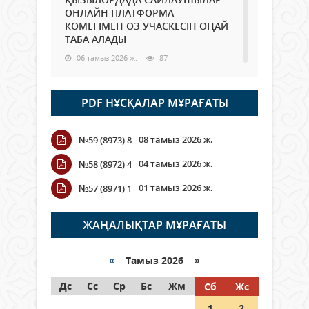
ОНЛАЙН ПЛАТФОРМА
КӨМЕГІМЕН ӨЗ УЧАСКЕСІН ОҢАЙ
ТАБА АЛАДЫ
06 тамыз 2026 ж.
87
Open Air: Қызылорда облысы
PDF НҰСҚАЛАР МҰРАҒАТЫ
полиция департаменті 20
мыңнан астам көрерменнің
қауіпсіздігін қамтамасыз етті
08 тамыз 2026 ж.
№59 (8973) 8
06 тамыз 2026 ж.
97
04 тамыз 2026 ж.
№58 (8972) 4
Wi-Fi ҚАБЫРҒА АРҚЫЛЫ ҚАЛАЙ
01 тамыз 2026 ж.
№57 (8971) 1
ӨТЕДІ?
06 тамыз 2026 ж.
265
ЖАҢАЛЫҚТАР МҰРАҒАТЫ
Как могут проголосовать
граждане Казахстана,
«
Тамыз 2026 »
находящиеся за рубежом?
Дс
Сс
Ср
Бс
Жм
Сб
Жс
05 тамыз 2026 ж.
146
1
2