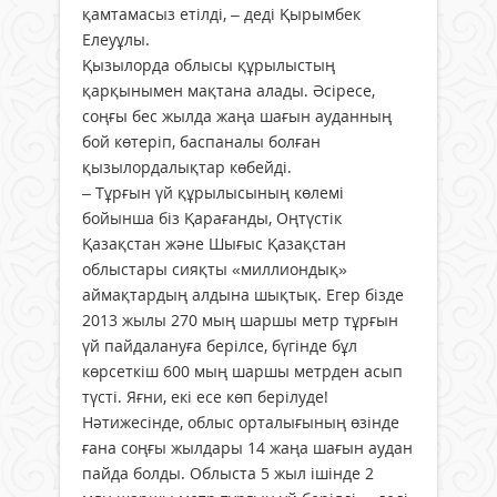
қамтамасыз етілді, – деді Қырымбек
Елеуұлы.
Қызылорда облысы құрылыстың
қарқынымен мақтана алады. Әсіресе,
соңғы бес жылда жаңа шағын ауданның
бой көтеріп, баспаналы болған
қызылордалықтар көбейді.
– Тұрғын үй құрылысының көлемі
бойынша біз Қарағанды, Оңтүстік
Қазақстан және Шығыс Қазақстан
облыстары сияқты «миллиондық»
аймақтардың алдына шықтық. Егер бізде
2013 жылы 270 мың шаршы метр тұрғын
үй пайдалануға берілсе, бүгінде бұл
көрсеткіш 600 мың шаршы метрден асып
түсті. Яғни, екі есе көп берілуде!
Нәтижесінде, облыс орталығының өзінде
ғана соңғы жылдары 14 жаңа шағын аудан
пайда болды. Облыста 5 жыл ішінде 2