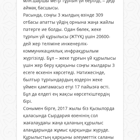
млн.шаршы метр тұрғын үй берілді, – деді
аймақ басшысы.
Расында, соңғы 3 жылдың өзінде 309
отбасы апатты үйдің орнына жаңа жайлы
пәтерге ие болды. Одан бөлек, жеке
тұрғын үй құрылысы (ЖТҮҚ) үшін 20600-
дей жер теліміне инженерлік-
коммуникациялық инфрақұрылым
жүргізілді. Бұл – жеке тұрғын үй құрылысы
үшін жер беру қарқыны соңғы жылдары 3
есеге өскенін көрсетеді. Нәтижесінде,
былтыр тұрғындардың өздерін жеке
үймен қамтамасыз етуі 17 пайызға өсті.
Бұл да елдегі ең жақсы көрсеткіштердің
бірі.
Сонымен бірге, 2017 жылы біз Қызылорда
қаласында Сырдария өзенінің сол
жағалаудағы жаңа қаланың құрылыс
алаңдарында жұмыс қарқынды жүруде.
Құрылыстың қарқыны әлеуметтік саланы