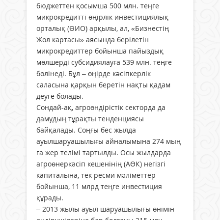
бюджеттен қосымша 500 млн. теңге
микрокредитті өңірлік инвестициялық
орталық (ӨИО) арқылы, ал, «Бизнестің
Жол картасы» аясында берілетін
микрокредиттер бойынша пайыздық
мөлшерді субсидиялауға 539 млн. теңге
бөлінеді. Бұл – өңірде кәсіпкерлік
саласына қарқын беретін нақты қадам
деуге болады.
Сондай-ақ, агроөндірістік секторда да
дамудың тұрақты тенденциясы
байқалады. Соңғы бес жылда
ауылшаруашылығы айналымына 274 мың
га жер телімі тартылды. Осы жылдарда
агроөнеркәсіп кешенінің (АӨК) негізгі
капиталына, тек ресми мәліметтер
бойынша, 11 млрд теңге инвестиция
құрады.
– 2013 жылы ауыл шаруашылығы өнімін