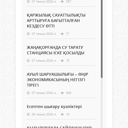
07 тамыз 2026 ж.
597
ҚАРЖЫЛЫҚ САУАТТЫЛЫҚТЫ
АРТТЫРУҒА БАҒЫТТАЛҒАН
КЕЗДЕСУ ӨТТІ
07 тамыз 2026 ж.
71
ЖАҢАҚОРҒАНДА СУ ТАРАТУ
СТАНЦИЯСЫ ІСКЕ ҚОСЫЛДЫ
07 тамыз 2026 ж.
75
АУЫЛ ШАРУАШЫЛЫҒЫ – ӨҢІР
ЭКОНОМИКАСЫНЫҢ НЕГІЗГІ
ТІРЕГІ
07 тамыз 2026 ж.
566
Есептен шығару куәліктері
06 тамыз 2026 ж.
74
ҚЫЗЫЛОРДАДА САЙЛАУШЫЛАР