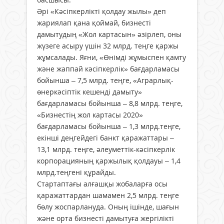
Әрі «Кәсіпкерлікті қолдау жылы» деп
жариялап қана қоймай, бизнесті
дамытудың «Жол картасын» әзірлеп, оны
жүзеге асыру үшін 32 млрд. теңге қаржы
жұмсалады. Яғни, «Өнімді жұмыспен қамту
және жаппай кәсіпкерлік» бағдарламасы
бойынша – 7,5 млрд. теңге, «Аграрлық-
өнеркәсіптік кешенді дамыту»
бағдарламасы бойынша – 8,8 млрд. теңге,
«Бизнестің жол картасы 2020»
бағдарламасы бойынша – 1,3 млрд.теңге,
екінші деңгейдегі банкт қаражаттары –
13,1 млрд. теңге, әлеуметтік-кәсіпкерлік
корпорацияның қаржылық қолдауы – 1,4
млрд.теңгені құрайды.
Стартаптағы алғашқы жобаларға осы
қаражаттардан шамамен 2,5 млрд. теңге
бөлу жоспарлануда. Оның ішінде, шағын
және орта бизнесті дамытуға жергілікті