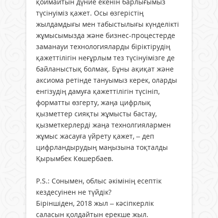
қоймайтын дүние екенін барлығымыз
түсінуіміз қажет. Осы өзгерістің
жылдамдығы мен табыстылығы күнделікті
жұмысымызда және бизнес-процестерде
заманауи технологияларды біріктірудің
қажеттілігін неғұрлым тез түсінуімізге де
байланыстық болмақ. Бұны ақиқат және
аксиома ретінде тануымыз керек, оларды
енгізудің дамуға қажеттілігін түсініп,
форматты өзгерту, жаңа цифрлық
қызметтер сияқты жұмысты бастау,
қызметкерлерді жаңа технолгиялармен
жұмыс жасауға үйрету қажет, – деп
цифрландырудың маңызына тоқталды
Қырымбек Көшербаев.
P.S.: Сонымен, облыс әкімінің есептік
кездесуінен не түйдік?
Біріншіден, 2018 жыл – кәсіпкерлік
саласын қолдайтын ерекше жыл.