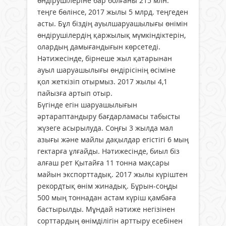
өндірушілеріне бар болғаны 215 млн.
теңге бөлінсе, 2017 жылы 5 млрд. теңгеден
асты. Бұл біздің ауылшаруашылығы өнімін
өндірушілердің қаржылық мүмкіндіктерін,
олардың дамығандығын көрсетеді.
Нәтижесінде, бірнеше жыл қатарынан
ауыл шаруашылығы өндірісінің өсіміне
қол жеткізіп отырмыз. 2017 жылы 4,1
пайызға артып отыр.
Бүгінде егін шаруашылығын
әртараптандыру бағдарламасы табысты
жүзеге асырылуда. Соңғы 3 жылда мал
азығы және майлы дақылдар егістігі 6 мың
гектарға ұлғайды. Нәтижесінде, биыл біз
алғаш рет Қытайға 11 тонна мақсары
майын экспорттадық. 2017 жылы күріштен
рекордтық өнім жинадық. Бұрын-соңды
500 мың тоннадан астам күріш қамбаға
бастырылды. Мұндай нәтиже негізінен
сорттардың өнімділігін арттыру есебінен