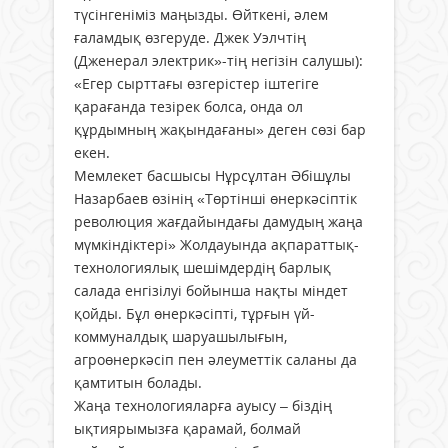
түсінгеніміз маңызды. Өйткені, әлем
ғаламдық өзгеруде. Джек Уэлчтің
(Дженерал электрик»-тің негізін салушы):
«Егер сырттағы өзгерістер іштегіге
қарағанда тезірек болса, онда ол
құрдымның жақындағаны» деген сөзі бар
екен.
Мемлекет басшысы Нұрсұлтан Әбішұлы
Назарбаев өзінің «Төртінші өнеркәсіптік
революция жағдайындағы дамудың жаңа
мүмкіндіктері» Жолдауында ақпараттық-
технологиялық шешімдердің барлық
салада енгізілуі бойынша нақты міндет
қойды. Бұл өнеркәсіпті, тұрғын үй-
коммуналдық шаруашылығын,
агроөнеркәсіп пен әлеуметтік саланы да
қамтитын болады.
Жаңа технологияларға ауысу – біздің
ықтиярымызға қарамай, болмай