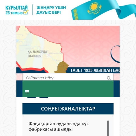
СОҢҒЫ ЖАҢАЛЫҚТАР
Жаңақорған ауданында құс
фабрикасы ашылды