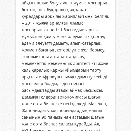
айқын, ашық болуы үшін жұмыс жоспарын
бекітіп, оны бұқаралық ақпарат
құралдары арқылы жариялайтыны белгілі.
– 2017 жылға арналған Жұмыс
жоспарының негізгі басымдықтары –
жұмыспен қамту және әлеуметтік қорғау,
адами әлеуетті дамыту, алып-сатарлық
жолмен бағаның көтерілуіне жол бермеу,
экономиканы әртараптандыру,
мемлекеттік-жекеменшік әріптестікті және
халықаралық қаржы ұйымдарын тарту
арқылы инфрақұрылымды дамыту секілді
мәселелер болды, – деп негізгі
басымдықтарды атады аймақ басшысы.
Дамыған елдердің экономикасы шағын
және орта бизнеске негізделеді. Мәселен,
Жапониядағы кəсіпорындардың жалпы
санының 90 пайызынан астамын шағын
және орта бизнес саласы құрайды. Ал,
АҚШ жұмыс орындарының үштен екісі