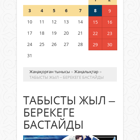
Шетелде жүрген Қазақстан
3
4
5
6
7
8
9
азаматтары қалай дауыс бере
алады?
10
11
12
13
14
15
16
05 тамыз 2026 ж.
157
17
18
19
20
21
22
23
24
25
26
27
28
29
30
31
Жаңақорған тынысы
»
Жаңалықтар
»
ТАБЫСТЫ ЖЫЛ – БЕРЕКЕГЕ БАСТАЙДЫ
ТАБЫСТЫ ЖЫЛ –
БЕРЕКЕГЕ
БАСТАЙДЫ