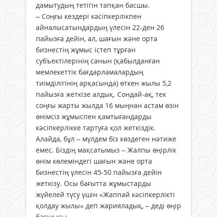
дамытудың тетігін тапқан басшы.
– Соңғы кездері кәсіпкерлікпен
айналысатындардың үлесін 22-ден 26
пайызға дейін, ал, шағын және орта
бизнестің жұмыс істеп тұрған
субъектілерінің санын (қабылданған
мемлекеттік бағдарламалардың
тиімділігінің арқасында) өткен жылы 5,2
пайызға жеткізе алдық. Сондай-ақ, тек
соңғы жарты жылда 16 мыңнан астам өзін
өнімсіз жұмыспен қамтығандарды
кәсіпкерлікке тартуға қол жеткіздік.
Алайда, бұл – мүлдем біз көздеген нәтиже
емес. Біздің мақсатымыз – Жалпы өңірлік
өнім көлеміндегі шағын және орта
бизнестің үлесін 45-50 пайызға дейін
жеткізу. Осы бағытта жұмыстарды
жүйелей түсу үшін «Жаппай кәсіпкерлікті
қолдау жылы» деп жарияладық, – деді өңір
басшысы.