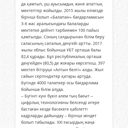
да қамтып, үш ауысымдық және апаттық
мектептер жойылды. 2015 жылы елімізде
бірінші болып «Балапан» бағдарламасын
3-6 жас аралығындағы балаларды
мектепке дейінгі тәрбиемен 100 пайыз
қамтылды. Соның салдырынан білім беру
саласының сапалық деңгейі артты. 2017
жылы облыс бойынша ҰБТ орташа балы
82,4 құрады. Бұл республикалық орташа
деңгейден (80,5) де жоғары көрсеткіш. 397
мектеп бітіруші «Алтын белгі» алды. Жыл
сайын серпіндіктер қатары артуда.
Бүгінде 4000 талапкер осы бағдарлама
бойынша білім алуда.
– Бүгінгі күні бүкіл әлем тың бағыт –
цифрлық технологияны белсенді игере
бастаған кезде бәсекеге қабілетті
кадрларды дайындау – бірінші міндет
болып табылады. ХХІ ғасырдың жаңа