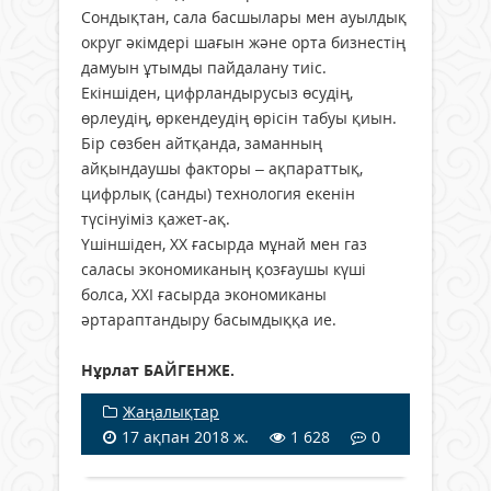
Сондықтан, сала басшылары мен ауылдық
округ әкімдері шағын және орта бизнестің
дамуын ұтымды пайдалану тиіс.
Екіншіден, цифрландырусыз өсудің,
өрлеудің, өркендеудің өрісін табуы қиын.
Бір сөзбен айтқанда, заманның
айқындаушы факторы – ақпараттық,
цифрлық (санды) технология екенін
түсінуіміз қажет-ақ.
Үшіншіден, ХХ ғасырда мұнай мен газ
саласы экономиканың қозғаушы күші
болса, ХХІ ғасырда экономиканы
әртараптандыру басымдыққа ие.
Нұрлат БАЙГЕНЖЕ.
Жаңалықтар
17 ақпан 2018 ж.
1 628
0