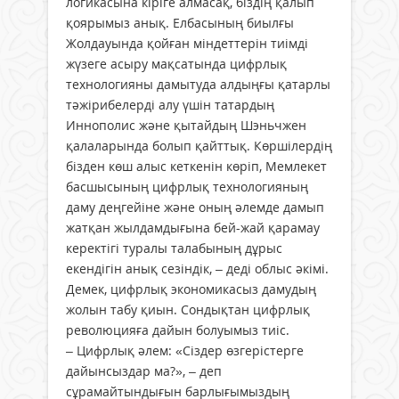
логикасына кіріге алмасақ, біздің қалып
қоярымыз анық. Елбасының биылғы
Жолдауында қойған міндеттерін тиімді
жүзеге асыру мақсатында цифрлық
технологияны дамытуда алдыңғы қатарлы
тәжірибелерді алу үшін татардың
Иннополис және қытайдың Шэньчжен
қалаларында болып қайттық. Көршілердің
бізден көш алыс кеткенін көріп, Мемлекет
басшысының цифрлық технологияның
даму деңгейіне және оның әлемде дамып
жатқан жылдамдығына бей-жай қарамау
керектігі туралы талабының дұрыс
екендігін анық сезіндік, – деді облыс әкімі.
Демек, цифрлық экономикасыз дамудың
жолын табу қиын. Сондықтан цифрлық
революцияға дайын болуымыз тиіс.
– Цифрлық әлем: «Сіздер өзгерістерге
дайынсыздар ма?», – деп
сұрамайтындығын барлығымыздың