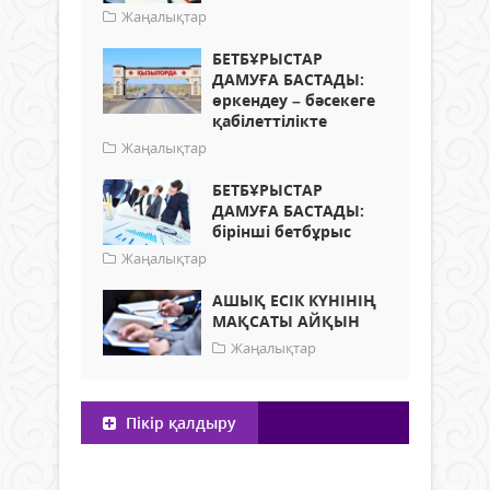
Жаңалықтар
БЕТБҰРЫСТАР
ДАМУҒА БАСТАДЫ:
өркендеу – бәсекеге
қабілеттілікте
Жаңалықтар
БЕТБҰРЫСТАР
ДАМУҒА БАСТАДЫ:
бірінші бетбұрыс
Жаңалықтар
АШЫҚ ЕСІК КҮНІНІҢ
МАҚСАТЫ АЙҚЫН
Жаңалықтар
Пікір қалдыру