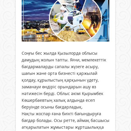
Соңғы бес жылда Қызылорда облысы
дамудың жолын тапты. Яғни, мемлекеттік
бағдармаларды сапалы жүзеге асыру,
шағын және орта бизнесті қаржылай
қолдау, құрылыстың қарқынын үдету,
заманауи өндіріс орындарын ашу өз
нәтижесін берді. Облыс әкімі Қырымбек
Көшербаевтың халық алдында есеп
беруінде осыны бағдарладық.
Нақты жоспар ғана биікті бағындыруға
бағдар болады. Осы ретте, аймақ басшысы
атқарылатын жұмыстары жұртшылыққа