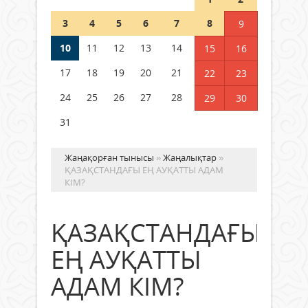
Шетелде жүрген Қазақстан
3
4
5
6
7
8
9
азаматтары қалай дауыс бере
алады?
10
11
12
13
14
15
16
05 тамыз 2026 ж.
179
17
18
19
20
21
22
23
24
25
26
27
28
29
30
31
Жаңақорған тынысы
»
Жаңалықтар
»
ҚАЗАҚСТАНДАҒЫ ЕҢ АУҚАТТЫ АДАМ
КІМ?
ҚАЗАҚСТАНДАҒЫ
ЕҢ АУҚАТТЫ
АДАМ КІМ?