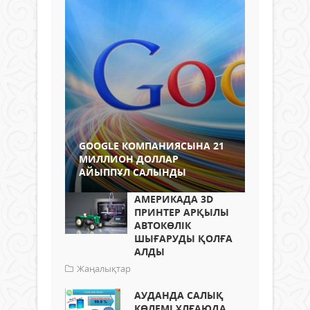
GOOGLE КОМПАНИЯСЫНА 21
МИЛЛИОН ДОЛЛАР
АЙЫППҰЛ САЛЫНДЫ
АМЕРИКАДА 3D
ПРИНТЕР АРҚЫЛЫ
АВТОКӨЛІК
ШЫҒАРУДЫ ҚОЛҒА
АЛДЫ
Жаңалықтар
АУДАНДА САЛЫҚ
КӨЛЕМІ ҰЛҒАЮДА