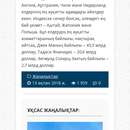
Ангола, Аустралия, Чили және Нидерланд
елдерінің ең ауқатты адамдары әйелдер
екен. Индекске сенер болсақ, әлемдегі ең
бай үкімет – Қытай, Жапония және
Польша. Бұл елдердің ең ауқатты
азаматтарының байлығы, нақтырақ
айтсақ, Джек Маның байлығы – 45,5 млрд
доллар, Тадаси Янанидікі – 20,6 млрд
доллар, Зигмунд Соларц-Зактың байлығы –
2,7 млрд доллар.
Жаңалықтар
13 ақпан 2018 ж.
1 959
0
ҰҚСАС ЖАҢАЛЫҚТАР: