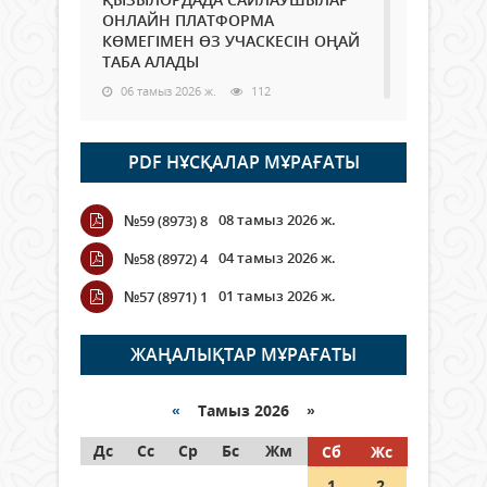
ОНЛАЙН ПЛАТФОРМА
КӨМЕГІМЕН ӨЗ УЧАСКЕСІН ОҢАЙ
ТАБА АЛАДЫ
06 тамыз 2026 ж.
112
Open Air: Қызылорда облысы
PDF НҰСҚАЛАР МҰРАҒАТЫ
полиция департаменті 20
мыңнан астам көрерменнің
қауіпсіздігін қамтамасыз етті
08 тамыз 2026 ж.
№59 (8973) 8
06 тамыз 2026 ж.
142
04 тамыз 2026 ж.
№58 (8972) 4
Wi-Fi ҚАБЫРҒА АРҚЫЛЫ ҚАЛАЙ
01 тамыз 2026 ж.
№57 (8971) 1
ӨТЕДІ?
06 тамыз 2026 ж.
288
ЖАҢАЛЫҚТАР МҰРАҒАТЫ
Как могут проголосовать
граждане Казахстана,
«
Тамыз 2026 »
находящиеся за рубежом?
Дс
Сс
Ср
Бс
Жм
Сб
Жс
05 тамыз 2026 ж.
168
1
2