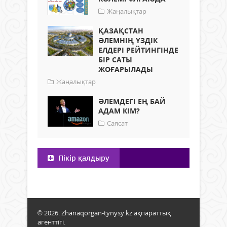
Жаңалықтар
ҚАЗАҚСТАН
ӘЛЕМНІҢ ҮЗДІК
ЕЛДЕРІ РЕЙТИНГІНДЕ
БІР САТЫ
ЖОҒАРЫЛАДЫ
Жаңалықтар
ӘЛЕМДЕГІ ЕҢ БАЙ
АДАМ КІМ?
Саясат
Пікір қалдыру
© 2026. Zhanaqorgan-tynysy.kz ақпараттық
агенттігі.