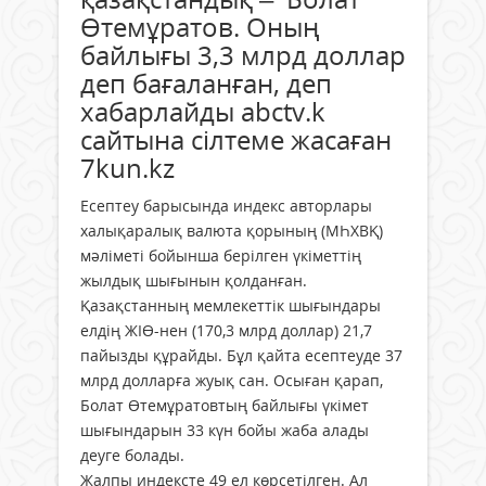
Өтемұратов. Оның
байлығы 3,3 млрд доллар
деп бағаланған, деп
хабарлайды abctv.k
сайтына сілтеме жасаған
7kun.kz
Есептеу барысында индекс авторлары
халықаралық валюта қорының (МҺХВҚ)
мәліметі бойынша берілген үкіметтің
жылдық шығынын қолданған.
Қазақстанның мемлекеттік шығындары
елдің ЖІӨ-нен (170,3 млрд доллар) 21,7
пайызды құрайды. Бұл қайта есептеуде 37
млрд долларға жуық сан. Осыған қарап,
Болат Өтемұратовтың байлығы үкімет
шығындарын 33 күн бойы жаба алады
деуге болады.
Жалпы индексте 49 ел көрсетілген. Ал