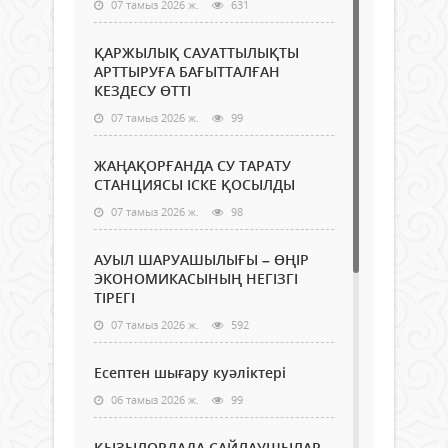
07 тамыз 2026 ж.
631
ҚАРЖЫЛЫҚ САУАТТЫЛЫҚТЫ
АРТТЫРУҒА БАҒЫТТАЛҒАН
КЕЗДЕСУ ӨТТІ
07 тамыз 2026 ж.
99
ЖАҢАҚОРҒАНДА СУ ТАРАТУ
СТАНЦИЯСЫ ІСКЕ ҚОСЫЛДЫ
07 тамыз 2026 ж.
98
АУЫЛ ШАРУАШЫЛЫҒЫ – ӨҢІР
ЭКОНОМИКАСЫНЫҢ НЕГІЗГІ
ТІРЕГІ
07 тамыз 2026 ж.
592
Есептен шығару куәліктері
06 тамыз 2026 ж.
99
ҚЫЗЫЛОРДАДА САЙЛАУШЫЛАР