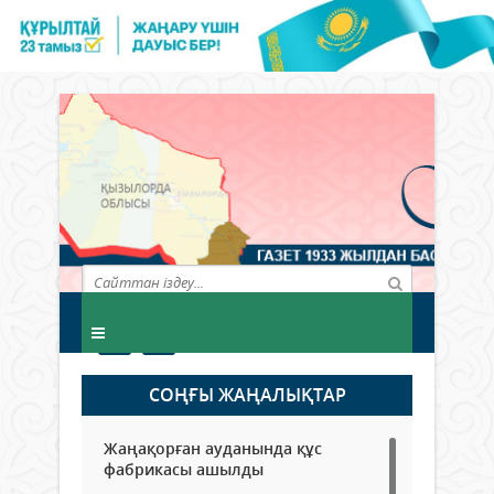
СОҢҒЫ ЖАҢАЛЫҚТАР
Жаңақорған ауданында құс
фабрикасы ашылды