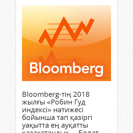
Bloomberg-тің 2018
жылғы «Робин Гуд
индексі» нәтижесі
бойынша тап қазіргі
уақытта ең ауқатты
қазақстандық – Болат