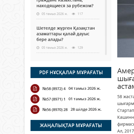
находящиеся за рубежом?
05 тамыз 2026 ж.
117
Шетелде жүрген Қазақстан
азаматтары қалай дауыс
бере алады?
05 тамыз 2026 ж.
129
Кассадағы баға мен сөредегі
баға әр түрлі болған
Амер
PDF НҰСҚАЛАР МҰРАҒАТЫ
жағдайда
шыға
04 тамыз 2026 ж.
108
аста
04 тамыз 2026 ж.
№58 (8972) 4
ҮКІМЕТТІК ЕМЕС ҰЙЫМДАРҒА
58 жаст
01 тамыз 2026 ж.
№57 (8971) 1
АРНАЛҒАН СЫЙЛЫҚАҚЫ
шығарма
КОНКУРСЫНА ӨТІНІМ
28 шілде 2026 ж.
№56 (8970) 28
Стартап
ҚАБЫЛДАУ БАСТАЛДЫ
Кашинні
04 тамыз 2026 ж.
107
фирмасы
ЖАҢАЛЫҚТАР МҰРАҒАТЫ
Ал, 201