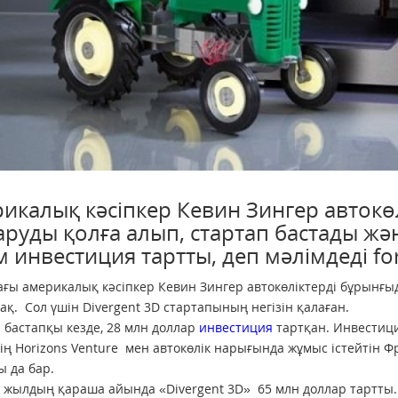
икалық кәсіпкер Кевин Зингер автокө
руды қолға алып, стартап бастады жә
м инвестиция тартты, деп мәлімдеді for
ағы америкалық кәсіпкер Кевин Зингер автокөліктерді бұрынғы
қ. Сол үшін Divergent 3D стартапының негізін қалаған.
 бастапқы кезде, 28 млн доллар
инвестиция
тартқан. Инвестици
ң Horizons Venture мен автокөлік нарығында жұмыс істейтін Фр
 да бар.
7 жылдың қараша айында «Divergent 3D» 65 млн доллар тартты