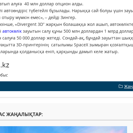
сатып алуға 40 млн доллар опцион алды.
лі автоөндіріс түбегейлі бұзылады. Нарыққа сай болуы үшін зауыт
п отыру мүмкін емес», – дейді Зингер.
зінше, «Divergent 3D” жарқын болашаққа жол ашып, автокөлікт
і
автокөлік
зауытын салу құны 500 млн доллардан 1 млрд долларғ
 салуға 50 000 доллар жетеді. Сондай-ақ, бұндай зауыттан шық
 уақытта 3D-принтерінің сатылымы SpaceX зымыран қозғалтқышт
ларында қолданысқа еніп, қарқынды дамып келе жатыр.
.kz
абыс
Жаң
АС ЖАҢАЛЫҚТАР: