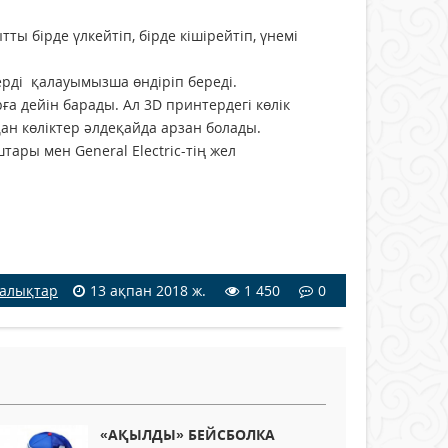
ты бірде үлкейтіп, бірде кішірейтіп, үнемі
ерді қалауымызша өндіріп береді.
а дейін барады. Ал 3D принтердегі көлік
қан көліктер әлдеқайда арзан болады.
ары мен General Electric-тің жел
алықтар
13 ақпан 2018 ж.
1 450
0
«АҚЫЛДЫ» БЕЙСБОЛКА