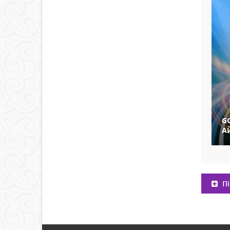
G
А
Пі