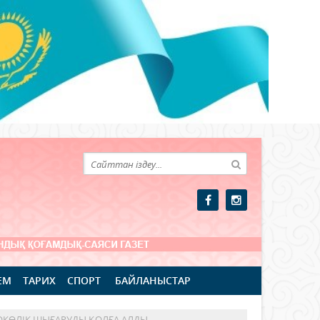
ЕМ
ТАРИХ
СПОРТ
БАЙЛАНЫСТАР
ОКӨЛІК ШЫҒАРУДЫ ҚОЛҒА АЛДЫ