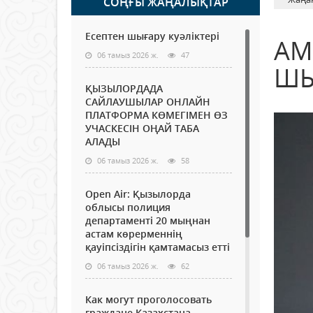
СОҢҒЫ ЖАҢАЛЫҚТАР
Есептен шығару куәліктері
АМ
06 тамыз 2026 ж.
47
ШЫ
ҚЫЗЫЛОРДАДА
САЙЛАУШЫЛАР ОНЛАЙН
ПЛАТФОРМА КӨМЕГІМЕН ӨЗ
УЧАСКЕСІН ОҢАЙ ТАБА
АЛАДЫ
06 тамыз 2026 ж.
58
Open Air: Қызылорда
облысы полиция
департаменті 20 мыңнан
астам көрерменнің
қауіпсіздігін қамтамасыз етті
06 тамыз 2026 ж.
62
Как могут проголосовать
граждане Казахстана,