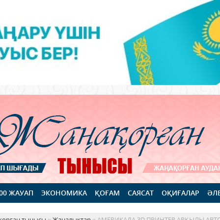
100 ЖАУАП
ЭКОНОМИКА
ҚОҒАМ
САЯСАТ
ОҚИҒАЛАР
ӘЛ
қорған тынысы
»
Жаңалықтар
» АМЕРИКАДА 3D ПРИНТЕР АРҚЫЛЫ АВТ