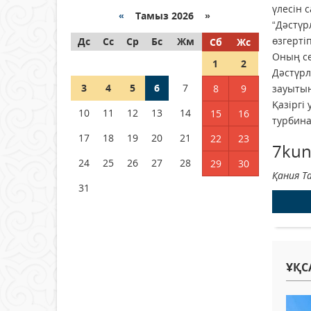
Қазақстанда ЖЭК электр
үлесін 
энергиясын өндіру бойынша
«
Тамыз 2026 »
“Дәстүр
көрсеткіш асыра орындалды
өзгерті
Дс
Сс
Ср
Бс
Жм
Сб
Жс
04 тамыз 2026 ж.
106
Оның сө
1
2
Дәстүрл
ҚҰРҚЫЛТАЙДЫҢ ҰЯСЫ КИЕЛІ
3
4
5
6
7
зауытын
8
9
МЕ?
Қазіргі
10
11
12
13
14
15
16
04 тамыз 2026 ж.
98
турбина
17
18
19
20
21
22
23
7kun
Германия аптап ыстыққа
байланысты суды үнемдей
24
25
26
27
28
29
30
бастады
Қания Т
31
04 тамыз 2026 ж.
94
ҰҚС