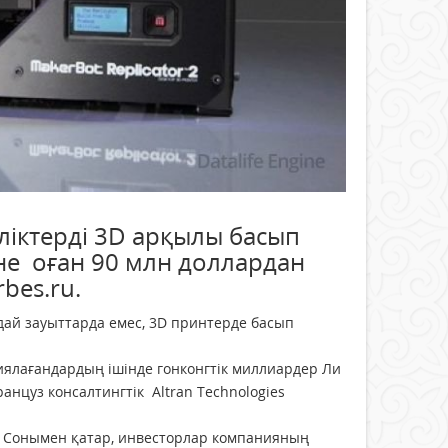
ліктерді 3D арқылы басып
не оған 90 млн доллардан
bes.ru.
дай зауыттарда емес, 3D принтерде басып
ялағандардың ішінде гонконгтік миллиардер Ли
анцуз консалтингтік Altran Technologies
. Сонымен қатар, инвесторлар компанияның