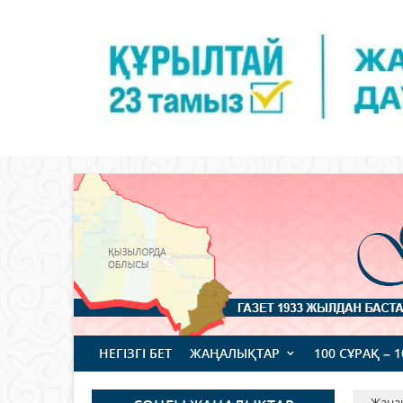
НЕГІЗГІ БЕТ
ЖАҢАЛЫҚТАР
100 СҰРАҚ – 
Жаңа